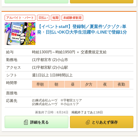
アルバイト・パート
日払い
短期
未経験者歓迎
【イベントstaff】登録制／夏案件ゾクゾク♪単
発・日払いOK◎大学生活躍中♪LINEで登録1分
給与
時給1300円～時給1950円 ＋ 交通費規定支給
勤務地
(1)宇都宮市 (2)小山市
アクセス
(1)宇都宮駅 (2)小山駅
シフト
週1日以上 1日8時間以上
時間帯
早朝
朝
昼
夕方
夜
夜勤
面接地
応募先
(1)
株式会社ムーヴ ※宇都宮エリア
(2)
株式会社ムーヴ ※小山エリア
募集終了日時：8月24日
掲載終了まであと16日
詳細を見る
とりあえず保存