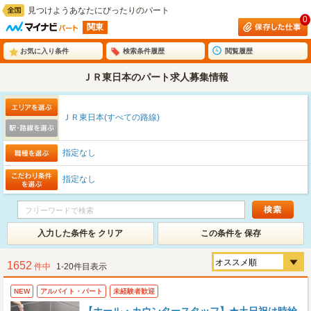
見つけようあなたにぴったりのパート
0
関東
お気に入り条件
検索条件履歴
閲覧履歴
ＪＲ東日本のパート求人募集情報
ＪＲ東日本(すべての路線)
指定なし
指定なし
入力した条件を クリア
この条件を 保存
1652
件中
1-20件目表示
NEW
アルバイト・パート
未経験者歓迎