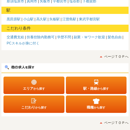
那須塩原市
真岡市
矢板市
宇都宮市
塩谷郡
下都賀郡
駅
黒田原駅
小山駅
高久駅
矢板駅
江曽島駅
東武宇都宮駅
こだわり条件
交通費支給
扶養控除内勤務可
学歴不問
副業・Ｗワーク歓迎
髪色自由
PCスキルが身に付く
ページＴＯＰへ
エリア
駅・路線
から探す
から探す
こだわり
職種
から探す
から探す
ページＴＯＰへ