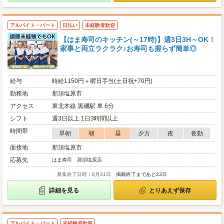
アルバイト・パート
日払い
未経験者歓迎
【はま寿司のキッチン(～17時)】週3日3H～OK！
家事と両立ラクラク♪お寿司も握らず簡単◎
給与
時給1150円＋曜日手当(土日祝+70円)
勤務地
那須塩原市
アクセス
東北本線 黒磯駅 車 6分
シフト
週3日以上 1日3時間以上
時間帯
早朝
朝
昼
夕方
夜
夜勤
面接地
那須塩原市
応募先
はま寿司 那須塩原店
募集終了日時：8月31日
掲載終了まであと23日
詳細を見る
とりあえず保存
アルバイト・パート
未経験者歓迎