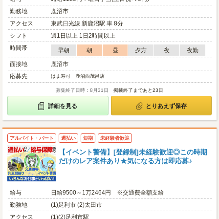
勤務地
鹿沼市
アクセス
東武日光線 新鹿沼駅 車 8分
シフト
週1日以上 1日2時間以上
時間帯
早朝
朝
昼
夕方
夜
夜勤
面接地
鹿沼市
応募先
はま寿司 鹿沼西茂呂店
募集終了日時：8月31日
掲載終了まであと23日
詳細を見る
とりあえず保存
アルバイト・パート
週払い
短期
未経験者歓迎
【イベント警備】[登録制]未経験歓迎◎この時期
だけのレア案件あり★気になる方は即応募♪
給与
日給9500～1万2464円 ※交通費全額支給
勤務地
(1)足利市 (2)太田市
アクセス
(1)(2)足利市駅