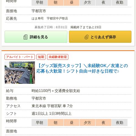
時間帯
早朝
朝
昼
夕方
夜
夜勤
面接地
宇都宮市
応募先
はま寿司 宇都宮中戸祭店
募集終了日時：8月31日
掲載終了まであと23日
詳細を見る
とりあえず保存
アルバイト・パート
短期
未経験者歓迎
【グッズ販売スタッフ】＼未経験OK／友達との
応募も大歓迎！シフト自由⇒好きな日程で♪
給与
時給1100円＋交通費全額支給
勤務地
宇都宮市
アクセス
東北本線 宇都宮駅 車 7分
シフト
週1日以上 1日3時間以上
時間帯
早朝
朝
昼
夕方
夜
夜勤
面接地