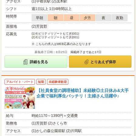
アクセス
(1)宇都宮駅 (2)茂木駅
シフト
週1日以上 1日4時間以上
時間帯
早朝
朝
昼
夕方
夜
夜勤
面接地
(2)芳賀郡
応募先
(1)
モビリティリゾートもてぎ(001)
(2)
モビリティリゾートもてぎ(001)
※ こちらの求人はWEB応募のみとなります
募集終了日時：8月25日
掲載終了まであと17日
詳細を見る
とりあえず保存
アルバイト・パート
短期
未経験者歓迎
【社員食堂の調理補助】未経験◎土日休み&大手
企業で福利厚生バッチリ！主婦さん活躍中♪
給与
時給1170～1390円＋交通費
勤務地
(1)芳賀郡 (2)さくら市
アクセス
(1)かしの森公園前駅 (2)片岡駅