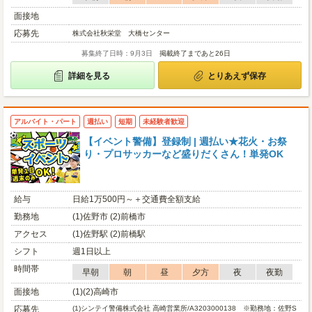
面接地
応募先
株式会社秋栄堂 大橋センター
募集終了日時：9月3日
掲載終了まであと26日
詳細を見る
とりあえず保存
アルバイト・パート
週払い
短期
未経験者歓迎
【イベント警備】登録制 | 週払い★花火・お祭
り・プロサッカーなど盛りだくさん！単発OK
給与
日給1万500円～＋交通費全額支給
勤務地
(1)佐野市 (2)前橋市
アクセス
(1)佐野駅 (2)前橋駅
シフト
週1日以上
時間帯
早朝
朝
昼
夕方
夜
夜勤
面接地
(1)(2)高崎市
応募先
(1)
シンテイ警備株式会社 高崎営業所/A3203000138 ※勤務地：佐野S