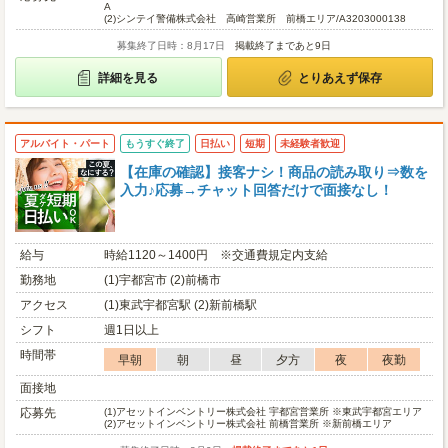
A
(2)
シンテイ警備株式会社 高崎営業所 前橋エリア/A3203000138
募集終了日時：8月17日
掲載終了まであと9日
詳細を見る
とりあえず保存
アルバイト・パート
もうすぐ終了
日払い
短期
未経験者歓迎
【在庫の確認】接客ナシ！商品の読み取り⇒数を
入力♪応募→チャット回答だけで面接なし！
給与
時給1120～1400円 ※交通費規定内支給
勤務地
(1)宇都宮市 (2)前橋市
アクセス
(1)東武宇都宮駅 (2)新前橋駅
シフト
週1日以上
時間帯
早朝
朝
昼
夕方
夜
夜勤
面接地
応募先
(1)
アセットインベントリー株式会社 宇都宮営業所 ※東武宇都宮エリア
(2)
アセットインベントリー株式会社 前橋営業所 ※新前橋エリア