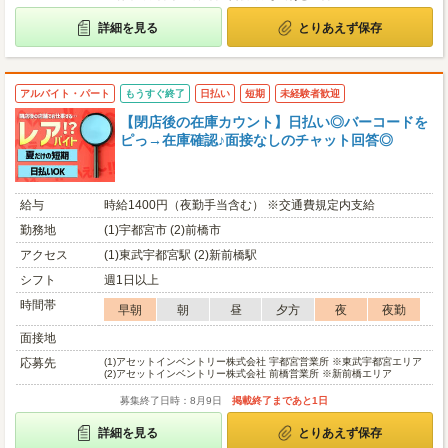
詳細を見る
とりあえず保存
アルバイト・パート
もうすぐ終了
日払い
短期
未経験者歓迎
【閉店後の在庫カウント】日払い◎バーコードを
ピっ→在庫確認♪面接なしのチャット回答◎
給与
時給1400円（夜勤手当含む） ※交通費規定内支給
勤務地
(1)宇都宮市 (2)前橋市
アクセス
(1)東武宇都宮駅 (2)新前橋駅
シフト
週1日以上
時間帯
早朝
朝
昼
夕方
夜
夜勤
面接地
応募先
(1)
アセットインベントリー株式会社 宇都宮営業所 ※東武宇都宮エリア
(2)
アセットインベントリー株式会社 前橋営業所 ※新前橋エリア
募集終了日時：8月9日
掲載終了まであと1日
詳細を見る
とりあえず保存