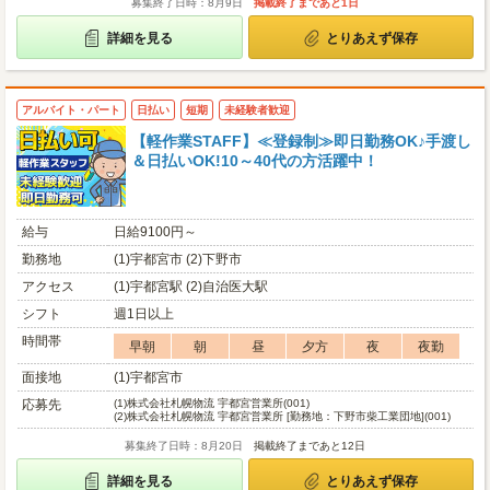
募集終了日時：8月9日
掲載終了まであと1日
詳細を見る
とりあえず保存
アルバイト・パート
日払い
短期
未経験者歓迎
【軽作業STAFF】≪登録制≫即日勤務OK♪手渡し
＆日払いOK!10～40代の方活躍中！
給与
日給9100円～
勤務地
(1)宇都宮市 (2)下野市
アクセス
(1)宇都宮駅 (2)自治医大駅
シフト
週1日以上
時間帯
早朝
朝
昼
夕方
夜
夜勤
面接地
(1)宇都宮市
応募先
(1)
株式会社札幌物流 宇都宮営業所(001)
(2)
株式会社札幌物流 宇都宮営業所 [勤務地：下野市柴工業団地](001)
募集終了日時：8月20日
掲載終了まであと12日
詳細を見る
とりあえず保存