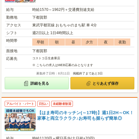
給与
時給1570～1962円＋交通費別途支給
勤務地
下都賀郡
アクセス
東武宇都宮線 おもちゃのまち駅 車 4分
シフト
週2日以上 1日4時間以上
時間帯
早朝
朝
昼
夕方
夜
夜勤
面接地
下都賀郡
応募先
コストコ壬生倉庫店
※ こちらの求人はWEB応募のみとなります
募集終了日時：8月11日
掲載終了まであと3日
詳細を見る
とりあえず保存
アルバイト・パート
日払い
未経験者歓迎
【はま寿司のキッチン(～17時)】週1日2H～OK！
家事と両立ラクラク♪お寿司も握らず簡単◎
給与
時給1120円＋曜日手当(土日祝+70円)