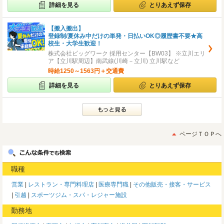
詳細を見る
とりあえず保存
【搬入搬出】
登録制/夏休み中だけの単発・日払いOK◎履歴書不要★高
校生・大学生歓迎！
株式会社ビッグワーク 採用センター【BW03】 ※立川エリ
ア【立川駅周辺】南武線(川崎－立川) 立川駅など
時給1250～1563円＋交通費
詳細を見る
とりあえず保存
ページＴＯＰへ
職種
営業
レストラン・専門料理店
医療専門職
その他販売・接客・サービス
引越
スポーツジム・スパ・レジャー施設
勤務地