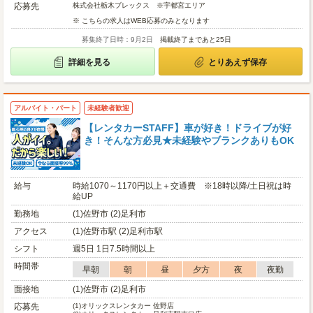
応募先
株式会社栃木ブレックス ※宇都宮エリア
※ こちらの求人はWEB応募のみとなります
募集終了日時：9月2日
掲載終了まであと25日
詳細を見る
とりあえず保存
アルバイト・パート
未経験者歓迎
【レンタカーSTAFF】車が好き！ドライブが好
き！そんな方必見★未経験やブランクありもOK
給与
時給1070～1170円以上＋交通費 ※18時以降/土日祝は時
給UP
勤務地
(1)佐野市 (2)足利市
アクセス
(1)佐野市駅 (2)足利市駅
シフト
週5日 1日7.5時間以上
時間帯
早朝
朝
昼
夕方
夜
夜勤
面接地
(1)佐野市 (2)足利市
応募先
(1)
オリックスレンタカー 佐野店