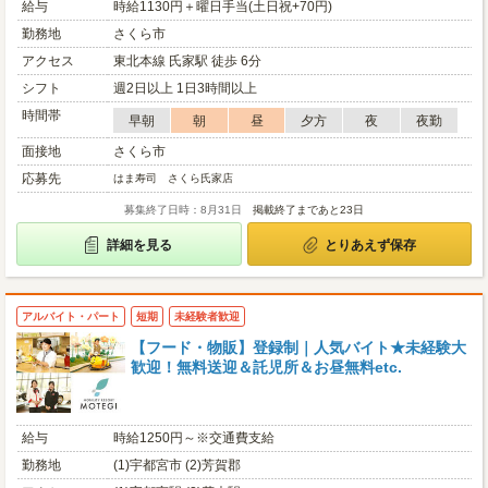
給与
時給1130円＋曜日手当(土日祝+70円)
勤務地
さくら市
アクセス
東北本線 氏家駅 徒歩 6分
シフト
週2日以上 1日3時間以上
時間帯
早朝
朝
昼
夕方
夜
夜勤
面接地
さくら市
応募先
はま寿司 さくら氏家店
募集終了日時：8月31日
掲載終了まであと23日
詳細を見る
とりあえず保存
アルバイト・パート
短期
未経験者歓迎
【フード・物販】登録制｜人気バイト★未経験大
歓迎！無料送迎＆託児所＆お昼無料etc.
給与
時給1250円～※交通費支給
勤務地
(1)宇都宮市 (2)芳賀郡