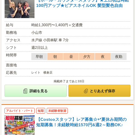
【ホール・カウンタースタッフ】★土日祝は時給
100円アップ★ピアスネイルOK 髪型髪色自由
給与
時給1,300円〜1,400円＋交通費
勤務地
小山市
アクセス
水戸線 小田林駅 車 7分
シフト
週2日以上
時間帯
早朝
朝
昼
夕方
夜
夜勤
面接地
応募先
レイト 横倉店
掲載終了まであと33日
詳細を見る
とりあえず保存
アルバイト・パート
短期
未経験者歓迎
【Costcoスタッフ】レア募集☆+*夏休み期間の
短期募集！未経験時給1570円&週2～勤務OK♪