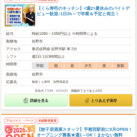
【くら寿司のキッチン】<週2>夏休みのバイトデ
ビュー歓迎♪1日3h～で学業＆予定と両立！
給与
時給1080～1388円以上 ※時間帯による
勤務地
佐野市
アクセス
東武佐野線 佐野市駅 車 2分
シフト
週2日 1日3時間以上
時間帯
早朝
朝
昼
夕方
夜
夜勤
面接地
佐野市
応募先
無添くら寿司 佐野高萩店
募集終了日時：8月30日
掲載終了まであと22日
詳細を見る
とりあえず保存
アルバイト・パート
未経験者歓迎
【餃子居酒屋スタッフ】宇都宮駅前に9月OPEN！
オープニング募集★週1～OK！まかない無料