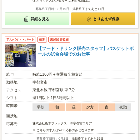
(2)
オリックスレンタカー 足利市駅南口店
募集終了日時：8月19日
掲載終了まであと11日
詳細を見る
とりあえず保存
アルバイト・パート
短期
未経験者歓迎
【フード・ドリンク販売スタッフ】バスケットボ
ールの試合会場でのお仕事
給与
時給1100円＋交通費全額支給
勤務地
宇都宮市
アクセス
東北本線 宇都宮駅 車 7分
シフト
週1日以上 1日3時間以上
時間帯
早朝
朝
昼
夕方
夜
夜勤
面接地
応募先
株式会社栃木ブレックス ※宇都宮エリア
※ こちらの求人はWEB応募のみとなります
募集終了日時：9月2日
掲載終了まであと25日