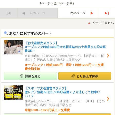
1ページ（全83ページ中）
前のページ
次のページ
最
最
初
後
ページＴＯＰへ
へ
へ
あなたにおすすめのパート
【お土産販売スタッフ】
オープニング時給1400円☆名駅直結のお土産屋さん◎未経
験OK！
名鉄商店MEICHIKA※2026年9月オープン【名駅東口（桜
通口）】近鉄名古屋線 近鉄名古屋駅など
オープニング：時給1400円 通常：時給1200円～＋交通
費全額支給
詳細を見る
とりあえず保存
【スポーツ大会運営スタッフ】
激レア／短期＆日払いOK◎昼働くより涼しくて効率い
い！？
株式会社アルバクルー 勤務地：豊田市 【001】【その
他豊田市】名鉄三河線 越戸駅など
時給1500～1875円以上＋交通費