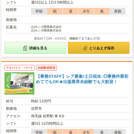
シフト
週3日以上 1日3.5時間以上
時間帯
早朝
朝
昼
夕方
夜
夜勤
面接地
応募先
(1)
ホンダ開発株式会社
(2)
ホンダ開発株式会社
募集終了日時：8月25日
掲載終了まであと17日
詳細を見る
とりあえず保存
アルバイト・パート
未経験者歓迎
【事務STAFF】レア募集!土日祝休♪◎事務作業初
めてでもOK★出版業界未経験でも大歓迎！
給与
時給 1100円
勤務地
佐野市
アクセス
両毛線 佐野駅 車 8分
シフト
週5日 1日5時間以上
時間帯
早朝
朝
昼
夕方
夜
夜勤