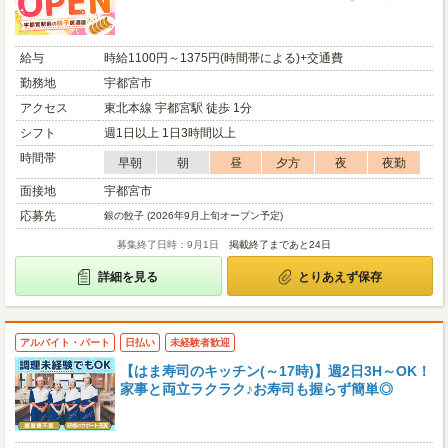
給与
時給1100円～1375円(時間帯による)+交通費
勤務地
宇都宮市
アクセス
東北本線 宇都宮駅 徒歩 1分
シフト
週1日以上 1日3時間以上
時間帯
早朝
朝
昼
夕方
夜
夜勤
面接地
宇都宮市
応募先
銀の餃子 (2026年9月上旬オープン予定)
募集終了日時：9月1日
掲載終了まであと24日
詳細を見る
とりあえず保存
アルバイト・パート
日払い
未経験者歓迎
【はま寿司のキッチン(～17時)】週2日3H～OK！
家事と両立ラクラク♪お寿司も握らず簡単◎