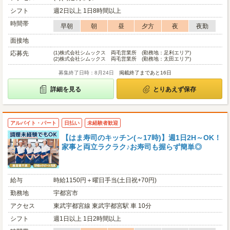
シフト
週2日以上 1日8時間以上
時間帯
早朝
朝
昼
夕方
夜
夜勤
面接地
応募先
(1)
株式会社シムックス 両毛営業所 (勤務地：足利エリア)
(2)
株式会社シムックス 両毛営業所 (勤務地：太田エリア)
募集終了日時：8月24日
掲載終了まであと16日
詳細を見る
とりあえず保存
アルバイト・パート
日払い
未経験者歓迎
【はま寿司のキッチン(～17時)】週1日2H～OK！
家事と両立ラクラク♪お寿司も握らず簡単◎
給与
時給1150円＋曜日手当(土日祝+70円)
勤務地
宇都宮市
アクセス
東武宇都宮線 東武宇都宮駅 車 10分
シフト
週1日以上 1日2時間以上