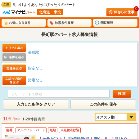
見つけようあなたにぴったりのパート
0
北海道・東北
お気に入り条件
検索条件履歴
閲覧履歴
長町駅のパート求人募集情報
長町駅
指定なし
指定なし
入力した条件を クリア
この条件を 保存
109
件中
1-20件目表示
急募
アルバイト・パート
短期
未経験者歓迎