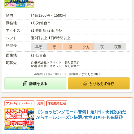
給与
時給1200円～1500円
勤務地
(1)(2)仙台市
アクセス
(1)長町駅 (2)仙台駅
シフト
週2日以上 1日8時間以上
時間帯
早朝
朝
昼
夕方
夜
夜勤
面接地
(1)仙台市
応募先
(1)
株式会社トスネット 長町営業所
(2)
株式会社トスネット 長町営業所
募集終了日時：8月25日
掲載終了まであと18日
詳細を見る
とりあえず保存
アルバイト・パート
短期
未経験者歓迎
【ショッピングモール警備】週1日～★施設内だ
からオールシーズン快適♪女性STAFFも在籍◎