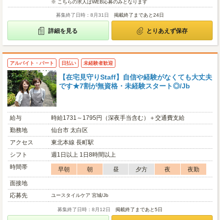
※ こちらの求人はWEB応募のみとなります
募集終了日時：8月31日
掲載終了まであと24日
詳細を見る
とりあえず保存
アルバイト・パート
日払い
未経験者歓迎
【在宅見守りStaff】自信や経験がなくても大丈夫
です★7割が無資格・未経験スタート◎/Jb
給与
時給1731～1795円（深夜手当含む）＋交通費支給
勤務地
仙台市 太白区
アクセス
東北本線 長町駅
シフト
週1日以上 1日8時間以上
時間帯
早朝
朝
昼
夕方
夜
夜勤
面接地
応募先
ユースタイルケア 宮城/Jb
募集終了日時：8月12日
掲載終了まであと5日