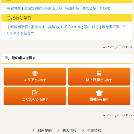
多賀城駅
宮城野通駅
陸前山王駅
福田町駅
西塩釜駅
名取駅
こだわり条件
未経験者歓迎
服装自由
昇給あり
PCスキルが身に付く
履歴書不要
P
Cスキルを活かす
ページＴＯＰへ
エリア
駅・路線
から探す
から探す
こだわり
職種
から探す
から探す
ページＴＯＰへ
利用規約
個人情報
企業情報