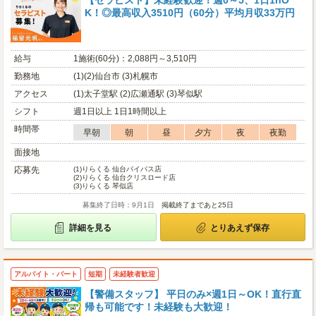
【セラピスト】未経験歓迎！週0～5、1日1hO
K！◎最高収入3510円（60分）平均月収33万円
給与
1施術(60分)：2,088円～3,510円
勤務地
(1)(2)仙台市 (3)札幌市
アクセス
(1)太子堂駅 (2)広瀬通駅 (3)琴似駅
シフト
週1日以上 1日1時間以上
時間帯
早朝
朝
昼
夕方
夜
夜勤
面接地
応募先
(1)
りらくる 仙台バイパス店
(2)
りらくる 仙台クリスロード店
(3)
りらくる 琴似店
募集終了日時：9月1日
掲載終了まであと25日
詳細を見る
とりあえず保存
アルバイト・パート
短期
未経験者歓迎
【警備スタッフ】 平日のみ×週1日～OK！直行直
帰も可能です！未経験も大歓迎！