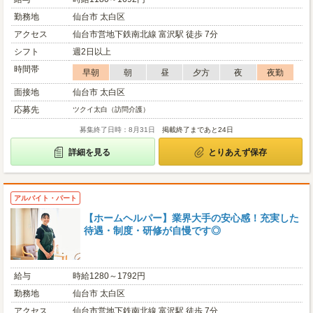
勤務地
仙台市 太白区
アクセス
仙台市営地下鉄南北線 富沢駅 徒歩 7分
シフト
週2日以上
時間帯
早朝
朝
昼
夕方
夜
夜勤
面接地
仙台市 太白区
応募先
ツクイ太白（訪問介護）
募集終了日時：8月31日
掲載終了まであと24日
詳細を見る
とりあえず保存
アルバイト・パート
【ホームヘルパー】業界大手の安心感！充実した
待遇・制度・研修が自慢です◎
給与
時給1280～1792円
勤務地
仙台市 太白区
アクセス
仙台市営地下鉄南北線 富沢駅 徒歩 7分