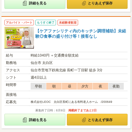
詳細を見る
とりあえず保存
アルバイト・パート
もうすぐ終了
未経験者歓迎
【ケアファシリティ内のキッチン調理補助】未経
験◎食事の盛り付け等！接客なし
給与
時給1040円 ＋交通費全額支給
勤務地
仙台市 太白区
アクセス
仙台市営地下鉄南北線 長町一丁目駅 徒歩 3分
シフト
週4日以上
時間帯
早朝
朝
昼
夕方
夜
夜勤
面接地
応募先
株式会社LEOC 太白区長町にある有料老人ホーム /200649
募集終了日時：8月9日
掲載終了まであと2日
詳細を見る
とりあえず保存