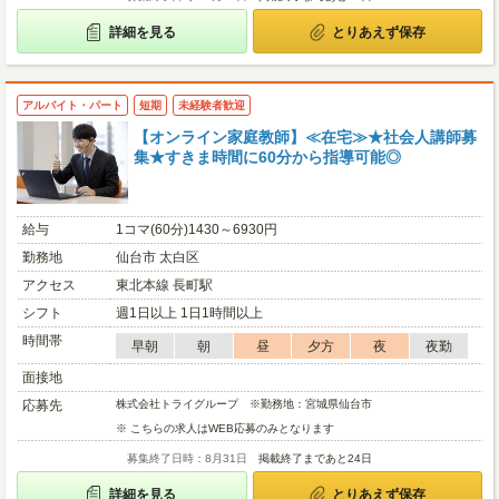
詳細を見る
とりあえず保存
アルバイト・パート
短期
未経験者歓迎
【オンライン家庭教師】≪在宅≫★社会人講師募
集★すきま時間に60分から指導可能◎
給与
1コマ(60分)1430～6930円
勤務地
仙台市 太白区
アクセス
東北本線 長町駅
シフト
週1日以上 1日1時間以上
時間帯
早朝
朝
昼
夕方
夜
夜勤
面接地
応募先
株式会社トライグループ ※勤務地：宮城県仙台市
※ こちらの求人はWEB応募のみとなります
募集終了日時：8月31日
掲載終了まであと24日
詳細を見る
とりあえず保存