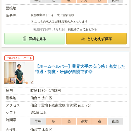
早朝
朝
昼
夕方
夜
夜勤
面接地
応募先
個別教室のトライ 太子堂駅前校
※ こちらの求人はWEB応募のみとなります
募集終了日時：8月31日
掲載終了まであと24日
詳細を見る
とりあえず保存
アルバイト・パート
【ホームヘルパー】業界大手の安心感！充実した
待遇・制度・研修が自慢です◎
給与
時給1280～1792円
勤務地
仙台市 太白区
アクセス
仙台市営地下鉄南北線 富沢駅 徒歩 7分
シフト
週1日以上
時間帯
早朝
朝
昼
夕方
夜
夜勤
面接地
仙台市 太白区