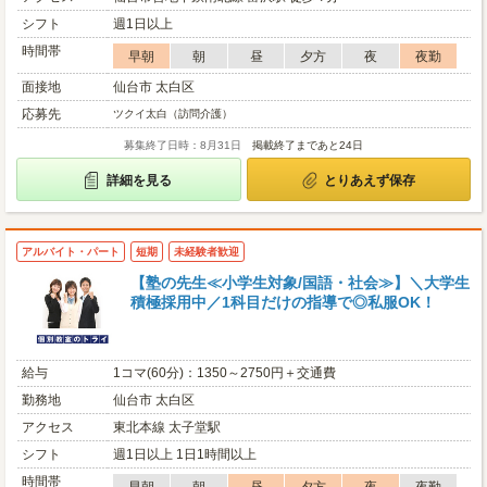
シフト
週1日以上
時間帯
早朝
朝
昼
夕方
夜
夜勤
面接地
仙台市 太白区
応募先
ツクイ太白（訪問介護）
募集終了日時：8月31日
掲載終了まであと24日
詳細を見る
とりあえず保存
アルバイト・パート
短期
未経験者歓迎
【塾の先生≪小学生対象/国語・社会≫】＼大学生
積極採用中／1科目だけの指導で◎私服OK！
給与
1コマ(60分)：1350～2750円＋交通費
勤務地
仙台市 太白区
アクセス
東北本線 太子堂駅
シフト
週1日以上 1日1時間以上
時間帯