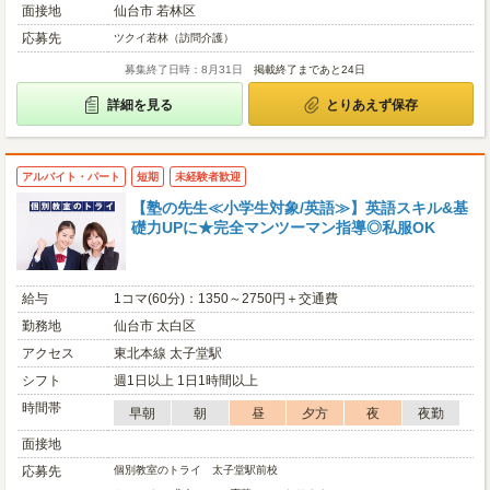
面接地
仙台市 若林区
応募先
ツクイ若林（訪問介護）
募集終了日時：8月31日
掲載終了まであと24日
詳細を見る
とりあえず保存
アルバイト・パート
短期
未経験者歓迎
【塾の先生≪小学生対象/英語≫】英語スキル&基
礎力UPに★完全マンツーマン指導◎私服OK
給与
1コマ(60分)：1350～2750円＋交通費
勤務地
仙台市 太白区
アクセス
東北本線 太子堂駅
シフト
週1日以上 1日1時間以上
時間帯
早朝
朝
昼
夕方
夜
夜勤
面接地
応募先
個別教室のトライ 太子堂駅前校