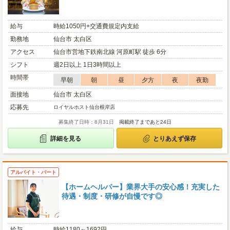
給与
時給1050円+交通費規定内支給
勤務地
仙台市 太白区
アクセス
仙台市営地下鉄南北線 河原町駅 徒歩 6分
シフト
週2日以上 1日3時間以上
時間帯
早朝
朝
昼
夕方
夜
夜勤
面接地
仙台市 太白区
応募先
ロイヤルホスト仙台根岸店
募集終了日時：8月31日
掲載終了まであと24日
詳細を見る
とりあえず保存
アルバイト・パート
【ホームヘルパー】業界大手の安心感！充実した
待遇・制度・研修が自慢です◎
給与
時給1180～1692円