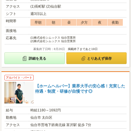
アクセス
(1)長町駅 (2)仙台駅
シフト
週3日以上
時間帯
早朝
朝
昼
夕方
夜
夜勤
面接地
応募先
(1)
株式会社シムックス 仙台営業所
(2)
株式会社シムックス 仙台営業所
募集終了日時：8月26日
掲載終了まであと19日
詳細を見る
とりあえず保存
アルバイト・パート
【ホームヘルパー】業界大手の安心感！充実した
待遇・制度・研修が自慢です◎
給与
時給1180～1692円
勤務地
仙台市 太白区
アクセス
仙台市営地下鉄南北線 富沢駅 徒歩 7分