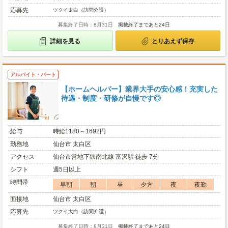
応募先
ツクイ太白（訪問介護）
募集終了日時：8月31日
掲載終了まであと24日
詳細を見る
とりあえず保存
アルバイト・パート
【ホームヘルパー】業界大手の安心感！充実した
待遇・制度・研修が自慢です◎
給与
時給1180～1692円
勤務地
仙台市 太白区
アクセス
仙台市営地下鉄南北線 富沢駅 徒歩 7分
シフト
週5日以上
時間帯
早朝
朝
昼
夕方
夜
夜勤
面接地
仙台市 太白区
応募先
ツクイ太白（訪問介護）
募集終了日時：8月31日
掲載終了まであと24日