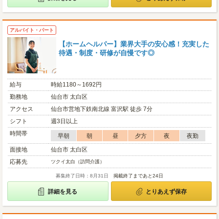
アルバイト・パート
【ホームヘルパー】業界大手の安心感！充実した
待遇・制度・研修が自慢です◎
給与
時給1180～1692円
勤務地
仙台市 太白区
アクセス
仙台市営地下鉄南北線 富沢駅 徒歩 7分
シフト
週3日以上
時間帯
早朝
朝
昼
夕方
夜
夜勤
面接地
仙台市 太白区
応募先
ツクイ太白（訪問介護）
募集終了日時：8月31日
掲載終了まであと24日
詳細を見る
とりあえず保存