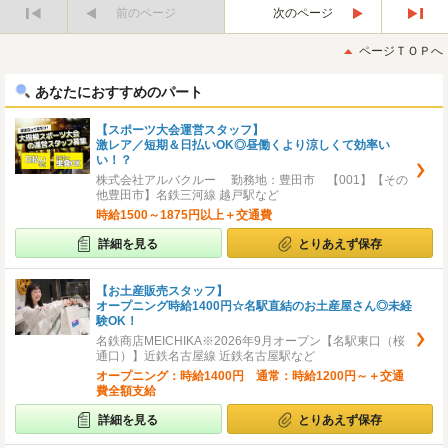
前のページ
次のページ
最
最
初
後
ページＴＯＰへ
へ
へ
あなたにおすすめのパート
【スポーツ大会運営スタッフ】
激レア／短期＆日払いOK◎昼働くより涼しくて効率い
い！？
株式会社アルバクルー 勤務地：豊田市 【001】【その
他豊田市】名鉄三河線 越戸駅など
時給1500～1875円以上＋交通費
詳細を見る
とりあえず保存
【お土産販売スタッフ】
オープニング時給1400円☆名駅直結のお土産屋さん◎未経
験OK！
名鉄商店MEICHIKA※2026年9月オープン【名駅東口（桜
通口）】近鉄名古屋線 近鉄名古屋駅など
オープニング：時給1400円 通常：時給1200円～＋交通
費全額支給
詳細を見る
とりあえず保存