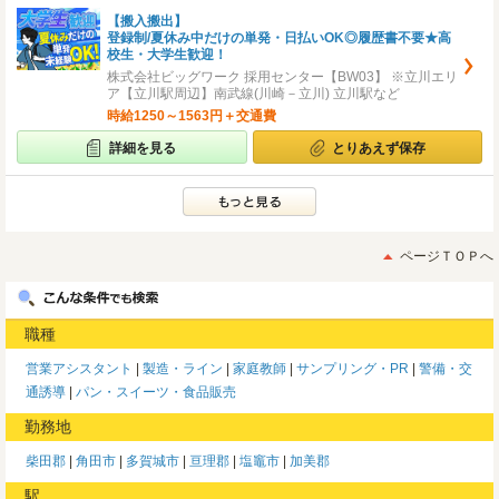
【搬入搬出】
登録制/夏休み中だけの単発・日払いOK◎履歴書不要★高
校生・大学生歓迎！
株式会社ビッグワーク 採用センター【BW03】 ※立川エリ
ア【立川駅周辺】南武線(川崎－立川) 立川駅など
時給1250～1563円＋交通費
詳細を見る
とりあえず保存
ページＴＯＰへ
職種
営業アシスタント
製造・ライン
家庭教師
サンプリング・PR
警備・交
通誘導
パン・スイーツ・食品販売
勤務地
柴田郡
角田市
多賀城市
亘理郡
塩竈市
加美郡
駅