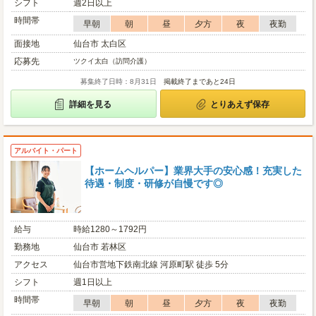
シフト
週2日以上
時間帯
早朝
朝
昼
夕方
夜
夜勤
面接地
仙台市 太白区
応募先
ツクイ太白（訪問介護）
募集終了日時：8月31日
掲載終了まであと24日
詳細を見る
とりあえず保存
アルバイト・パート
【ホームヘルパー】業界大手の安心感！充実した
待遇・制度・研修が自慢です◎
給与
時給1280～1792円
勤務地
仙台市 若林区
アクセス
仙台市営地下鉄南北線 河原町駅 徒歩 5分
シフト
週1日以上
時間帯
早朝
朝
昼
夕方
夜
夜勤