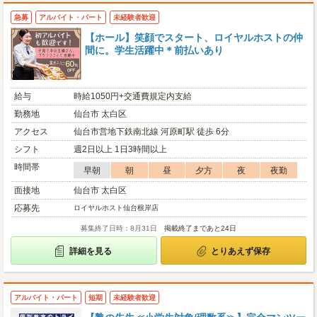
急募
アルバイト・パート
未経験者歓迎
【ホール】笑顔でスタート、ロイヤルホストの仲
間に。学生活躍中＊前払いあり
給与
時給1050円+交通費規定内支給
勤務地
仙台市 太白区
アクセス
仙台市営地下鉄南北線 河原町駅 徒歩 6分
シフト
週2日以上 1日3時間以上
時間帯
早朝
朝
昼
夕方
夜
夜勤
面接地
仙台市 太白区
応募先
ロイヤルホスト仙台根岸店
募集終了日時：8月31日
掲載終了まであと24日
詳細を見る
とりあえず保存
アルバイト・パート
短期
未経験者歓迎