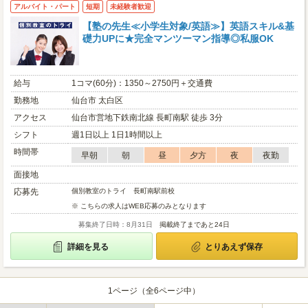
アルバイト・パート
短期
未経験者歓迎
【塾の先生≪小学生対象/英語≫】英語スキル&基
礎力UPに★完全マンツーマン指導◎私服OK
給与
1コマ(60分)：1350～2750円＋交通費
勤務地
仙台市 太白区
アクセス
仙台市営地下鉄南北線 長町南駅 徒歩 3分
シフト
週1日以上 1日1時間以上
時間帯
早朝
朝
昼
夕方
夜
夜勤
面接地
応募先
個別教室のトライ 長町南駅前校
※ こちらの求人はWEB応募のみとなります
募集終了日時：8月31日
掲載終了まであと24日
詳細を見る
とりあえず保存
1ページ（全6ページ中）