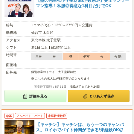
【塾の先生≪小学生対象/理数系≫】完全マンツー
マン指導！私服◎得意な1科目だけでOK
給与
1コマ(60分)：1350～2750円＋交通費
勤務地
仙台市 太白区
アクセス
東北本線 太子堂駅
シフト
週1日以上 1日1時間以上
時間帯
早朝
朝
昼
夕方
夜
夜勤
面接地
応募先
個別教室のトライ 太子堂駅前校
※ こちらの求人はWEB応募のみとなります
募集終了日時：8月31日
掲載終了まであと24日
詳細を見る
とりあえず保存
急募
アルバイト・パート
未経験者歓迎
【キッチン】キッチンは、もう一つのキャンパ
ス。ロイホでバイト仲間ができる!未経験OK◎