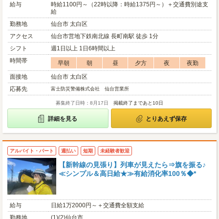
給与
時給1100円～（22時以降：時給1375円～）＋交通費別途支
給
勤務地
仙台市 太白区
アクセス
仙台市営地下鉄南北線 長町南駅 徒歩 1分
シフト
週1日以上 1日6時間以上
時間帯
早朝
朝
昼
夕方
夜
夜勤
面接地
仙台市 太白区
応募先
富士防災警備株式会社 仙台営業所
募集終了日時：8月17日
掲載終了まであと10日
詳細を見る
とりあえず保存
アルバイト・パート
週払い
短期
未経験者歓迎
【新幹線の見張り】列車が見えたら⇒旗を振る♪
≪シンプル＆高日給★≫有給消化率100％◆*
給与
日給1万2000円～＋交通費全額支給
勤務地
(1)(2)仙台市