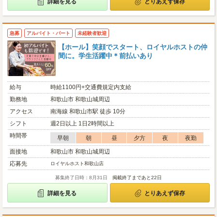
詳細を見る
とりあえず保存
急募
アルバイト・パート
未経験者歓迎
【ホール】笑顔でスタート、ロイヤルホストの仲
間に。学生活躍中＊前払いあり
給与
時給1100円+交通費規定内支給
勤務地
和歌山市 和歌山城周辺
アクセス
南海線 和歌山市駅 徒歩 10分
シフト
週2日以上 1日2時間以上
時間帯
早朝
朝
昼
夕方
夜
夜勤
面接地
和歌山市 和歌山城周辺
応募先
ロイヤルホスト和歌山店
募集終了日時：8月31日
掲載終了まであと22日
詳細を見る
とりあえず保存