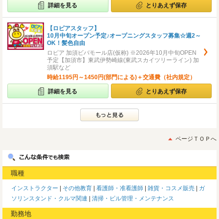
詳細を見る
とりあえず保存
【ロピアスタッフ】
10月中旬オープン予定♪オープニングスタッフ募集☆週2～
OK！髪色自由
ロピア 加須ビバモール店(仮称) ※2026年10月中旬OPEN
予定【加須市】東武伊勢崎線(東武スカイツリーライン) 加
須駅など
時給1195円～1450円(部門による)＋交通費（社内規定）
詳細を見る
とりあえず保存
ページＴＯＰへ
職種
インストラクター
その他教育
看護師・准看護師
雑貨・コスメ販売
ガ
ソリンスタンド・クルマ関連
清掃・ビル管理・メンテナンス
勤務地