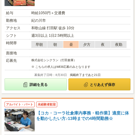
給与
時給1050円＋交通費
勤務地
紀の川市
アクセス
和歌山線 打田駅 徒歩 10分
シフト
週3日以上 1日2.5時間以上
時間帯
早朝
朝
昼
夕方
夜
夜勤
面接地
応募先
株式会社シンクラン（打田倉庫）
※ こちらの求人はWEB応募のみとなります
募集終了日時：8月30日
掲載終了まであと21日
詳細を見る
とりあえず保存
アルバイト・パート
未経験者歓迎
【コカ・コーラ社倉庫内事務・軽作業】適度に体
を動かしたい方♪13時までの4時間勤務☆