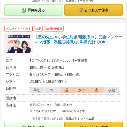
募集終了日時：8月31日
掲載終了まであと22日
詳細を見る
とりあえず保存
アルバイト・パート
短期
未経験者歓迎
【塾の先生≪小学生対象/理数系≫】完全マンツー
マン指導！私服◎得意な1科目だけでOK
給与
1コマ(60分)：1350～3550円＋交通費
勤務地
和歌山市 和歌山城周辺
アクセス
阪和線(天王寺－和歌山) 和歌山駅
シフト
週1日以上 1日1時間以上
時間帯
早朝
朝
昼
夕方
夜
夜勤
面接地
応募先
個別教室のトライ 和歌山駅前校
※ こちらの求人はWEB応募のみとなります
募集終了日時：8月31日
掲載終了まであと22日