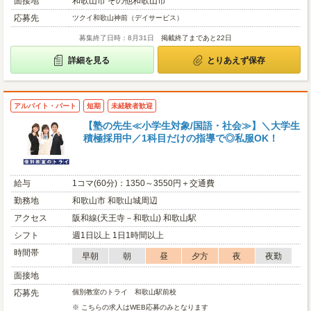
面接地
和歌山市 その他和歌山市
応募先
ツクイ和歌山神前（デイサービス）
募集終了日時：8月31日
掲載終了まであと22日
詳細を見る
とりあえず保存
アルバイト・パート
短期
未経験者歓迎
【塾の先生≪小学生対象/国語・社会≫】＼大学生
積極採用中／1科目だけの指導で◎私服OK！
給与
1コマ(60分)：1350～3550円＋交通費
勤務地
和歌山市 和歌山城周辺
アクセス
阪和線(天王寺－和歌山) 和歌山駅
シフト
週1日以上 1日1時間以上
時間帯
早朝
朝
昼
夕方
夜
夜勤
面接地
応募先
個別教室のトライ 和歌山駅前校
※ こちらの求人はWEB応募のみとなります