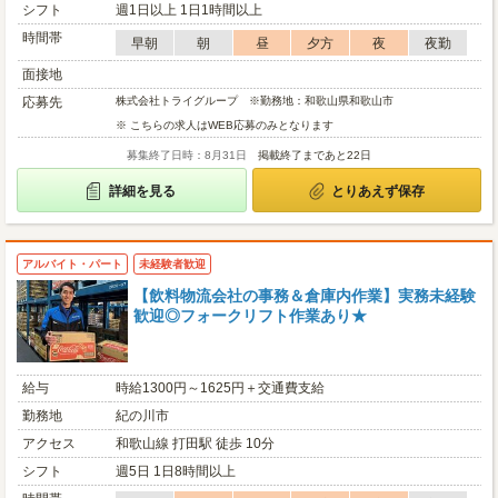
シフト
週1日以上 1日1時間以上
時間帯
早朝
朝
昼
夕方
夜
夜勤
面接地
応募先
株式会社トライグループ ※勤務地：和歌山県和歌山市
※ こちらの求人はWEB応募のみとなります
募集終了日時：8月31日
掲載終了まであと22日
詳細を見る
とりあえず保存
アルバイト・パート
未経験者歓迎
【飲料物流会社の事務＆倉庫内作業】実務未経験
歓迎◎フォークリフト作業あり★
給与
時給1300円～1625円＋交通費支給
勤務地
紀の川市
アクセス
和歌山線 打田駅 徒歩 10分
シフト
週5日 1日8時間以上