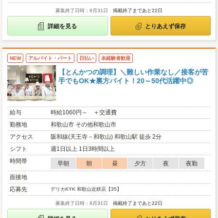
募集終了日時：8月31日
掲載終了まであと22日
詳細を見る
とりあえず保存
NEW
アルバイト・パート
日払い
未経験者歓迎
【とんかつの調理】＼難しい作業なし／接客が苦
手でもOK★裏方バイト！20～50代活躍中◎
給与
時給1060円～ ＋交通費
勤務地
和歌山市 その他和歌山市
アクセス
阪和線(天王寺－和歌山) 和歌山駅 徒歩 2分
シフト
週1日以上 1日3時間以上
時間帯
早朝
朝
昼
夕方
夜
夜勤
面接地
応募先
デリカKYK 和歌山近鉄店【35】
募集終了日時：8月31日
掲載終了まであと22日