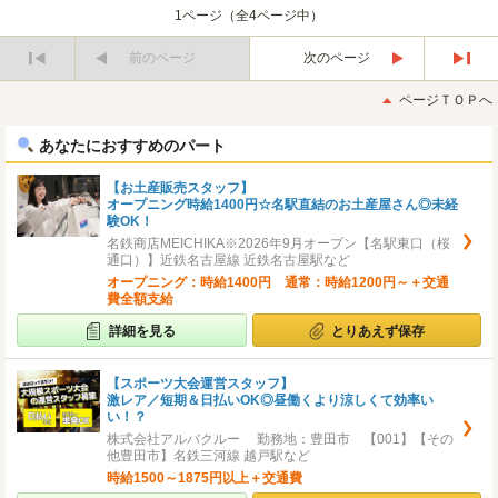
1ページ（全4ページ中）
前のページ
次のページ
最
最
初
後
ページＴＯＰへ
へ
へ
あなたにおすすめのパート
【お土産販売スタッフ】
オープニング時給1400円☆名駅直結のお土産屋さん◎未経
験OK！
名鉄商店MEICHIKA※2026年9月オープン【名駅東口（桜
通口）】近鉄名古屋線 近鉄名古屋駅など
オープニング：時給1400円 通常：時給1200円～＋交通
費全額支給
詳細を見る
とりあえず保存
【スポーツ大会運営スタッフ】
激レア／短期＆日払いOK◎昼働くより涼しくて効率い
い！？
株式会社アルバクルー 勤務地：豊田市 【001】【その
他豊田市】名鉄三河線 越戸駅など
時給1500～1875円以上＋交通費