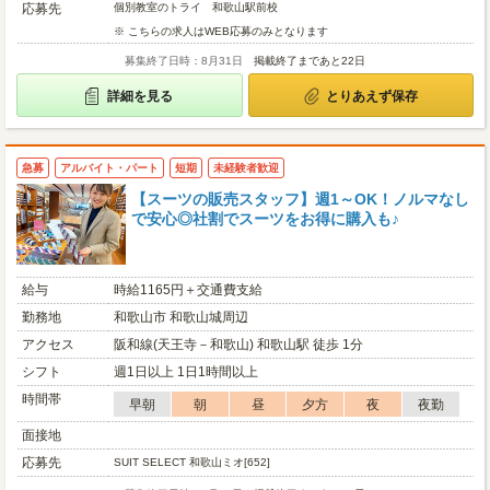
応募先
個別教室のトライ 和歌山駅前校
※ こちらの求人はWEB応募のみとなります
募集終了日時：8月31日
掲載終了まであと22日
詳細を見る
とりあえず保存
急募
アルバイト・パート
短期
未経験者歓迎
【スーツの販売スタッフ】週1～OK！ノルマなし
で安心◎社割でスーツをお得に購入も♪
給与
時給1165円＋交通費支給
勤務地
和歌山市 和歌山城周辺
アクセス
阪和線(天王寺－和歌山) 和歌山駅 徒歩 1分
シフト
週1日以上 1日1時間以上
時間帯
早朝
朝
昼
夕方
夜
夜勤
面接地
応募先
SUIT SELECT 和歌山ミオ[652]