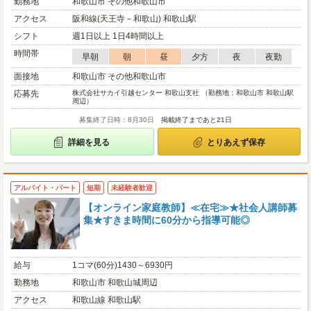
勤務地
和歌山市 その他和歌山市
アクセス
阪和線(天王寺－和歌山) 和歌山駅
シフト
週1日以上 1日4時間以上
時間帯
早朝
朝
昼
夕方
夜
夜勤
面接地
和歌山市 その他和歌山市
応募先
株式会社サカイ引越センター 和歌山支社 （勤務地：和歌山市 和歌山駅
周辺）
募集終了日時：8月30日
掲載終了まであと21日
詳細を見る
とりあえず保存
アルバイト・パート
短期
未経験者歓迎
【オンライン家庭教師】≪在宅≫★社会人講師募
集★すきま時間に60分から指導可能◎
給与
1コマ(60分)1430～6930円
勤務地
和歌山市 和歌山城周辺
アクセス
和歌山線 和歌山駅