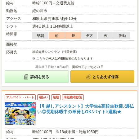
給与
時給1100円＋交通費支給
勤務地
紀の川市
アクセス
和歌山線 打田駅 徒歩 10分
シフト
週4日以上 1日4時間以上
時間帯
早朝
朝
昼
夕方
夜
夜勤
面接地
応募先
株式会社シンクラン（打田倉庫）
※ こちらの求人はWEB応募のみとなります
募集終了日時：8月30日
掲載終了まであと21日
詳細を見る
とりあえず保存
アルバイト・パート
週払い
短期
未経験者歓迎
【引越しアシスタント】大学生&高校生歓迎♪週払
い◎長期休暇中の単発もOK/バイト×運動★
給与
時給1100円 ※18歳未満：時給1050円