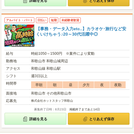
詳細を見る
とりあえず保存
アルバイト・パート
日払い
短期
未経験者歓迎
【事務・データ入力etc..】カラオケ･旅行など安
くいけちゃう♪20～30代活躍中◎
給与
時給1050～1500円 ※案件により変動
勤務地
和歌山市 和歌山城周辺
アクセス
和歌山線 和歌山駅
シフト
週3日以上
時間帯
早朝
朝
昼
夕方
夜
夜勤
面接地
和歌山市 その他和歌山市
応募先
株式会社ホットスタッフ和歌山
募集終了日時：8月23日
掲載終了まであと14日
詳細を見る
とりあえず保存