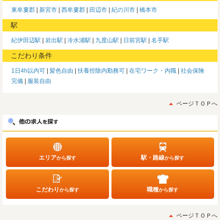
東牟婁郡
新宮市
西牟婁郡
田辺市
紀の川市
橋本市
駅
紀伊田辺駅
岩出駅
冷水浦駅
九度山駅
日前宮駅
名手駅
こだわり条件
1日4h以内可
髪色自由
扶養控除内勤務可
在宅ワーク・内職
社会保険
完備
服装自由
ページＴＯＰへ
エリア
駅・路線
から探す
から探す
こだわり
職種
から探す
から探す
ページＴＯＰへ