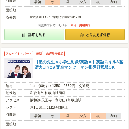
時間帯
早朝
朝
昼
夕方
夜
夜勤
面接地
応募先
株式会社LEOC 古梅記念病院/201270
募集終了日時：8月9日
本日、掲載終了
詳細を見る
とりあえず保存
アルバイト・パート
短期
未経験者歓迎
【塾の先生≪小学生対象/英語≫】英語スキル&基
礎力UPに★完全マンツーマン指導◎私服OK
給与
1コマ(60分)：1350～3550円＋交通費
勤務地
和歌山市 和歌山城周辺
アクセス
阪和線(天王寺－和歌山) 和歌山駅
シフト
週1日以上 1日1時間以上
時間帯
早朝
朝
昼
夕方
夜
夜勤
面接地