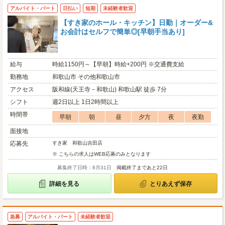
アルバイト・パート
日払い
短期
未経験者歓迎
【すき家のホール・キッチン】日勤｜オーダー&
お会計はセルフで簡単◎[早朝手当あり]
給与
時給1150円～【早朝】時給+200円 ※交通費支給
勤務地
和歌山市 その他和歌山市
アクセス
阪和線(天王寺－和歌山) 和歌山駅 徒歩 7分
シフト
週2日以上 1日2時間以上
時間帯
早朝
朝
昼
夕方
夜
夜勤
面接地
応募先
すき家 和歌山吉田店
※ こちらの求人はWEB応募のみとなります
募集終了日時：8月31日
掲載終了まであと22日
詳細を見る
とりあえず保存
急募
アルバイト・パート
未経験者歓迎