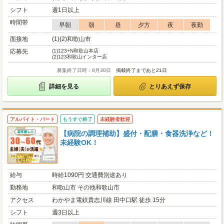
シフト
週1日以上
時間帯
早朝
朝
昼
夕方
夜
夜勤
面接地
(1)(2)和歌山市
応募先
(1)
123+N和歌山本店
(2)
123和歌山インター店
募集終了日時：8月30日
掲載終了まであと21日
詳細を見る
とりあえず保存
アルバイト・パート
もうすぐ終了
未経験者歓迎
【病院の調理補助】盛付・配膳・食器洗浄など！
未経験OK！
給与
時給1090円 交通費別途あり
勤務地
和歌山市 その他和歌山市
アクセス
わかやま電鉄貴志川線 田中口駅 徒歩 15分
シフト
週3日以上