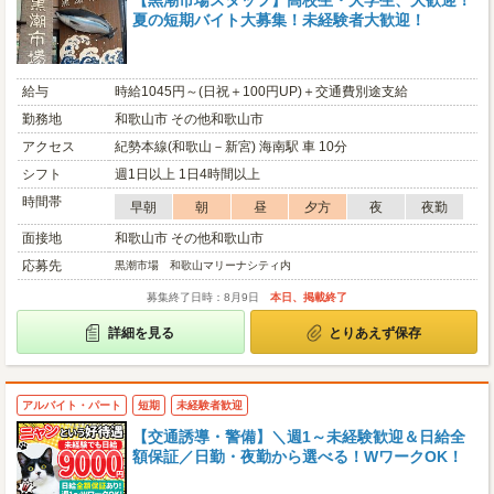
【黒潮市場スタッフ】高校生・大学生、大歓迎！
夏の短期バイト大募集！未経験者大歓迎！
給与
時給1045円～(日祝＋100円UP)＋交通費別途支給
勤務地
和歌山市 その他和歌山市
アクセス
紀勢本線(和歌山－新宮) 海南駅 車 10分
シフト
週1日以上 1日4時間以上
時間帯
早朝
朝
昼
夕方
夜
夜勤
面接地
和歌山市 その他和歌山市
応募先
黒潮市場 和歌山マリーナシティ内
募集終了日時：8月9日
本日、掲載終了
詳細を見る
とりあえず保存
アルバイト・パート
短期
未経験者歓迎
【交通誘導・警備】＼週1～未経験歓迎＆日給全
額保証／日勤・夜勤から選べる！WワークOK！