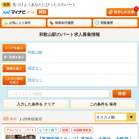
見つけようあなたにぴったりのパート
0
関西
お気に入り条件
検索条件履歴
閲覧履歴
和歌山駅のパート求人募集情報
和歌山駅
指定なし
指定なし
入力した条件を クリア
この条件を 保存
68
件中
1-20件目表示
アルバイト・パート
もうすぐ終了
短期
未経験者歓迎