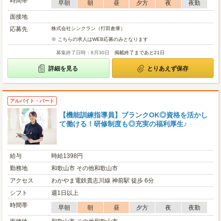
時間帯
早朝
朝
昼
夕方
夜
夜勤
面接地
応募先
株式会社シンクラン（打田倉庫）
※ こちらの求人はWEB応募のみとなります
募集終了日時：8月30日
掲載終了まであと21日
詳細を見る
とりあえず保存
アルバイト・パート
【機能訓練指導員】ブランクOK◎資格を活かし
て働ける！研修制度も◎充実の福利厚生♪
給与
時給1398円
勤務地
和歌山市 その他和歌山市
アクセス
わかやま電鉄貴志川線 神前駅 徒歩 6分
シフト
週1日以上
時間帯
早朝
朝
昼
夕方
夜
夜勤