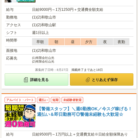
給与
日給9000円～1万1250円＋交通費全額支給
勤務地
(1)(2)和歌山市
アクセス
(1)(2)和歌山駅
シフト
週1日以上
時間帯
早朝
朝
昼
夕方
夜
夜勤
面接地
(1)(2)和歌山市
応募先
(1)
有限会社山光
(2)
有限会社山光
募集終了日時：8月27日
掲載終了まであと18日
詳細を見る
とりあえず保存
アルバイト・パート
週払い
短期
未経験者歓迎
【警備スタッフ】＼週0勤務OK／今スグ稼げる！
週払い＆即日勤務可◎警備未経験も大歓迎☆
給与
日給9500円～1万円以上＋交通費支給※日給全額保障あり