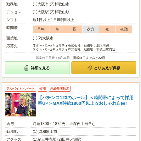
勤務地
(1)大阪市 (2)和歌山市
アクセス
(1)大阪駅 (2)和歌山駅
シフト
週1日以上 1日8時間以上
時間帯
早朝
朝
昼
夕方
夜
夜勤
面接地
(1)(2)大阪市
応募先
(1)
ジャパンセキュリティ株式会社 勤務地：北区周辺
(2)
ジャパンセキュリティ株式会社 勤務地：和歌山駅周辺
募集終了日時：8月31日
掲載終了まであと22日
詳細を見る
とりあえず保存
アルバイト・パート
短期
未経験者歓迎
【パチンコ123のホール】＜時間帯によって採用
率UP＞MAX時給1800円以上☆おしゃれ自由♪
給与
時給1300～1875円 ※深夜手当含む
勤務地
(1)(2)和歌山市
アクセス
(1)紀三井寺駅 (2)田井ノ瀬駅