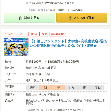
※ こちらの求人はWEB応募のみとなります
募集終了日時：8月31日
掲載終了まであと21日
詳細を見る
とりあえず保存
アルバイト・パート
週払い
短期
未経験者歓迎
【引越しアシスタント】大学生&高校生歓迎♪週払
い◎長期休暇中の単発もOK/バイト×運動★
給与
時給1100円 ※18歳未満：時給1050円
勤務地
和歌山市 和歌山城周辺
アクセス
南海線 和歌山市駅
シフト
週1日以上 1日4時間以上
時間帯
早朝
朝
昼
夕方
夜
夜勤
面接地
和歌山市 その他和歌山市
応募先
株式会社サカイ引越センター 和歌山支社 （勤務地：和歌山市/和歌山市
駅周辺）
募集終了日時：8月30日
掲載終了まであと20日