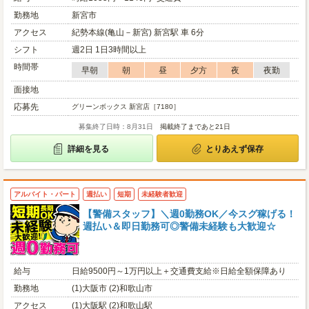
勤務地
新宮市
アクセス
紀勢本線(亀山－新宮) 新宮駅 車 6分
シフト
週2日 1日3時間以上
時間帯
早朝
朝
昼
夕方
夜
夜勤
面接地
応募先
グリーンボックス 新宮店［7180］
募集終了日時：8月31日
掲載終了まであと21日
詳細を見る
とりあえず保存
アルバイト・パート
週払い
短期
未経験者歓迎
【警備スタッフ】＼週0勤務OK／今スグ稼げる！
週払い＆即日勤務可◎警備未経験も大歓迎☆
給与
日給9500円～1万円以上＋交通費支給※日給全額保障あり
勤務地
(1)大阪市 (2)和歌山市
アクセス
(1)大阪駅 (2)和歌山駅