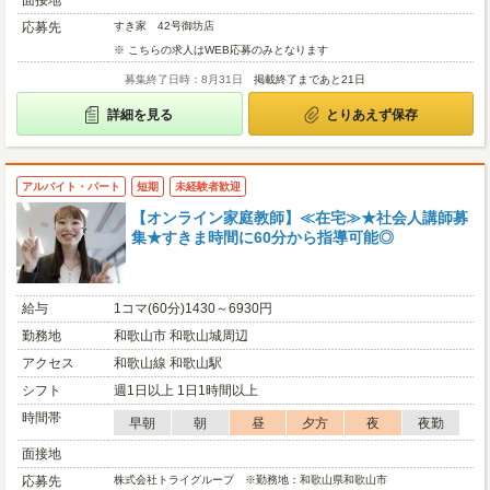
面接地
応募先
すき家 42号御坊店
※ こちらの求人はWEB応募のみとなります
募集終了日時：8月31日
掲載終了まであと21日
詳細を見る
とりあえず保存
アルバイト・パート
短期
未経験者歓迎
【オンライン家庭教師】≪在宅≫★社会人講師募
集★すきま時間に60分から指導可能◎
給与
1コマ(60分)1430～6930円
勤務地
和歌山市 和歌山城周辺
アクセス
和歌山線 和歌山駅
シフト
週1日以上 1日1時間以上
時間帯
早朝
朝
昼
夕方
夜
夜勤
面接地
応募先
株式会社トライグループ ※勤務地：和歌山県和歌山市