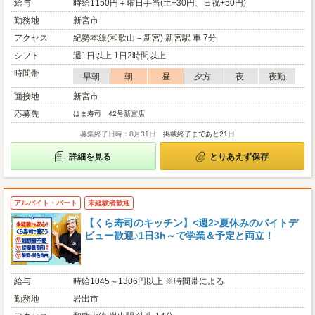
給与
時給1150円＋曜日手当(土+30円、日祝+50円)
勤務地
新宮市
アクセス
紀勢本線(和歌山－新宮) 新宮駅 車 7分
シフト
週1日以上 1日2時間以上
時間帯
早朝
朝
昼
夕方
夜
夜勤
面接地
新宮市
応募先
はま寿司 42号新宮店
募集終了日時：8月31日
掲載終了まであと21日
詳細を見る
とりあえず保存
アルバイト・パート
未経験者歓迎
【くら寿司のキッチン】<週2>夏休みのバイトデ
ビュー歓迎♪1日3h～で学業＆予定と両立！
給与
時給1045～1306円以上 ※時間帯による
勤務地
岩出市