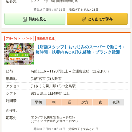
応募先
ドミノ・ピザ 塚口山手幹線通り店
募集終了日時：8月31日
掲載終了まであと23日
詳細を見る
とりあえず保存
アルバイト・パート
未経験者歓迎
【店舗スタッフ】おなじみのスーパーで働こう♪
短時間・扶養内もOK◎未経験・ブランク歓迎
給与
時給1116～1190円以上＋交通費支給（規定あり）
勤務地
(1)西宮市 (2)大阪市
アクセス
(1)さくら夙川駅 (2)中之島駅
シフト
週3日以上 1日4時間以上
時間帯
早朝
朝
昼
夕方
夜
夜勤
面接地
応募先
(1)
ライフ 夙川店(店舗コード426)
(2)
ライフ 土佐堀店(店舗コード229)
募集終了日時：8月31日
掲載終了まであと23日