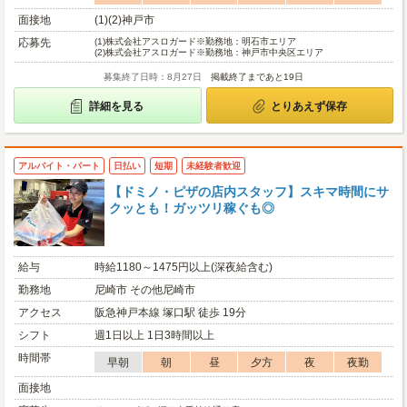
面接地
(1)(2)神戸市
応募先
(1)
株式会社アスロガード※勤務地：明石市エリア
(2)
株式会社アスロガード※勤務地：神戸市中央区エリア
募集終了日時：8月27日
掲載終了まであと19日
詳細を見る
とりあえず保存
アルバイト・パート
日払い
短期
未経験者歓迎
【ドミノ・ピザの店内スタッフ】スキマ時間にサ
クッとも！ガッツリ稼ぐも◎
給与
時給1180～1475円以上(深夜給含む)
勤務地
尼崎市 その他尼崎市
アクセス
阪急神戸本線 塚口駅 徒歩 19分
シフト
週1日以上 1日3時間以上
時間帯
早朝
朝
昼
夕方
夜
夜勤
面接地