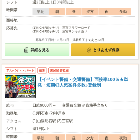
シフト
週2日以上 1日3時間以上
時間帯
早朝
朝
昼
夕方
夜
夜勤
面接地
応募先
(1)
KICHIRI(キチリ) 三宮フラワーロード
(2)
KICHIRI(キチリ) 三宮サンキタ通り
募集終了日時：8月31日
掲載終了まであと23日
詳細を見る
とりあえず保存
アルバイト・パート
短期
未経験者歓迎
【イベント警備・交通警備】面接率100％★単
発・短期◎人気案件多数♪登録制
給与
日給9000円～ +交通費全額 ※資格手当あり
勤務地
(1)明石市 (2)神戸市
アクセス
(1)山陽明石駅 (2)三宮駅
シフト
週1日以上
時間帯
早朝
朝
昼
夕方
夜
夜勤