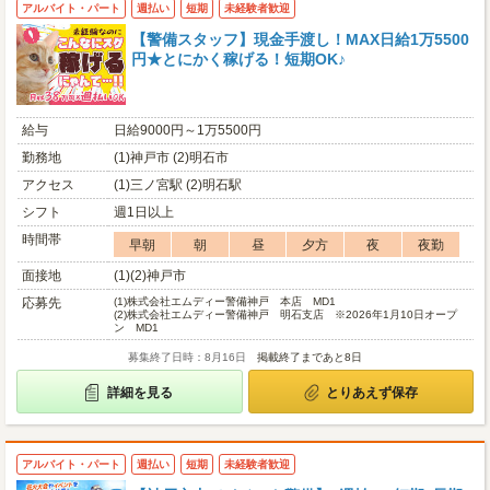
アルバイト・パート
週払い
短期
未経験者歓迎
【警備スタッフ】現金手渡し！MAX日給1万5500
円★とにかく稼げる！短期OK♪
給与
日給9000円～1万5500円
勤務地
(1)神戸市 (2)明石市
アクセス
(1)三ノ宮駅 (2)明石駅
シフト
週1日以上
時間帯
早朝
朝
昼
夕方
夜
夜勤
面接地
(1)(2)神戸市
応募先
(1)
株式会社エムディー警備神戸 本店 MD1
(2)
株式会社エムディー警備神戸 明石支店 ※2026年1月10日オープ
ン MD1
募集終了日時：8月16日
掲載終了まであと8日
詳細を見る
とりあえず保存
アルバイト・パート
週払い
短期
未経験者歓迎