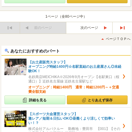
1ページ（全80ページ中）
前のページ
次のページ
最
最
初
後
ページＴＯＰへ
へ
へ
あなたにおすすめのパート
【お土産販売スタッフ】
オープニング時給1400円☆名駅直結のお土産屋さん◎未経
験OK！
名鉄商店MEICHIKA※2026年9月オープン【名駅東口（桜
通口）】近鉄名古屋線 近鉄名古屋駅など
オープニング：時給1400円 通常：時給1200円～＋交通
費全額支給
詳細を見る
とりあえず保存
【スポーツ大会運営スタッフ】
激レア／短期＆日払いOK◎昼働くより涼しくて効率い
い！？
株式会社アルバクルー 勤務地：豊田市 【001】【その