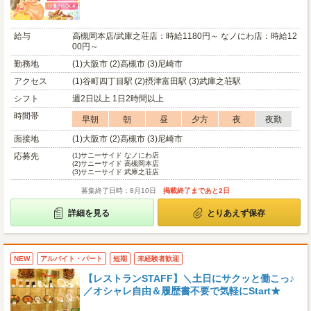
給与
高槻岡本店/武庫之荘店：時給1180円～ なノにわ店：時給12
00円～
勤務地
(1)大阪市 (2)高槻市 (3)尼崎市
アクセス
(1)谷町四丁目駅 (2)摂津富田駅 (3)武庫之荘駅
シフト
週2日以上 1日2時間以上
時間帯
早朝
朝
昼
夕方
夜
夜勤
面接地
(1)大阪市 (2)高槻市 (3)尼崎市
応募先
(1)
サニーサイド なノにわ店
(2)
サニーサイド 高槻岡本店
(3)
サニーサイド 武庫之荘店
募集終了日時：8月10日
掲載終了まであと2日
詳細を見る
とりあえず保存
NEW
アルバイト・パート
短期
未経験者歓迎
【レストランSTAFF】＼土日にサクッと働こっ♪
／オシャレ自由＆履歴書不要で気軽にStart★