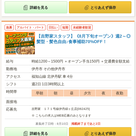
詳細を見る
とりあえず保存
急募
アルバイト・パート
日払い
短期
未経験者歓迎
【吉野家スタッフ】《8月下旬オープン》週2～◎
髪型・髪色自由♪食事補助70%OFF！
給与
時給1200～1500円 ＋オープン手当150円 ＋交通費全額支給
勤務地
伊丹市 その他伊丹市
アクセス
福知山線 北伊丹駅 車 4分
シフト
週2日 1日3時間以上
時間帯
早朝
朝
昼
夕方
夜
夜勤
面接地
応募先
吉野家 １７１号線伊丹緑ヶ丘店[062425]
※ こちらの求人はWEB応募のみとなります
募集終了日時：8月10日
掲載終了まであと2日
詳細を見る
とりあえず保存