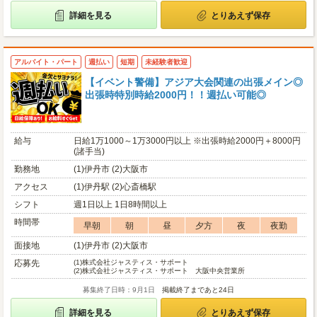
詳細を見る
とりあえず保存
アルバイト・パート
週払い
短期
未経験者歓迎
【イベント警備】アジア大会関連の出張メイン◎
出張時特別時給2000円！！週払い可能◎
給与
日給1万1000～1万3000円以上 ※出張時給2000円＋8000円
(諸手当)
勤務地
(1)伊丹市 (2)大阪市
アクセス
(1)伊丹駅 (2)心斎橋駅
シフト
週1日以上 1日8時間以上
時間帯
早朝
朝
昼
夕方
夜
夜勤
面接地
(1)伊丹市 (2)大阪市
応募先
(1)
株式会社ジャスティス・サポート
(2)
株式会社ジャスティス・サポート 大阪中央営業所
募集終了日時：9月1日
掲載終了まであと24日
詳細を見る
とりあえず保存