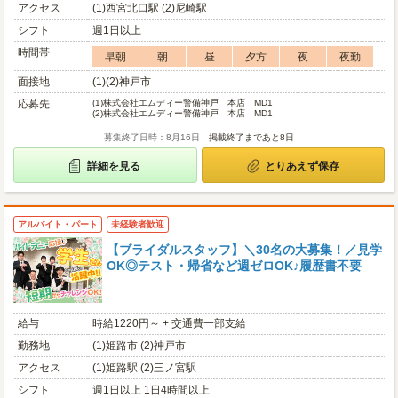
アクセス
(1)西宮北口駅 (2)尼崎駅
シフト
週1日以上
時間帯
早朝
朝
昼
夕方
夜
夜勤
面接地
(1)(2)神戸市
応募先
(1)
株式会社エムディー警備神戸 本店 MD1
(2)
株式会社エムディー警備神戸 本店 MD1
募集終了日時：8月16日
掲載終了まであと8日
詳細を見る
とりあえず保存
アルバイト・パート
未経験者歓迎
【ブライダルスタッフ】＼30名の大募集！／見学
OK◎テスト・帰省など週ゼロOK♪履歴書不要
給与
時給1220円～ + 交通費一部支給
勤務地
(1)姫路市 (2)神戸市
アクセス
(1)姫路駅 (2)三ノ宮駅
シフト
週1日以上 1日4時間以上