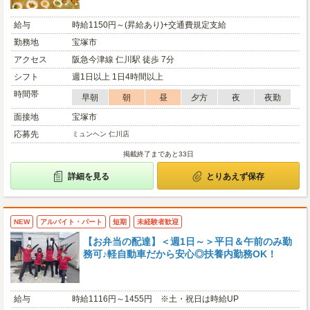
給与
時給1150円～(昇給あり)+交通費規定支給
勤務地
宝塚市
アクセス
阪急今津線 仁川駅 徒歩 7分
シフト
週1日以上 1日4時間以上
時間帯
早朝
朝
昼
夕方
夜
夜勤
面接地
宝塚市
応募先
ミュンヘン 仁川店
掲載終了まであと33日
詳細を見る
とりあえず保存
NEW
アルバイト・パート
短期
未経験者歓迎
【お弁当の配達】＜週1日～＞平日＆午前のみ勤
務可♪軽自動車だから安心◎扶養内勤務OK！
給与
時給1116円～1455円 ※土・祝日は時給UP