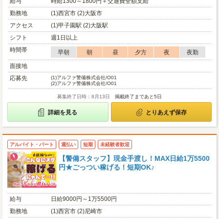
給与
時給1300～1800円＋交通費全額支給
勤務地
(1)西宮市 (2)大阪市
アクセス
(1)甲子園駅 (2)大阪駅
シフト
週1日以上
時間帯
早朝
朝
昼
夕方
夜
夜勤
面接地
応募先
(1)
アルファ警備株式会社/O01
(2)
アルファ警備株式会社/O01
募集終了日時：8月13日
掲載終了まであと5日
詳細を見る
とりあえず保存
アルバイト・パート
週払い
短期
未経験者歓迎
【警備スタッフ】現金手渡し！MAX日給1万5500
円★ごっつい稼げる！短期OK♪
給与
日給9000円～1万5500円
勤務地
(1)西宮市 (2)尼崎市