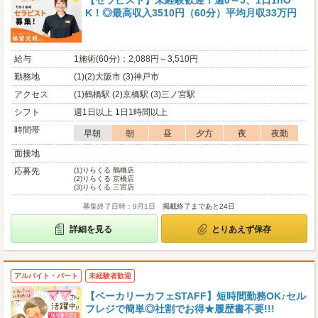
【セラピスト】未経験歓迎！週0～5、1日1hO
K！◎最高収入3510円（60分）平均月収33万円
給与
1施術(60分)：2,088円～3,510円
勤務地
(1)(2)大阪市 (3)神戸市
アクセス
(1)鶴橋駅 (2)京橋駅 (3)三ノ宮駅
シフト
週1日以上 1日1時間以上
時間帯
早朝
朝
昼
夕方
夜
夜勤
面接地
応募先
(1)
りらくる 鶴橋店
(2)
りらくる 京橋店
(3)
りらくる 三宮店
募集終了日時：9月1日
掲載終了まであと24日
詳細を見る
とりあえず保存
アルバイト・パート
未経験者歓迎
【ベーカリーカフェSTAFF】短時間勤務OK♪セル
フレジで簡単◎社割でお得★履歴書不要!!!