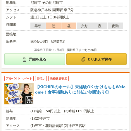
勤務地
尼崎市 その他尼崎市
アクセス
阪急神戸本線 園田駅 車 7分
シフト
週1日以上 1日3時間以上
時間帯
早朝
朝
昼
夕方
夜
夜勤
面接地
応募先
株式会社谷口 尼崎営業所
募集終了日時：9月3日
掲載終了まであと26日
詳細を見る
とりあえず保存
アルバイト・パート
日払い
未経験者歓迎
【KICHIRIのホール】未経験OK♪かけもちもWelc
ome！食事補助ありに前払い制度あり◎
給与
(1)時給1150円以上 (2)時給1150円以上
勤務地
(1)(2)神戸市
アクセス
(1)三宮・花時計前駅 (2)神戸三宮駅