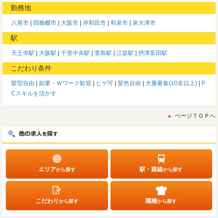
勤務地
八尾市
四條畷市
大阪市
岸和田市
和泉市
泉大津市
駅
天王寺駅
大阪駅
千里中央駅
萱島駅
江坂駅
摂津富田駅
こだわり条件
髪型自由
副業・Ｗワーク歓迎
ヒゲ可
髪色自由
大量募集(10名以上)
P
Cスキルを活かす
ページＴＯＰへ
エリア
駅・路線
から探す
から探す
こだわり
職種
から探す
から探す