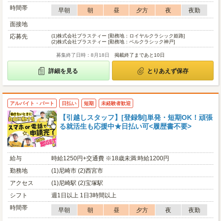
時間帯
早朝
朝
昼
夕方
夜
夜勤
面接地
応募先
(1)
株式会社プラスティー [勤務地：ロイヤルクラシック姫路]
(2)
株式会社プラスティー [勤務地：ベルクラシック神戸]
募集終了日時：8月18日
掲載終了まであと10日
詳細を見る
とりあえず保存
アルバイト・パート
日払い
短期
未経験者歓迎
【引越しスタッフ】[登録制]単発・短期OK！頑張
る就活生も応援中★日払い可<履歴書不要>
給与
時給1250円+交通費 ※18歳未満:時給1200円
勤務地
(1)尼崎市 (2)西宮市
アクセス
(1)尼崎駅 (2)宝塚駅
シフト
週1日以上 1日3時間以上
時間帯
早朝
朝
昼
夕方
夜
夜勤