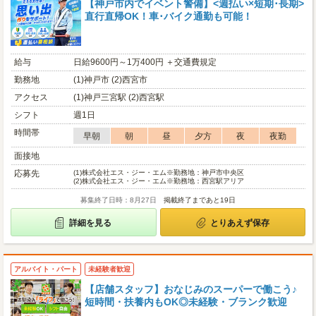
【神戸市内でイベント警備】<週払い×短期･長期>
直行直帰OK！車･バイク通勤も可能！
給与
日給9600円～1万400円 ＋交通費規定
勤務地
(1)神戸市 (2)西宮市
アクセス
(1)神戸三宮駅 (2)西宮駅
シフト
週1日
時間帯
早朝
朝
昼
夕方
夜
夜勤
面接地
応募先
(1)
株式会社エス・ジー・エム※勤務地：神戸市中央区
(2)
株式会社エス・ジー・エム※勤務地：西宮駅アリア
募集終了日時：8月27日
掲載終了まであと19日
詳細を見る
とりあえず保存
アルバイト・パート
未経験者歓迎
【店舗スタッフ】おなじみのスーパーで働こう♪
短時間・扶養内もOK◎未経験・ブランク歓迎