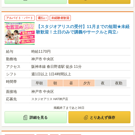
アルバイト・パート
週払い
未経験者歓迎
【スタジオアリスの受付】11月までの短期★未経
験歓迎！土日のみで講義やサークルと両立♪
給与
時給1170円
勤務地
神戸市 中央区
アクセス
阪神本線 春日野道駅 徒歩 11分
シフト
週1日以上 1日4時間以上
時間帯
早朝
朝
昼
夕方
夜
夜勤
面接地
神戸市 中央区
応募先
スタジオアリス HAT神戸店
掲載終了まであと36日
詳細を見る
とりあえず保存