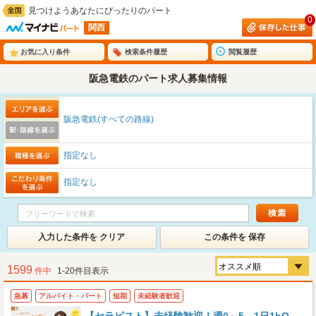
見つけようあなたにぴったりのパート
0
関西
お気に入り条件
検索条件履歴
閲覧履歴
阪急電鉄のパート求人募集情報
阪急電鉄(すべての路線)
指定なし
指定なし
入力した条件を クリア
この条件を 保存
1599
件中
1-20件目表示
急募
アルバイト・パート
短期
未経験者歓迎