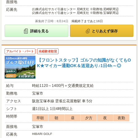
面接地
応募先
(1)
株式会社サカイ引越センター 尼崎支社 ※勤務地:尼崎駅周辺
(2)
株式会社サカイ引越センター 尼崎支社 ※勤務地:宝塚駅周辺
募集終了日時：8月24日
掲載終了まであと16日
詳細を見る
とりあえず保存
アルバイト・パート
未経験者歓迎
【フロントスタッフ】ゴルフの知識がなくてもO
K★マイカー通勤OK＆送迎あり♪1日4h～◎
給与
時給1120～1400円＋交通費規定支給
勤務地
宝塚市
アクセス
阪急宝塚本線 雲雀丘花屋敷駅 車 5分
シフト
週1日以上 1日4時間以上
時間帯
早朝
朝
昼
夕方
夜
夜勤
面接地
宝塚市
応募先
HIBARI GOLF