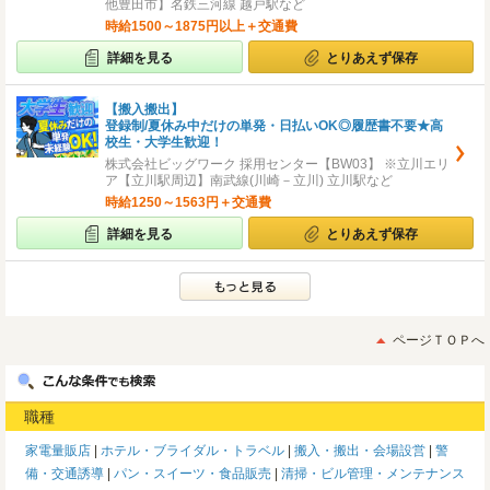
他豊田市】名鉄三河線 越戸駅など
時給1500～1875円以上＋交通費
詳細を見る
とりあえず保存
【搬入搬出】
登録制/夏休み中だけの単発・日払いOK◎履歴書不要★高
校生・大学生歓迎！
株式会社ビッグワーク 採用センター【BW03】 ※立川エリ
ア【立川駅周辺】南武線(川崎－立川) 立川駅など
時給1250～1563円＋交通費
詳細を見る
とりあえず保存
ページＴＯＰへ
職種
家電量販店
ホテル・ブライダル・トラベル
搬入・搬出・会場設営
警
備・交通誘導
パン・スイーツ・食品販売
清掃・ビル管理・メンテナンス