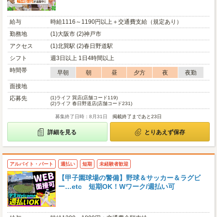
給与
時給1116～1190円以上＋交通費支給（規定あり）
勤務地
(1)大阪市 (2)神戸市
アクセス
(1)北巽駅 (2)春日野道駅
シフト
週3日以上 1日4時間以上
時間帯
早朝
朝
昼
夕方
夜
夜勤
面接地
応募先
(1)
ライフ 巽店(店舗コード119)
(2)
ライフ 春日野道店(店舗コード231)
募集終了日時：8月31日
掲載終了まであと23日
詳細を見る
とりあえず保存
アルバイト・パート
週払い
短期
未経験者歓迎
【甲子園球場の警備】野球＆サッカー＆ラグビ
ー…etc 短期OK！Wワーク/週払い可