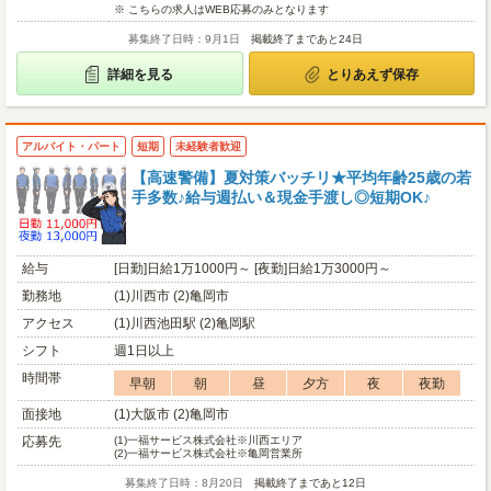
※ こちらの求人はWEB応募のみとなります
募集終了日時：9月1日
掲載終了まであと24日
詳細を見る
とりあえず保存
アルバイト・パート
短期
未経験者歓迎
【高速警備】夏対策バッチリ★平均年齢25歳の若
手多数♪給与週払い＆現金手渡し◎短期OK♪
給与
[日勤]日給1万1000円～ [夜勤]日給1万3000円～
勤務地
(1)川西市 (2)亀岡市
アクセス
(1)川西池田駅 (2)亀岡駅
シフト
週1日以上
時間帯
早朝
朝
昼
夕方
夜
夜勤
面接地
(1)大阪市 (2)亀岡市
応募先
(1)
一福サービス株式会社※川西エリア
(2)
一福サービス株式会社※亀岡営業所
募集終了日時：8月20日
掲載終了まであと12日