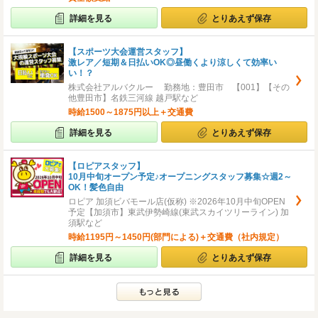
詳細を見る
とりあえず保存
【スポーツ大会運営スタッフ】
激レア／短期＆日払いOK◎昼働くより涼しくて効率い
い！？
株式会社アルバクルー 勤務地：豊田市 【001】【その
他豊田市】名鉄三河線 越戸駅など
時給1500～1875円以上＋交通費
詳細を見る
とりあえず保存
【ロピアスタッフ】
10月中旬オープン予定♪オープニングスタッフ募集☆週2～
OK！髪色自由
ロピア 加須ビバモール店(仮称) ※2026年10月中旬OPEN
予定【加須市】東武伊勢崎線(東武スカイツリーライン) 加
須駅など
時給1195円～1450円(部門による)＋交通費（社内規定）
詳細を見る
とりあえず保存