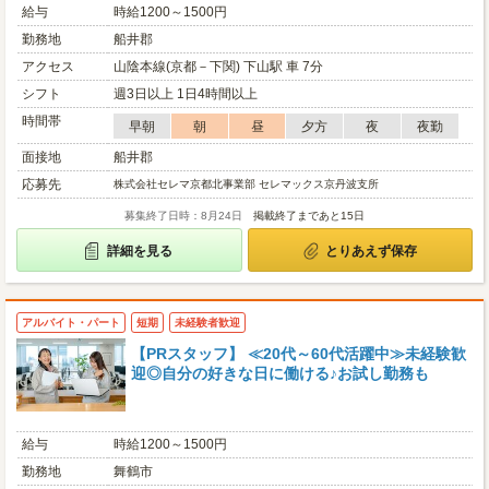
給与
時給1200～1500円
勤務地
船井郡
アクセス
山陰本線(京都－下関) 下山駅 車 7分
シフト
週3日以上 1日4時間以上
時間帯
早朝
朝
昼
夕方
夜
夜勤
面接地
船井郡
応募先
株式会社セレマ京都北事業部 セレマックス京丹波支所
募集終了日時：8月24日
掲載終了まであと15日
詳細を見る
とりあえず保存
アルバイト・パート
短期
未経験者歓迎
【PRスタッフ】 ≪20代～60代活躍中≫未経験歓
迎◎自分の好きな日に働ける♪お試し勤務も
給与
時給1200～1500円
勤務地
舞鶴市