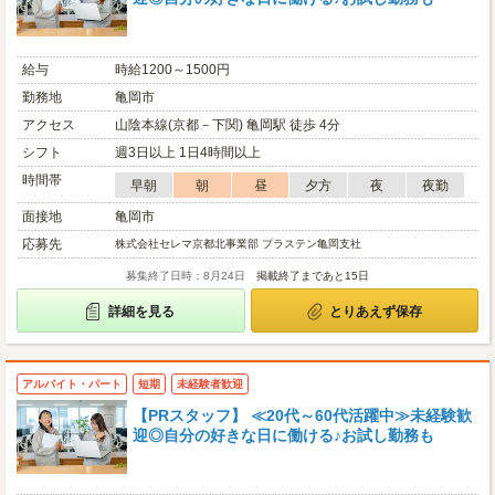
給与
時給1200～1500円
勤務地
亀岡市
アクセス
山陰本線(京都－下関) 亀岡駅 徒歩 4分
シフト
週3日以上 1日4時間以上
時間帯
早朝
朝
昼
夕方
夜
夜勤
面接地
亀岡市
応募先
株式会社セレマ京都北事業部 プラステン亀岡支社
募集終了日時：8月24日
掲載終了まであと15日
詳細を見る
とりあえず保存
アルバイト・パート
短期
未経験者歓迎
【PRスタッフ】 ≪20代～60代活躍中≫未経験歓
迎◎自分の好きな日に働ける♪お試し勤務も