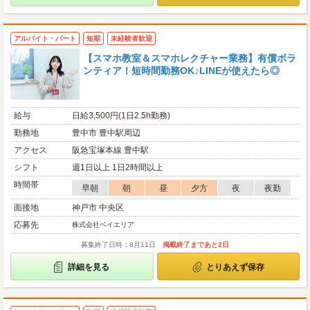
アルバイト・パート
短期
未経験者歓迎
【スマホ教室＆スマホレクチャー業務】有償ボラ
ンティア！短時間勤務OK♪LINEが使えたら◎
給与
日給3,500円(1日2.5h勤務)
勤務地
豊中市 豊中駅周辺
アクセス
阪急宝塚本線 豊中駅
シフト
週1日以上 1日2時間以上
時間帯
早朝
朝
昼
夕方
夜
夜勤
面接地
神戸市 中央区
応募先
株式会社ベイエリア
募集終了日時：8月11日
掲載終了まであと2日
詳細を見る
とりあえず保存