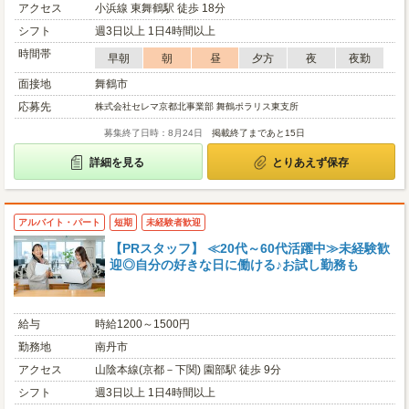
アクセス
小浜線 東舞鶴駅 徒歩 18分
シフト
週3日以上 1日4時間以上
時間帯
早朝
朝
昼
夕方
夜
夜勤
面接地
舞鶴市
応募先
株式会社セレマ京都北事業部 舞鶴ポラリス東支所
募集終了日時：8月24日
掲載終了まであと15日
詳細を見る
とりあえず保存
アルバイト・パート
短期
未経験者歓迎
【PRスタッフ】 ≪20代～60代活躍中≫未経験歓
迎◎自分の好きな日に働ける♪お試し勤務も
給与
時給1200～1500円
勤務地
南丹市
アクセス
山陰本線(京都－下関) 園部駅 徒歩 9分
シフト
週3日以上 1日4時間以上