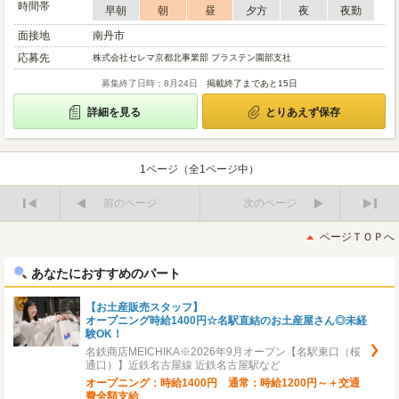
時間帯
早朝
朝
昼
夕方
夜
夜勤
面接地
南丹市
応募先
株式会社セレマ京都北事業部 プラステン園部支社
募集終了日時：8月24日
掲載終了まであと15日
詳細を見る
とりあえず保存
1ページ（全1ページ中）
前のページ
次のページ
最
最
初
後
ページＴＯＰへ
へ
へ
あなたにおすすめのパート
【お土産販売スタッフ】
オープニング時給1400円☆名駅直結のお土産屋さん◎未経
験OK！
名鉄商店MEICHIKA※2026年9月オープン【名駅東口（桜
通口）】近鉄名古屋線 近鉄名古屋駅など
オープニング：時給1400円 通常：時給1200円～＋交通
費全額支給