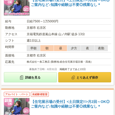
【住宅展示場の受付】<土日限定!!>月2回～OK◎
ご案内など♪知識や経験は不要◎残業なし＊
給与
日給7500～1万5000円
勤務地
京都市 右京区
アクセス
京福電気鉄道嵐山本線 山ノ内駅 徒歩 13分
シフト
週1日以上
時間帯
早朝
朝
昼
夕方
夜
夜勤
面接地
京都市 右京区
応募先
株式会社一条工務店 (勤務地:総合住宅展示場京都・四条)
募集終了日時：8月31日
掲載終了まであと22日
詳細を見る
とりあえず保存
アルバイト・パート
未経験者歓迎
【住宅展示場の受付】<土日限定!!>月2回～OK◎
ご案内など♪知識や経験は不要◎残業なし＊