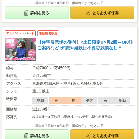
募集終了日時：8月31日
掲載終了まであと22日
詳細を見る
とりあえず保存
アルバイト・パート
未経験者歓迎
【住宅展示場の受付】<土日限定!!>月2回～OK◎
ご案内など♪知識や経験は不要◎残業なし＊
給与
日給7000～1万4500円
勤務地
近江八幡市
アクセス
東海道本線(米原－神戸) 近江八幡駅 車 5分
シフト
週1日以上
時間帯
早朝
朝
昼
夕方
夜
夜勤
面接地
近江八幡市
応募先
株式会社一条工務店 (勤務地：KTV近江八幡住宅展示場)
募集終了日時：8月31日
掲載終了まであと22日
詳細を見る
とりあえず保存