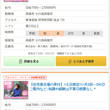
給与
日給7500～1万5000円
勤務地
高槻市 その他高槻市
アクセス
東海道線 摂津富田駅 徒歩 7分
シフト
週1日以上
時間帯
早朝
朝
昼
夕方
夜
夜勤
面接地
高槻市 その他高槻市
応募先
株式会社一条工務店 (勤務地：毎日ﾊｳｼﾞﾝｸﾞ高槻住宅展示場)
募集終了日時：8月31日
掲載終了まであと22日
詳細を見る
とりあえず保存
アルバイト・パート
未経験者歓迎
【住宅展示場の受付】<土日限定!!>月2回～OK◎
ご案内など♪知識や経験は不要◎残業なし＊
給与
日給7000～1万4500円