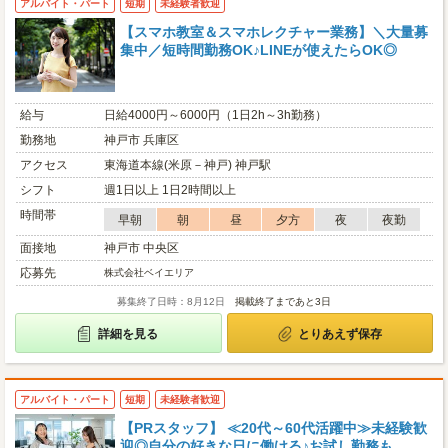
アルバイト・パート
短期
未経験者歓迎
【スマホ教室＆スマホレクチャー業務】＼大量募
集中／短時間勤務OK♪LINEが使えたらOK◎
給与
日給4000円～6000円（1日2h～3h勤務）
勤務地
神戸市 兵庫区
アクセス
東海道本線(米原－神戸) 神戸駅
シフト
週1日以上 1日2時間以上
時間帯
早朝
朝
昼
夕方
夜
夜勤
面接地
神戸市 中央区
応募先
株式会社ベイエリア
募集終了日時：8月12日
掲載終了まであと3日
詳細を見る
とりあえず保存
アルバイト・パート
短期
未経験者歓迎
【PRスタッフ】 ≪20代～60代活躍中≫未経験歓
迎◎自分の好きな日に働ける♪お試し勤務も