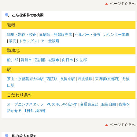
ページＴＯＰへ
職種
編集・制作・校正
薬剤師・登録販売者
ヘルパー・介護
カウンター業務
販売
ドラッグストア・量販店
勤務地
船井郡
舞鶴市
乙訓郡
城陽市
向日市
久世郡
駅
茶山・京都芸術大学駅
西院駅
長岡京駅
丹波橋駅
東野駅(京都府)
丹波
口駅
こだわり条件
オープニングスタッフ
PCスキルを活かす
交通費支給
服装自由
資格を
活かせる
1日4h以内可
ページＴＯＰへ