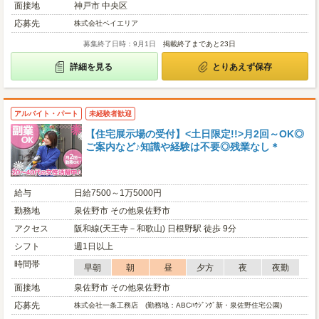
面接地
神戸市 中央区
応募先
株式会社ベイエリア
募集終了日時：9月1日
掲載終了まであと23日
詳細を見る
とりあえず保存
アルバイト・パート
未経験者歓迎
【住宅展示場の受付】<土日限定!!>月2回～OK◎
ご案内など♪知識や経験は不要◎残業なし＊
給与
日給7500～1万5000円
勤務地
泉佐野市 その他泉佐野市
アクセス
阪和線(天王寺－和歌山) 日根野駅 徒歩 9分
シフト
週1日以上
時間帯
早朝
朝
昼
夕方
夜
夜勤
面接地
泉佐野市 その他泉佐野市
応募先
株式会社一条工務店 (勤務地：ABCﾊｳｼﾞﾝｸﾞ新・泉佐野住宅公園)