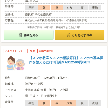
シフト
週1日以上
時間帯
早朝
朝
昼
夕方
夜
夜勤
面接地
奈良市 その他奈良市
応募先
株式会社一条工務店 (勤務地:毎日ﾊｳｼﾞﾝｸﾞ奈良住宅展示場)
募集終了日時：8月31日
掲載終了まであと22日
詳細を見る
とりあえず保存
アルバイト・パート
短期
未経験者歓迎
【スマホ教室＆スマホ相談窓口】スマホの基本操
作を教えるだけ!!日給MAX12500円GET!!
給与
日給4000円～12500円（1日2h~）
勤務地
神戸市 中央区
アクセス
東海道本線(米原－神戸) 三ノ宮駅
シフト
週1日以上 1日2時間以上
時間帯
早朝
朝
昼
夕方
夜
夜勤