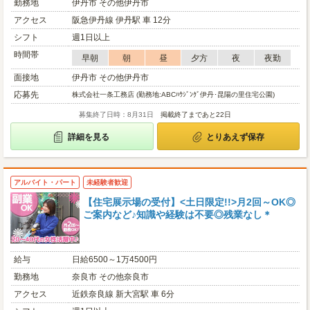
勤務地
伊丹市 その他伊丹市
アクセス
阪急伊丹線 伊丹駅 車 12分
シフト
週1日以上
時間帯
早朝
朝
昼
夕方
夜
夜勤
面接地
伊丹市 その他伊丹市
応募先
株式会社一条工務店 (勤務地:ABCﾊｳｼﾞﾝｸﾞ伊丹･昆陽の里住宅公園)
募集終了日時：8月31日
掲載終了まであと22日
詳細を見る
とりあえず保存
アルバイト・パート
未経験者歓迎
【住宅展示場の受付】<土日限定!!>月2回～OK◎
ご案内など♪知識や経験は不要◎残業なし＊
給与
日給6500～1万4500円
勤務地
奈良市 その他奈良市
アクセス
近鉄奈良線 新大宮駅 車 6分