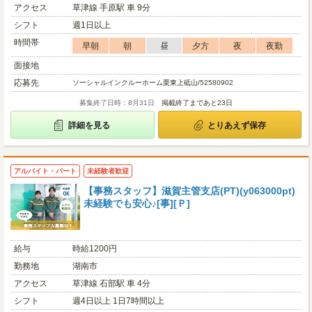
アクセス
草津線 手原駅 車 9分
シフト
週1日以上
時間帯
早朝
朝
昼
夕方
夜
夜勤
面接地
応募先
ソーシャルインクルーホーム栗東上砥山/52580902
募集終了日時：8月31日
掲載終了まであと23日
詳細を見る
とりあえず保存
アルバイト・パート
未経験者歓迎
【事務スタッフ】滋賀主管支店(PT)(y063000pt)
未経験でも安心♪[事][Ｐ]
給与
時給1200円
勤務地
湖南市
アクセス
草津線 石部駅 車 4分
シフト
週4日以上 1日7時間以上