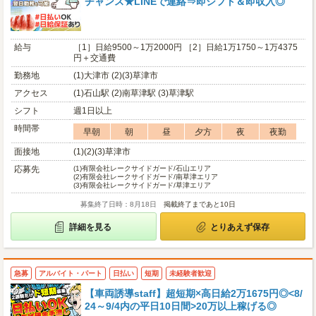
チャンス★LINEで連絡⇒即シフト＆即収入◎
給与
［1］日給9500～1万2000円 ［2］日給1万1750～1万4375
円＋交通費
勤務地
(1)大津市 (2)(3)草津市
アクセス
(1)石山駅 (2)南草津駅 (3)草津駅
シフト
週1日以上
時間帯
早朝
朝
昼
夕方
夜
夜勤
面接地
(1)(2)(3)草津市
応募先
(1)
有限会社レークサイドガード/石山エリア
(2)
有限会社レークサイドガード/南草津エリア
(3)
有限会社レークサイドガード/草津エリア
募集終了日時：8月18日
掲載終了まであと10日
詳細を見る
とりあえず保存
急募
アルバイト・パート
日払い
短期
未経験者歓迎
【車両誘導staff】超短期×高日給2万1675円◎<8/
24～9/4内の平日10日間>20万以上稼げる◎