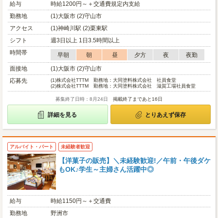
給与
時給1200円～＋交通費規定内支給
勤務地
(1)大阪市 (2)守山市
アクセス
(1)神崎川駅 (2)栗東駅
シフト
週3日以上 1日3.5時間以上
時間帯
早朝
朝
昼
夕方
夜
夜勤
面接地
(1)大阪市 (2)守山市
応募先
(1)
株式会社TTTM 勤務地：大同塗料株式会社 社員食堂
(2)
株式会社TTTM 勤務地：大同塗料株式会社 滋賀工場社員食堂
募集終了日時：8月24日
掲載終了まであと16日
詳細を見る
とりあえず保存
アルバイト・パート
未経験者歓迎
【洋菓子の販売】＼未経験歓迎!／午前・午後ダケ
もOK♪学生～主婦さん活躍中◎
給与
時給1150円～＋交通費
勤務地
野洲市