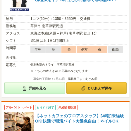
給与
1コマ(60分)：1350～3550円＋交通費
勤務地
草津市 南草津駅周辺
アクセス
東海道本線(米原－神戸) 南草津駅 徒歩 1分
シフト
週1日以上 1日1時間以上
時間帯
早朝
朝
昼
夕方
夜
夜勤
面接地
応募先
個別教室のトライ 南草津駅前校
※ こちらの求人はWEB応募のみとなります
募集終了日時：8月31日
掲載終了まであと23日
詳細を見る
とりあえず保存
アルバイト・パート
もうすぐ終了
未経験者歓迎
【ネットカフェのフロアスタッフ】[早朝]未経験
OK!快活で朝活バイト★髪色自由！ネイルOK