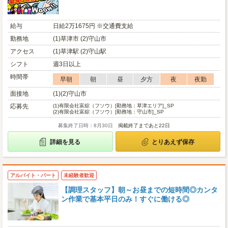
給与
日給2万1675円 ※交通費支給
勤務地
(1)草津市 (2)守山市
アクセス
(1)草津駅 (2)守山駅
シフト
週3日以上
時間帯
早朝
朝
昼
夕方
夜
夜勤
面接地
(1)(2)守山市
応募先
(1)
有限会社富綜（フソウ）[勤務地：草津エリア]_SP
(2)
有限会社富綜（フソウ）[勤務地：守山市]_SP
募集終了日時：8月30日
掲載終了まであと22日
詳細を見る
とりあえず保存
アルバイト・パート
未経験者歓迎
【調理スタッフ】朝～お昼までの短時間◎カンタ
ン作業で基本平日のみ！すぐに働ける◎