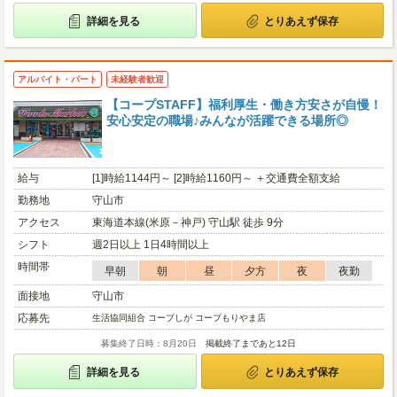
詳細を見る
とりあえず保存
アルバイト・パート
未経験者歓迎
【コープSTAFF】福利厚生・働き方安さが自慢！
安心安定の職場♪みんなが活躍できる場所◎
給与
[1]時給1144円～ [2]時給1160円～ ＋交通費全額支給
勤務地
守山市
アクセス
東海道本線(米原－神戸) 守山駅 徒歩 9分
シフト
週2日以上 1日4時間以上
時間帯
早朝
朝
昼
夕方
夜
夜勤
面接地
守山市
応募先
生活協同組合 コープしが コープもりやま店
募集終了日時：8月20日
掲載終了まであと12日
詳細を見る
とりあえず保存