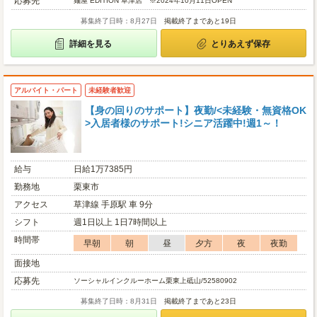
応募先
麺屋 EDITION 草津店 ※2024年10月11日OPEN
募集終了日時：8月27日
掲載終了まであと19日
詳細を見る
とりあえず保存
アルバイト・パート
未経験者歓迎
【身の回りのサポート】夜勤/<未経験・無資格OK
>入居者様のサポート!シニア活躍中!週1～！
給与
日給1万7385円
勤務地
栗東市
アクセス
草津線 手原駅 車 9分
シフト
週1日以上 1日7時間以上
時間帯
早朝
朝
昼
夕方
夜
夜勤
面接地
応募先
ソーシャルインクルーホーム栗東上砥山/52580902
募集終了日時：8月31日
掲載終了まであと23日