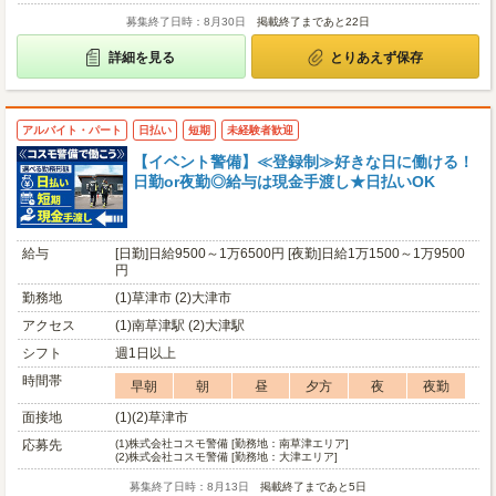
募集終了日時：8月30日
掲載終了まであと22日
詳細を見る
とりあえず保存
アルバイト・パート
日払い
短期
未経験者歓迎
【イベント警備】≪登録制≫好きな日に働ける！
日勤or夜勤◎給与は現金手渡し★日払いOK
給与
[日勤]日給9500～1万6500円 [夜勤]日給1万1500～1万9500
円
勤務地
(1)草津市 (2)大津市
アクセス
(1)南草津駅 (2)大津駅
シフト
週1日以上
時間帯
早朝
朝
昼
夕方
夜
夜勤
面接地
(1)(2)草津市
応募先
(1)
株式会社コスモ警備 [勤務地：南草津エリア]
(2)
株式会社コスモ警備 [勤務地：大津エリア]
募集終了日時：8月13日
掲載終了まであと5日