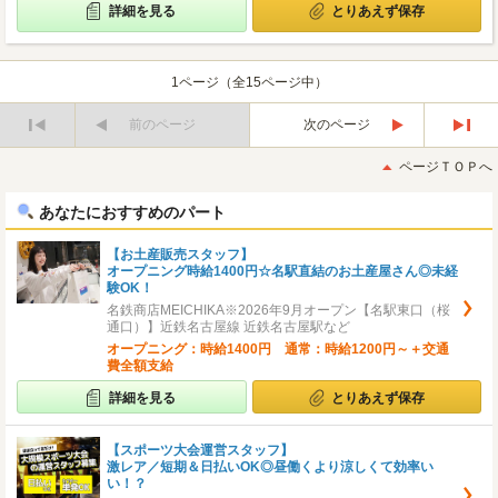
詳細を見る
とりあえず保存
1ページ（全15ページ中）
前のページ
次のページ
最
最
初
後
ページＴＯＰへ
へ
へ
あなたにおすすめのパート
【お土産販売スタッフ】
オープニング時給1400円☆名駅直結のお土産屋さん◎未経
験OK！
名鉄商店MEICHIKA※2026年9月オープン【名駅東口（桜
通口）】近鉄名古屋線 近鉄名古屋駅など
オープニング：時給1400円 通常：時給1200円～＋交通
費全額支給
詳細を見る
とりあえず保存
【スポーツ大会運営スタッフ】
激レア／短期＆日払いOK◎昼働くより涼しくて効率い
い！？