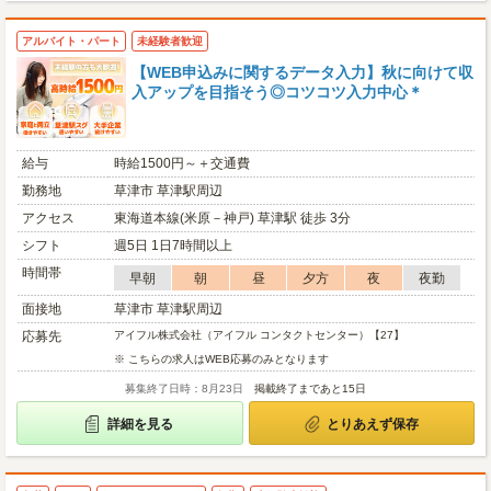
アルバイト・パート
未経験者歓迎
【WEB申込みに関するデータ入力】秋に向けて収
入アップを目指そう◎コツコツ入力中心＊
給与
時給1500円～＋交通費
勤務地
草津市 草津駅周辺
アクセス
東海道本線(米原－神戸) 草津駅 徒歩 3分
シフト
週5日 1日7時間以上
時間帯
早朝
朝
昼
夕方
夜
夜勤
面接地
草津市 草津駅周辺
応募先
アイフル株式会社（アイフル コンタクトセンター）【27】
※ こちらの求人はWEB応募のみとなります
募集終了日時：8月23日
掲載終了まであと15日
詳細を見る
とりあえず保存