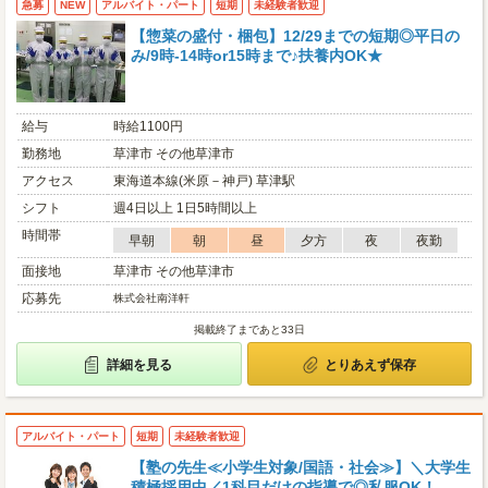
急募
NEW
アルバイト・パート
短期
未経験者歓迎
【惣菜の盛付・梱包】12/29までの短期◎平日の
み/9時-14時or15時まで♪扶養内OK★
給与
時給1100円
勤務地
草津市 その他草津市
アクセス
東海道本線(米原－神戸) 草津駅
シフト
週4日以上 1日5時間以上
時間帯
早朝
朝
昼
夕方
夜
夜勤
面接地
草津市 その他草津市
応募先
株式会社南洋軒
掲載終了まであと33日
詳細を見る
とりあえず保存
アルバイト・パート
短期
未経験者歓迎
【塾の先生≪小学生対象/国語・社会≫】＼大学生
積極採用中／1科目だけの指導で◎私服OK！