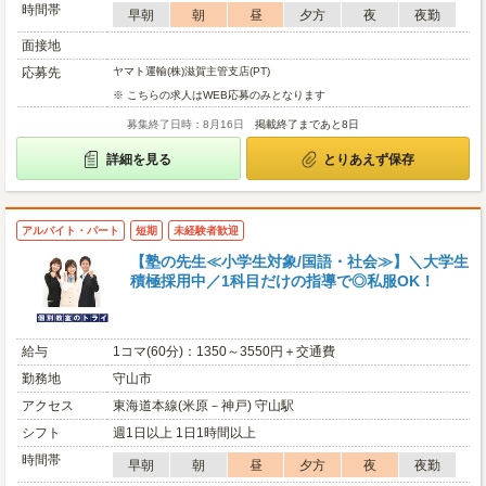
時間帯
早朝
朝
昼
夕方
夜
夜勤
面接地
応募先
ヤマト運輸(株)滋賀主管支店(PT)
※ こちらの求人はWEB応募のみとなります
募集終了日時：8月16日
掲載終了まであと8日
詳細を見る
とりあえず保存
アルバイト・パート
短期
未経験者歓迎
【塾の先生≪小学生対象/国語・社会≫】＼大学生
積極採用中／1科目だけの指導で◎私服OK！
給与
1コマ(60分)：1350～3550円＋交通費
勤務地
守山市
アクセス
東海道本線(米原－神戸) 守山駅
シフト
週1日以上 1日1時間以上
時間帯
早朝
朝
昼
夕方
夜
夜勤