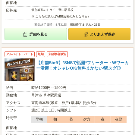
面接地
応募先
個別教室のトライ 守山駅前校
※ こちらの求人はWEB応募のみとなります
募集終了日時：8月31日
掲載終了まであと23日
詳細を見る
とりあえず保存
アルバイト・パート
短期
未経験者歓迎
【店舗Staff】*SNSで話題*フリーター・Wワーカ
ー活躍！オシャレOK/無料まかない/駅スグ◎
給与
時給1200円～1500円
勤務地
草津市 草津駅周辺
アクセス
東海道本線(米原－神戸) 草津駅 徒歩 3分
シフト
週2日以上 1日3時間以上
時間帯
早朝
朝
昼
夕方
夜
夜勤
面接地