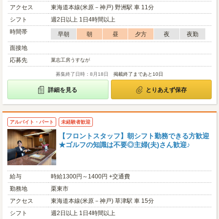
アクセス
東海道本線(米原－神戸) 野洲駅 車 11分
シフト
週2日以上 1日4時間以上
時間帯
早朝
朝
昼
夕方
夜
夜勤
面接地
応募先
菓志工房うすなが
募集終了日時：8月18日
掲載終了まであと10日
詳細を見る
とりあえず保存
アルバイト・パート
未経験者歓迎
【フロントスタッフ】朝シフト勤務できる方歓迎
★ゴルフの知識は不要◎主婦(夫)さん歓迎♪
給与
時給1300円～1400円 +交通費
勤務地
栗東市
アクセス
東海道本線(米原－神戸) 草津駅 車 15分
シフト
週2日以上 1日4時間以上