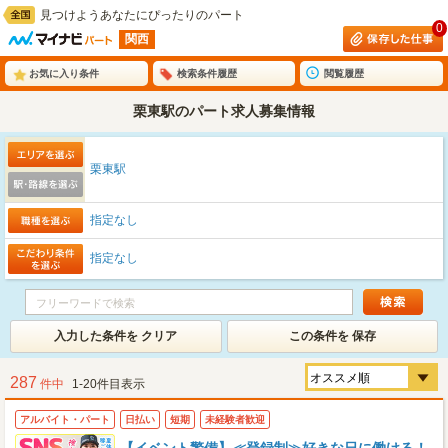
見つけようあなたにぴったりのパート
0
関西
お気に入り条件
検索条件履歴
閲覧履歴
栗東駅のパート求人募集情報
栗東駅
指定なし
指定なし
入力した条件を クリア
この条件を 保存
287
件中
1-20件目表示
アルバイト・パート
日払い
短期
未経験者歓迎