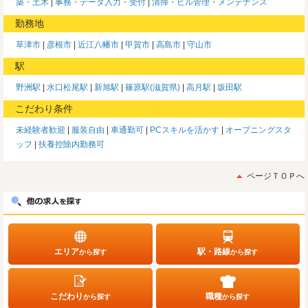
築・土木
事務・データ入力・受付
清掃・ビル管理・メンテナンス
勤務地
草津市
彦根市
近江八幡市
甲賀市
高島市
守山市
駅
野洲駅
水口松尾駅
新旭駅
篠原駅(滋賀県)
高月駅
坂田駅
こだわり条件
未経験者歓迎
服装自由
車通勤可
PCスキルを活かす
オープニングスタ
ッフ
扶養控除内勤務可
ページＴＯＰへ
エリア
駅・路線
から探す
から探す
こだわり
職種
から探す
から探す