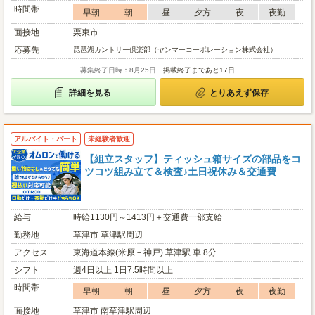
時間帯
早朝
朝
昼
夕方
夜
夜勤
面接地
栗東市
応募先
琵琶湖カントリー倶楽部（ヤンマーコーポレーション株式会社）
募集終了日時：8月25日
掲載終了まであと17日
詳細を見る
とりあえず保存
アルバイト・パート
未経験者歓迎
【組立スタッフ】ティッシュ箱サイズの部品をコ
ツコツ組み立て＆検査♪土日祝休み＆交通費
給与
時給1130円～1413円＋交通費一部支給
勤務地
草津市 草津駅周辺
アクセス
東海道本線(米原－神戸) 草津駅 車 8分
シフト
週4日以上 1日7.5時間以上
時間帯
早朝
朝
昼
夕方
夜
夜勤
面接地
草津市 南草津駅周辺