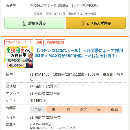
応募先
株式会社プロシード（勤務地：オムロン草津事業所）
募集終了日時：8月13日
掲載終了まであと5日
詳細を見る
とりあえず保存
アルバイト・パート
短期
未経験者歓迎
【パチンコ123のホール】＜時間帯によって採用
率UP＞MAX時給1900円以上☆おしゃれ自由♪
給与
(1)時給1400～1938円(2)時給1250～1563円 ※深夜手当含
む
勤務地
(1)湖南市 (2)野洲市
アクセス
(1)甲西駅 (2)野洲駅
シフト
週1日以上
時間帯
早朝
朝
昼
夕方
夜
夜勤
面接地
(1)湖南市 (2)野洲市
応募先
(1)
123+N湖南店
(2)
YOOUNG DE BLANC三上店