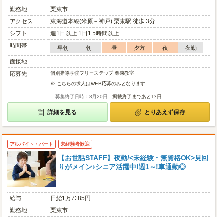
勤務地
栗東市
アクセス
東海道本線(米原－神戸) 栗東駅 徒歩 3分
シフト
週1日以上 1日1.5時間以上
時間帯
早朝
朝
昼
夕方
夜
夜勤
面接地
応募先
個別指導学院フリーステップ 栗東教室
※ こちらの求人はWEB応募のみとなります
募集終了日時：8月20日
掲載終了まであと12日
詳細を見る
とりあえず保存
アルバイト・パート
未経験者歓迎
【お世話STAFF】夜勤/<未経験・無資格OK>見回
りがメイン♪シニア活躍中!週1～!車通勤◎
給与
日給1万7385円
勤務地
栗東市