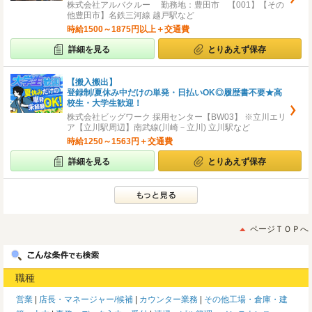
株式会社アルバクルー 勤務地：豊田市 【001】【その
他豊田市】名鉄三河線 越戸駅など
時給1500～1875円以上＋交通費
詳細を見る
とりあえず保存
【搬入搬出】
登録制/夏休み中だけの単発・日払いOK◎履歴書不要★高
校生・大学生歓迎！
株式会社ビッグワーク 採用センター【BW03】 ※立川エリ
ア【立川駅周辺】南武線(川崎－立川) 立川駅など
時給1250～1563円＋交通費
詳細を見る
とりあえず保存
ページＴＯＰへ
職種
営業
店長・マネージャー/候補
カウンター業務
その他工場・倉庫・建