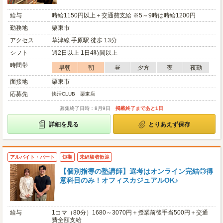
給与
時給1150円以上＋交通費支給 ※5～9時は時給1200円
勤務地
栗東市
アクセス
草津線 手原駅 徒歩 13分
シフト
週2日以上 1日4時間以上
時間帯
早朝
朝
昼
夕方
夜
夜勤
面接地
栗東市
応募先
快活CLUB 栗東店
募集終了日時：8月9日
掲載終了まであと1日
詳細を見る
とりあえず保存
アルバイト・パート
短期
未経験者歓迎
【個別指導の塾講師】選考はオンライン完結◎得
意科目のみ！オフィスカジュアルOK♪
給与
1コマ（80分）1680～3070円＋授業前後手当500円＋交通
費全額支給