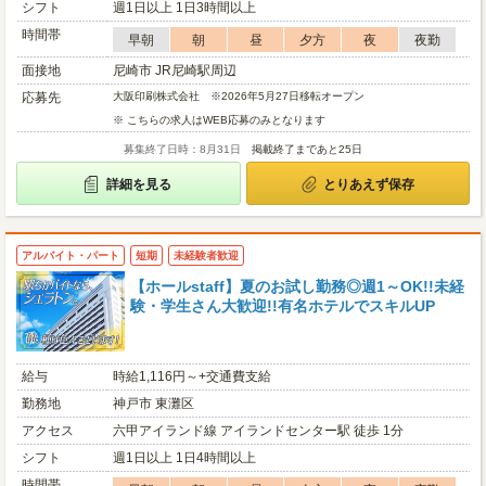
シフト
週1日以上 1日3時間以上
時間帯
早朝
朝
昼
夕方
夜
夜勤
面接地
尼崎市 JR尼崎駅周辺
応募先
大阪印刷株式会社 ※2026年5月27日移転オープン
※ こちらの求人はWEB応募のみとなります
募集終了日時：8月31日
掲載終了まであと25日
詳細を見る
とりあえず保存
アルバイト・パート
短期
未経験者歓迎
【ホールstaff】夏のお試し勤務◎週1～OK!!未経
験・学生さん大歓迎!!有名ホテルでスキルUP
給与
時給1,116円～+交通費支給
勤務地
神戸市 東灘区
アクセス
六甲アイランド線 アイランドセンター駅 徒歩 1分
シフト
週1日以上 1日4時間以上
時間帯