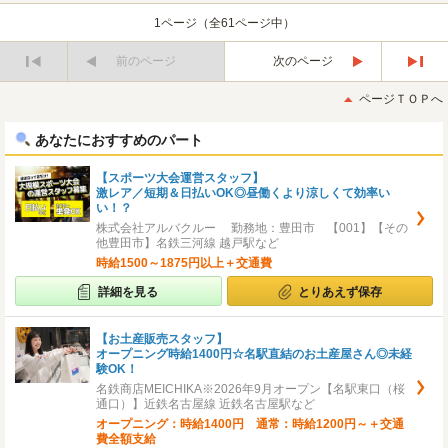
1ページ（全61ページ中）
前のページ
次のページ
最
最
初
後
ページＴＯＰへ
へ
へ
あなたにおすすめのパート
【スポーツ大会運営スタッフ】
激レア／短期＆日払いOK◎昼働くより涼しくて効率い
い！？
株式会社アルバクルー 勤務地：豊田市 【001】【その
他豊田市】名鉄三河線 越戸駅など
時給1500～1875円以上＋交通費
詳細を見る
とりあえず保存
【お土産販売スタッフ】
オープニング時給1400円☆名駅直結のお土産屋さん◎未経
験OK！
名鉄商店MEICHIKA※2026年9月オープン【名駅東口（桜
通口）】近鉄名古屋線 近鉄名古屋駅など
オープニング：時給1400円 通常：時給1200円～＋交通
費全額支給