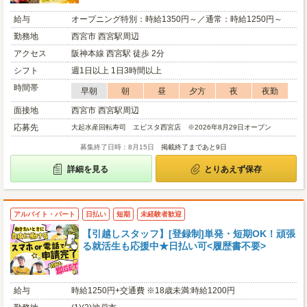
給与
オープニング特別：時給1350円～／通常：時給1250円～
勤務地
西宮市 西宮駅周辺
アクセス
阪神本線 西宮駅 徒歩 2分
シフト
週1日以上 1日3時間以上
時間帯
早朝
朝
昼
夕方
夜
夜勤
面接地
西宮市 西宮駅周辺
応募先
大起水産回転寿司 エビスタ西宮店 ※2026年8月29日オープン
募集終了日時：8月15日
掲載終了まであと9日
詳細を見る
とりあえず保存
アルバイト・パート
日払い
短期
未経験者歓迎
【引越しスタッフ】[登録制]単発・短期OK！頑張
る就活生も応援中★日払い可<履歴書不要>
給与
時給1250円+交通費 ※18歳未満:時給1200円