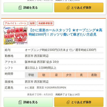
詳細を見る
とりあえず保存
アルバイト・パート
短期
未経験者歓迎
【かに道楽ホールスタッフ】★オープニング★高
時給1500円！ガッツリ働いて稼ぎたい方必見
給与
オープニング時給1500円(3月末まで)／通常時給1300円
勤務地
西宮市 西宮駅周辺
アクセス
阪神本線 西宮駅 徒歩 16分
シフト
週1日以上 1日8時間以上
時間帯
早朝
朝
昼
夕方
夜
夜勤
面接地
西宮市 西宮駅周辺
応募先
かに道楽 西宮店 ※2026年9月OPEN
募集終了日時：8月20日
掲載終了まであと14日
詳細を見る
とりあえず保存