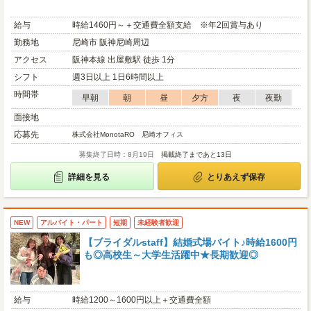
給与
時給1460円～＋交通費全額支給 ※年2回賞与あり
勤務地
尼崎市 阪神尼崎周辺
アクセス
阪神本線 出屋敷駅 徒歩 1分
シフト
週3日以上 1日6時間以上
時間帯
早朝
朝
昼
夕方
夜
夜勤
面接地
応募先
株式会社MonotaRO 尼崎オフィス
募集終了日時：8月19日
掲載終了まであと13日
詳細を見る
とりあえず保存
NEW
アルバイト・パート
短期
未経験者歓迎
【ブライダルstaff】結婚式場バイト♪時給1600円
も◎高校生～大学生活躍中★長期歓迎◎
給与
時給1200～1600円以上＋交通費全額