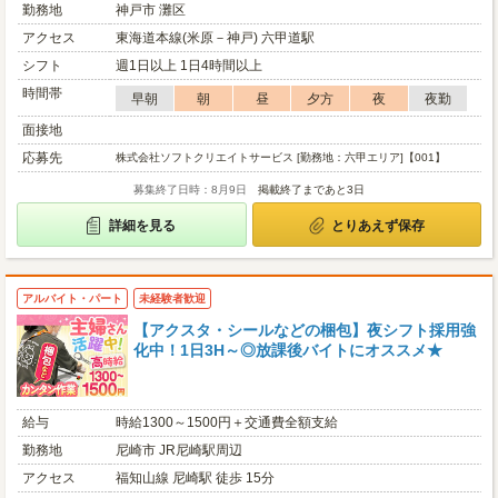
勤務地
神戸市 灘区
アクセス
東海道本線(米原－神戸) 六甲道駅
シフト
週1日以上 1日4時間以上
時間帯
早朝
朝
昼
夕方
夜
夜勤
面接地
応募先
株式会社ソフトクリエイトサービス [勤務地：六甲エリア]【001】
募集終了日時：8月9日
掲載終了まであと3日
詳細を見る
とりあえず保存
アルバイト・パート
未経験者歓迎
【アクスタ・シールなどの梱包】夜シフト採用強
化中！1日3H～◎放課後バイトにオススメ★
給与
時給1300～1500円＋交通費全額支給
勤務地
尼崎市 JR尼崎駅周辺
アクセス
福知山線 尼崎駅 徒歩 15分