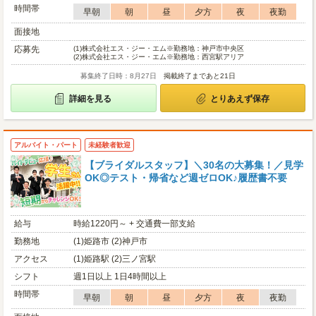
時間帯
早朝
朝
昼
夕方
夜
夜勤
面接地
応募先
(1)
株式会社エス・ジー・エム※勤務地：神戸市中央区
(2)
株式会社エス・ジー・エム※勤務地：西宮駅アリア
募集終了日時：8月27日
掲載終了まであと21日
詳細を見る
とりあえず保存
アルバイト・パート
未経験者歓迎
【ブライダルスタッフ】＼30名の大募集！／見学
OK◎テスト・帰省など週ゼロOK♪履歴書不要
給与
時給1220円～ + 交通費一部支給
勤務地
(1)姫路市 (2)神戸市
アクセス
(1)姫路駅 (2)三ノ宮駅
シフト
週1日以上 1日4時間以上
時間帯
早朝
朝
昼
夕方
夜
夜勤