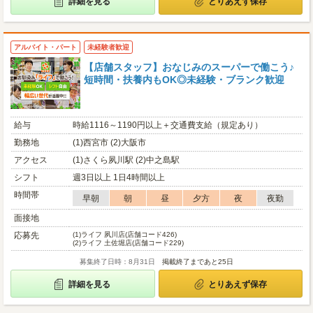
詳細を見る
とりあえず保存
アルバイト・パート
未経験者歓迎
【店舗スタッフ】おなじみのスーパーで働こう♪
短時間・扶養内もOK◎未経験・ブランク歓迎
給与
時給1116～1190円以上＋交通費支給（規定あり）
勤務地
(1)西宮市 (2)大阪市
アクセス
(1)さくら夙川駅 (2)中之島駅
シフト
週3日以上 1日4時間以上
時間帯
早朝
朝
昼
夕方
夜
夜勤
面接地
応募先
(1)
ライフ 夙川店(店舗コード426)
(2)
ライフ 土佐堀店(店舗コード229)
募集終了日時：8月31日
掲載終了まであと25日
詳細を見る
とりあえず保存