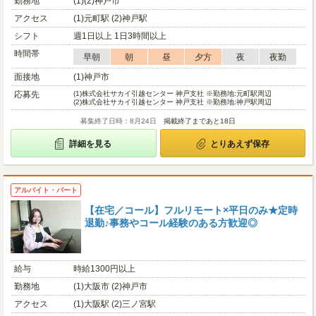
勤務地
(1)(2)神戸市
アクセス
(1)元町駅 (2)神戸駅
シフト
週1日以上 1日3時間以上
時間帯
早朝
朝
昼
夕方
夜
夜勤
面接地
(1)神戸市
応募先
(1)
株式会社サカイ引越センター 神戸支社 ※勤務地:元町駅周辺
(2)
株式会社サカイ引越センター 神戸支社 ※勤務地:神戸駅周辺
募集終了日時：8月24日
掲載終了まであと18日
詳細を見る
とりあえず保存
アルバイト・パート
【在宅／コール】フルリモート×平日のみ★定時
退勤♪事務やコール経験のある方歓迎◎
給与
時給1300円以上
勤務地
(1)大阪市 (2)神戸市
アクセス
(1)大阪駅 (2)三ノ宮駅