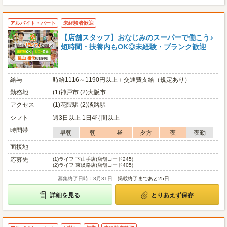
アルバイト・パート
未経験者歓迎
【店舗スタッフ】おなじみのスーパーで働こう♪
短時間・扶養内もOK◎未経験・ブランク歓迎
給与
時給1116～1190円以上＋交通費支給（規定あり）
勤務地
(1)神戸市 (2)大阪市
アクセス
(1)花隈駅 (2)淡路駅
シフト
週3日以上 1日4時間以上
時間帯
早朝
朝
昼
夕方
夜
夜勤
面接地
応募先
(1)
ライフ 下山手店(店舗コード245)
(2)
ライフ 東淡路店(店舗コード405)
募集終了日時：8月31日
掲載終了まであと25日
詳細を見る
とりあえず保存