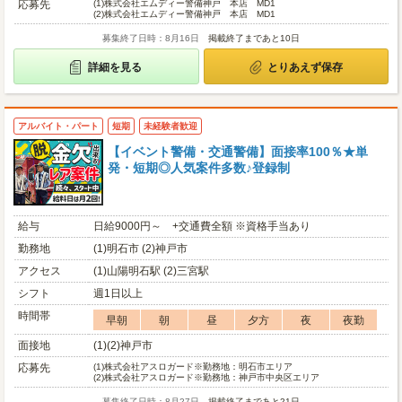
応募先
(1)
株式会社エムディー警備神戸 本店 MD1
(2)
株式会社エムディー警備神戸 本店 MD1
募集終了日時：8月16日
掲載終了まであと10日
詳細を見る
とりあえず保存
アルバイト・パート
短期
未経験者歓迎
【イベント警備・交通警備】面接率100％★単
発・短期◎人気案件多数♪登録制
給与
日給9000円～ +交通費全額 ※資格手当あり
勤務地
(1)明石市 (2)神戸市
アクセス
(1)山陽明石駅 (2)三宮駅
シフト
週1日以上
時間帯
早朝
朝
昼
夕方
夜
夜勤
面接地
(1)(2)神戸市
応募先
(1)
株式会社アスロガード※勤務地：明石市エリア
(2)
株式会社アスロガード※勤務地：神戸市中央区エリア
募集終了日時：8月27日
掲載終了まであと21日