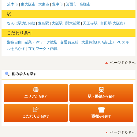
茨木市
東大阪市
大東市
豊中市
箕面市
高槻市
駅
なんば駅(地下鉄)
萱島駅
大阪駅
関大前駅
天王寺駅
富田駅(大阪府)
こだわり条件
髪色自由
副業・Ｗワーク歓迎
交通費支給
大量募集(10名以上)
PCスキ
ルを活かす
在宅ワーク・内職
ページＴＯＰへ
エリア
駅・路線
から探す
から探す
こだわり
職種
から探す
から探す
ページＴＯＰへ