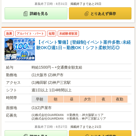
募集終了日時：8月31日
掲載終了まであと25日
詳細を見る
とりあえず保存
急募
アルバイト・パート
短期
未経験者歓迎
【イベント警備】[登録制]イベント案件多数♪未経
験OK◎週1日～勤務OK！シフト柔軟対応◎
給与
時給1500円～+交通費全額支給
勤務地
(1)大阪市 (2)神戸市
アクセス
(1)梅田駅 (2)神戸三宮駅
シフト
週1日以上 1日4時間以上
時間帯
早朝
朝
昼
夕方
夜
夜勤
面接地
(1)(2)芦屋市
応募先
(1)
株式会社GUARDIAN ※勤務先：JR大阪駅エリア
(2)
株式会社GUARDIAN ※勤務先：神戸三宮駅エリア
募集終了日時：8月27日
掲載終了まであと21日