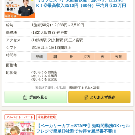
【セラピスト】未経験歓迎！週0～5、1日1hO
K！◎最高収入3510円（60分）平均月収33万円
給与
1施術(60分)：2,088円～3,510円
勤務地
(1)(2)大阪市 (3)神戸市
アクセス
(1)鶴橋駅 (2)京橋駅 (3)三ノ宮駅
シフト
週1日以上 1日1時間以上
時間帯
早朝
朝
昼
夕方
夜
夜勤
面接地
応募先
(1)
りらくる 鶴橋店
(2)
りらくる 京橋店
(3)
りらくる 三宮店
募集終了日時：9月1日
掲載終了まであと26日
詳細を見る
とりあえず保存
アルバイト・パート
未経験者歓迎
【ベーカリーカフェSTAFF】短時間勤務OK♪セル
フレジで簡単◎社割でお得★履歴書不要!!!