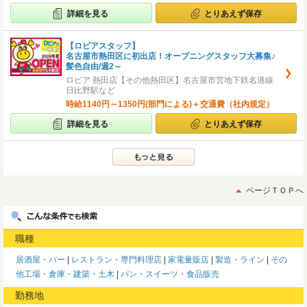
詳細を見る
とりあえず保存
【ロピアスタッフ】
名古屋市熱田区に初出店！オープニングスタッフ大募集♪
髪色自由/週2～
ロピア 熱田店【その他熱田区】名古屋市営地下鉄名港線
日比野駅など
時給1140円～1350円(部門による)＋交通費（社内規定）
詳細を見る
とりあえず保存
ページＴＯＰへ
職種
居酒屋・バー
レストラン・専門料理店
家電量販店
製造・ライン
その
他工場・倉庫・建築・土木
パン・スイーツ・食品販売
勤務地