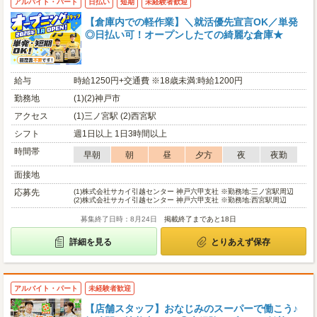
アルバイト・パート
日払い
短期
未経験者歓迎
【倉庫内での軽作業】＼就活優先宣言OK／単発
◎日払い可！オープンしたての綺麗な倉庫★
給与
時給1250円+交通費 ※18歳未満:時給1200円
勤務地
(1)(2)神戸市
アクセス
(1)三ノ宮駅 (2)西宮駅
シフト
週1日以上 1日3時間以上
時間帯
早朝
朝
昼
夕方
夜
夜勤
面接地
応募先
(1)
株式会社サカイ引越センター 神戸六甲支社 ※勤務地:三ノ宮駅周辺
(2)
株式会社サカイ引越センター 神戸六甲支社 ※勤務地:西宮駅周辺
募集終了日時：8月24日
掲載終了まであと18日
詳細を見る
とりあえず保存
アルバイト・パート
未経験者歓迎
【店舗スタッフ】おなじみのスーパーで働こう♪