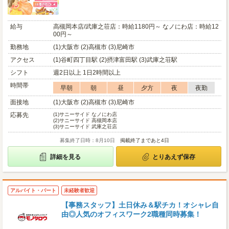
給与
高槻岡本店/武庫之荘店：時給1180円～ なノにわ店：時給12
00円～
勤務地
(1)大阪市 (2)高槻市 (3)尼崎市
アクセス
(1)谷町四丁目駅 (2)摂津富田駅 (3)武庫之荘駅
シフト
週2日以上 1日2時間以上
時間帯
早朝
朝
昼
夕方
夜
夜勤
面接地
(1)大阪市 (2)高槻市 (3)尼崎市
応募先
(1)
サニーサイド なノにわ店
(2)
サニーサイド 高槻岡本店
(3)
サニーサイド 武庫之荘店
募集終了日時：8月10日
掲載終了まであと4日
詳細を見る
とりあえず保存
アルバイト・パート
未経験者歓迎
【事務スタッフ】土日休み＆駅チカ！オシャレ自
由◎人気のオフィスワーク2職種同時募集！