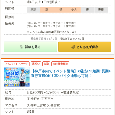
シフト
週4日以上 1日6時間以上
時間帯
早朝
朝
昼
夕方
夜
夜勤
面接地
応募先
(1)
レバレジーズオフィスサポート株式会社
(2)
レバレジーズオフィスサポート株式会社
※ こちらの求人はWEB応募のみとなります
募集終了日時：8月9日
掲載終了まであと3日
詳細を見る
とりあえず保存
アルバイト・パート
週払い
短期
未経験者歓迎
【神戸市内でイベント警備】<週払い×短期･長期>
直行直帰OK！車･バイク通勤も可能！
給与
日給9600円～1万400円 ＋交通費規定
勤務地
(1)神戸市 (2)西宮市
アクセス
(1)神戸三宮駅 (2)西宮駅
シフト
週1日