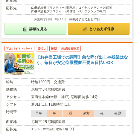
面接地
応募先
(1)
株式会社プラスティー [勤務地：ロイヤルクラシック姫路]
(2)
株式会社プラスティー [勤務地：ベルクラシック神戸]
募集終了日時：8月18日
掲載終了まであと12日
詳細を見る
とりあえず保存
アルバイト・パート
日払い
短期
未経験者歓迎
【お弁当工場での調理】急な呼び出しや残業はな
く、毎日が安定◎履歴書不要＆日払いOK
給与
時給1200円＋交通費
勤務地
尼崎市 JR尼崎駅周辺
アクセス
東海道本線(米原－神戸) 尼崎駅 徒歩 14分
シフト
週3日以上 1日8時間以上
時間帯
早朝
朝
昼
夕方
夜
夜勤
面接地
尼崎市 JR尼崎駅周辺
応募先
ナッシュ株式会社 尼崎工場【1】