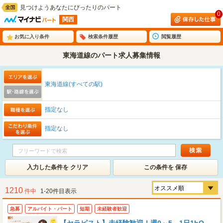
見つけようあなたにぴったりのパート
0
関西
お気に入り条件
検索条件履歴
閲覧履歴
東海道線のパート求人募集情報
東海道線(すべての駅)
指定なし
指定なし
入力した条件を クリア
この条件を 保存
1210
件中
1-20件目表示
急募
アルバイト・パート
短期
未経験者歓迎