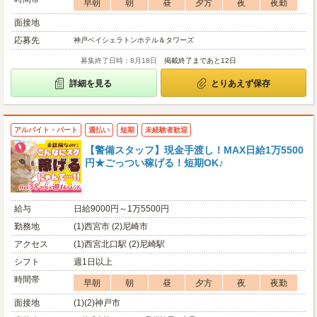
早朝
朝
昼
夕方
夜
夜勤
面接地
応募先
神戸ベイシェラトンホテル＆タワーズ
募集終了日時：8月18日
掲載終了まであと12日
詳細を見る
とりあえず保存
アルバイト・パート
週払い
短期
未経験者歓迎
【警備スタッフ】現金手渡し！MAX日給1万5500
円★ごっつい稼げる！短期OK♪
給与
日給9000円～1万5500円
勤務地
(1)西宮市 (2)尼崎市
アクセス
(1)西宮北口駅 (2)尼崎駅
シフト
週1日以上
時間帯
早朝
朝
昼
夕方
夜
夜勤
面接地
(1)(2)神戸市