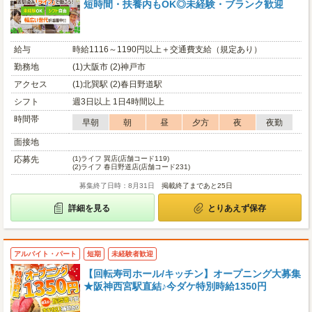
短時間・扶養内もOK◎未経験・ブランク歓迎
給与
時給1116～1190円以上＋交通費支給（規定あり）
勤務地
(1)大阪市 (2)神戸市
アクセス
(1)北巽駅 (2)春日野道駅
シフト
週3日以上 1日4時間以上
時間帯
早朝
朝
昼
夕方
夜
夜勤
面接地
応募先
(1)
ライフ 巽店(店舗コード119)
(2)
ライフ 春日野道店(店舗コード231)
募集終了日時：8月31日
掲載終了まであと25日
詳細を見る
とりあえず保存
アルバイト・パート
短期
未経験者歓迎
【回転寿司ホール/キッチン】オープニング大募集
★阪神西宮駅直結♪今ダケ特別時給1350円