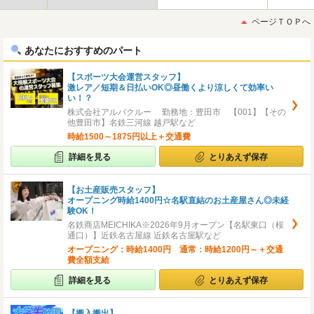
最
最
初
後
ページＴＯＰへ
へ
へ
あなたにおすすめのパート
【スポーツ大会運営スタッフ】
激レア／短期＆日払いOK◎昼働くより涼しくて効率い
い！？
株式会社アルバクルー 勤務地：豊田市 【001】【その
他豊田市】名鉄三河線 越戸駅など
時給1500～1875円以上＋交通費
詳細を見る
とりあえず保存
【お土産販売スタッフ】
オープニング時給1400円☆名駅直結のお土産屋さん◎未経
験OK！
名鉄商店MEICHIKA※2026年9月オープン【名駅東口（桜
通口）】近鉄名古屋線 近鉄名古屋駅など
オープニング：時給1400円 通常：時給1200円～＋交通
費全額支給
詳細を見る
とりあえず保存
【搬入搬出】