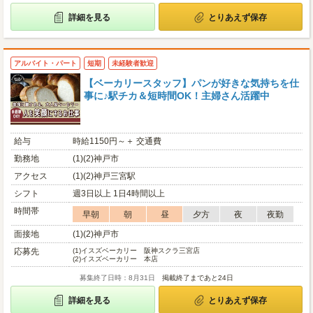
詳細を見る
とりあえず保存
アルバイト・パート
短期
未経験者歓迎
【ベーカリースタッフ】パンが好きな気持ちを仕
事に♪駅チカ＆短時間OK！主婦さん活躍中
給与
時給1150円～＋ 交通費
勤務地
(1)(2)神戸市
アクセス
(1)(2)神戸三宮駅
シフト
週3日以上 1日4時間以上
時間帯
早朝
朝
昼
夕方
夜
夜勤
面接地
(1)(2)神戸市
応募先
(1)
イスズベーカリー 阪神スクラ三宮店
(2)
イスズベーカリー 本店
募集終了日時：8月31日
掲載終了まであと24日
詳細を見る
とりあえず保存