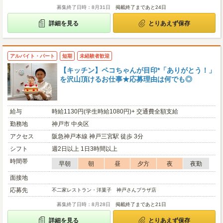
募集終了日時：8月31日
掲載終了まであと24日
詳細を見る
とりあえず保存
アルバイト・パート
短期
未経験者歓迎
【キッチン】ペコちゃんが目印*「ありがとう！」
を沢山頂けるお仕事★応募理由は何でも◎
給与
時給1130円(学生時給1080円)+ 交通費全額支給
勤務地
神戸市 中央区
アクセス
阪急神戸本線 神戸三宮駅 徒歩 3分
シフト
週2日以上 1日3時間以上
時間帯
早朝
朝
昼
夕方
夜
夜勤
面接地
応募先
不二家レストラン・洋菓子 神戸さんプラザ店
募集終了日時：8月28日
掲載終了まであと21日
詳細を見る
とりあえず保存