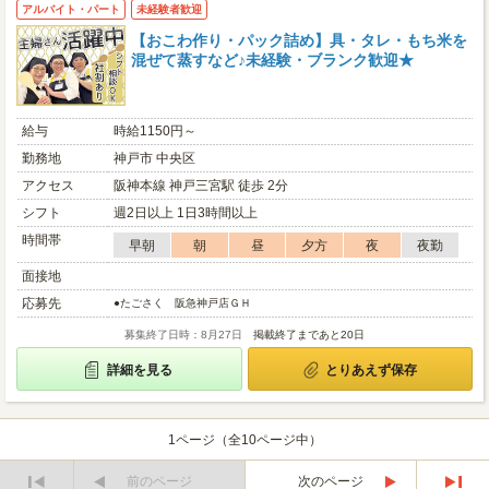
アルバイト・パート
未経験者歓迎
【おこわ作り・パック詰め】具・タレ・もち米を
混ぜて蒸すなど♪未経験・ブランク歓迎★
給与
時給1150円～
勤務地
神戸市 中央区
アクセス
阪神本線 神戸三宮駅 徒歩 2分
シフト
週2日以上 1日3時間以上
時間帯
早朝
朝
昼
夕方
夜
夜勤
面接地
応募先
●たごさく 阪急神戸店ＧＨ
募集終了日時：8月27日
掲載終了まであと20日
詳細を見る
とりあえず保存
1ページ（全10ページ中）
前のページ
次のページ