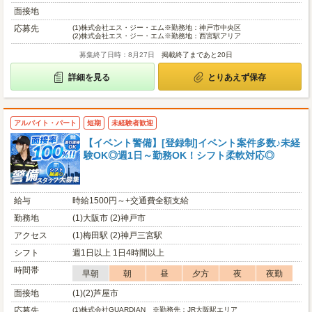
面接地
応募先
(1)
株式会社エス・ジー・エム※勤務地：神戸市中央区
(2)
株式会社エス・ジー・エム※勤務地：西宮駅アリア
募集終了日時：8月27日
掲載終了まであと20日
詳細を見る
とりあえず保存
アルバイト・パート
短期
未経験者歓迎
【イベント警備】[登録制]イベント案件多数♪未経
験OK◎週1日～勤務OK！シフト柔軟対応◎
給与
時給1500円～+交通費全額支給
勤務地
(1)大阪市 (2)神戸市
アクセス
(1)梅田駅 (2)神戸三宮駅
シフト
週1日以上 1日4時間以上
時間帯
早朝
朝
昼
夕方
夜
夜勤
面接地
(1)(2)芦屋市
応募先
(1)
株式会社GUARDIAN ※勤務先：JR大阪駅エリア