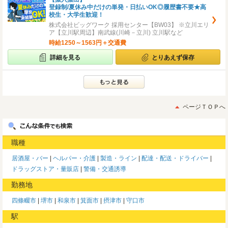
登録制/夏休み中だけの単発・日払いOK◎履歴書不要★高
校生・大学生歓迎！
株式会社ビッグワーク 採用センター【BW03】 ※立川エリ
ア【立川駅周辺】南武線(川崎－立川) 立川駅など
時給1250～1563円＋交通費
詳細を見る
とりあえず保存
ページＴＯＰへ
職種
居酒屋・バー
ヘルパー・介護
製造・ライン
配達・配送・ドライバー
ドラッグストア・量販店
警備・交通誘導
勤務地
四條畷市
堺市
和泉市
箕面市
摂津市
守口市
駅