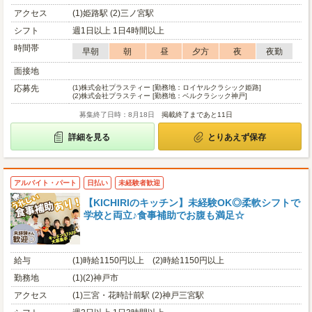
アクセス
(1)姫路駅 (2)三ノ宮駅
シフト
週1日以上 1日4時間以上
時間帯
早朝
朝
昼
夕方
夜
夜勤
面接地
応募先
(1)
株式会社プラスティー [勤務地：ロイヤルクラシック姫路]
(2)
株式会社プラスティー [勤務地：ベルクラシック神戸]
募集終了日時：8月18日
掲載終了まであと11日
詳細を見る
とりあえず保存
アルバイト・パート
日払い
未経験者歓迎
【KICHIRIのキッチン】未経験OK◎柔軟シフトで
学校と両立♪食事補助でお腹も満足☆
給与
(1)時給1150円以上 (2)時給1150円以上
勤務地
(1)(2)神戸市
アクセス
(1)三宮・花時計前駅 (2)神戸三宮駅