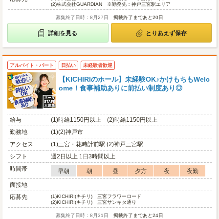
(2)
株式会社GUARDIAN ※勤務先：神戸三宮駅エリア
募集終了日時：8月27日
掲載終了まであと20日
詳細を見る
とりあえず保存
アルバイト・パート
日払い
未経験者歓迎
【KICHIRIのホール】未経験OK♪かけもちもWelc
ome！食事補助ありに前払い制度あり◎
給与
(1)時給1150円以上 (2)時給1150円以上
勤務地
(1)(2)神戸市
アクセス
(1)三宮・花時計前駅 (2)神戸三宮駅
シフト
週2日以上 1日3時間以上
時間帯
早朝
朝
昼
夕方
夜
夜勤
面接地
応募先
(1)
KICHIRI(キチリ) 三宮フラワーロード
(2)
KICHIRI(キチリ) 三宮サンキタ通り
募集終了日時：8月31日
掲載終了まであと24日