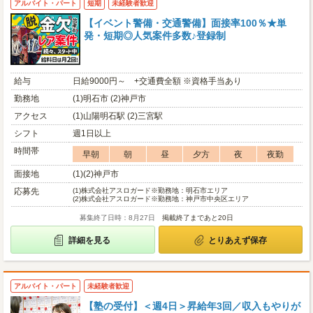
アルバイト・パート
短期
未経験者歓迎
【イベント警備・交通警備】面接率100％★単
発・短期◎人気案件多数♪登録制
給与
日給9000円～ +交通費全額 ※資格手当あり
勤務地
(1)明石市 (2)神戸市
アクセス
(1)山陽明石駅 (2)三宮駅
シフト
週1日以上
時間帯
早朝
朝
昼
夕方
夜
夜勤
面接地
(1)(2)神戸市
応募先
(1)
株式会社アスロガード※勤務地：明石市エリア
(2)
株式会社アスロガード※勤務地：神戸市中央区エリア
募集終了日時：8月27日
掲載終了まであと20日
詳細を見る
とりあえず保存
アルバイト・パート
未経験者歓迎
【塾の受付】＜週4日＞昇給年3回／収入もやりが