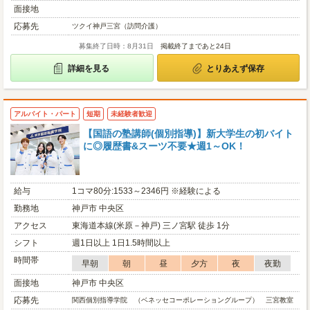
面接地
応募先
ツクイ神戸三宮（訪問介護）
募集終了日時：8月31日
掲載終了まであと24日
詳細を見る
とりあえず保存
アルバイト・パート
短期
未経験者歓迎
【国語の塾講師(個別指導)】新大学生の初バイト
に◎履歴書&スーツ不要★週1～OK！
給与
1コマ80分:1533～2346円 ※経験による
勤務地
神戸市 中央区
アクセス
東海道本線(米原－神戸) 三ノ宮駅 徒歩 1分
シフト
週1日以上 1日1.5時間以上
時間帯
早朝
朝
昼
夕方
夜
夜勤
面接地
神戸市 中央区
応募先
関西個別指導学院 （ベネッセコーポレーショングループ） 三宮教室