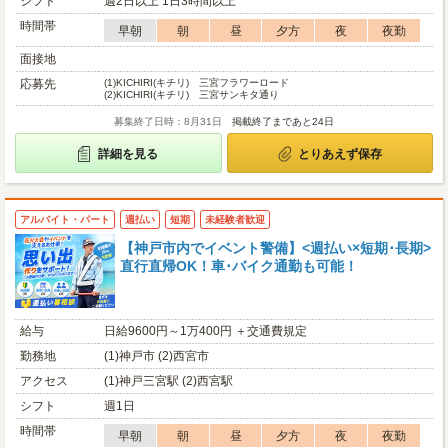
シフト
週2日以上 1日3時間以上
時間帯
早朝
朝
昼
夕方
夜
夜勤
面接地
応募先
(1)
KICHIRI(キチリ) 三宮フラワーロード
(2)
KICHIRI(キチリ) 三宮サンキタ通り
募集終了日時：8月31日
掲載終了まであと24日
詳細を見る
とりあえず保存
アルバイト・パート
週払い
短期
未経験者歓迎
【神戸市内でイベント警備】<週払い×短期･長期>
直行直帰OK！車･バイク通勤も可能！
給与
日給9600円～1万400円 ＋交通費規定
勤務地
(1)神戸市 (2)西宮市
アクセス
(1)神戸三宮駅 (2)西宮駅
シフト
週1日
時間帯
早朝
朝
昼
夕方
夜
夜勤