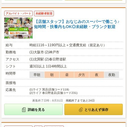
アルバイト・パート
未経験者歓迎
【店舗スタッフ】おなじみのスーパーで働こう♪
短時間・扶養内もOK◎未経験・ブランク歓迎
給与
時給1116～1190円以上＋交通費支給（規定あり）
勤務地
(1)大阪市 (2)神戸市
アクセス
(1)北巽駅 (2)春日野道駅
シフト
週3日以上 1日4時間以上
時間帯
早朝
朝
昼
夕方
夜
夜勤
面接地
応募先
(1)
ライフ 巽店(店舗コード119)
(2)
ライフ 春日野道店(店舗コード231)
募集終了日時：8月31日
掲載終了まであと24日
詳細を見る
とりあえず保存