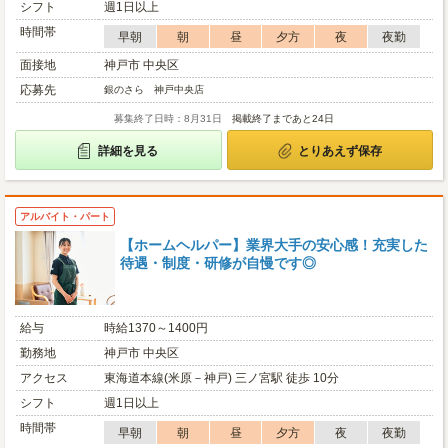
シフト
週1日以上
時間帯
早朝
朝
昼
夕方
夜
夜勤
面接地
神戸市 中央区
応募先
銀のさら 神戸中央店
募集終了日時：8月31日
掲載終了まであと24日
詳細を見る
とりあえず保存
アルバイト・パート
【ホームヘルパー】業界大手の安心感！充実した
待遇・制度・研修が自慢です◎
給与
時給1370～1400円
勤務地
神戸市 中央区
アクセス
東海道本線(米原－神戸) 三ノ宮駅 徒歩 10分
シフト
週1日以上
時間帯
早朝
朝
昼
夕方
夜
夜勤