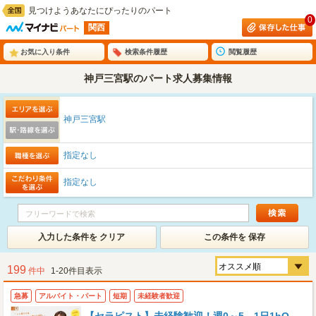
見つけようあなたにぴったりのパート
0
関西
お気に入り条件
検索条件履歴
閲覧履歴
神戸三宮駅のパート求人募集情報
神戸三宮駅
指定なし
指定なし
入力した条件を クリア
この条件を 保存
199
件中
1-20件目表示
急募
アルバイト・パート
短期
未経験者歓迎