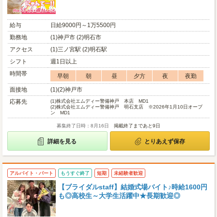
給与
日給9000円～1万5500円
勤務地
(1)神戸市 (2)明石市
アクセス
(1)三ノ宮駅 (2)明石駅
シフト
週1日以上
時間帯
早朝
朝
昼
夕方
夜
夜勤
面接地
(1)(2)神戸市
応募先
(1)
株式会社エムディー警備神戸 本店 MD1
(2)
株式会社エムディー警備神戸 明石支店 ※2026年1月10日オープ
ン MD1
募集終了日時：8月16日
掲載終了まであと9日
詳細を見る
とりあえず保存
アルバイト・パート
もうすぐ終了
短期
未経験者歓迎
【ブライダルstaff】結婚式場バイト♪時給1600円
も◎高校生～大学生活躍中★長期歓迎◎