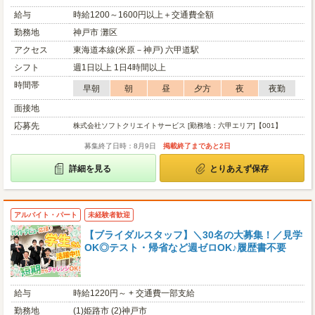
給与
時給1200～1600円以上＋交通費全額
勤務地
神戸市 灘区
アクセス
東海道本線(米原－神戸) 六甲道駅
シフト
週1日以上 1日4時間以上
時間帯
早朝
朝
昼
夕方
夜
夜勤
面接地
応募先
株式会社ソフトクリエイトサービス [勤務地：六甲エリア]【001】
募集終了日時：8月9日
掲載終了まであと2日
詳細を見る
とりあえず保存
アルバイト・パート
未経験者歓迎
【ブライダルスタッフ】＼30名の大募集！／見学
OK◎テスト・帰省など週ゼロOK♪履歴書不要
給与
時給1220円～ + 交通費一部支給
勤務地
(1)姫路市 (2)神戸市