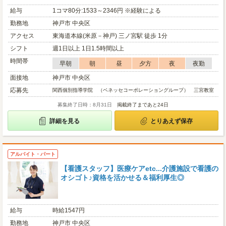
給与
1コマ80分:1533～2346円 ※経験による
勤務地
神戸市 中央区
アクセス
東海道本線(米原－神戸) 三ノ宮駅 徒歩 1分
シフト
週1日以上 1日1.5時間以上
時間帯
早朝
朝
昼
夕方
夜
夜勤
面接地
神戸市 中央区
応募先
関西個別指導学院 （ベネッセコーポレーショングループ） 三宮教室
募集終了日時：8月31日
掲載終了まであと24日
詳細を見る
とりあえず保存
アルバイト・パート
【看護スタッフ】医療ケアetc...介護施設で看護の
オシゴト♪資格を活かせる＆福利厚生◎
給与
時給1547円
勤務地
神戸市 中央区