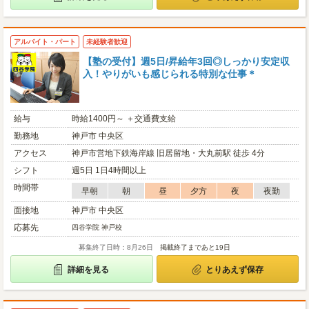
アルバイト・パート
未経験者歓迎
【塾の受付】週5日/昇給年3回◎しっかり安定収
入！やりがいも感じられる特別な仕事＊
給与
時給1400円～ ＋交通費支給
勤務地
神戸市 中央区
アクセス
神戸市営地下鉄海岸線 旧居留地・大丸前駅 徒歩 4分
シフト
週5日 1日4時間以上
時間帯
早朝
朝
昼
夕方
夜
夜勤
面接地
神戸市 中央区
応募先
四谷学院 神戸校
募集終了日時：8月26日
掲載終了まであと19日
詳細を見る
とりあえず保存