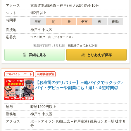
アクセス
東海道本線(米原－神戸) 三ノ宮駅 徒歩 10分
シフト
週2日以上
時間帯
早朝
朝
昼
夕方
夜
夜勤
面接地
神戸市 中央区
応募先
ツクイ神戸三宮（デイサービス）
募集終了日時：8月31日
掲載終了まであと24日
詳細を見る
とりあえず保存
アルバイト・パート
未経験者歓迎
【お寿司のデリバリー】三輪バイクでラクラク♪
バイトデビューや副業にも！週1～&短時間◎
給与
時給1200円以上
勤務地
神戸市 中央区
アクセス
ポートアイランド線(三宮－神戸空港) 貿易センター駅 徒歩 8
分