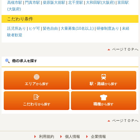
高槻市駅
門真市駅
柴原阪大前駅
北千里駅
大和田駅(大阪府)
富田駅
(大阪府)
こだわり条件
託児所あり
ヒゲ可
髪色自由
大量募集(10名以上)
研修制度あり
未経
験者歓迎
ページＴＯＰへ
エリア
駅・路線
から探す
から探す
こだわり
職種
から探す
から探す
ページＴＯＰへ
利用規約
個人情報
企業情報