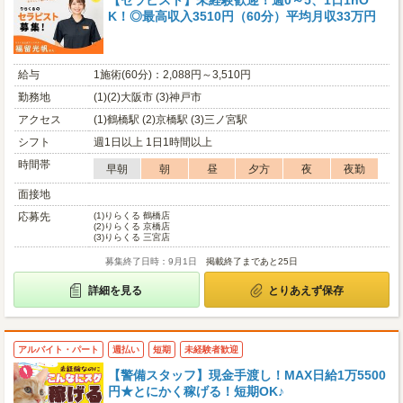
【セラピスト】未経験歓迎！週0～5、1日1hO
K！◎最高収入3510円（60分）平均月収33万円
給与
1施術(60分)：2,088円～3,510円
勤務地
(1)(2)大阪市 (3)神戸市
アクセス
(1)鶴橋駅 (2)京橋駅 (3)三ノ宮駅
シフト
週1日以上 1日1時間以上
時間帯
早朝
朝
昼
夕方
夜
夜勤
面接地
応募先
(1)
りらくる 鶴橋店
(2)
りらくる 京橋店
(3)
りらくる 三宮店
募集終了日時：9月1日
掲載終了まであと25日
詳細を見る
とりあえず保存
アルバイト・パート
週払い
短期
未経験者歓迎
【警備スタッフ】現金手渡し！MAX日給1万5500
円★とにかく稼げる！短期OK♪