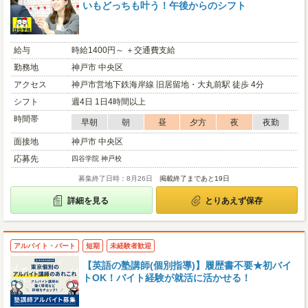
いもどっちも叶う！午後からのシフト
給与
時給1400円～ ＋交通費支給
勤務地
神戸市 中央区
アクセス
神戸市営地下鉄海岸線 旧居留地・大丸前駅 徒歩 4分
シフト
週4日 1日4時間以上
時間帯
早朝
朝
昼
夕方
夜
夜勤
面接地
神戸市 中央区
応募先
四谷学院 神戸校
募集終了日時：8月26日
掲載終了まであと19日
詳細を見る
とりあえず保存
アルバイト・パート
短期
未経験者歓迎
【英語の塾講師(個別指導)】履歴書不要★初バイ
トOK！バイト経験が就活に活かせる！