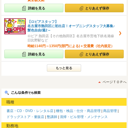
費全額支給
詳細を見る
とりあえず保存
【ロピアスタッフ】
名古屋市熱田区に初出店！オープニングスタッフ大募集♪
髪色自由/週2～
ロピア 熱田店【その他熱田区】名古屋市営地下鉄名港線
日比野駅など
時給1140円～1350円(部門による)＋交通費（社内規定）
詳細を見る
とりあえず保存
ページＴＯＰへ
職種
書店・CD・DVD・レンタル店
梱包・検品・仕分・商品管理
商品管理
ドラッグストア・量販店
塾講師
清掃・ビル管理・メンテナンス
勤務地