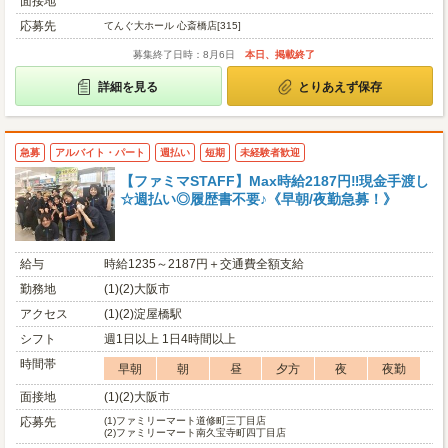
面接地
応募先
てんぐ大ホール 心斎橋店[315]
募集終了日時：8月6日
本日、掲載終了
詳細を見る
とりあえず保存
急募
アルバイト・パート
週払い
短期
未経験者歓迎
【ファミマSTAFF】Max時給2187円‼現金手渡し
☆週払い◎履歴書不要♪《早朝/夜勤急募！》
給与
時給1235～2187円＋交通費全額支給
勤務地
(1)(2)大阪市
アクセス
(1)(2)淀屋橋駅
シフト
週1日以上 1日4時間以上
時間帯
早朝
朝
昼
夕方
夜
夜勤
面接地
(1)(2)大阪市
応募先
(1)
ファミリーマート道修町三丁目店
(2)
ファミリーマート南久宝寺町四丁目店