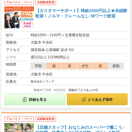
アルバイト・パート
未経験者歓迎
【カスタマーサポート】時給1500円以上★未経験
歓迎！ノルマ・クレームなし♪Wワーク歓迎
給与
時給1500～2100円＋交通費全額支給
勤務地
大阪市 中央区
アクセス
御堂筋線 心斎橋駅 徒歩 5分
シフト
週3日以上 1日5時間以上
時間帯
早朝
朝
昼
夕方
夜
夜勤
面接地
大阪市 中央区
応募先
株式会社ソフィア
募集終了日時：8月30日
掲載終了まであと24日
詳細を見る
とりあえず保存
アルバイト・パート
未経験者歓迎
【店舗スタッフ】おなじみのスーパーで働こう♪