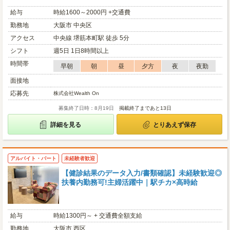
給与
時給1600～2000円 +交通費
勤務地
大阪市 中央区
アクセス
中央線 堺筋本町駅 徒歩 5分
シフト
週5日 1日8時間以上
時間帯
早朝
朝
昼
夕方
夜
夜勤
面接地
応募先
株式会社Wealth On
募集終了日時：8月19日
掲載終了まであと13日
詳細を見る
とりあえず保存
アルバイト・パート
未経験者歓迎
【健診結果のデータ入力/書類確認】未経験歓迎◎
扶養内勤務可!主婦活躍中｜駅チカ×高時給
給与
時給1300円～ + 交通費全額支給
勤務地
大阪市 西区