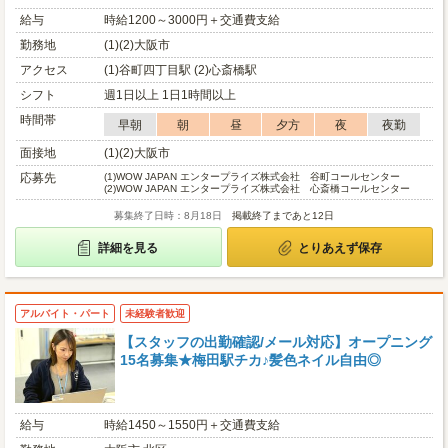
給与
時給1200～3000円＋交通費支給
勤務地
(1)(2)大阪市
アクセス
(1)谷町四丁目駅 (2)心斎橋駅
シフト
週1日以上 1日1時間以上
時間帯
早朝
朝
昼
夕方
夜
夜勤
面接地
(1)(2)大阪市
応募先
(1)
WOW JAPAN エンタープライズ株式会社 谷町コールセンター
(2)
WOW JAPAN エンタープライズ株式会社 心斎橋コールセンター
募集終了日時：8月18日
掲載終了まであと12日
詳細を見る
とりあえず保存
アルバイト・パート
未経験者歓迎
【スタッフの出勤確認/メール対応】オープニング
15名募集★梅田駅チカ♪髪色ネイル自由◎
給与
時給1450～1550円＋交通費支給