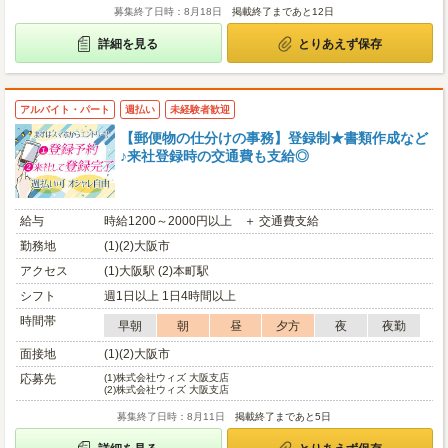
募集終了日時：8月18日
掲載終了まであと12日
詳細を見る
とりあえず保存
アルバイト・パート
週払い
未経験者歓迎
【郵便物の仕分けの事務】登録制★書類作成など
♪来社登録時の交通費も支給◎
給与
時給1200～2000円以上 ＋ 交通費支給
勤務地
(1)(2)大阪市
アクセス
(1)大阪駅 (2)本町駅
シフト
週1日以上 1日4時間以上
時間帯
早朝
朝
昼
夕方
夜
夜勤
面接地
(1)(2)大阪市
応募先
(1)
株式会社ウィズ 大阪支店
(2)
株式会社ウィズ 大阪支店
募集終了日時：8月11日
掲載終了まであと5日