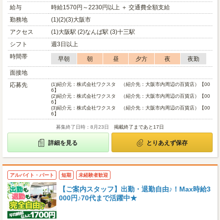
給与
時給1570円～2230円以上 ＋ 交通費全額支給
勤務地
(1)(2)(3)大阪市
アクセス
(1)大阪駅 (2)なんば駅 (3)十三駅
シフト
週3日以上
時間帯
早朝
朝
昼
夕方
夜
夜勤
面接地
応募先
(1)
紹介元：株式会社ワクスタ （紹介先：大阪市内周辺の百貨店）【00
6】
(2)
紹介元：株式会社ワクスタ （紹介先：大阪市内周辺の百貨店）【00
6】
(3)
紹介元：株式会社ワクスタ （紹介先：大阪市内周辺の百貨店）【00
6】
募集終了日時：8月23日
掲載終了まであと17日
詳細を見る
とりあえず保存
アルバイト・パート
短期
未経験者歓迎
【ご案内スタッフ】出勤・退勤自由♪！Max時給3
000円♪70代まで活躍中★