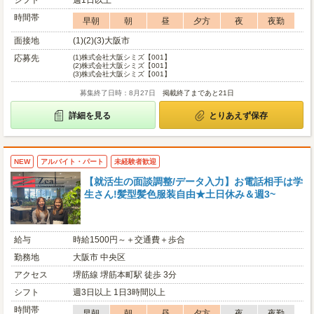
シフト
週1日以上
時間帯
早朝
朝
昼
夕方
夜
夜勤
面接地
(1)(2)(3)大阪市
応募先
(1)
株式会社大阪シミズ【001】
(2)
株式会社大阪シミズ【001】
(3)
株式会社大阪シミズ【001】
募集終了日時：8月27日
掲載終了まであと21日
詳細を見る
とりあえず保存
NEW
アルバイト・パート
未経験者歓迎
【就活生の面談調整/データ入力】お電話相手は学
生さん!髪型髪色服装自由★土日休み＆週3~
給与
時給1500円～＋交通費＋歩合
勤務地
大阪市 中央区
アクセス
堺筋線 堺筋本町駅 徒歩 3分
シフト
週3日以上 1日3時間以上
時間帯
早朝
朝
昼
夕方
夜
夜勤