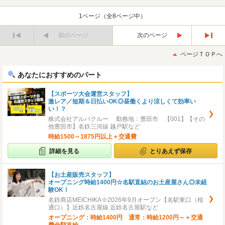
1ページ（全8ページ中）
前のページ
次のページ
最
最
初
後
ページＴＯＰへ
へ
へ
あなたにおすすめのパート
【スポーツ大会運営スタッフ】
激レア／短期＆日払いOK◎昼働くより涼しくて効率い
い！？
株式会社アルバクルー 勤務地：豊田市 【001】【その
他豊田市】名鉄三河線 越戸駅など
時給1500～1875円以上＋交通費
詳細を見る
とりあえず保存
【お土産販売スタッフ】
オープニング時給1400円☆名駅直結のお土産屋さん◎未経
験OK！
名鉄商店MEICHIKA※2026年9月オープン【名駅東口（桜
通口）】近鉄名古屋線 近鉄名古屋駅など
オープニング：時給1400円 通常：時給1200円～＋交通