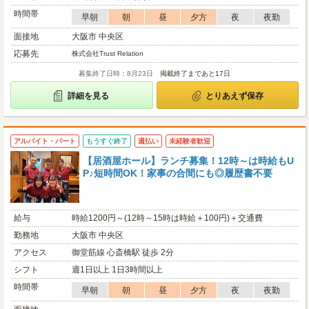
時間帯
早朝
朝
昼
夕方
夜
夜勤
面接地
大阪市 中央区
応募先
株式会社Trust Relation
募集終了日時：8月23日
掲載終了まであと17日
詳細を見る
とりあえず保存
アルバイト・パート
もうすぐ終了
週払い
未経験者歓迎
【居酒屋ホール】ランチ募集！12時～は時給もU
P♪短時間OK！家事の合間にも◎履歴書不要
給与
時給1200円～(12時～15時は時給＋100円)＋交通費
勤務地
大阪市 中央区
アクセス
御堂筋線 心斎橋駅 徒歩 2分
シフト
週1日以上 1日3時間以上
時間帯
早朝
朝
昼
夕方
夜
夜勤