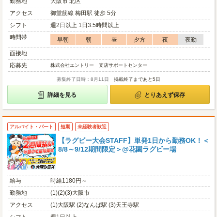
勤務地
大阪市 北区
アクセス
御堂筋線 梅田駅 徒歩 5分
シフト
週2日以上 1日3.5時間以上
時間帯
早朝
朝
昼
夕方
夜
夜勤
面接地
応募先
株式会社エントリー 支店サポートセンター
募集終了日時：8月11日
掲載終了まであと5日
詳細を見る
とりあえず保存
アルバイト・パート
短期
未経験者歓迎
【ラグビー大会STAFF】単発1日から勤務OK！＜
8/8～9/12期間限定＞@花園ラグビー場
給与
時給1180円～
勤務地
(1)(2)(3)大阪市
アクセス
(1)大阪駅 (2)なんば駅 (3)天王寺駅