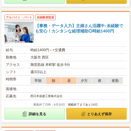
アルバイト・パート
未経験者歓迎
【事務・データ入力】主婦さん活躍中♪未経験で
も安心！カンタンな経理補助◎時給1400円
給与
時給1400円～+交通費
勤務地
大阪市 西区
アクセス
御堂筋線 本町駅 徒歩 6分
シフト
週3日以上
時間帯
早朝
朝
昼
夕方
夜
夜勤
面接地
応募先
西日本装建工業株式会社
募集終了日時：8月30日
掲載終了まであと24日
詳細を見る
とりあえず保存