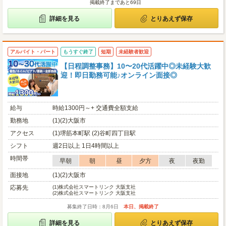
掲載終了まであと69日
詳細を見る
とりあえず保存
アルバイト・パート
もうすぐ終了
短期
未経験者歓迎
【日程調整事務】10〜20代活躍中◎未経験大歓
迎！即日勤務可能♪オンライン面接◎
給与
時給1300円～+ 交通費全額支給
勤務地
(1)(2)大阪市
アクセス
(1)堺筋本町駅 (2)谷町四丁目駅
シフト
週2日以上 1日4時間以上
時間帯
早朝
朝
昼
夕方
夜
夜勤
面接地
(1)(2)大阪市
応募先
(1)
株式会社スマートリンク 大阪支社
(2)
株式会社スマートリンク 大阪支社
募集終了日時：8月6日
本日、掲載終了
詳細を見る
とりあえず保存