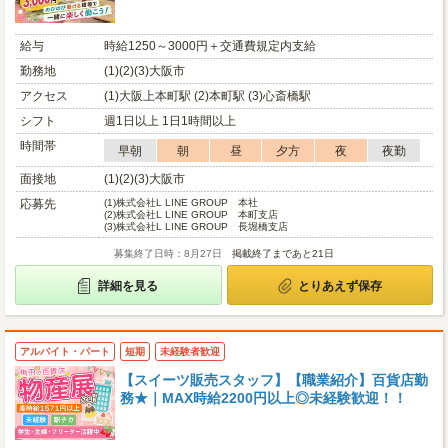
給与
時給1250～3000円＋交通費規定内支給
勤務地
(1)(2)(3)大阪市
アクセス
(1)大阪上本町駅 (2)本町駅 (3)心斎橋駅
シフト
週1日以上 1日1時間以上
時間帯
早朝
朝
昼
夕方
夜
夜勤
面接地
(1)(2)(3)大阪市
応募先
(1)
株式会社L LINE GROUP 本社
(2)
株式会社L LINE GROUP 本町支店
(3)
株式会社L LINE GROUP 長堀橋支店
募集終了日時：8月27日
掲載終了まであと21日
詳細を見る
とりあえず保存
アルバイト・パート
短期
未経験者歓迎
【スイーツ販売スタッフ】【職業紹介】百貨店勤
務★｜MAX時給2200円以上◎未経験歓迎！！