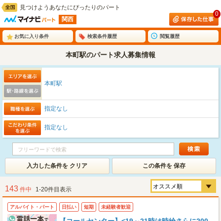
見つけようあなたにぴったりのパート
0
関西
お気に入り条件
検索条件履歴
閲覧履歴
本町駅のパート求人募集情報
本町駅
指定なし
指定なし
入力した条件を クリア
この条件を 保存
143
件中
1-20件目表示
アルバイト・パート
日払い
短期
未経験者歓迎