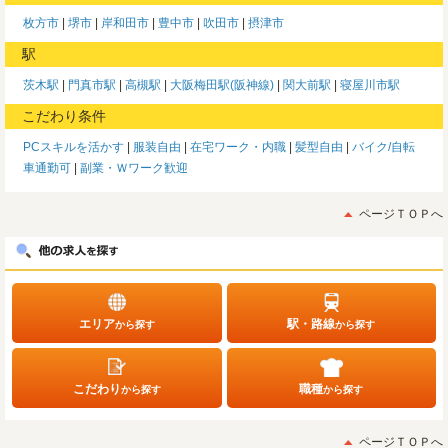
枚方市
堺市
岸和田市
豊中市
吹田市
摂津市
駅
茨木駅
門真市駅
高槻駅
大阪梅田駅(阪神線)
関大前駅
寝屋川市駅
こだわり条件
PCスキルを活かす
服装自由
在宅ワーク・内職
髪型自由
バイク/自転
車通勤可
副業・Ｗワーク歓迎
ページＴＯＰへ
エリア
駅・路線
から探す
から探す
こだわり
職種
から探す
から探す
ページＴＯＰへ