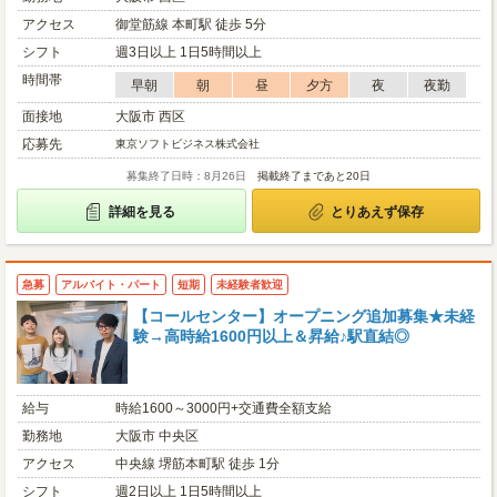
アクセス
御堂筋線 本町駅 徒歩 5分
シフト
週3日以上 1日5時間以上
時間帯
早朝
朝
昼
夕方
夜
夜勤
面接地
大阪市 西区
応募先
東京ソフトビジネス株式会社
募集終了日時：8月26日
掲載終了まであと20日
詳細を見る
とりあえず保存
急募
アルバイト・パート
短期
未経験者歓迎
【コールセンター】オープニング追加募集★未経
験→高時給1600円以上＆昇給♪駅直結◎
給与
時給1600～3000円+交通費全額支給
勤務地
大阪市 中央区
アクセス
中央線 堺筋本町駅 徒歩 1分
シフト
週2日以上 1日5時間以上