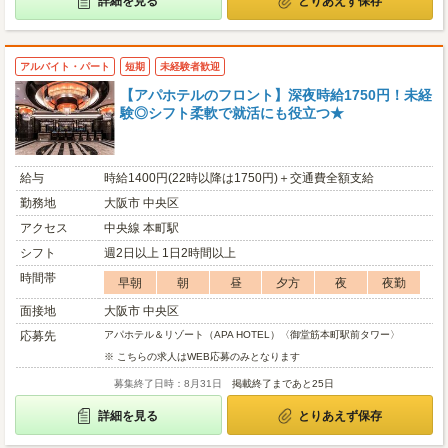
詳細を見る
とりあえず保存
アルバイト・パート
短期
未経験者歓迎
【アパホテルのフロント】深夜時給1750円！未経
験◎シフト柔軟で就活にも役立つ★
給与
時給1400円(22時以降は1750円)＋交通費全額支給
勤務地
大阪市 中央区
アクセス
中央線 本町駅
シフト
週2日以上 1日2時間以上
時間帯
早朝
朝
昼
夕方
夜
夜勤
面接地
大阪市 中央区
応募先
アパホテル＆リゾート（APA HOTEL）〈御堂筋本町駅前タワー〉
※ こちらの求人はWEB応募のみとなります
募集終了日時：8月31日
掲載終了まであと25日
詳細を見る
とりあえず保存