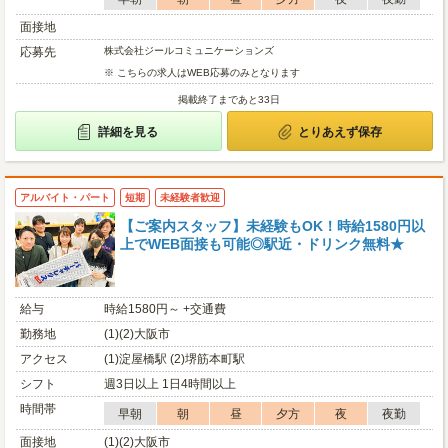
面接地
応募先
株式会社ジールコミュニケーションズ
※ こちらの求人はWEB応募のみとなります
掲載終了まであと33日
詳細を見る
とりあえず保存
アルバイト・パート
短期
未経験者歓迎
【ご案内スタッフ】未経験もOK！時給1580円以
上でWEB面接も可能◎駅近・ドリンク無料★
給与
時給1580円～ +交通費
勤務地
(1)(2)大阪市
アクセス
(1)淀屋橋駅 (2)堺筋本町駅
シフト
週3日以上 1日4時間以上
時間帯
早朝
朝
昼
夕方
夜
夜勤
面接地
(1)(2)大阪市