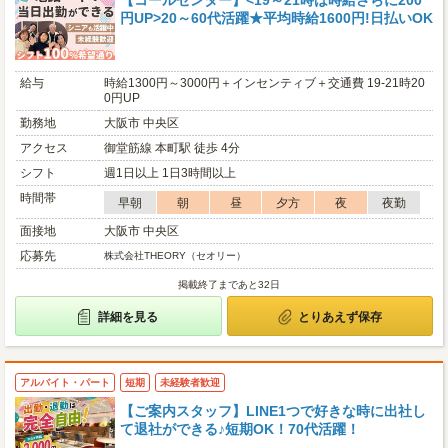
【コールセンター】<19～21時は時給さらに200
円UP>20～60代活躍★平均時給1600円!日払いOK
給与
時給1300円～3000円＋インセンティブ＋交通費 19-21時20
0円UP
勤務地
大阪市 中央区
アクセス
御堂筋線 本町駅 徒歩 4分
シフト
週1日以上 1日3時間以上
時間帯
早朝
朝
昼
夕方
夜
夜勤
面接地
大阪市 中央区
応募先
株式会社THEORY（セオリー）
掲載終了まであと32日
詳細を見る
とりあえず保存
アルバイト・パート
短期
未経験者歓迎
【ご案内スタッフ】LINE1つで好きな時に出社し
て退社ができる♪短期OK！70代活躍！