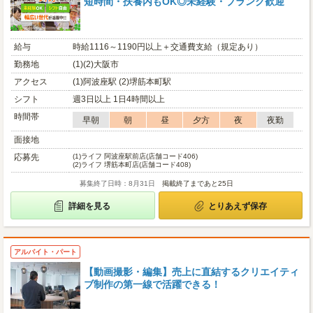
短時間・扶養内もOK◎未経験・ブランク歓迎
給与
時給1116～1190円以上＋交通費支給（規定あり）
勤務地
(1)(2)大阪市
アクセス
(1)阿波座駅 (2)堺筋本町駅
シフト
週3日以上 1日4時間以上
時間帯
早朝
朝
昼
夕方
夜
夜勤
面接地
応募先
(1)
ライフ 阿波座駅前店(店舗コード406)
(2)
ライフ 堺筋本町店(店舗コード408)
募集終了日時：8月31日
掲載終了まであと25日
詳細を見る
とりあえず保存
アルバイト・パート
【動画撮影・編集】売上に直結するクリエイティ
ブ制作の第一線で活躍できる！