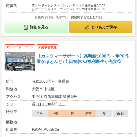
応募先
(1)
バーチャレクス・コンサルティング株式会社/V055
(2)
バーチャレクス・コンサルティング株式会社/V055
募集終了日時：8月27日
掲載終了まであと21日
詳細を見る
とりあえず保存
アルバイト・パート
未経験者歓迎
【カスタマーサポート】高時給1600円～◆PC作
業がほとんど♪土日祝休み/福利厚生が充実◎
給与
時給1600円～ +交通費
勤務地
大阪市 中央区
アクセス
中央線 堺筋本町駅 徒歩 5分
シフト
週5日 1日8時間以上
時間帯
早朝
朝
昼
夕方
夜
夜勤
面接地
応募先
株式会社Wealth On