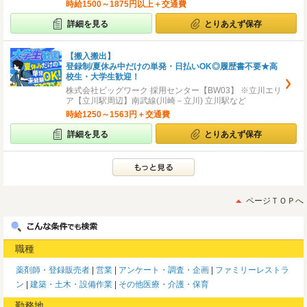
時給1500～1875円以上＋交通費
詳細を見る
とりあえず保存
【搬入搬出】
登録制/夏休み中だけの単発・日払いOK◎履歴書不要★高
校生・大学生歓迎！
株式会社ビッグワーク 採用センター【BW03】 ※立川エリ
ア【立川駅周辺】南武線(川崎－立川) 立川駅など
時給1250～1563円＋交通費
詳細を見る
とりあえず保存
ページＴＯＰへ
職種
薬剤師・登録販売者
営業
アンケート・調査・企画
ファミリーレストラ
ン
建築・土木・設備作業
その他医療・介護・保育
勤務地