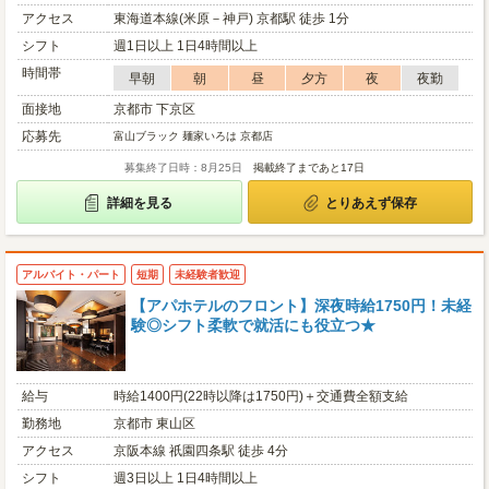
アクセス
東海道本線(米原－神戸) 京都駅 徒歩 1分
シフト
週1日以上 1日4時間以上
時間帯
早朝
朝
昼
夕方
夜
夜勤
面接地
京都市 下京区
応募先
富山ブラック 麺家いろは 京都店
募集終了日時：8月25日
掲載終了まであと17日
詳細を見る
とりあえず保存
アルバイト・パート
短期
未経験者歓迎
【アパホテルのフロント】深夜時給1750円！未経
験◎シフト柔軟で就活にも役立つ★
給与
時給1400円(22時以降は1750円)＋交通費全額支給
勤務地
京都市 東山区
アクセス
京阪本線 祇園四条駅 徒歩 4分
シフト
週3日以上 1日4時間以上