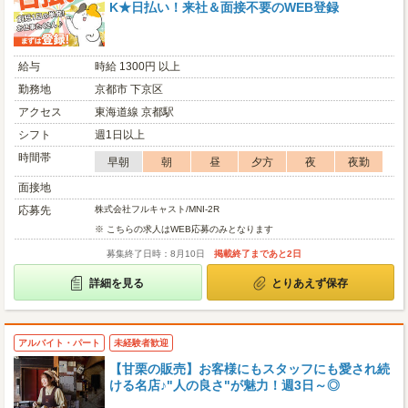
K★日払い！来社＆面接不要のWEB登録
給与
時給 1300円 以上
勤務地
京都市 下京区
アクセス
東海道線 京都駅
シフト
週1日以上
時間帯
早朝
朝
昼
夕方
夜
夜勤
面接地
応募先
株式会社フルキャスト/MNI-2R
※ こちらの求人はWEB応募のみとなります
募集終了日時：8月10日
掲載終了まであと2日
詳細を見る
とりあえず保存
アルバイト・パート
未経験者歓迎
【甘栗の販売】お客様にもスタッフにも愛され続
ける名店♪"人の良さ"が魅力！週3日～◎