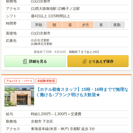
勤務地
(1)(2)京都市
アクセス
(1)西大路御池駅 (2)帷子ノ辻駅
シフト
週4日以上 1日5時間以上
時間帯
早朝
朝
昼
夕方
夜
夜勤
面接地
(1)(2)京都市
応募先
(1)
壬生児童館
(2)
梅津北児童館
募集終了日時：8月24日
掲載終了まであと16日
詳細を見る
とりあえず保存
アルバイト・パート
未経験者歓迎
【ホテル朝食スタッフ】15時・16時までで無理な
く働ける♪ブランク明けも大歓迎★
給与
時給1,200円～1,300円＋交通費
勤務地
京都市 下京区
アクセス
東海道本線(米原－神戸) 京都駅 徒歩 3分