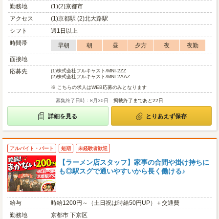
勤務地
(1)(2)京都市
アクセス
(1)京都駅 (2)北大路駅
シフト
週1日以上
時間帯
早朝
朝
昼
夕方
夜
夜勤
面接地
応募先
(1)
株式会社フルキャスト/MNI-2ZZ
(2)
株式会社フルキャスト/MNI-2AAZ
※ こちらの求人はWEB応募のみとなります
募集終了日時：8月30日
掲載終了まであと22日
詳細を見る
とりあえず保存
アルバイト・パート
短期
未経験者歓迎
【ラーメン店スタッフ】家事の合間や掛け持ちに
も◎駅スグで通いやすいから長く働ける♪
給与
時給1200円～（土日祝は時給50円UP）＋交通費
勤務地
京都市 下京区