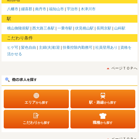
八幡市
綴喜郡
南丹市
福知山市
宇治市
木津川市
駅
桃山御陵前駅
西大路三条駅
一乗寺駅
伏見桃山駅
長岡京駅
山科駅
こだわり条件
ヒゲ可
髪色自由
主婦(夫)歓迎
扶養控除内勤務可
社員登用あり
資格を
活かせる
ページＴＯＰへ
エリア
駅・路線
から探す
から探す
こだわり
職種
から探す
から探す
ページＴＯＰへ