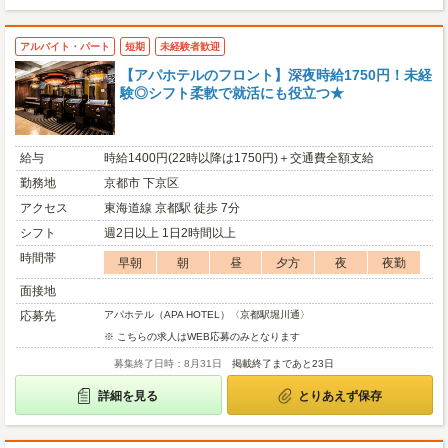
アルバイト・パート
短期
未経験者歓迎
【アパホテルのフロント】深夜時給1750円！未経
験◎シフト柔軟で就活にも役立つ★
給与
時給1400円(22時以降は1750円)＋交通費全額支給
勤務地
京都市 下京区
アクセス
東海道線 京都駅 徒歩 7分
シフト
週2日以上 1日2時間以上
時間帯
早朝
朝
昼
夕方
夜
夜勤
面接地
応募先
アパホテル（APA HOTEL）〈京都駅堀川通〉
※ こちらの求人はWEB応募のみとなります
募集終了日時：8月31日
掲載終了まであと23日
詳細を見る
とりあえず保存