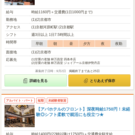
給与
時給1160円＋交通費(1日1000円まで)
勤務地
(1)(2)京都市
アクセス
(1)京都河原町駅 (2)京都駅
シフト
週3日以上 1日7.5時間以上
時間帯
早朝
朝
昼
夕方
夜
夜勤
面接地
(1)(2)京都市
応募先
(1)
甘栗の老舗 林万昌堂 四条本店
(2)
甘栗の老舗 林万昌堂 ジェイアール京都伊勢丹店
募集終了日時：9月2日
掲載終了まであと25日
詳細を見る
とりあえず保存
アルバイト・パート
短期
未経験者歓迎
【アパホテルのフロント】深夜時給1750円！未経
験◎シフト柔軟で就活にも役立つ★
給与
時給1400円(22時以降は1750円)＋交通費全額支給