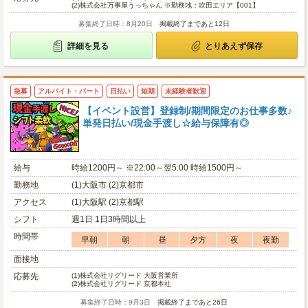
(2)
株式会社万事屋うっちゃん ※勤務地：吹田エリア【001】
募集終了日時：8月20日
掲載終了まであと12日
詳細を見る
とりあえず保存
急募
アルバイト・パート
日払い
短期
未経験者歓迎
【イベント設営】登録制/期間限定のお仕事多数♪
単発日払い/現金手渡し☆給与保障有◎
給与
時給1200円～ ※22:00～翌5:00 時給1500円～
勤務地
(1)大阪市 (2)京都市
アクセス
(1)大阪駅 (2)京都駅
シフト
週1日 1日3時間以上
時間帯
早朝
朝
昼
夕方
夜
夜勤
面接地
応募先
(1)
株式会社リグリード 大阪営業所
(2)
株式会社リグリード 京都本社
募集終了日時：9月3日
掲載終了まであと26日