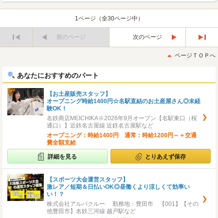
1ページ（全30ページ中）
前のページ
次のページ
最
最
初
後
ページＴＯＰへ
へ
へ
あなたにおすすめのパート
【お土産販売スタッフ】
オープニング時給1400円☆名駅直結のお土産屋さん◎未経
験OK！
名鉄商店MEICHIKA※2026年9月オープン【名駅東口（桜
通口）】近鉄名古屋線 近鉄名古屋駅など
オープニング：時給1400円 通常：時給1200円～＋交通
費全額支給
詳細を見る
とりあえず保存
【スポーツ大会運営スタッフ】
激レア／短期＆日払いOK◎昼働くより涼しくて効率い
い！？
株式会社アルバクルー 勤務地：豊田市 【001】【その
他豊田市】名鉄三河線 越戸駅など