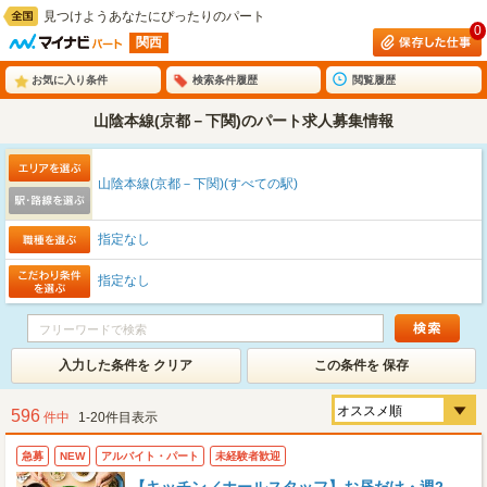
見つけようあなたにぴったりのパート
0
関西
お気に入り条件
検索条件履歴
閲覧履歴
山陰本線(京都－下関)のパート求人募集情報
山陰本線(京都－下関)(すべての駅)
指定なし
指定なし
入力した条件を クリア
この条件を 保存
596
件中
1-20件目表示
急募
NEW
アルバイト・パート
未経験者歓迎