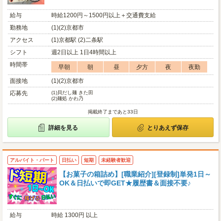
給与
時給1200円～1500円以上＋交通費支給
勤務地
(1)(2)京都市
アクセス
(1)京都駅 (2)二条駅
シフト
週2日以上 1日4時間以上
時間帯
早朝
朝
昼
夕方
夜
夜勤
面接地
(1)(2)京都市
応募先
(1)
貝だし麺 きた田
(2)
麺処 かわ乃
掲載終了まであと33日
詳細を見る
とりあえず保存
アルバイト・パート
日払い
短期
未経験者歓迎
【お菓子の箱詰め】[職業紹介][登録制]単発1日～
OK＆日払いで即GET★履歴書＆面接不要♪
給与
時給 1300円 以上