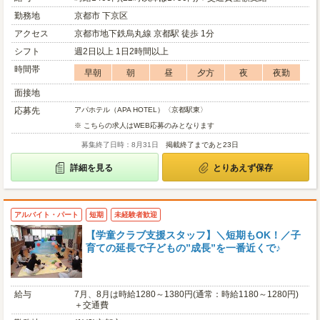
勤務地
京都市 下京区
アクセス
京都市地下鉄烏丸線 京都駅 徒歩 1分
シフト
週2日以上 1日2時間以上
時間帯
早朝
朝
昼
夕方
夜
夜勤
面接地
応募先
アパホテル（APA HOTEL）〈京都駅東〉
※ こちらの求人はWEB応募のみとなります
募集終了日時：8月31日
掲載終了まであと23日
詳細を見る
とりあえず保存
アルバイト・パート
短期
未経験者歓迎
【学童クラブ支援スタッフ】＼短期もOK！／子
育ての延長で子どもの”成長”を一番近くで♪
給与
7月、8月は時給1280～1380円(通常：時給1180～1280円)
＋交通費