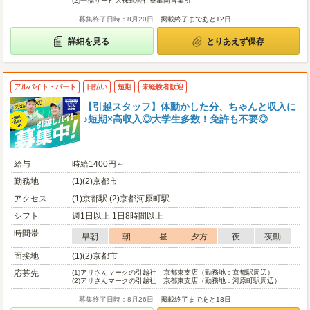
(2)
一福サービス株式会社※亀岡営業所
募集終了日時：8月20日
掲載終了まであと12日
詳細を見る
とりあえず保存
アルバイト・パート
日払い
短期
未経験者歓迎
【引越スタッフ】体動かした分、ちゃんと収入に
♪短期×高収入◎大学生多数！免許も不要◎
給与
時給1400円～
勤務地
(1)(2)京都市
アクセス
(1)京都駅 (2)京都河原町駅
シフト
週1日以上 1日8時間以上
時間帯
早朝
朝
昼
夕方
夜
夜勤
面接地
(1)(2)京都市
応募先
(1)
アリさんマークの引越社 京都東支店（勤務地：京都駅周辺）
(2)
アリさんマークの引越社 京都東支店（勤務地：河原町駅周辺）
募集終了日時：8月26日
掲載終了まであと18日