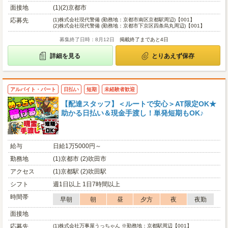
面接地
(1)(2)京都市
応募先
(1)
株式会社現代警備 (勤務地：京都市南区京都駅周辺)【001】
(2)
株式会社現代警備 (勤務地：京都市下京区四条烏丸周辺)【001】
募集終了日時：8月12日
掲載終了まであと4日
詳細を見る
とりあえず保存
アルバイト・パート
日払い
短期
未経験者歓迎
【配達スタッフ】＜ルートで安心＞AT限定OK★
助かる日払い＆現金手渡し！単発短期もOK♪
給与
日給1万5000円～
勤務地
(1)京都市 (2)吹田市
アクセス
(1)京都駅 (2)吹田駅
シフト
週1日以上 1日7時間以上
時間帯
早朝
朝
昼
夕方
夜
夜勤
面接地
応募先
(1)
株式会社万事屋うっちゃん ※勤務地：京都駅周辺【001】