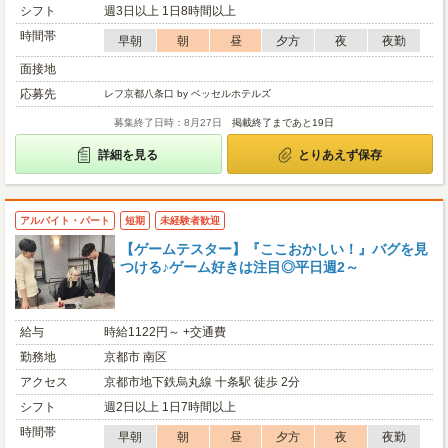
シフト
週3日以上 1日8時間以上
時間帯
早朝
朝
昼
夕方
夜
夜勤
面接地
応募先
レフ京都八条口 by ベッセルホテルズ
募集終了日時：8月27日
掲載終了まであと19日
詳細を見る
とりあえず保存
アルバイト・パート
短期
未経験者歓迎
【ゲームテスター】『ここおかしい！』バグを見
つける♪ゲーム好きは注目◎平日週2～
給与
時給1122円～ +交通費
勤務地
京都市 南区
アクセス
京都市地下鉄烏丸線 十条駅 徒歩 2分
シフト
週2日以上 1日7時間以上
時間帯
早朝
朝
昼
夕方
夜
夜勤