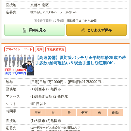
面接地
京都市 南区
応募先
株式会社デジタルハーツ 京都Lab.
募集終了日時：9月6日
掲載終了まであと29日
詳細を見る
とりあえず保存
アルバイト・パート
短期
未経験者歓迎
【高速警備】夏対策バッチリ★平均年齢25歳の若
手多数♪給与週払い＆現金手渡し◎短期OK♪
給与
[日勤]日給1万1000円～ [夜勤]日給1万3000円～
勤務地
(1)川西市 (2)亀岡市
アクセス
(1)川西池田駅 (2)亀岡駅
シフト
週1日以上
時間帯
早朝
朝
昼
夕方
夜
夜勤
面接地
(1)大阪市 (2)亀岡市
応募先
(1)
一福サービス株式会社※川西エリア