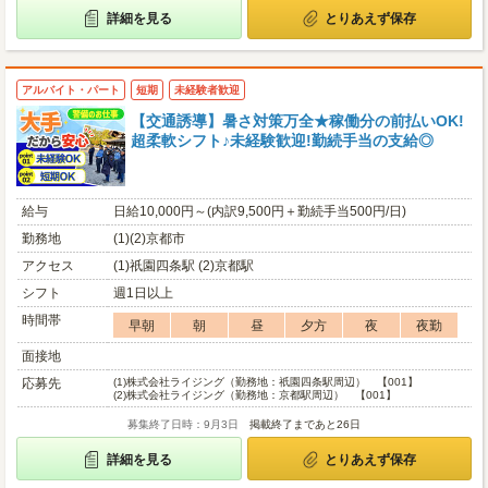
詳細を見る
とりあえず保存
アルバイト・パート
短期
未経験者歓迎
【交通誘導】暑さ対策万全★稼働分の前払いOK!
超柔軟シフト♪未経験歓迎!勤続手当の支給◎
給与
日給10,000円～(内訳9,500円＋勤続手当500円/日)
勤務地
(1)(2)京都市
アクセス
(1)祇園四条駅 (2)京都駅
シフト
週1日以上
時間帯
早朝
朝
昼
夕方
夜
夜勤
面接地
応募先
(1)
株式会社ライジング（勤務地：祇園四条駅周辺） 【001】
(2)
株式会社ライジング（勤務地：京都駅周辺） 【001】
募集終了日時：9月3日
掲載終了まであと26日
詳細を見る
とりあえず保存