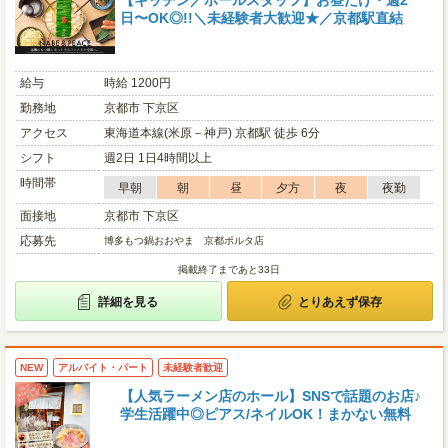
【キッチン／ホールスタッフ】お昼だけ・週2
日〜OK◎!!＼未経験者大歓迎★／京都駅直結
給与
時給 1200円
勤務地
京都市 下京区
アクセス
東海道本線(米原－神戸) 京都駅 徒歩 6分
シフト
週2日 1日4時間以上
時間帯
早朝
朝
昼
夕方
夜
夜勤
面接地
京都市 下京区
応募先
博多もつ鍋おおやま 京都ポルタ店
掲載終了まであと33日
詳細を見る
とりあえず保存
NEW
アルバイト・パート
未経験者歓迎
【人気ラーメン店のホール】SNSで話題のお店♪
学生活躍中◎ピアス/ネイルOK！まかない無料