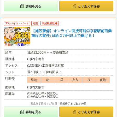
詳細を見る
とりあえず保存
アルバイト・パート
短期
未経験者歓迎
【施設警備】オンライン面接可能◎京都駅前商業
施設の案件♪日給２万円以上で稼げる！
給与
日給22,500円～＋交通費支給
勤務地
(1)(2)京都市
アクセス
(1)京都駅 (2)京都河原町駅
シフト
週2日以上 1日8時間以上
時間帯
早朝
朝
昼
夕方
夜
夜勤
面接地
(1)(2)大阪市
応募先
(1)
株式会社MSK 関西支社
(2)
株式会社MSK 関西支社
募集終了日時：9月3日
掲載終了まであと26日
詳細を見る
とりあえず保存