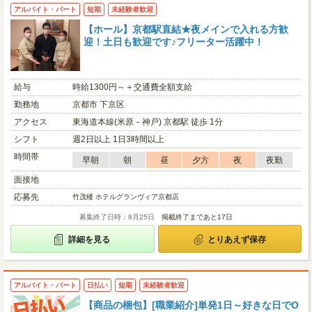
アルバイト・パート
短期
未経験者歓迎
【ホール】京都駅直結★夜メインで入れる方歓
迎！土日も歓迎です♪フリーター活躍中！
給与
時給1300円～＋交通費全額支給
勤務地
京都市 下京区
アクセス
東海道本線(米原－神戸) 京都駅 徒歩 1分
シフト
週2日以上 1日3時間以上
時間帯
早朝
朝
昼
夕方
夜
夜勤
面接地
応募先
竹茂楼 ホテルグランヴィア京都店
募集終了日時：8月25日
掲載終了まであと17日
詳細を見る
とりあえず保存
アルバイト・パート
日払い
短期
未経験者歓迎
【商品の梱包】[職業紹介]単発1日～好きな日でO