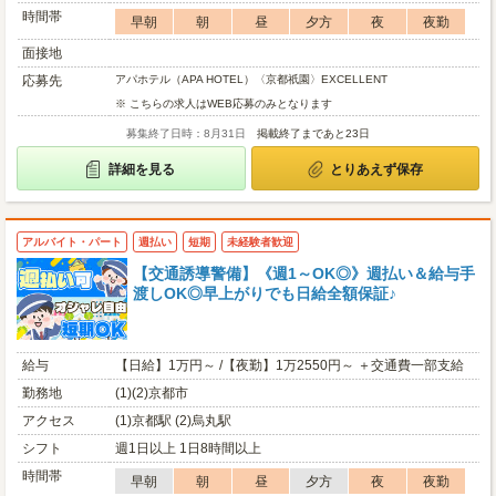
時間帯
早朝
朝
昼
夕方
夜
夜勤
面接地
応募先
アパホテル（APA HOTEL）〈京都祇園〉EXCELLENT
※ こちらの求人はWEB応募のみとなります
募集終了日時：8月31日
掲載終了まであと23日
詳細を見る
とりあえず保存
アルバイト・パート
週払い
短期
未経験者歓迎
【交通誘導警備】《週1～OK◎》週払い＆給与手
渡しOK◎早上がりでも日給全額保証♪
給与
【日給】1万円～ /【夜勤】1万2550円～ ＋交通費一部支給
勤務地
(1)(2)京都市
アクセス
(1)京都駅 (2)烏丸駅
シフト
週1日以上 1日8時間以上
時間帯
早朝
朝
昼
夕方
夜
夜勤