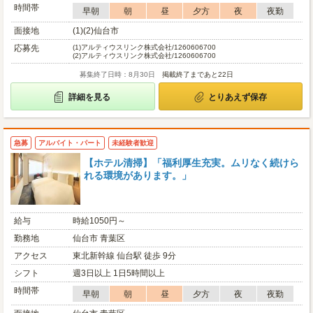
時間帯
早朝
朝
昼
夕方
夜
夜勤
面接地
(1)(2)仙台市
応募先
(1)
アルティウスリンク株式会社/1260606700
(2)
アルティウスリンク株式会社/1260606700
募集終了日時：8月30日
掲載終了まであと22日
詳細を見る
とりあえず保存
急募
アルバイト・パート
未経験者歓迎
【ホテル清掃】「福利厚生充実。ムリなく続けら
れる環境があります。」
給与
時給1050円～
勤務地
仙台市 青葉区
アクセス
東北新幹線 仙台駅 徒歩 9分
シフト
週3日以上 1日5時間以上
時間帯
早朝
朝
昼
夕方
夜
夜勤