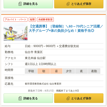
詳細を見る
とりあえず保存
アルバイト・パート
短期
未経験者歓迎
【交通誘導】［登録制］＼60～70代シニア活躍／
大手グループ×体の負担少なめ！資格手当◎
給与
日給：9000円～9600円 ＋交通費全額支給
勤務地
仙台市 青葉区
アクセス
東北本線 仙台駅
シフト
週1日以上 1日8時間以上
時間帯
早朝
朝
昼
夕方
夜
夜勤
面接地
応募先
都市環境整美株式会社 仙台事業所
募集終了日時：8月17日
掲載終了まであと9日
詳細を見る
とりあえず保存