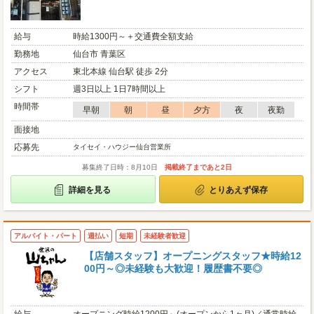
給与
時給1300円～＋交通費全額支給
勤務地
仙台市 青葉区
アクセス
東北本線 仙台駅 徒歩 2分
シフト
週3日以上 1日7時間以上
時間帯
早朝
朝
昼
夕方
夜
夜勤
面接地
応募先
タイセイ・ハウジー仙台営業所
募集終了日時：8月10日
掲載終了まであと2日
詳細を見る
とりあえず保存
アルバイト・パート
週払い
短期
未経験者歓迎
【店舗スタッフ】オープニングスタッフ★時給12
00円～◎未経験も大歓迎！履歴書不要◎