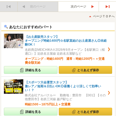
前のページ
次のページ
最
最
初
後
ページＴＯＰへ
へ
へ
あなたにおすすめのパート
【お土産販売スタッフ】
オープニング時給1400円☆名駅直結のお土産屋さん◎未経
験OK！
名鉄商店MEICHIKA※2026年9月オープン【名駅東口（桜
通口）】近鉄名古屋線 近鉄名古屋駅など
オープニング：時給1400円 通常：時給1200円～＋交通
費全額支給
詳細を見る
とりあえず保存
【スポーツ大会運営スタッフ】
激レア／短期＆日払いOK◎昼働くより涼しくて効率い
い！？
株式会社アルバクルー 勤務地：豊田市 【001】【その
他豊田市】名鉄三河線 越戸駅など
時給1500～1875円以上＋交通費
詳細を見る
とりあえず保存