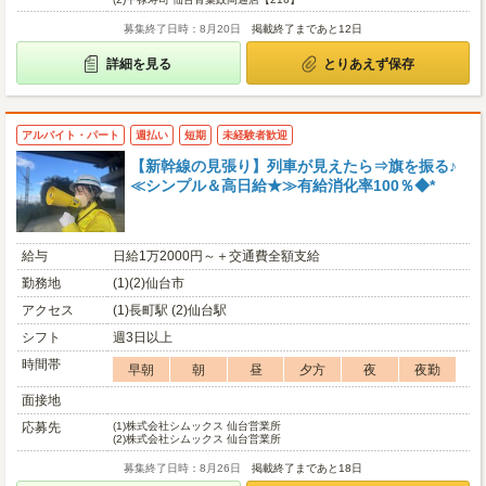
募集終了日時：8月20日
掲載終了まであと12日
詳細を見る
とりあえず保存
アルバイト・パート
週払い
短期
未経験者歓迎
【新幹線の見張り】列車が見えたら⇒旗を振る♪
≪シンプル＆高日給★≫有給消化率100％◆*
給与
日給1万2000円～＋交通費全額支給
勤務地
(1)(2)仙台市
アクセス
(1)長町駅 (2)仙台駅
シフト
週3日以上
時間帯
早朝
朝
昼
夕方
夜
夜勤
面接地
応募先
(1)
株式会社シムックス 仙台営業所
(2)
株式会社シムックス 仙台営業所
募集終了日時：8月26日
掲載終了まであと18日