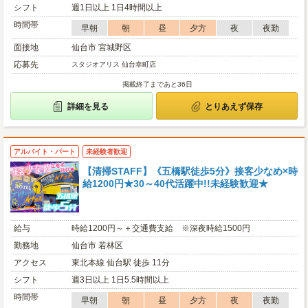
シフト
週1日以上 1日4時間以上
時間帯
早朝
朝
昼
夕方
夜
夜勤
面接地
仙台市 宮城野区
応募先
スタジオアリス 仙台幸町店
掲載終了まであと36日
詳細を見る
とりあえず保存
アルバイト・パート
未経験者歓迎
【清掃STAFF】《五橋駅徒歩5分》接客少なめ×時
給1200円★30～40代活躍中!!未経験歓迎★
給与
時給1200円～＋交通費支給 ※深夜時給1500円
勤務地
仙台市 若林区
アクセス
東北本線 仙台駅 徒歩 11分
シフト
週3日以上 1日5.5時間以上
時間帯
早朝
朝
昼
夕方
夜
夜勤