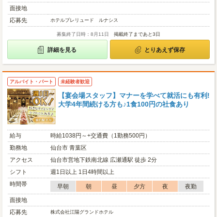
面接地
応募先
ホテルプレリュード ルナシス
募集終了日時：8月11日
掲載終了まであと3日
詳細を見る
とりあえず保存
アルバイト・パート
未経験者歓迎
【宴会場スタッフ】マナーを学べて就活にも有利!
大学4年間続ける方も♪1食100円の社食あり
給与
時給1038円～+交通費（1勤務500円）
勤務地
仙台市 青葉区
アクセス
仙台市営地下鉄南北線 広瀬通駅 徒歩 2分
シフト
週1日以上 1日4時間以上
時間帯
早朝
朝
昼
夕方
夜
夜勤
面接地
応募先
株式会社江陽グランドホテル