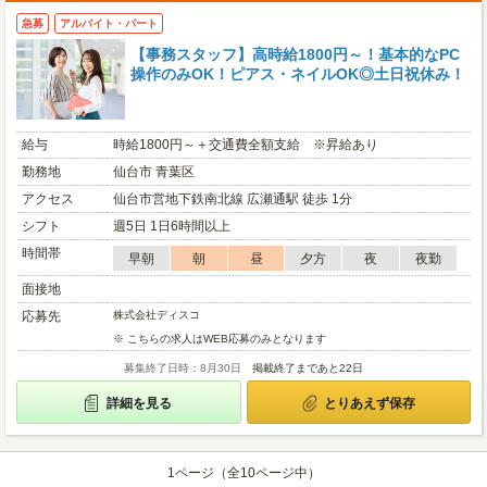
急募
アルバイト・パート
【事務スタッフ】高時給1800円～！基本的なPC
操作のみOK！ピアス・ネイルOK◎土日祝休み！
給与
時給1800円～＋交通費全額支給 ※昇給あり
勤務地
仙台市 青葉区
アクセス
仙台市営地下鉄南北線 広瀬通駅 徒歩 1分
シフト
週5日 1日6時間以上
時間帯
早朝
朝
昼
夕方
夜
夜勤
面接地
応募先
株式会社ディスコ
※ こちらの求人はWEB応募のみとなります
募集終了日時：8月30日
掲載終了まであと22日
詳細を見る
とりあえず保存
1ページ（全10ページ中）