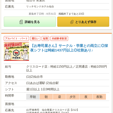
面接地
仙台市 青葉区
応募先
リッチモンドホテル仙台
募集終了日時：8月31日
掲載終了まであと23日
詳細を見る
とりあえず保存
アルバイト・パート
週払い
短期
未経験者歓迎
【お寿司屋さん】サークル・学業との両立に◎深
夜シフトは時給1437円以上◎社割あり♪
給与
クリスロード店：時給1150円以上／正岡通店：時給1050円
以上
勤務地
(1)(2)仙台市
アクセス
(1)あおば通駅 (2)仙台駅
シフト
週1日以上 1日3時間以上
時間帯
早朝
朝
昼
夕方
夜
夜勤
面接地
応募先
(1)
平禄寿司 仙台青葉クリスロード店【212】
(2)
平禄寿司 仙台青葉政岡通店【216】