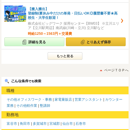
【搬入搬出】
登録制/夏休み中だけの単発・日払いOK◎履歴書不要★高
校生・大学生歓迎！
株式会社ビッグワーク 採用センター【BW03】 ※立川エリ
ア【立川駅周辺】南武線(川崎－立川) 立川駅など
時給1250～1563円＋交通費
詳細を見る
とりあえず保存
ページＴＯＰへ
職種
その他オフィスワーク・事務
家電量販店
営業アシスタント
カウンター
業務
その他軽作業
塾講師
勤務地
富谷市
角田市
多賀城市
宮城郡
仙台市
石巻市