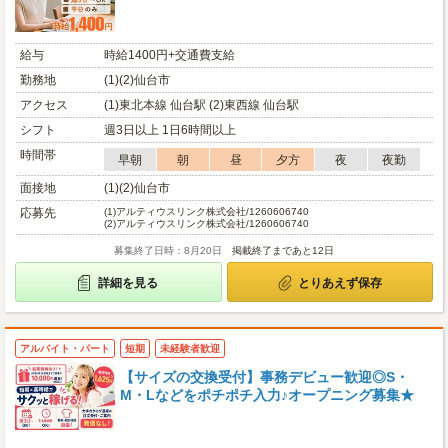
給与
時給1400円+交通費支給
勤務地
(1)(2)仙台市
アクセス
(1)東北本線 仙台駅 (2)東西線 仙台駅
シフト
週3日以上 1日6時間以上
時間帯
早朝
朝
昼
夕方
夜
夜勤
面接地
(1)(2)仙台市
応募先
(1)
アルティウスリンク株式会社/1260606740
(2)
アルティウスリンク株式会社/1260606740
募集終了日時：8月20日
掲載終了まであと12日
詳細を見る
とりあえず保存
アルバイト・パート
短期
未経験者歓迎
【サイズの交換受付】事務デビュー歓迎◎S・
M・Lなどをポチポチ入力♪オープニング募集★