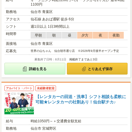
給与
オープニング時給1200円～(オープンから1ヶ月)／通常時給
1100円
勤務地
仙台市 青葉区
アクセス
仙石線 あおば通駅 徒歩 6分
シフト
週1日以上 1日3時間以上
時間帯
早朝
朝
昼
夕方
夜
夜勤
面接地
仙台市 青葉区
応募先
世界の山ちゃん 仙台朝市通り店 ※2026年9月後半オープン予定
募集終了日時：8月11日
掲載終了まであと3日
詳細を見る
とりあえず保存
アルバイト・パート
未経験者歓迎
【レンタカーの回送・洗車】シフト相談も柔軟に
可能★レンタカーの社割あり！仙台駅チカ♪
給与
時給1050円～＋交通費全額支給
勤務地
仙台市 宮城野区