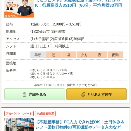
【セラピスト】未経験歓迎！週0～5、1日1hO
K！◎最高収入3510円（60分）平均月収33万円
給与
1施術(60分)：2,088円～3,510円
勤務地
(1)(2)仙台市 (3)札幌市
アクセス
(1)太子堂駅 (2)広瀬通駅 (3)琴似駅
シフト
週1日以上 1日1時間以上
時間帯
早朝
朝
昼
夕方
夜
夜勤
面接地
応募先
(1)
りらくる 仙台バイパス店
(2)
りらくる 仙台クリスロード店
(3)
りらくる 琴似店
募集終了日時：9月1日
掲載終了まであと24日
詳細を見る
とりあえず保存
アルバイト・パート
未経験者歓迎
【不動産事務】PC入力できればOK！土日休み＆
シフト柔軟◎物件の写真撮影やデータ入力など