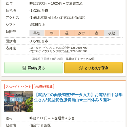
給与
時給1300円～1625円＋交通費支給
勤務地
(1)(2)仙台市
アクセス
(1)東北本線 仙台駅 (2)東西線 仙台駅
シフト
週3日以上
時間帯
早朝
朝
昼
夕方
夜
夜勤
面接地
(1)(2)仙台市
応募先
(1)
アルティウスリンク株式会社/1260606700
(2)
アルティウスリンク株式会社/1260606700
募集終了日時：8月30日
掲載終了まであと22日
詳細を見る
とりあえず保存
アルバイト・パート
未経験者歓迎
【就活生の面談調整/データ入力】お電話相手は学
生さん!髪型髪色服装自由★土日休み＆週3~
給与
時給1500円～＋交通費＋歩合
勤務地
仙台市 青葉区