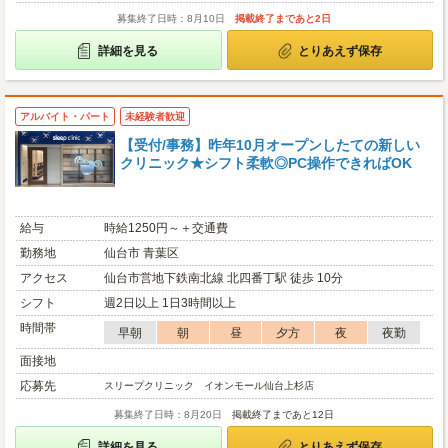
募集終了日時：8月10日
掲載終了まであと2日
詳細を見る
とりあえず保存
アルバイト・パート
未経験者歓迎
【受付/事務】昨年10月オープンしたての新しい
クリニック★シフト柔軟◎PC操作できればOK
給与
時給1250円～＋交通費
勤務地
仙台市 青葉区
アクセス
仙台市営地下鉄南北線 北四番丁駅 徒歩 10分
シフト
週2日以上 1日3時間以上
時間帯
早朝
朝
昼
夕方
夜
夜勤
面接地
応募先
スリープクリニック イオンモール仙台上杉店
募集終了日時：8月20日
掲載終了まであと12日
詳細を見る
とりあえず保存