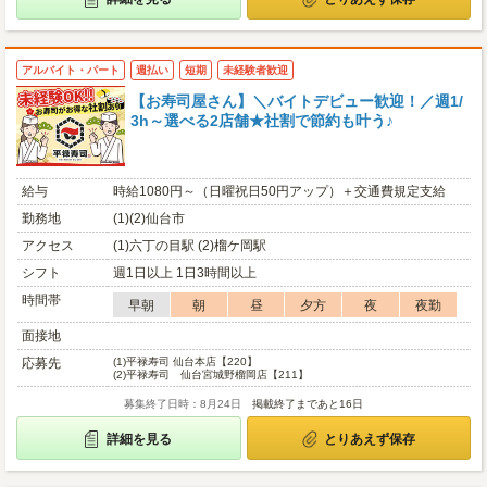
アルバイト・パート
週払い
短期
未経験者歓迎
【お寿司屋さん】＼バイトデビュー歓迎！／週1/
3h～選べる2店舗★社割で節約も叶う♪
給与
時給1080円～（日曜祝日50円アップ）＋交通費規定支給
勤務地
(1)(2)仙台市
アクセス
(1)六丁の目駅 (2)榴ケ岡駅
シフト
週1日以上 1日3時間以上
時間帯
早朝
朝
昼
夕方
夜
夜勤
面接地
応募先
(1)
平禄寿司 仙台本店【220】
(2)
平禄寿司 仙台宮城野榴岡店【211】
募集終了日時：8月24日
掲載終了まであと16日
詳細を見る
とりあえず保存