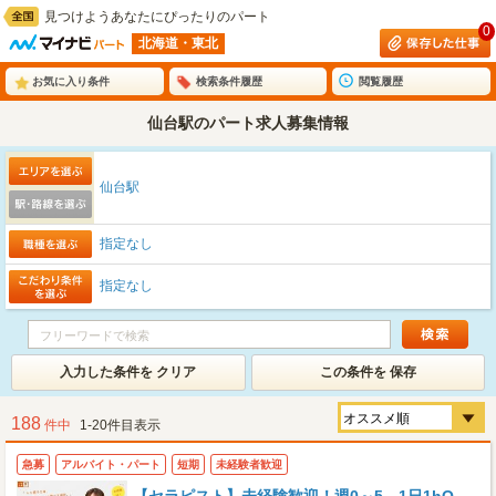
見つけようあなたにぴったりのパート
0
北海道・東北
お気に入り条件
検索条件履歴
閲覧履歴
仙台駅のパート求人募集情報
仙台駅
指定なし
指定なし
入力した条件を クリア
この条件を 保存
188
件中
1-20件目表示
急募
アルバイト・パート
短期
未経験者歓迎