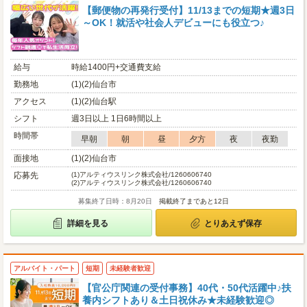
【郵便物の再発行受付】11/13までの短期★週3日
～OK！就活や社会人デビューにも役立つ♪
給与
時給1400円+交通費支給
勤務地
(1)(2)仙台市
アクセス
(1)(2)仙台駅
シフト
週3日以上 1日6時間以上
時間帯
早朝
朝
昼
夕方
夜
夜勤
面接地
(1)(2)仙台市
応募先
(1)
アルティウスリンク株式会社/1260606740
(2)
アルティウスリンク株式会社/1260606740
募集終了日時：8月20日
掲載終了まであと12日
詳細を見る
とりあえず保存
アルバイト・パート
短期
未経験者歓迎
【官公庁関連の受付事務】40代・50代活躍中♪扶
養内シフトあり＆土日祝休み★未経験歓迎◎