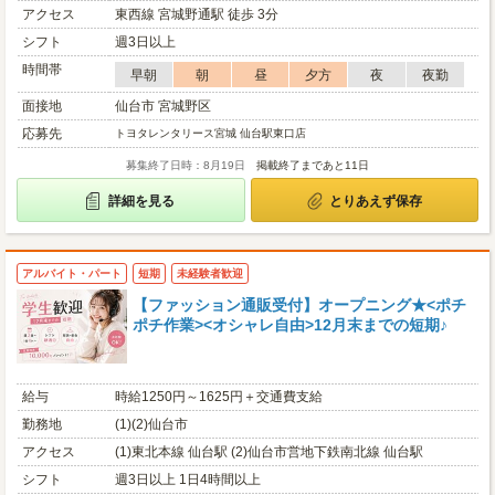
アクセス
東西線 宮城野通駅 徒歩 3分
シフト
週3日以上
時間帯
早朝
朝
昼
夕方
夜
夜勤
面接地
仙台市 宮城野区
応募先
トヨタレンタリース宮城 仙台駅東口店
募集終了日時：8月19日
掲載終了まであと11日
詳細を見る
とりあえず保存
アルバイト・パート
短期
未経験者歓迎
【ファッション通販受付】オープニング★<ポチ
ポチ作業><オシャレ自由>12月末までの短期♪
給与
時給1250円～1625円＋交通費支給
勤務地
(1)(2)仙台市
アクセス
(1)東北本線 仙台駅 (2)仙台市営地下鉄南北線 仙台駅
シフト
週3日以上 1日4時間以上