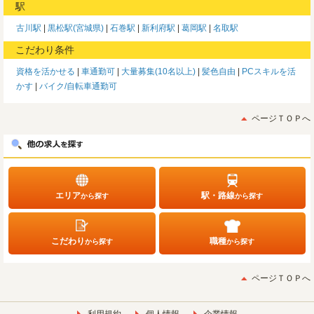
駅
古川駅
黒松駅(宮城県)
石巻駅
新利府駅
葛岡駅
名取駅
こだわり条件
資格を活かせる
車通勤可
大量募集(10名以上)
髪色自由
PCスキルを活
かす
バイク/自転車通勤可
ページＴＯＰへ
エリア
駅・路線
から探す
から探す
こだわり
職種
から探す
から探す
ページＴＯＰへ
利用規約
個人情報
企業情報