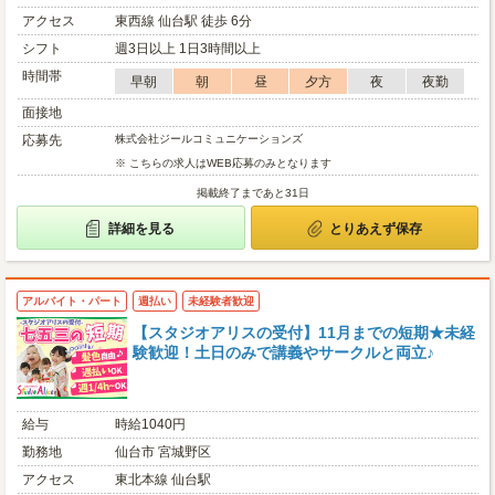
アクセス
東西線 仙台駅 徒歩 6分
シフト
週3日以上 1日3時間以上
時間帯
早朝
朝
昼
夕方
夜
夜勤
面接地
応募先
株式会社ジールコミュニケーションズ
※ こちらの求人はWEB応募のみとなります
掲載終了まであと31日
詳細を見る
とりあえず保存
アルバイト・パート
週払い
未経験者歓迎
【スタジオアリスの受付】11月までの短期★未経
験歓迎！土日のみで講義やサークルと両立♪
給与
時給1040円
勤務地
仙台市 宮城野区
アクセス
東北本線 仙台駅