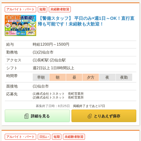
アルバイト・パート
短期
未経験者歓迎
【警備スタッフ】 平日のみ×週1日～OK！直行直
帰も可能です！未経験も大歓迎！
給与
時給1200円～1500円
勤務地
(1)(2)仙台市
アクセス
(1)長町駅 (2)仙台駅
シフト
週2日以上 1日8時間以上
時間帯
早朝
朝
昼
夕方
夜
夜勤
面接地
(1)仙台市
応募先
(1)
株式会社トスネット 長町営業所
(2)
株式会社トスネット 長町営業所
募集終了日時：8月25日
掲載終了まであと17日
詳細を見る
とりあえず保存
アルバイト・パート
日払い
短期
未経験者歓迎