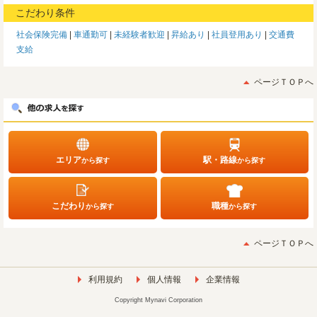
こだわり条件
社会保険完備
車通勤可
未経験者歓迎
昇給あり
社員登用あり
交通費
支給
ページＴＯＰへ
エリア
駅・路線
から探す
から探す
こだわり
職種
から探す
から探す
ページＴＯＰへ
利用規約
個人情報
企業情報
Copyright Mynavi Corporation