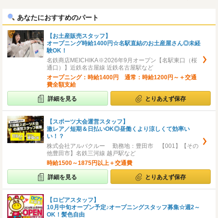
へ
へ
あなたにおすすめのパート
【お土産販売スタッフ】
オープニング時給1400円☆名駅直結のお土産屋さん◎未経
験OK！
名鉄商店MEICHIKA※2026年9月オープン【名駅東口（桜
通口）】近鉄名古屋線 近鉄名古屋駅など
オープニング：時給1400円 通常：時給1200円～＋交通
費全額支給
詳細を見る
とりあえず保存
【スポーツ大会運営スタッフ】
激レア／短期＆日払いOK◎昼働くより涼しくて効率い
い！？
株式会社アルバクルー 勤務地：豊田市 【001】【その
他豊田市】名鉄三河線 越戸駅など
時給1500～1875円以上＋交通費
詳細を見る
とりあえず保存
【ロピアスタッフ】
10月中旬オープン予定♪オープニングスタッフ募集☆週2～
OK！髪色自由