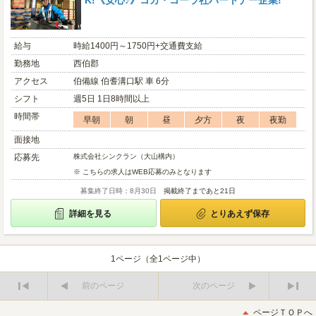
K!《安心♪》コカ・コーラ社パートナー企業!
給与
時給1400円～1750円+交通費支給
勤務地
西伯郡
アクセス
伯備線 伯耆溝口駅 車 6分
シフト
週5日 1日8時間以上
時間帯
早朝
朝
昼
夕方
夜
夜勤
面接地
応募先
株式会社シンクラン（大山構内）
※ こちらの求人はWEB応募のみとなります
募集終了日時：8月30日
掲載終了まであと21日
詳細を見る
とりあえず保存
1ページ（全1ページ中）
前のページ
次のページ
最
最
初
後
ページＴＯＰへ