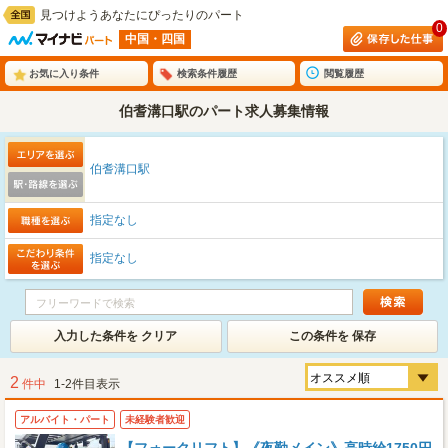
見つけようあなたにぴったりのパート
0
中国・四国
お気に入り条件
検索条件履歴
閲覧履歴
伯耆溝口駅のパート求人募集情報
伯耆溝口駅
指定なし
指定なし
入力した条件を クリア
この条件を 保存
2
件中
1-2件目表示
アルバイト・パート
未経験者歓迎