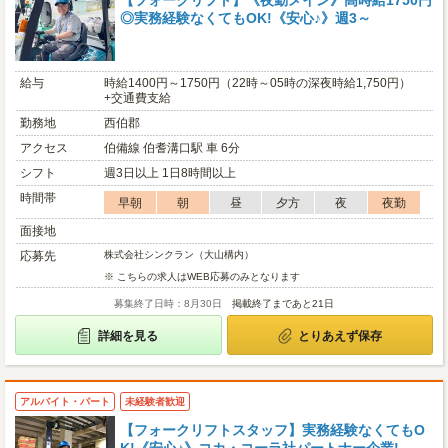
【フォークリフト】《夜勤メイン》高時給1750円
◎実務経験なくてもOK!《安心♪》週3～
給与
時給1400円～1750円（22時～05時の深夜時給1,750円）
+交通費支給
勤務地
西伯郡
アクセス
伯備線 伯耆溝口駅 車 6分
シフト
週3日以上 1日8時間以上
時間帯
早朝
朝
昼
夕方
夜
夜勤
面接地
応募先
株式会社シンクラン（大山構内）
※ こちらの求人はWEB応募のみとなります
募集終了日時：8月30日
掲載終了まであと21日
詳細を見る
とりあえず保存
アルバイト・パート
未経験者歓迎
【フォークリフトスタッフ】実務経験なくてもO