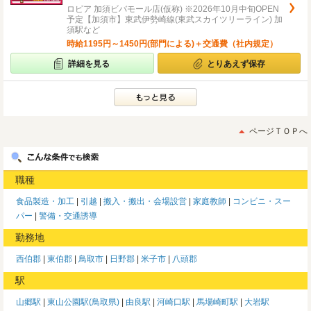
ロピア 加須ビバモール店(仮称) ※2026年10月中旬OPEN
予定【加須市】東武伊勢崎線(東武スカイツリーライン) 加
須駅など
時給1195円～1450円(部門による)＋交通費（社内規定）
詳細を見る
とりあえず保存
ページＴＯＰへ
職種
食品製造・加工
引越
搬入・搬出・会場設営
家庭教師
コンビニ・スー
パー
警備・交通誘導
勤務地
西伯郡
東伯郡
鳥取市
日野郡
米子市
八頭郡
駅
山郷駅
東山公園駅(鳥取県)
由良駅
河崎口駅
馬場崎町駅
大岩駅