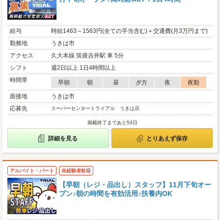
給与
時給1463～1563円(全ての手当含む)＋交通費(月3万円まで)
勤務地
うきは市
アクセス
久大本線 筑後吉井駅 車 5分
シフト
週2日以上 1日4時間以上
時間帯
早朝
朝
昼
夕方
夜
夜勤
面接地
うきは市
応募先
スーパーセンタートライアル うきは店
掲載終了まであと53日
詳細を見る
とりあえず保存
アルバイト・パート
未経験者歓迎
【早朝（レジ・品出し）スタッフ】11月下旬オー
プン♪朝の時間を有効活用♪扶養内OK