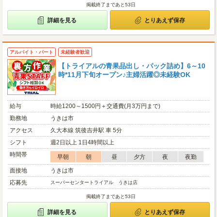
掲載終了まであと53日
詳細を見る
とりあえず保存
アルバイト・パート
未経験者歓迎
【トライアルの青果品出し・パック詰め】6～10
時*11月下旬オープン♪主婦活躍◎未経験OK
給与
時給1200～1500円＋交通費(月3万円まで)
勤務地
うきは市
アクセス
久大本線 筑後吉井駅 車 5分
シフト
週2日以上 1日4時間以上
時間帯
早朝
朝
昼
夕方
夜
夜勤
面接地
うきは市
応募先
スーパーセンタートライアル うきは店
掲載終了まであと53日
詳細を見る
とりあえず保存