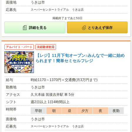
面接地
うきは市
応募先
スーパーセンタートライアル うきは店
掲載終了まであと53日
詳細を見る
とりあえず保存
アルバイト・パート
未経験者歓迎
【レジ】11月下旬オープン♪みんなで一緒に始め
られます！簡単セミセルフレジ
給与
時給1170～1370円＋交通費(月3万円まで)
勤務地
うきは市
アクセス
久大本線 筑後吉井駅 車 5分
シフト
週2日以上 1日4時間以上
時間帯
早朝
朝
昼
夕方
夜
夜勤
面接地
うきは市
応募先
スーパーセンタートライアル うきは店