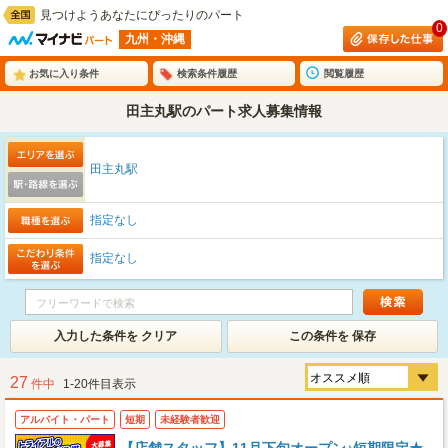
見つけようあなたにぴったりのパート
0
九州・沖縄
お気に入り条件
検索条件履歴
閲覧履歴
田主丸駅のパート求人募集情報
田主丸駅
指定なし
指定なし
入力した条件を クリア
この条件を 保存
27
件中
1-20件目表示
アルバイト・パート
短期
未経験者歓迎