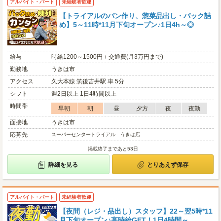
アルバイト・パート
未経験者歓迎
【トライアルのパン作り、惣菜品出し・パック詰
め】5～11時*11月下旬オープン♪1日4h～◎
給与
時給1200～1500円＋交通費(月3万円まで)
勤務地
うきは市
アクセス
久大本線 筑後吉井駅 車 5分
シフト
週2日以上 1日4時間以上
時間帯
早朝
朝
昼
夕方
夜
夜勤
面接地
うきは市
応募先
スーパーセンタートライアル うきは店
掲載終了まであと53日
詳細を見る
とりあえず保存
アルバイト・パート
未経験者歓迎
【夜間（レジ・品出し）スタッフ】22～翌5時*11
月下旬オープン♪高時給GET！1日4時間～