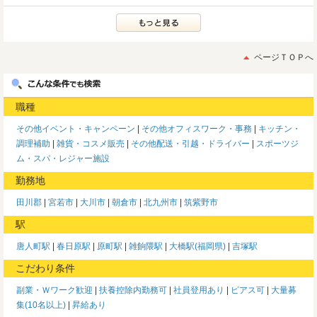
ページＴＯＰへ
職種
その他イベント・キャンペーン
その他オフィスワーク・事務
キッチン・
調理補助
雑貨・コスメ販売
その他配送・引越・ドライバー
スポーツジ
ム・スパ・レジャー施設
勤務地
田川郡
宮若市
大川市
朝倉市
北九州市
筑紫野市
駅
唐人町駅
春日原駅
原町駅
雑餉隈駅
大橋駅(福岡県)
吉塚駅
こだわり条件
副業・Ｗワーク歓迎
扶養控除内勤務可
社員登用あり
ピアス可
大量募
集(10名以上)
昇給あり