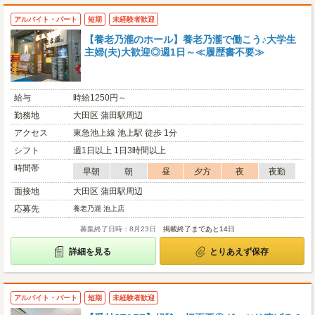
アルバイト・パート
短期
未経験者歓迎
【養老乃瀧のホール】養老乃瀧で働こう♪大学生
主婦(夫)大歓迎◎週1日～≪履歴書不要≫
給与
時給1250円～
勤務地
大田区 蒲田駅周辺
アクセス
東急池上線 池上駅 徒歩 1分
シフト
週1日以上 1日3時間以上
時間帯
早朝
朝
昼
夕方
夜
夜勤
面接地
大田区 蒲田駅周辺
応募先
養老乃瀧 池上店
募集終了日時：8月23日
掲載終了まであと14日
詳細を見る
とりあえず保存
アルバイト・パート
短期
未経験者歓迎