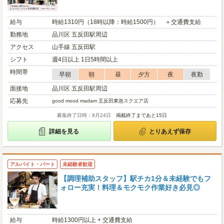
給与
時給1310円（18時以降：時給1500円） ＋交通費支給
勤務地
品川区 五反田駅周辺
アクセス
山手線 五反田駅
シフト
週4日以上 1日5時間以上
時間帯
早朝
朝
昼
夕方
夜
夜勤
面接地
品川区 五反田駅周辺
応募先
good mood madam 五反田東急スクエア店
募集終了日時：8月24日
掲載終了まであと15日
詳細を見る
とりあえず保存
アルバイト・パート
未経験者歓迎
【調理補助スタッフ】駅チカ1分＆未経験でもフ
ォロー充実！料理＆モクモク作業好き必見◎
給与
時給1300円以上 + 交通費支給