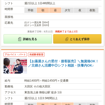
シフト
週2日以上 1日4時間以上
時間帯
早朝
朝
昼
夕方
夜
夜勤
面接地
応募先
(1)
ドシー恵比寿【004】
(2)
ドシー五反田【020】
募集終了日時：8月11日
掲載終了まであと2日
詳細を見る
とりあえず保存
アルバイト・パート
未経験者歓迎
【お薬屋さんの受付・接客販売】＼無資格OK！
／主婦さん活躍中◎シフト相談・扶養内OK♪
給与
時給1400円～時給1450円＋交通費
勤務地
大田区 その他大田区
アクセス
東急池上線 御嶽山駅 徒歩 1分
シフト
週2日以上 1日3.5時間以上
時間帯