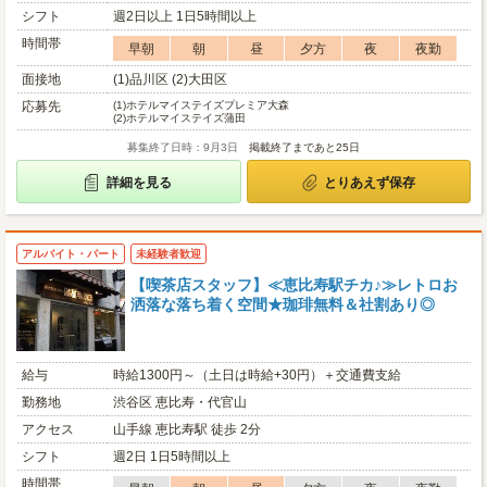
シフト
週2日以上 1日5時間以上
時間帯
早朝
朝
昼
夕方
夜
夜勤
面接地
(1)品川区 (2)大田区
応募先
(1)
ホテルマイステイズプレミア大森
(2)
ホテルマイステイズ蒲田
募集終了日時：9月3日
掲載終了まであと25日
詳細を見る
とりあえず保存
アルバイト・パート
未経験者歓迎
【喫茶店スタッフ】≪恵比寿駅チカ♪≫レトロお
洒落な落ち着く空間★珈琲無料＆社割あり◎
給与
時給1300円～（土日は時給+30円）＋交通費支給
勤務地
渋谷区 恵比寿・代官山
アクセス
山手線 恵比寿駅 徒歩 2分
シフト
週2日 1日5時間以上
時間帯