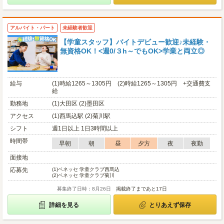
アルバイト・パート
未経験者歓迎
【学童スタッフ】バイトデビュー歓迎♪未経験・
無資格OK！<週0/３h～でもOK>学業と両立◎
給与
(1)時給1265～1305円 (2)時給1265～1305円 +交通費支
給
勤務地
(1)大田区 (2)墨田区
アクセス
(1)西馬込駅 (2)菊川駅
シフト
週1日以上 1日3時間以上
時間帯
早朝
朝
昼
夕方
夜
夜勤
面接地
応募先
(1)
ベネッセ 学童クラブ西馬込
(2)
ベネッセ 学童クラブ菊川
募集終了日時：8月26日
掲載終了まであと17日
詳細を見る
とりあえず保存