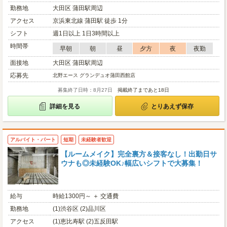
勤務地
大田区 蒲田駅周辺
アクセス
京浜東北線 蒲田駅 徒歩 1分
シフト
週1日以上 1日3時間以上
時間帯
早朝
朝
昼
夕方
夜
夜勤
面接地
大田区 蒲田駅周辺
応募先
北野エース グランデュオ蒲田西館店
募集終了日時：8月27日
掲載終了まであと18日
詳細を見る
とりあえず保存
アルバイト・パート
短期
未経験者歓迎
【ルームメイク】完全裏方＆接客なし！出勤日サ
ウナも◎未経験OK♪幅広いシフトで大募集！
給与
時給1300円～ ＋ 交通費
勤務地
(1)渋谷区 (2)品川区
アクセス
(1)恵比寿駅 (2)五反田駅