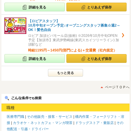
詳細を見る
とりあえず保存
【ロピアスタッフ】
10月中旬オープン予定♪オープニングスタッフ募集☆週2～
OK！髪色自由
ロピア 加須ビバモール店(仮称) ※2026年10月中旬OPEN
予定【加須市】東武伊勢崎線(東武スカイツリーライン) 加
須駅など
時給1195円～1450円(部門による)＋交通費（社内規定）
詳細を見る
とりあえず保存
ページＴＯＰへ
職種
医療専門職
その他販売・接客・サービス
構内作業・フォークリフト・溶
接
カラオケ・ネットカフェ・マンガ喫茶
ドラッグストア・量販店
その
他配送・引越・ドライバー