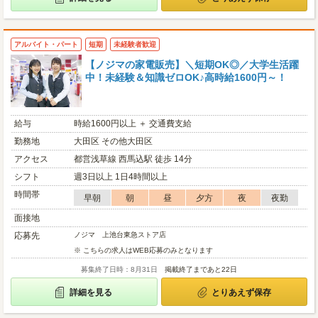
アルバイト・パート
短期
未経験者歓迎
【ノジマの家電販売】＼短期OK◎／大学生活躍
中！未経験＆知識ゼロOK♪高時給1600円～！
給与
時給1600円以上 ＋ 交通費支給
勤務地
大田区 その他大田区
アクセス
都営浅草線 西馬込駅 徒歩 14分
シフト
週3日以上 1日4時間以上
時間帯
早朝
朝
昼
夕方
夜
夜勤
面接地
応募先
ノジマ 上池台東急ストア店
※ こちらの求人はWEB応募のみとなります
募集終了日時：8月31日
掲載終了まであと22日
詳細を見る
とりあえず保存