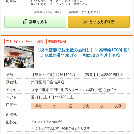
応募先
(1)
回し寿司 活 グランデュオ蒲田店
(2)
回し寿司 活 グランツリー武蔵小杉店
募集終了日時：8月20日
掲載終了まであと11日
詳細を見る
とりあえず保存
アルバイト・パート
短期
未経験者歓迎
【羽田空港でお土産の品出し】＼高時給1700円以
上／簡単作業で稼げる！月給30万円以上も◎
給与
【早番・遅番】時給1700以上 【夜勤】時給2200円以上
勤務地
大田区 羽田空港周辺
アクセス
京急空港線 羽田空港第３ターミナル駅(京急) 徒歩 5分
シフト
週2日以上 1日7.5時間以上
時間帯
早朝
朝
昼
夕方
夜
夜勤
面接地
応募先
ビヨンドトキオ株式会社
※ こちらの求人はWEB応募のみとなります