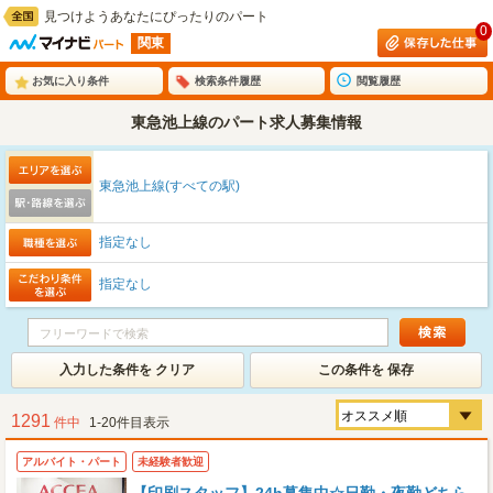
見つけようあなたにぴったりのパート
0
関東
お気に入り条件
検索条件履歴
閲覧履歴
東急池上線のパート求人募集情報
東急池上線(すべての駅)
指定なし
指定なし
入力した条件を クリア
この条件を 保存
1291
件中
1-20件目表示
アルバイト・パート
未経験者歓迎