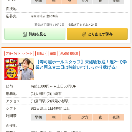
早朝
朝
昼
夕方
夜
夜勤
面接地
応募先
備屋珈琲店 恵比寿店
募集終了日時：9月2日
掲載終了まであと24日
詳細を見る
とりあえず保存
アルバイト・パート
日払い
短期
未経験者歓迎
【寿司屋ホールスタッフ】未経験歓迎！週2~で学
業と両立★土日は時給UPでしっかり稼げる♪
給与
時給1300円～＋土日50円UP
勤務地
(1)大田区 (2)川崎市
アクセス
(1)蒲田駅 (2)武蔵小杉駅
シフト
週2日以上 1日4時間以上
時間帯
早朝
朝
昼
夕方
夜
夜勤
面接地