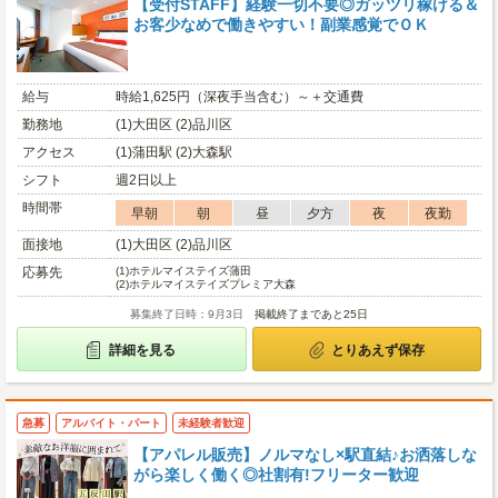
【受付STAFF】経験一切不要◎ガッツリ稼げる＆
お客少なめで働きやすい！副業感覚でＯＫ
給与
時給1,625円（深夜手当含む）～＋交通費
勤務地
(1)大田区 (2)品川区
アクセス
(1)蒲田駅 (2)大森駅
シフト
週2日以上
時間帯
早朝
朝
昼
夕方
夜
夜勤
面接地
(1)大田区 (2)品川区
応募先
(1)
ホテルマイステイズ蒲田
(2)
ホテルマイステイズプレミア大森
募集終了日時：9月3日
掲載終了まであと25日
詳細を見る
とりあえず保存
急募
アルバイト・パート
未経験者歓迎
【アパレル販売】ノルマなし×駅直結♪お洒落しな
がら楽しく働く◎社割有!フリーター歓迎