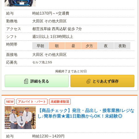
給与
時給1370円～+交通費
勤務地
大田区 その他大田区
アクセス
都営浅草線 西馬込駅 徒歩 7分
シフト
週1日以上 1日3時間以上
時間帯
早朝
朝
昼
夕方
夜
夜勤
面接地
大田区 その他大田区
応募先
セルフ池上SS
掲載終了まであと32日
詳細を見る
とりあえず保存
NEW
アルバイト・パート
未経験者歓迎
【商品チェック】発注・品出し・接客業務!レジな
し♪簡単作業★週1日勤務からOK！未経験◎
給与
時給1230～1420円