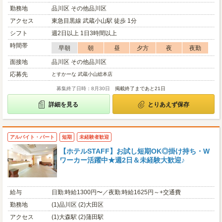
勤務地
品川区 その他品川区
アクセス
東急目黒線 武蔵小山駅 徒歩 1分
シフト
週2日以上 1日3時間以上
時間帯
早朝
朝
昼
夕方
夜
夜勤
面接地
品川区 その他品川区
応募先
とすかーな 武蔵小山総本店
募集終了日時：8月30日
掲載終了まであと21日
詳細を見る
とりあえず保存
アルバイト・パート
短期
未経験者歓迎
【ホテルSTAFF】お試し短期OK◎掛け持ち・W
ワーカー活躍中★週2日＆未経験大歓迎♪
給与
日勤:時給1300円〜／夜勤:時給1625円～+交通費
勤務地
(1)品川区 (2)大田区
アクセス
(1)大森駅 (2)蒲田駅