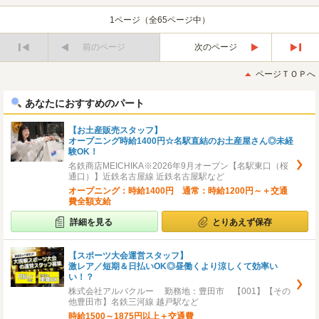
1ページ（全65ページ中）
前のページ
次のページ
最
最
初
後
ページＴＯＰへ
へ
へ
あなたにおすすめのパート
【お土産販売スタッフ】
オープニング時給1400円☆名駅直結のお土産屋さん◎未経
験OK！
名鉄商店MEICHIKA※2026年9月オープン【名駅東口（桜
通口）】近鉄名古屋線 近鉄名古屋駅など
オープニング：時給1400円 通常：時給1200円～＋交通
費全額支給
詳細を見る
とりあえず保存
【スポーツ大会運営スタッフ】
激レア／短期＆日払いOK◎昼働くより涼しくて効率い
い！？
株式会社アルバクルー 勤務地：豊田市 【001】【その
他豊田市】名鉄三河線 越戸駅など
時給1500～1875円以上＋交通費