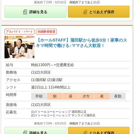
募集終了日時：8月30日
掲載終了まであと21日
詳細を見る
とりあえず保存
アルバイト・パート
未経験者歓迎
【ホールSTAFF】蒲田駅から徒歩3分！家事のス
キマ時間で働ける♪ママさん大歓迎！
給与
時給1300円～+交通費支給
勤務地
(1)(2)大田区
アクセス
(1)蒲田駅 (2)蓮沼駅
シフト
週2日以上 1日4時間以上
時間帯
早朝
朝
昼
夕方
夜
夜勤
面接地
(1)(2)大田区
応募先
(1)
ドトールコーヒーショップ 蒲田西口店
(2)
ドトールコーヒーショップ サンライズ蒲田店
募集終了日時：8月20日
掲載終了まであと11日
詳細を見る
とりあえず保存