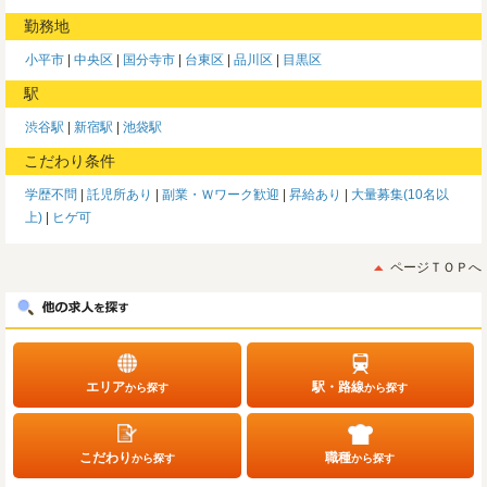
勤務地
小平市
中央区
国分寺市
台東区
品川区
目黒区
駅
渋谷駅
新宿駅
池袋駅
こだわり条件
学歴不問
託児所あり
副業・Ｗワーク歓迎
昇給あり
大量募集(10名以
上)
ヒゲ可
ページＴＯＰへ
エリア
駅・路線
から探す
から探す
こだわり
職種
から探す
から探す