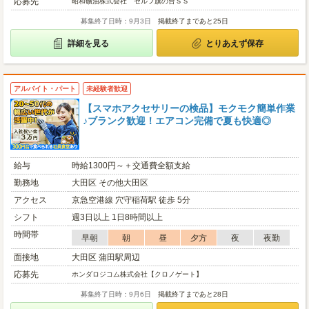
応募先
昭和礦油株式会社 セルフ旗の台ＳＳ
募集終了日時：9月3日
掲載終了まであと25日
詳細を見る
とりあえず保存
アルバイト・パート
未経験者歓迎
【スマホアクセサリーの検品】モクモク簡単作業
♪ブランク歓迎！エアコン完備で夏も快適◎
給与
時給1300円～＋交通費全額支給
勤務地
大田区 その他大田区
アクセス
京急空港線 穴守稲荷駅 徒歩 5分
シフト
週3日以上 1日8時間以上
時間帯
早朝
朝
昼
夕方
夜
夜勤
面接地
大田区 蒲田駅周辺
応募先
ホンダロジコム株式会社【クロノゲート】
募集終了日時：9月6日
掲載終了まであと28日