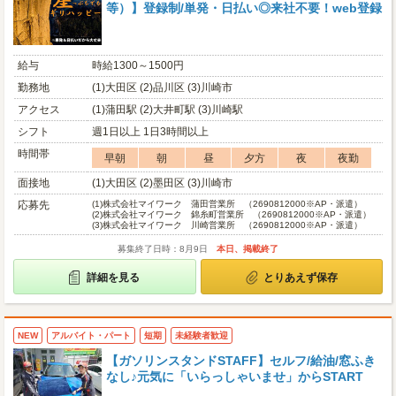
等）】登録制/単発・日払い◎来社不要！web登録
給与
時給1300～1500円
勤務地
(1)大田区 (2)品川区 (3)川崎市
アクセス
(1)蒲田駅 (2)大井町駅 (3)川崎駅
シフト
週1日以上 1日3時間以上
時間帯
早朝
朝
昼
夕方
夜
夜勤
面接地
(1)大田区 (2)墨田区 (3)川崎市
応募先
(1)
株式会社マイワーク 蒲田営業所 （2690812000※AP・派遣）
(2)
株式会社マイワーク 錦糸町営業所 （2690812000※AP・派遣）
(3)
株式会社マイワーク 川崎営業所 （2690812000※AP・派遣）
募集終了日時：8月9日
本日、掲載終了
詳細を見る
とりあえず保存
NEW
アルバイト・パート
短期
未経験者歓迎
【ガソリンスタンドSTAFF】セルフ/給油/窓ふき
なし♪元気に「いらっしゃいませ」からSTART