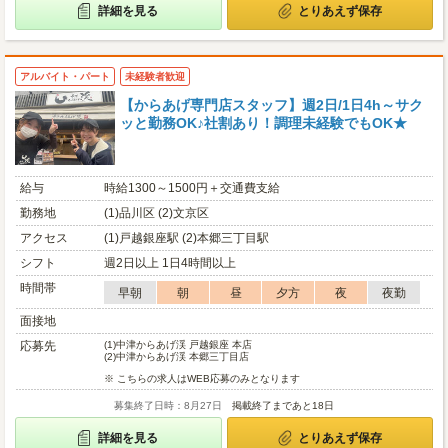
詳細を見る
とりあえず保存
アルバイト・パート
未経験者歓迎
【からあげ専門店スタッフ】週2日/1日4h～サク
ッと勤務OK♪社割あり！調理未経験でもOK★
給与
時給1300～1500円＋交通費支給
勤務地
(1)品川区 (2)文京区
アクセス
(1)戸越銀座駅 (2)本郷三丁目駅
シフト
週2日以上 1日4時間以上
時間帯
早朝
朝
昼
夕方
夜
夜勤
面接地
応募先
(1)
中津からあげ渓 戸越銀座 本店
(2)
中津からあげ渓 本郷三丁目店
※ こちらの求人はWEB応募のみとなります
募集終了日時：8月27日
掲載終了まであと18日
詳細を見る
とりあえず保存