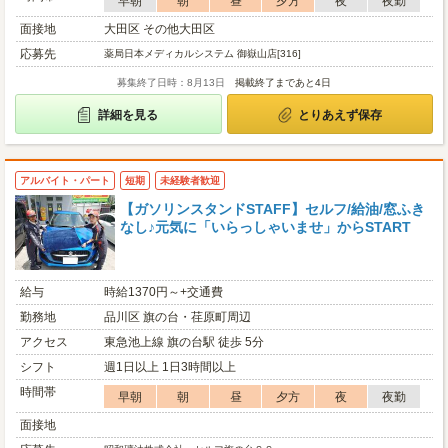
早朝
朝
昼
夕方
夜
夜勤
面接地
大田区 その他大田区
応募先
薬局日本メディカルシステム 御嶽山店[316]
募集終了日時：8月13日
掲載終了まであと4日
詳細を見る
とりあえず保存
アルバイト・パート
短期
未経験者歓迎
【ガソリンスタンドSTAFF】セルフ/給油/窓ふき
なし♪元気に「いらっしゃいませ」からSTART
給与
時給1370円～+交通費
勤務地
品川区 旗の台・荏原町周辺
アクセス
東急池上線 旗の台駅 徒歩 5分
シフト
週1日以上 1日3時間以上
時間帯
早朝
朝
昼
夕方
夜
夜勤
面接地