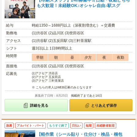
【印刷スタッフ】24h募集中☆日勤・夜勤どちら
も大歓迎！未経験OK♪オシャレ自由♪駅スグ
給与
時給1350～1688円以上（深夜割増含む）＋交通費
勤務地
(1)渋谷区 (2)品川区 (3)世田谷区
アクセス
(1)渋谷駅 (2)五反田駅 (3)三軒茶屋駅
シフト
週3日以上 1日8時間以上
時間帯
早朝
朝
昼
夕方
夜
夜勤
面接地
(1)渋谷区 (2)品川区 (3)世田谷区
応募先
(1)
アクセア 渋谷店
(2)
アクセア 五反田店
(3)
アクセア 三軒茶屋店
※ こちらの求人はWEB応募のみとなります
募集終了日時：8月25日
掲載終了まであと16日
詳細を見る
とりあえず保存
急募
アルバイト・パート
もうすぐ終了
日払い
短期
未経験者歓迎
【軽作業（シール貼り・仕分け・検品・梱包