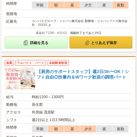
時間帯
早朝
朝
昼
夕方
夜
夜勤
面接地
応募先
コンパスグループ・ジャパン株式会社 勤務地：ジャパンフーズ株式会
社 31010_p
募集終了日時：9月3日
掲載終了まであと25日
詳細を見る
とりあえず保存
急募
アルバイト・パート
未経験者歓迎
【厨房のサポートスタッフ】週2日/3h〜OK！シ
フト自由◎扶養内＆Wワーク歓迎の調理パート
給与
時給1200～1300円
勤務地
長生郡
アクセス
外房線 茂原駅
シフト
週2日以上 1日3.5時間以上
時間帯
早朝
朝
昼
夕方
夜
夜勤