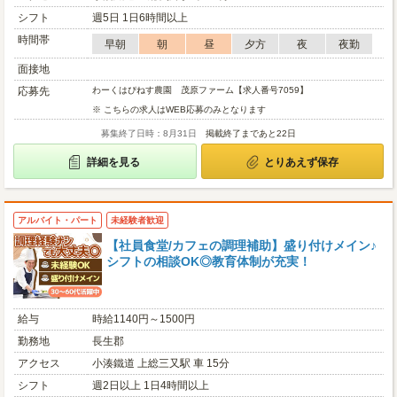
シフト
週5日 1日6時間以上
時間帯
早朝
朝
昼
夕方
夜
夜勤
面接地
応募先
わーくはぴねす農園 茂原ファーム【求人番号7059】
※ こちらの求人はWEB応募のみとなります
募集終了日時：8月31日
掲載終了まであと22日
詳細を見る
とりあえず保存
アルバイト・パート
未経験者歓迎
【社員食堂/カフェの調理補助】盛り付けメイン♪
シフトの相談OK◎教育体制が充実！
給与
時給1140円～1500円
勤務地
長生郡
アクセス
小湊鐵道 上総三又駅 車 15分
シフト
週2日以上 1日4時間以上