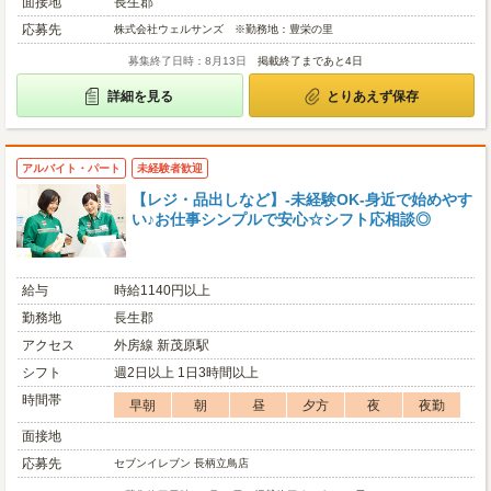
面接地
長生郡
応募先
株式会社ウェルサンズ ※勤務地：豊栄の里
募集終了日時：8月13日
掲載終了まであと4日
詳細を見る
とりあえず保存
アルバイト・パート
未経験者歓迎
【レジ・品出しなど】-未経験OK-身近で始めやす
い♪お仕事シンプルで安心☆シフト応相談◎
給与
時給1140円以上
勤務地
長生郡
アクセス
外房線 新茂原駅
シフト
週2日以上 1日3時間以上
時間帯
早朝
朝
昼
夕方
夜
夜勤
面接地
応募先
セブンイレブン 長柄立鳥店