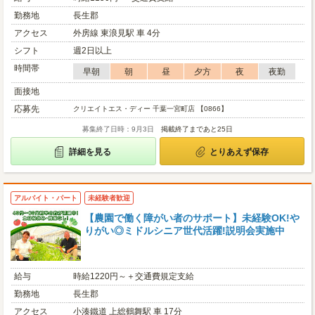
勤務地
長生郡
アクセス
外房線 東浪見駅 車 4分
シフト
週2日以上
時間帯
早朝
朝
昼
夕方
夜
夜勤
面接地
応募先
クリエイトエス・ディー 千葉一宮町店 【0866】
募集終了日時：9月3日
掲載終了まであと25日
詳細を見る
とりあえず保存
アルバイト・パート
未経験者歓迎
【農園で働く障がい者のサポート】未経験OK!や
りがい◎ミドルシニア世代活躍!説明会実施中
給与
時給1220円～＋交通費規定支給
勤務地
長生郡
アクセス
小湊鐵道 上総鶴舞駅 車 17分