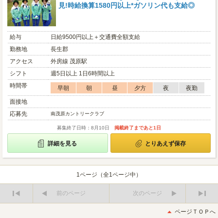
見!時給換算1580円以上*ガソリン代も支給◎
給与
日給9500円以上＋交通費全額支給
勤務地
長生郡
アクセス
外房線 茂原駅
シフト
週5日以上 1日6時間以上
時間帯
早朝
朝
昼
夕方
夜
夜勤
面接地
応募先
南茂原カントリークラブ
募集終了日時：8月10日
掲載終了まであと1日
詳細を見る
とりあえず保存
1ページ（全1ページ中）
前のページ
次のページ
最
最
初
後
ページＴＯＰへ