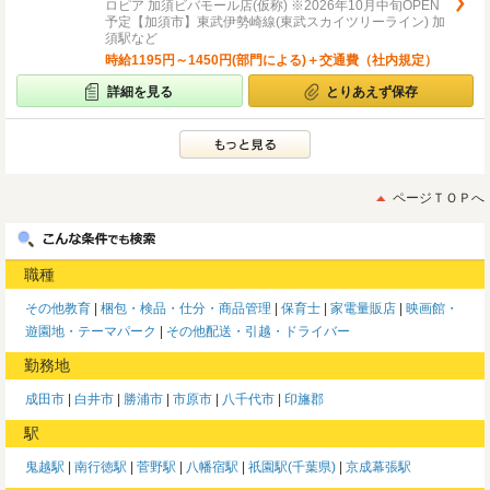
ロピア 加須ビバモール店(仮称) ※2026年10月中旬OPEN
予定【加須市】東武伊勢崎線(東武スカイツリーライン) 加
須駅など
時給1195円～1450円(部門による)＋交通費（社内規定）
詳細を見る
とりあえず保存
ページＴＯＰへ
職種
その他教育
梱包・検品・仕分・商品管理
保育士
家電量販店
映画館・
遊園地・テーマパーク
その他配送・引越・ドライバー
勤務地
成田市
白井市
勝浦市
市原市
八千代市
印旛郡
駅
鬼越駅
南行徳駅
菅野駅
八幡宿駅
祇園駅(千葉県)
京成幕張駅