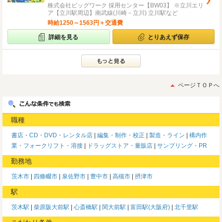
株式会社ビッグワーク 採用センター【BW03】 ※立川エリ
ア【立川駅周辺】南武線(川崎－立川) 立川駅など
時給1250～1563円＋交通費
詳細を見る
とりあえず保存
ページＴＯＰへ
職種
書店・CD・DVD・レンタル店
編集・制作・校正
製造・ライン
構内作
業・フォークリフト・溶接
ドラッグストア・量販店
サンプリング・PR
勤務地
茨木市
四條畷市
泉佐野市
豊中市
高槻市
摂津市
駅
茨木駅
柴原阪大前駅
心斎橋駅
関大前駅
富田駅(大阪府)
北千里駅