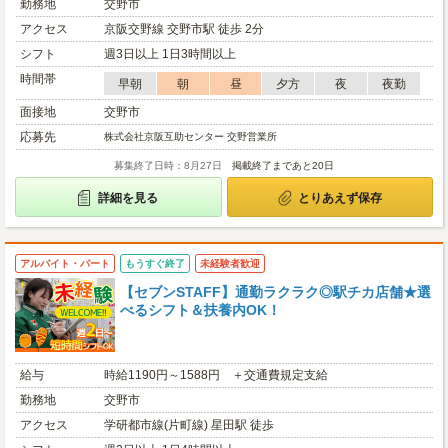
勤務地
交野市
アクセス
京阪交野線 交野市駅 徒歩 2分
シフト
週3日以上 1日3時間以上
時間帯
早朝
朝
昼
夕方
夜
夜勤
面接地
交野市
応募先
株式会社京阪互助センター 交野営業所
募集終了日時：8月27日
掲載終了まであと20日
詳細を見る
とりあえず保存
アルバイト・パート
もうすぐ終了
未経験者歓迎
【セブンSTAFF】通勤ラクラク◎駅チカ店舗★選
べるシフト＆扶養内OK！
給与
時給1190円～1588円 ＋交通費規定支給
勤務地
交野市
アクセス
学研都市線(片町線) 星田駅 徒歩