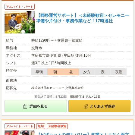
アルバイト・パート
【葬祭運営サポート】＜未経験歓迎＞セレモニー
準備や片付け・事務作業など！17時退社
給与
時給1290円～+ 交通費一部支給
勤務地
交野市
アクセス
学研都市線(片町線) 星田駅 徒歩 16分
シフト
週3日以上 1日5時間以上
時間帯
早朝
朝
昼
夕方
夜
夜勤
面接地
応募先
株式会社日本セレモニー 交野典礼会館
募集終了日時：8月23日
掲載終了まであと16日
詳細を見る
とりあえず保存
アルバイト・パート
短期
未経験者歓迎
【ピザハットのデリバリー】学業とムリなく両立