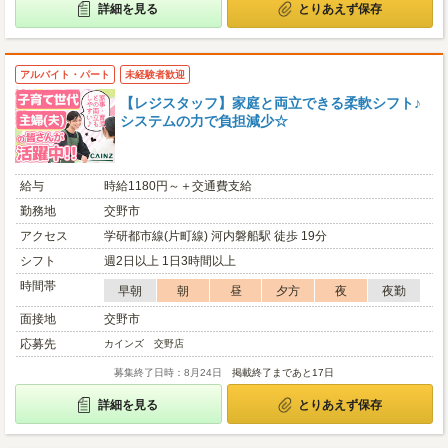
詳細を見る
とりあえず保存
アルバイト・パート
未経験者歓迎
【レジスタッフ】家庭と両立できる柔軟シフト♪
システムの力で負担減少☆
給与
時給1180円～＋交通費支給
勤務地
交野市
アクセス
学研都市線(片町線) 河内磐船駅 徒歩 19分
シフト
週2日以上 1日3時間以上
時間帯
早朝
朝
昼
夕方
夜
夜勤
面接地
交野市
応募先
カインズ 交野店
募集終了日時：8月24日
掲載終了まであと17日
詳細を見る
とりあえず保存