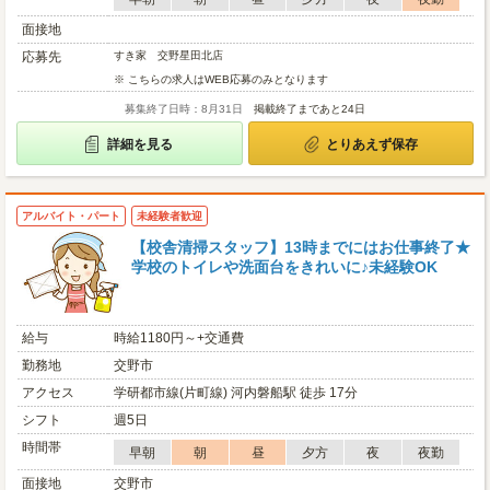
面接地
応募先
すき家 交野星田北店
※ こちらの求人はWEB応募のみとなります
募集終了日時：8月31日
掲載終了まであと24日
詳細を見る
とりあえず保存
アルバイト・パート
未経験者歓迎
【校舎清掃スタッフ】13時までにはお仕事終了★
学校のトイレや洗面台をきれいに♪未経験OK
給与
時給1180円～+交通費
勤務地
交野市
アクセス
学研都市線(片町線) 河内磐船駅 徒歩 17分
シフト
週5日
時間帯
早朝
朝
昼
夕方
夜
夜勤
面接地
交野市