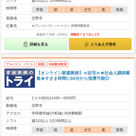
シフト
週2日以上 1日4時間以上
時間帯
早朝
朝
昼
夕方
夜
夜勤
面接地
交野市
応募先
セブン-イレブン ハートイン JR星田駅前店
募集終了日時：8月9日
掲載終了まであと2日
詳細を見る
とりあえず保存
アルバイト・パート
短期
未経験者歓迎
【オンライン家庭教師】≪在宅≫★社会人講師募
集★すきま時間に60分から指導可能◎
給与
1コマ(60分)1430～6930円
勤務地
交野市
アクセス
学研都市線(片町線) 河内磐船駅
シフト
週1日以上 1日1時間以上
時間帯
早朝
朝
昼
夕方
夜
夜勤