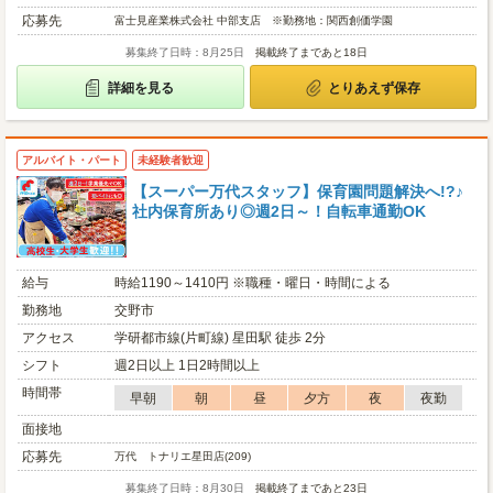
応募先
富士見産業株式会社 中部支店 ※勤務地：関西創価学園
募集終了日時：8月25日
掲載終了まであと18日
詳細を見る
とりあえず保存
アルバイト・パート
未経験者歓迎
【スーパー万代スタッフ】保育園問題解決へ!?♪
社内保育所あり◎週2日～！自転車通勤OK
給与
時給1190～1410円 ※職種・曜日・時間による
勤務地
交野市
アクセス
学研都市線(片町線) 星田駅 徒歩 2分
シフト
週2日以上 1日2時間以上
時間帯
早朝
朝
昼
夕方
夜
夜勤
面接地
応募先
万代 トナリエ星田店(209)
募集終了日時：8月30日
掲載終了まであと23日