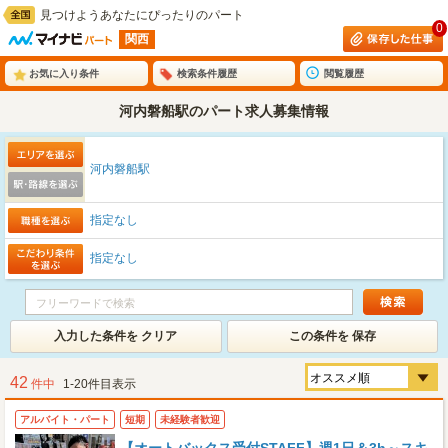
見つけようあなたにぴったりのパート
0
関西
お気に入り条件
検索条件履歴
閲覧履歴
河内磐船駅のパート求人募集情報
河内磐船駅
指定なし
指定なし
入力した条件を クリア
この条件を 保存
42
件中
1-20件目表示
アルバイト・パート
短期
未経験者歓迎