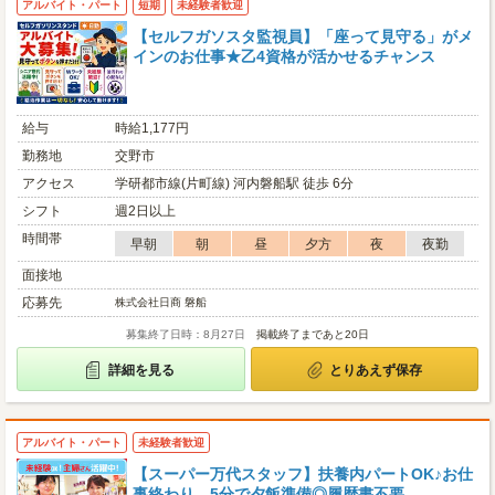
アルバイト・パート
短期
未経験者歓迎
【セルフガソスタ監視員】「座って見守る」がメ
インのお仕事★乙4資格が活かせるチャンス
給与
時給1,177円
勤務地
交野市
アクセス
学研都市線(片町線) 河内磐船駅 徒歩 6分
シフト
週2日以上
時間帯
早朝
朝
昼
夕方
夜
夜勤
面接地
応募先
株式会社日商 磐船
募集終了日時：8月27日
掲載終了まであと20日
詳細を見る
とりあえず保存
アルバイト・パート
未経験者歓迎
【スーパー万代スタッフ】扶養内パートOK♪お仕
事終わり、5分で夕飯準備◎履歴書不要