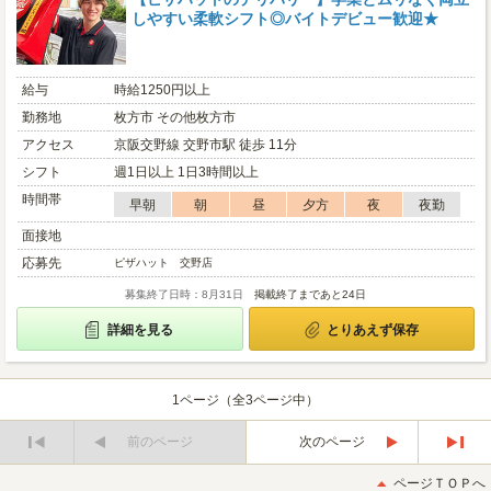
しやすい柔軟シフト◎バイトデビュー歓迎★
給与
時給1250円以上
勤務地
枚方市 その他枚方市
アクセス
京阪交野線 交野市駅 徒歩 11分
シフト
週1日以上 1日3時間以上
時間帯
早朝
朝
昼
夕方
夜
夜勤
面接地
応募先
ピザハット 交野店
募集終了日時：8月31日
掲載終了まであと24日
詳細を見る
とりあえず保存
1ページ（全3ページ中）
前のページ
次のページ
最
最
初
後
ページＴＯＰへ