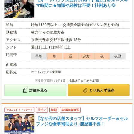
【オートバックス受付STAFF】週1日＆3h～スキ
マ時間に★知識や経験は不要！社割あり◎
給与
時給1180円以上 ＋ 交通費全額支給(ガソリン代も支給)
勤務地
枚方市 その他枚方市
アクセス
京阪交野線 交野市駅 徒歩 15分
シフト
週1日以上 1日3時間以上
時間帯
早朝
朝
昼
夕方
夜
夜勤
面接地
応募先
オートバックス東香里
募集終了日時：9月3日
掲載終了まであと27日
詳細を見る
とりあえず保存
アルバイト・パート
日払い
短期
未経験者歓迎
【なか卯の店舗スタッフ】セルフオーダー＆セル
フレジ◎食事補助あり♪履歴書不要！