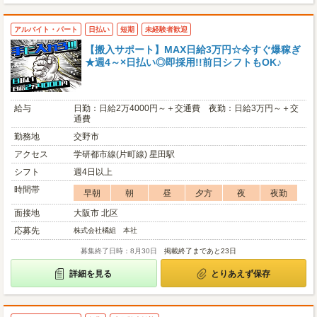
アルバイト・パート
日払い
短期
未経験者歓迎
【搬入サポート】MAX日給3万円☆今すぐ爆稼ぎ
★週4～×日払い◎即採用!!前日シフトもOK♪
給与
日勤：日給2万4000円～＋交通費 夜勤：日給3万円～＋交
通費
勤務地
交野市
アクセス
学研都市線(片町線) 星田駅
シフト
週4日以上
時間帯
早朝
朝
昼
夕方
夜
夜勤
面接地
大阪市 北区
応募先
株式会社橘組 本社
募集終了日時：8月30日
掲載終了まであと23日
詳細を見る
とりあえず保存