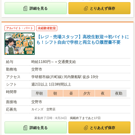
詳細を見る
とりあえず保存
アルバイト・パート
未経験者歓迎
【レジ・売場スタッフ】高校生歓迎⇒初バイトに
も！シフト自由で学校と両立も◎履歴書不要
給与
時給1180円～＋交通費支給
勤務地
交野市
アクセス
学研都市線(片町線) 河内磐船駅 徒歩 19分
シフト
週2日以上 1日3時間以上
時間帯
早朝
朝
昼
夕方
夜
夜勤
面接地
交野市
応募先
カインズ 交野店
募集終了日時：8月24日
掲載終了まであと17日
詳細を見る
とりあえず保存