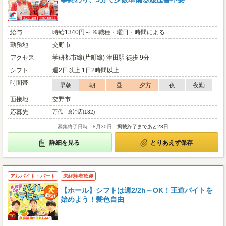
給与
時給1340円～ ※職種・曜日・時間による
勤務地
交野市
アクセス
学研都市線(片町線) 津田駅 徒歩 9分
シフト
週2日以上 1日2時間以上
時間帯
早朝
朝
昼
夕方
夜
夜勤
面接地
交野市
応募先
万代 倉治店(132)
募集終了日時：8月30日
掲載終了まであと23日
詳細を見る
とりあえず保存
アルバイト・パート
未経験者歓迎
【ホール】シフトは週2/2h～OK！王道バイトを
始めよう！髪色自由