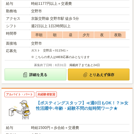
給与
時給1177円以上＋交通費
勤務地
交野市
アクセス
京阪交野線 交野市駅 徒歩 5分
シフト
週2日以上 1日2時間以上
時間帯
早朝
朝
昼
夕方
夜
夜勤
面接地
交野市
応募先
ガスト 交野店＜011541＞
※ こちらの求人はWEB応募のみとなります
募集終了日時：8月31日
掲載終了まであと24日
詳細を見る
とりあえず保存
アルバイト・パート
未経験者歓迎
【ポスティングスタッフ】≪週0日もOK！？≫女
性活躍中♪年齢・経験不問の短時間ワーク★
給与
時給1500円＋歩合給＋交通費