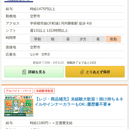
給与
時給1475円以上
勤務地
交野市
アクセス
学研都市線(片町線) 河内磐船駅 徒歩 4分
シフト
週1日以上 1日2時間以上
時間帯
早朝
朝
昼
夕方
夜
夜勤
面接地
交野市
応募先
なか卯 交野店
募集終了日時：8月31日
掲載終了まであと24日
詳細を見る
とりあえず保存
アルバイト・パート
未経験者歓迎
【レジ・商品補充】未経験大歓迎！掛け持ち＆ネ
イルやインナーカラーもOK♪履歴書不要★
給与
時給1180円～＋交通費支給