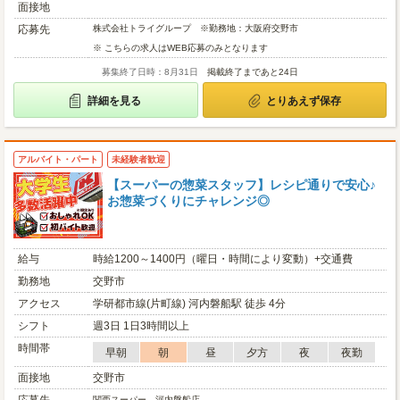
面接地
応募先
株式会社トライグループ ※勤務地：大阪府交野市
※ こちらの求人はWEB応募のみとなります
募集終了日時：8月31日
掲載終了まであと24日
詳細を見る
とりあえず保存
アルバイト・パート
未経験者歓迎
【スーパーの惣菜スタッフ】レシピ通りで安心♪
お惣菜づくりにチャレンジ◎
給与
時給1200～1400円（曜日・時間により変動）+交通費
勤務地
交野市
アクセス
学研都市線(片町線) 河内磐船駅 徒歩 4分
シフト
週3日 1日3時間以上
時間帯
早朝
朝
昼
夕方
夜
夜勤
面接地
交野市
関西スーパー 河内磐船店