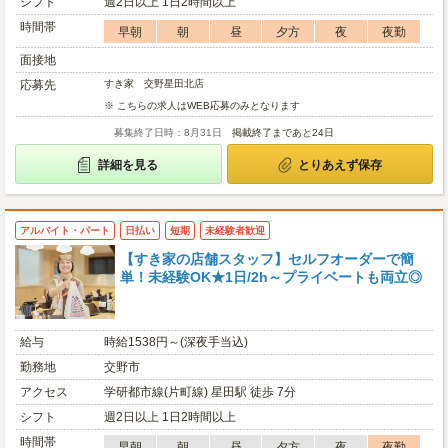
シフト
週2日以上 1日2時間以上
時間帯
早朝
朝
昼
夕方
夜
夜勤
面接地
応募先
すき家 交野星田北店
※ こちらの求人はWEB応募のみとなります
募集終了日時：8月31日
掲載終了まであと24日
詳細を見る
とりあえず保存
アルバイト・パート
日払い
短期
未経験者歓迎
【すき家の店舗スタッフ】セルフオーダーで簡
単！未経験OK★1日/2h～プライベートも両立◎
給与
時給1538円～(深夜手当込)
勤務地
交野市
アクセス
学研都市線(片町線) 星田駅 徒歩 7分
シフト
週2日以上 1日2時間以上
時間帯
早朝
朝
昼
夕方
夜
夜勤