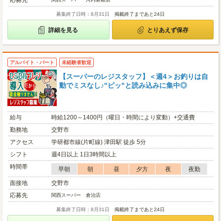
応募先
募集終了日時：8月31日
掲載終了まであと24日
詳細を見る
とりあえず保存
アルバイト・パート
未経験者歓迎
【スーパーのレジスタッフ】＜週4＞お釣りは自
動でミスなし♪"ピッ"と読み込みに集中◎
給与
時給1200～1400円（曜日・時間により変動）+交通費
勤務地
交野市
アクセス
学研都市線(片町線) 津田駅 徒歩 5分
シフト
週4日以上 1日3時間以上
時間帯
早朝
朝
昼
夕方
夜
夜勤
面接地
交野市
応募先
関西スーパー 倉治店
募集終了日時：8月31日
掲載終了まであと24日