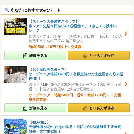
へ
へ
あなたにおすすめのパート
【スポーツ大会運営スタッフ】
激レア／短期＆日払いOK◎昼働くより涼しくて効率い
い！？
株式会社アルバクルー 勤務地：豊田市 【001】【その
他豊田市】名鉄三河線 越戸駅など
時給1500～1875円以上＋交通費
詳細を見る
とりあえず保存
【お土産販売スタッフ】
オープニング時給1400円☆名駅直結のお土産屋さん◎未経
験OK！
名鉄商店MEICHIKA※2026年9月オープン【名駅東口（桜
通口）】近鉄名古屋線 近鉄名古屋駅など
オープニング：時給1400円 通常：時給1200円～＋交通
費全額支給
詳細を見る
とりあえず保存
【搬入搬出】
登録制/夏休み中だけの単発・日払いOK◎履歴書不要★高
校生・大学生歓迎！