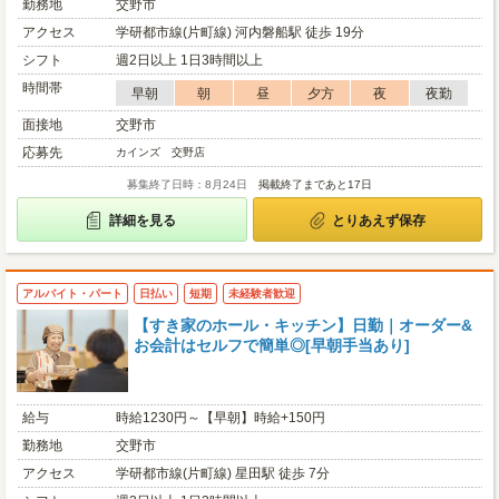
勤務地
交野市
アクセス
学研都市線(片町線) 河内磐船駅 徒歩 19分
シフト
週2日以上 1日3時間以上
時間帯
早朝
朝
昼
夕方
夜
夜勤
面接地
交野市
応募先
カインズ 交野店
募集終了日時：8月24日
掲載終了まであと17日
詳細を見る
とりあえず保存
アルバイト・パート
日払い
短期
未経験者歓迎
【すき家のホール・キッチン】日勤｜オーダー&
お会計はセルフで簡単◎[早朝手当あり]
給与
時給1230円～【早朝】時給+150円
勤務地
交野市
アクセス
学研都市線(片町線) 星田駅 徒歩 7分