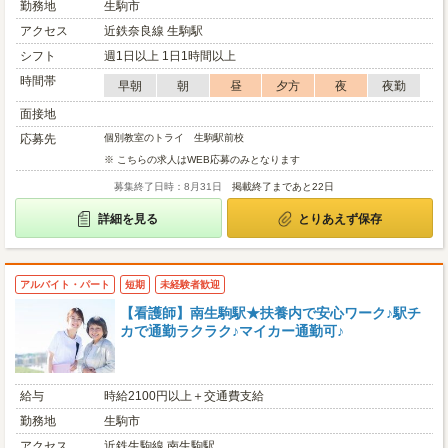
勤務地
生駒市
アクセス
近鉄奈良線 生駒駅
シフト
週1日以上 1日1時間以上
時間帯
早朝
朝
昼
夕方
夜
夜勤
面接地
応募先
個別教室のトライ 生駒駅前校
※ こちらの求人はWEB応募のみとなります
募集終了日時：8月31日
掲載終了まであと22日
詳細を見る
とりあえず保存
アルバイト・パート
短期
未経験者歓迎
【看護師】南生駒駅★扶養内で安心ワーク♪駅チ
カで通勤ラクラク♪マイカー通勤可♪
給与
時給2100円以上＋交通費支給
勤務地
生駒市
アクセス
近鉄生駒線 南生駒駅