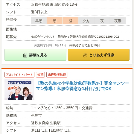
アクセス
近鉄生駒線 東山駅 徒歩 13分
シフト
週3日以上
時間帯
早朝
朝
昼
夕方
夜
夜勤
面接地
応募先
株式会社ソラスト 勤務地：近畿大学奈良病院/2910301296-002
募集終了日時：8月19日
掲載終了まであと10日
詳細を見る
とりあえず保存
アルバイト・パート
短期
未経験者歓迎
【塾の先生≪小学生対象/理数系≫】完全マンツー
マン指導！私服◎得意な1科目だけでOK
給与
1コマ(60分)：1350～3550円＋交通費
勤務地
生駒市
アクセス
近鉄奈良線 生駒駅
シフト
週1日以上 1日1時間以上