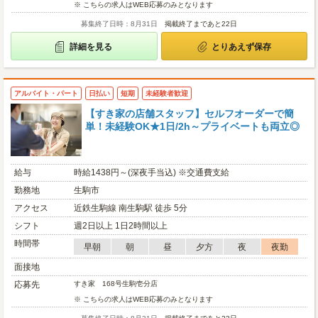
※ こちらの求人はWEB応募のみとなります
募集終了日時：8月31日
掲載終了まであと22日
詳細を見る
とりあえず保存
アルバイト・パート
日払い
短期
未経験者歓迎
【すき家の店舗スタッフ】セルフオーダーで簡
単！未経験OK★1日/2h～プライベートも両立◎
給与
時給1438円～(深夜手当込) ※交通費支給
勤務地
生駒市
アクセス
近鉄生駒線 南生駒駅 徒歩 5分
シフト
週2日以上 1日2時間以上
時間帯
早朝
朝
昼
夕方
夜
夜勤
面接地
応募先
すき家 168号生駒壱分店
※ こちらの求人はWEB応募のみとなります