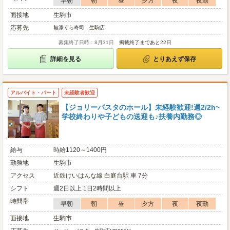
早朝
朝
昼
夕方
夜
夜勤
面接地
生駒市
応募先
無添くら寿司 生駒店
募集終了日時：8月31日
掲載終了まであと22日
詳細を見る
とりあえず保存
アルバイト・パート
未経験者歓迎
【ジョリーパスタのホール】未経験歓迎!週2/2h~
学校終わりや子どもの送迎も♪扶養内勤務◎
給与
時給1120～1400円
勤務地
生駒市
アクセス
近鉄けいはんな線 白庭台駅 車 7分
シフト
週2日以上 1日2時間以上
時間帯
早朝
朝
昼
夕方
夜
夜勤
面接地
生駒市