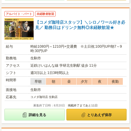
アルバイト・パート
未経験者歓迎
【コメダ珈琲店スタッフ】＼シロノワール好き必
見／ 勤務日はドリンク無料◎未経験歓迎★
給与
時給1080円～1210円+交通費 ※土日祝:100円UP/朝7～9
時:30円UP
勤務地
生駒市
アクセス
近鉄けいはんな線 学研北生駒駅 徒歩 11分
シフト
週3日以上 1日3時間以上
時間帯
早朝
朝
昼
夕方
夜
夜勤
面接地
生駒市
応募先
コメダ珈琲店 生駒店
募集終了日時：8月20日
掲載終了まであと11日
詳細を見る
とりあえず保存