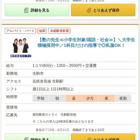
募集終了日時：8月31日
掲載終了まであと22日
詳細を見る
とりあえず保存
アルバイト・パート
短期
未経験者歓迎
【塾の先生≪小学生対象/国語・社会≫】＼大学生
積極採用中／1科目だけの指導で◎私服OK！
給与
1コマ(60分)：1350～3550円＋交通費
勤務地
生駒市
アクセス
近鉄奈良線 生駒駅
シフト
週1日以上 1日1時間以上
時間帯
早朝
朝
昼
夕方
夜
夜勤
面接地
応募先
個別教室のトライ 生駒駅前校
※ こちらの求人はWEB応募のみとなります
募集終了日時：8月31日
掲載終了まであと22日