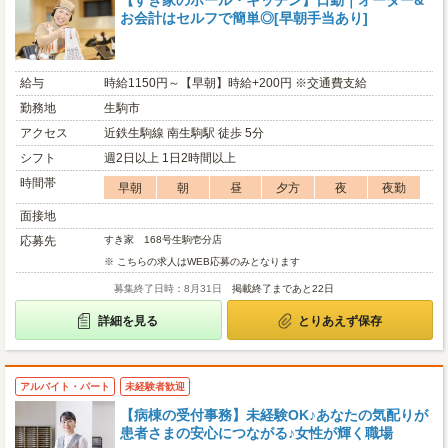
【すき家のホール・キッチン】日勤｜オーダー&
お会計はセルフで簡単◎[早朝手当あり]
給与
時給1150円～【早朝】時給+200円 ※交通費支給
勤務地
生駒市
アクセス
近鉄生駒線 南生駒駅 徒歩 5分
シフト
週2日以上 1日2時間以上
時間帯
早朝
朝
昼
夕方
夜
夜勤
面接地
応募先
すき家 168号生駒壱分店
※ こちらの求人はWEB応募のみとなります
募集終了日時：8月31日
掲載終了まであと22日
詳細を見る
とりあえず保存
アルバイト・パート
未経験者歓迎
【病棟の受付事務】未経験OK♪あなたの気配りが
患者さまの安心につながる♪女性が輝く職場