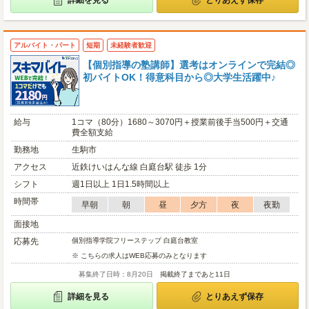
詳細を見る
とりあえず保存
アルバイト・パート
短期
未経験者歓迎
【個別指導の塾講師】選考はオンラインで完結◎
初バイトOK！得意科目から◎大学生活躍中♪
給与
1コマ（80分）1680～3070円＋授業前後手当500円＋交通
費全額支給
勤務地
生駒市
アクセス
近鉄けいはんな線 白庭台駅 徒歩 1分
シフト
週1日以上 1日1.5時間以上
時間帯
早朝
朝
昼
夕方
夜
夜勤
面接地
応募先
個別指導学院フリーステップ 白庭台教室
※ こちらの求人はWEB応募のみとなります
募集終了日時：8月20日
掲載終了まであと11日
詳細を見る
とりあえず保存