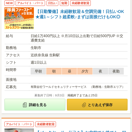
NEW
アルバイト・パート
日払い
短期
未経験者歓迎
【日勤警備】未経験歓迎＆空調完備！日払いOK
★週1～シフト超柔軟♪まずは面接だけもOK◎
給与
日給1万400円以上 ※月10日以上出勤で日給500円UP ※交
通費支給
勤務地
生駒市
アクセス
近鉄奈良線 生駒駅
シフト
週1日以上
時間帯
早朝
朝
昼
夕方
夜
夜勤
面接地
応募先
有限会社ワールドセキュリティーサービス （勤務地：生駒市エリア）
募集終了日時：9月3日
掲載終了まであと25日
詳細を見る
とりあえず保存
アルバイト・パート
未経験者歓迎