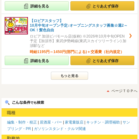
詳細を見る
とりあえず保存
【ロピアスタッフ】
10月中旬オープン予定♪オープニングスタッフ募集☆週2～
OK！髪色自由
ロピア 加須ビバモール店(仮称) ※2026年10月中旬OPEN
予定【加須市】東武伊勢崎線(東武スカイツリーライン) 加
須駅など
時給1195円～1450円(部門による)＋交通費（社内規定）
詳細を見る
とりあえず保存
ページＴＯＰへ
職種
編集・制作・校正
居酒屋・バー
家電量販店
キッチン・調理補助
サン
プリング・PR
ガソリンスタンド・クルマ関連
勤務地