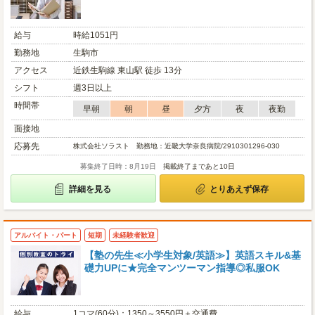
給与
時給1051円
勤務地
生駒市
アクセス
近鉄生駒線 東山駅 徒歩 13分
シフト
週3日以上
時間帯
早朝
朝
昼
夕方
夜
夜勤
面接地
応募先
株式会社ソラスト 勤務地：近畿大学奈良病院/2910301296-030
募集終了日時：8月19日
掲載終了まであと10日
詳細を見る
とりあえず保存
アルバイト・パート
短期
未経験者歓迎
【塾の先生≪小学生対象/英語≫】英語スキル&基
礎力UPに★完全マンツーマン指導◎私服OK
給与
1コマ(60分)：1350～3550円＋交通費