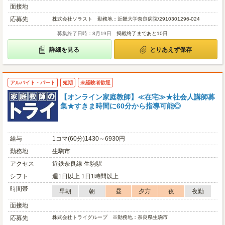
面接地
応募先
株式会社ソラスト 勤務地：近畿大学奈良病院/2910301296-024
募集終了日時：8月19日
掲載終了まであと10日
詳細を見る
とりあえず保存
アルバイト・パート
短期
未経験者歓迎
【オンライン家庭教師】≪在宅≫★社会人講師募
集★すきま時間に60分から指導可能◎
給与
1コマ(60分)1430～6930円
勤務地
生駒市
アクセス
近鉄奈良線 生駒駅
シフト
週1日以上 1日1時間以上
時間帯
早朝
朝
昼
夕方
夜
夜勤
面接地
応募先
株式会社トライグループ ※勤務地：奈良県生駒市