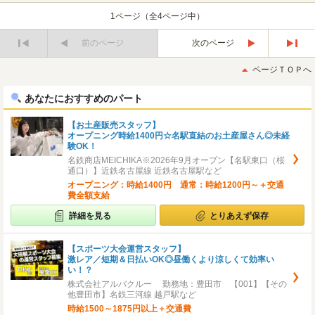
1ページ（全4ページ中）
前のページ
次のページ
最
最
初
後
ページＴＯＰへ
へ
へ
あなたにおすすめのパート
【お土産販売スタッフ】
オープニング時給1400円☆名駅直結のお土産屋さん◎未経
験OK！
名鉄商店MEICHIKA※2026年9月オープン【名駅東口（桜
通口）】近鉄名古屋線 近鉄名古屋駅など
オープニング：時給1400円 通常：時給1200円～＋交通
費全額支給
詳細を見る
とりあえず保存
【スポーツ大会運営スタッフ】
激レア／短期＆日払いOK◎昼働くより涼しくて効率い
い！？
株式会社アルバクルー 勤務地：豊田市 【001】【その
他豊田市】名鉄三河線 越戸駅など
時給1500～1875円以上＋交通費