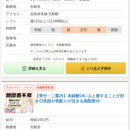
勤務地
生駒市
アクセス
近鉄奈良線 生駒駅
シフト
週1日以上 1日1時間以上
時間帯
早朝
朝
昼
夕方
夜
夜勤
面接地
応募先
個別教室のトライ 生駒駅前校
※ こちらの求人はWEB応募のみとなります
募集終了日時：8月31日
掲載終了まであと22日
詳細を見る
とりあえず保存
アルバイト・パート
未経験者歓迎
【受付・ご案内】未経験OK♪人と接することが好
き◎笑顔や気配りが活きる病院受付
給与
時給1051円
勤務地
生駒市