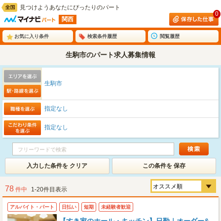
見つけようあなたにぴったりのパート
0
関西
お気に入り条件
検索条件履歴
閲覧履歴
生駒市のパート求人募集情報
生駒市
指定なし
指定なし
入力した条件を クリア
この条件を 保存
78
件中
1-20件目表示
アルバイト・パート
日払い
短期
未経験者歓迎