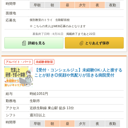
時間帯
早朝
朝
昼
夕方
夜
夜勤
面接地
応募先
個別教室のトライ 生駒駅前校
※ こちらの求人はWEB応募のみとなります
募集終了日時：8月31日
掲載終了まであと22日
詳細を見る
とりあえず保存
アルバイト・パート
未経験者歓迎
【受付・コンシェルジュ】未経験OK♪人と接する
ことが好き◎笑顔や気配りが活きる病院受付
給与
時給1051円
勤務地
生駒市
アクセス
近鉄生駒線 東山駅 徒歩 13分
シフト
週3日以上
時間帯
早朝
朝
昼
夕方
夜
夜勤