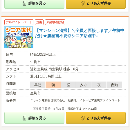
詳細を見る
とりあえず保存
アルバイト・パート
短期
未経験者歓迎
【マンション清掃】＼全員と面接します／午前中
だけ★履歴書不要◎シニア活躍中♪
給与
時給1051円以上
勤務地
生駒市
アクセス
近鉄生駒線 南生駒駅 徒歩 10分
シフト
週5日 1日3時間以上
時間帯
早朝
朝
昼
夕方
夜
夜勤
面接地
生駒市
応募先
ニッケン建物管理株式会社 勤務地：イトーピア生駒ファインコート
募集終了日時：8月31日
掲載終了まであと22日
詳細を見る
とりあえず保存