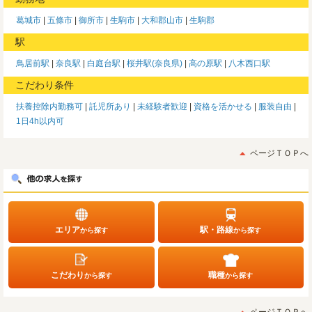
葛城市
五條市
御所市
生駒市
大和郡山市
生駒郡
駅
鳥居前駅
奈良駅
白庭台駅
桜井駅(奈良県)
高の原駅
八木西口駅
こだわり条件
扶養控除内勤務可
託児所あり
未経験者歓迎
資格を活かせる
服装自由
1日4h以内可
ページＴＯＰへ
エリア
駅・路線
から探す
から探す
こだわり
職種
から探す
から探す
ページＴＯＰへ