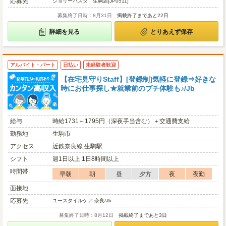
応募先
ジョリーパスタ 生駒店[JP0511]
募集終了日時：8月31日
掲載終了まであと22日
詳細を見る
とりあえず保存
アルバイト・パート
日払い
未経験者歓迎
【在宅見守りStaff】[登録制]気軽に登録⇒好きな
時にお仕事探し★就業前のプチ体験も♪/Jb
給与
時給1731～1795円（深夜手当含む）＋交通費支給
勤務地
生駒市
アクセス
近鉄奈良線 生駒駅
シフト
週1日以上 1日8時間以上
時間帯
早朝
朝
昼
夕方
夜
夜勤
面接地
応募先
ユースタイルケア 奈良/Jb
募集終了日時：8月12日
掲載終了まであと3日