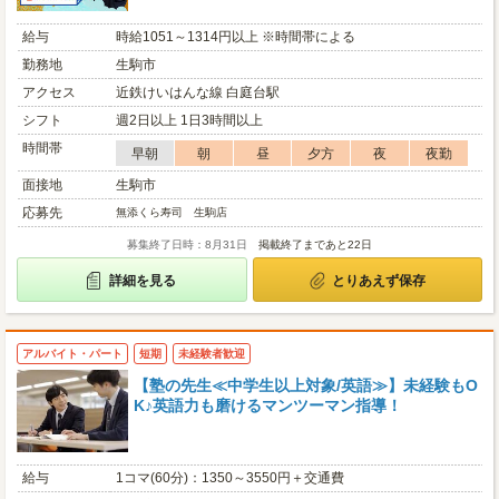
給与
時給1051～1314円以上 ※時間帯による
勤務地
生駒市
アクセス
近鉄けいはんな線 白庭台駅
シフト
週2日以上 1日3時間以上
時間帯
早朝
朝
昼
夕方
夜
夜勤
面接地
生駒市
応募先
無添くら寿司 生駒店
募集終了日時：8月31日
掲載終了まであと22日
詳細を見る
とりあえず保存
アルバイト・パート
短期
未経験者歓迎
【塾の先生≪中学生以上対象/英語≫】未経験もO
K♪英語力も磨けるマンツーマン指導！
給与
1コマ(60分)：1350～3550円＋交通費