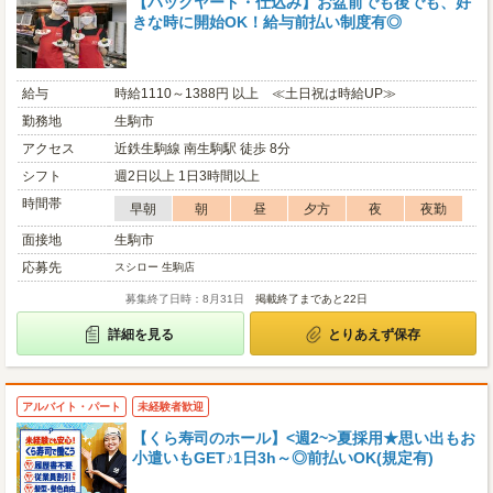
【バックヤード・仕込み】お盆前でも後でも、好
きな時に開始OK！給与前払い制度有◎
給与
時給1110～1388円 以上 ≪土日祝は時給UP≫
勤務地
生駒市
アクセス
近鉄生駒線 南生駒駅 徒歩 8分
シフト
週2日以上 1日3時間以上
時間帯
早朝
朝
昼
夕方
夜
夜勤
面接地
生駒市
応募先
スシロー 生駒店
募集終了日時：8月31日
掲載終了まであと22日
詳細を見る
とりあえず保存
アルバイト・パート
未経験者歓迎
【くら寿司のホール】<週2~>夏採用★思い出もお
小遣いもGET♪1日3h～◎前払いOK(規定有)