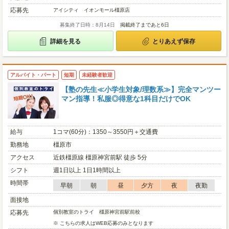
応募先
アイシティ イオンモール橿原店
募集終了日時：8月14日
掲載終了まであと6日
詳細を見る
とりあえず保存
アルバイト・パート
短期
未経験者歓迎
【塾の先生≪小学生対象/理数系≫】完全マンツー
マン指導！私服◎得意な1科目だけでOK
給与
1コマ(60分)：1350～3550円＋交通費
勤務地
橿原市
アクセス
近鉄橿原線 橿原神宮前駅 徒歩 5分
シフト
週1日以上 1日1時間以上
時間帯
早朝
朝
昼
夕方
夜
夜勤
面接地
応募先
個別教室のトライ 橿原神宮前駅前校
※ こちらの求人はWEB応募のみとなります