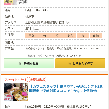
給与
時給1150～1438円
勤務地
橿原市
アクセス
近鉄橿原線 畝傍御陵前駅 徒歩 1分
シフト
週1日以上
時間帯
早朝
朝
昼
夕方
夜
夜勤
面接地
応募先
株式会社ソラスト 勤務地：畝傍御陵前駅エリア/2911201099-002
募集終了日時：8月19日
掲載終了まであと11日
詳細を見る
とりあえず保存
アルバイト・パート
未経験者歓迎
【カフェスタッフ】働きやすい秘訣はシフト2週
間提出で柔軟対応＆ココでしかない社割特典
給与
時給1080円～1210円+交通費 ※土日祝:100円UP