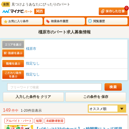
見つけようあなたにぴったりのパート
0
関西
お気に入り条件
検索条件履歴
閲覧履歴
橿原市のパート求人募集情報
橿原市
指定なし
指定なし
入力した条件を クリア
この条件を 保存
149
件中
1-20件目表示
アルバイト・パート
短期
未経験者歓迎