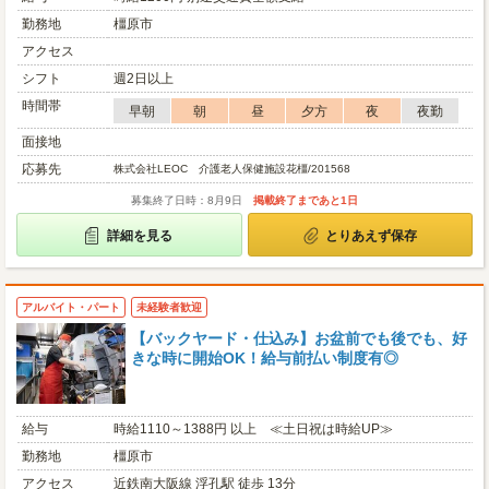
勤務地
橿原市
アクセス
シフト
週2日以上
時間帯
早朝
朝
昼
夕方
夜
夜勤
面接地
応募先
株式会社LEOC 介護老人保健施設花橿/201568
募集終了日時：8月9日
掲載終了まであと1日
詳細を見る
とりあえず保存
アルバイト・パート
未経験者歓迎
【バックヤード・仕込み】お盆前でも後でも、好
きな時に開始OK！給与前払い制度有◎
給与
時給1110～1388円 以上 ≪土日祝は時給UP≫
勤務地
橿原市
アクセス
近鉄南大阪線 浮孔駅 徒歩 13分