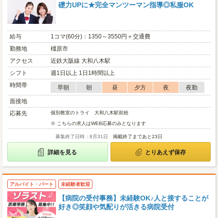
礎力UPに★完全マンツーマン指導◎私服OK
給与
1コマ(60分)：1350～3550円＋交通費
勤務地
橿原市
アクセス
近鉄大阪線 大和八木駅
シフト
週1日以上 1日1時間以上
時間帯
早朝
朝
昼
夕方
夜
夜勤
面接地
応募先
個別教室のトライ 大和八木駅前校
※ こちらの求人はWEB応募のみとなります
募集終了日時：8月31日
掲載終了まであと23日
詳細を見る
とりあえず保存
アルバイト・パート
未経験者歓迎
【病院の受付事務】未経験OK♪人と接することが
好き◎笑顔や気配りが活きる病院受付