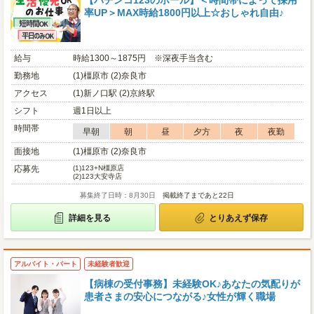
【パチンコ123のホール】＜時間帯によって採用
率UP＞MAX時給1800円以上☆おしゃれ自由♪
給与
時給1300～1875円 ※深夜手当含む
勤務地
(1)橿原市 (2)奈良市
アクセス
(1)新ノ口駅 (2)京終駅
シフト
週1日以上
時間帯
早朝
朝
昼
夕方
夜
夜勤
面接地
(1)橿原市 (2)奈良市
応募先
(1)
123+N橿原店
(2)
123大安寺店
募集終了日時：8月30日
掲載終了まであと22日
詳細を見る
とりあえず保存
アルバイト・パート
未経験者歓迎
【病棟の受付事務】未経験OK♪あなたの気配りが
患者さまの安心につながる♪女性が輝く職場