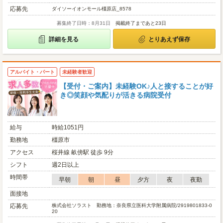
応募先
ダイソーイオンモール橿原店_8578
募集終了日時：8月31日
掲載終了まであと23日
詳細を見る
とりあえず保存
アルバイト・パート
未経験者歓迎
【受付・ご案内】未経験OK♪人と接することが好
き◎笑顔や気配りが活きる病院受付
給与
時給1051円
勤務地
橿原市
アクセス
桜井線 畝傍駅 徒歩 9分
シフト
週2日以上
時間帯
早朝
朝
昼
夕方
夜
夜勤
面接地
応募先
株式会社ソラスト 勤務地：奈良県立医科大学附属病院/2919801833-0
20