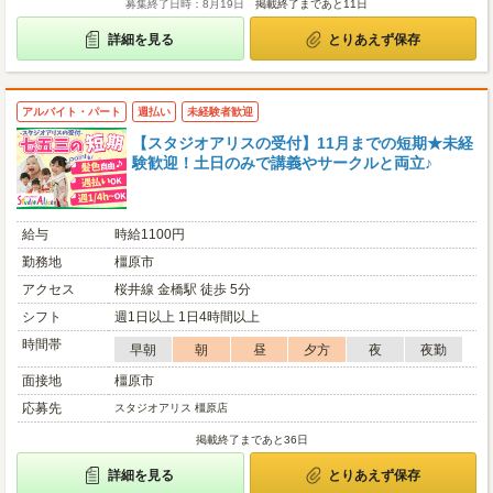
募集終了日時：8月19日
掲載終了まであと11日
詳細を見る
とりあえず保存
アルバイト・パート
週払い
未経験者歓迎
【スタジオアリスの受付】11月までの短期★未経
験歓迎！土日のみで講義やサークルと両立♪
給与
時給1100円
勤務地
橿原市
アクセス
桜井線 金橋駅 徒歩 5分
シフト
週1日以上 1日4時間以上
時間帯
早朝
朝
昼
夕方
夜
夜勤
面接地
橿原市
応募先
スタジオアリス 橿原店
掲載終了まであと36日
詳細を見る
とりあえず保存