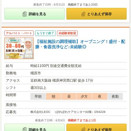
募集終了日時：8月31日
掲載終了まであと23日
詳細を見る
とりあえず保存
アルバイト・パート
もうすぐ終了
未経験者歓迎
【福祉施設の調理補助】オープニング！盛付・配
膳・食器洗浄など♪未経験◎
給与
時給1100円 別途交通費全額支給
勤務地
橿原市
アクセス
近鉄南大阪線 橿原神宮西口駅 徒歩 17分
シフト
週3日以上
時間帯
早朝
朝
昼
夕方
夜
夜勤
面接地
応募先
株式会社LEOC （ぽれぽれケアセンター白橿）/204226
募集終了日時：8月9日
掲載終了まであと1日
詳細を見る
とりあえず保存