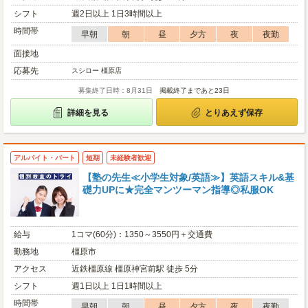
シフト
週2日以上 1日3時間以上
時間帯
早朝
朝
昼
夕方
夜
夜勤
面接地
応募先
スシロー 橿原店
募集終了日時：8月31日
掲載終了まであと23日
詳細を見る
とりあえず保存
アルバイト・パート
短期
未経験者歓迎
【塾の先生≪小学生対象/英語≫】英語スキル&基
礎力UPに★完全マンツーマン指導◎私服OK
給与
1コマ(60分)：1350～3550円＋交通費
勤務地
橿原市
アクセス
近鉄橿原線 橿原神宮前駅 徒歩 5分
シフト
週1日以上 1日1時間以上
時間帯
早朝
朝
昼
夕方
夜
夜勤