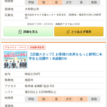
時間帯
早朝
朝
昼
夕方
夜
夜勤
面接地
大和郡山市
応募先
株式会社サカイ引越センター 奈良支社 （勤務地：橿原市/大和八木駅周
辺）
募集終了日時：8月30日
掲載終了まであと22日
詳細を見る
とりあえず保存
アルバイト・パート
未経験者歓迎
【店舗スタッフ】お客様の未来をもっと鮮明に★
学生も活躍中！未経験OK
給与
時給1150円
勤務地
橿原市
アクセス
桜井線 金橋駅 徒歩 9分
シフト
週3日以上 1日5時間以上
時間帯
早朝
朝
昼
夕方
夜
夜勤
面接地