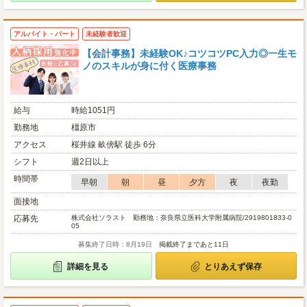
アルバイト・パート
未経験者歓迎
【会計事務】未経験OK♪コツコツPC入力◎一生モ
ノのスキルが身に付く医療事務
給与
時給1051円
勤務地
橿原市
アクセス
桜井線 畝傍駅 徒歩 6分
シフト
週2日以上
時間帯
早朝
朝
昼
夕方
夜
夜勤
面接地
応募先
株式会社ソラスト 勤務地：奈良県立医科大学附属病院/2919801833-0
05
募集終了日時：8月19日
掲載終了まであと11日
詳細を見る
とりあえず保存