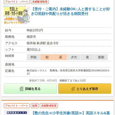
アルバイト・パート
未経験者歓迎
【受付・ご案内】未経験OK♪人と接することが好
き◎笑顔や気配りが活きる病院受付
給与
時給1051円
勤務地
橿原市
アクセス
桜井線 畝傍駅 徒歩 6分
シフト
週3日以上
時間帯
早朝
朝
昼
夕方
夜
夜勤
面接地
応募先
株式会社ソラスト 勤務地：奈良県立医科大学附属病院/2919801833-0
12
募集終了日時：8月19日
掲載終了まであと11日
詳細を見る
とりあえず保存
アルバイト・パート
短期
未経験者歓迎
【塾の先生≪小学生対象/英語≫】英語スキル&基