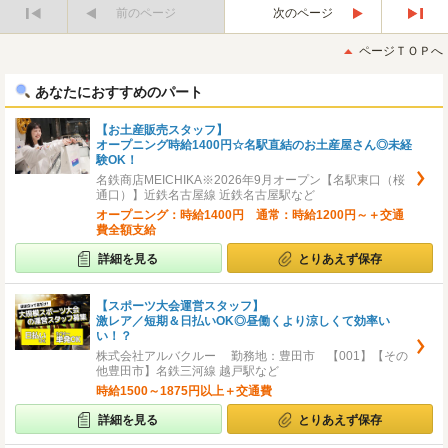
前のページ
次のページ
最
最
初
後
ページＴＯＰへ
へ
へ
あなたにおすすめのパート
【お土産販売スタッフ】
オープニング時給1400円☆名駅直結のお土産屋さん◎未経
験OK！
名鉄商店MEICHIKA※2026年9月オープン【名駅東口（桜
通口）】近鉄名古屋線 近鉄名古屋駅など
オープニング：時給1400円 通常：時給1200円～＋交通
費全額支給
詳細を見る
とりあえず保存
【スポーツ大会運営スタッフ】
激レア／短期＆日払いOK◎昼働くより涼しくて効率い
い！？
株式会社アルバクルー 勤務地：豊田市 【001】【その
他豊田市】名鉄三河線 越戸駅など
時給1500～1875円以上＋交通費
詳細を見る
とりあえず保存