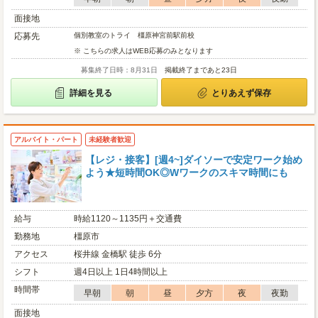
面接地
応募先
個別教室のトライ 橿原神宮前駅前校
※ こちらの求人はWEB応募のみとなります
募集終了日時：8月31日
掲載終了まであと23日
詳細を見る
とりあえず保存
アルバイト・パート
未経験者歓迎
【レジ・接客】[週4~]ダイソーで安定ワーク始め
よう★短時間OK◎Wワークのスキマ時間にも
給与
時給1120～1135円＋交通費
勤務地
橿原市
アクセス
桜井線 金橋駅 徒歩 6分
シフト
週4日以上 1日4時間以上
時間帯
早朝
朝
昼
夕方
夜
夜勤
面接地