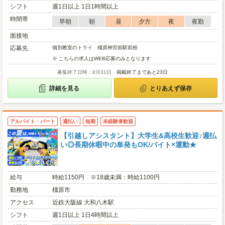
シフト
週1日以上 1日1時間以上
時間帯
早朝
朝
昼
夕方
夜
夜勤
面接地
応募先
個別教室のトライ 橿原神宮前駅前校
※ こちらの求人はWEB応募のみとなります
募集終了日時：8月31日
掲載終了まであと23日
詳細を見る
とりあえず保存
アルバイト・パート
週払い
短期
未経験者歓迎
【引越しアシスタント】大学生&高校生歓迎♪週払
い◎長期休暇中の単発もOK/バイト×運動★
給与
時給1150円 ※18歳未満：時給1100円
勤務地
橿原市
アクセス
近鉄大阪線 大和八木駅
シフト
週1日以上 1日4時間以上