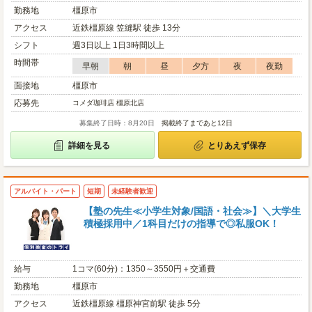
勤務地
橿原市
アクセス
近鉄橿原線 笠縫駅 徒歩 13分
シフト
週3日以上 1日3時間以上
時間帯
早朝
朝
昼
夕方
夜
夜勤
面接地
橿原市
応募先
コメダ珈琲店 橿原北店
募集終了日時：8月20日
掲載終了まであと12日
詳細を見る
とりあえず保存
アルバイト・パート
短期
未経験者歓迎
【塾の先生≪小学生対象/国語・社会≫】＼大学生
積極採用中／1科目だけの指導で◎私服OK！
給与
1コマ(60分)：1350～3550円＋交通費
勤務地
橿原市
アクセス
近鉄橿原線 橿原神宮前駅 徒歩 5分