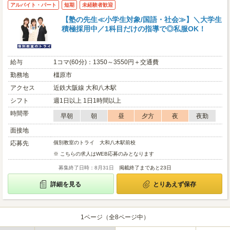
アルバイト・パート
短期
未経験者歓迎
【塾の先生≪小学生対象/国語・社会≫】＼大学生
積極採用中／1科目だけの指導で◎私服OK！
給与
1コマ(60分)：1350～3550円＋交通費
勤務地
橿原市
アクセス
近鉄大阪線 大和八木駅
シフト
週1日以上 1日1時間以上
時間帯
早朝
朝
昼
夕方
夜
夜勤
面接地
応募先
個別教室のトライ 大和八木駅前校
※ こちらの求人はWEB応募のみとなります
募集終了日時：8月31日
掲載終了まであと23日
詳細を見る
とりあえず保存
1ページ（全8ページ中）