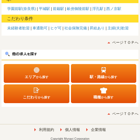
学園前駅(奈良県)
平城駅
前栽駅
畝傍御陵前駅
浮孔駅
西ノ京駅
こだわり条件
未経験者歓迎
車通勤可
ヒゲ可
社会保険完備
昇給あり
主婦(夫)歓迎
ページＴＯＰへ
エリア
駅・路線
から探す
から探す
こだわり
職種
から探す
から探す
ページＴＯＰへ
利用規約
個人情報
企業情報
Copyright Mynavi Corporation