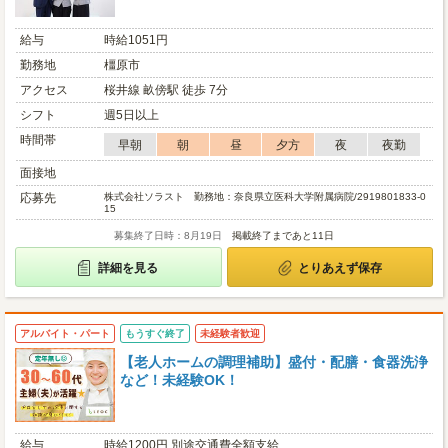
給与
時給1051円
勤務地
橿原市
アクセス
桜井線 畝傍駅 徒歩 7分
シフト
週5日以上
時間帯
早朝
朝
昼
夕方
夜
夜勤
面接地
応募先
株式会社ソラスト 勤務地：奈良県立医科大学附属病院/2919801833-0
15
募集終了日時：8月19日
掲載終了まであと11日
詳細を見る
とりあえず保存
アルバイト・パート
もうすぐ終了
未経験者歓迎
【老人ホームの調理補助】盛付・配膳・食器洗浄
など！未経験OK！
給与
時給1200円 別途交通費全額支給