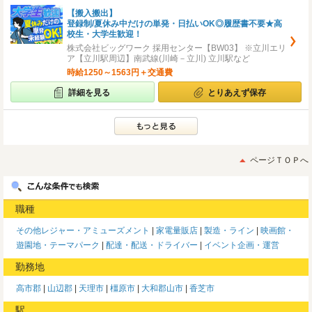
【搬入搬出】
登録制/夏休み中だけの単発・日払いOK◎履歴書不要★高
校生・大学生歓迎！
株式会社ビッグワーク 採用センター【BW03】 ※立川エリ
ア【立川駅周辺】南武線(川崎－立川) 立川駅など
時給1250～1563円＋交通費
詳細を見る
とりあえず保存
ページＴＯＰへ
職種
その他レジャー・アミューズメント
家電量販店
製造・ライン
映画館・
遊園地・テーマパーク
配達・配送・ドライバー
イベント企画・運営
勤務地
高市郡
山辺郡
天理市
橿原市
大和郡山市
香芝市
駅