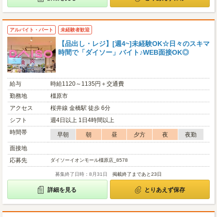
アルバイト・パート
未経験者歓迎
【品出し・レジ】[週4~]未経験OK☆日々のスキマ
時間で「ダイソー」バイト♪WEB面接OK◎
給与
時給1120～1135円＋交通費
勤務地
橿原市
アクセス
桜井線 金橋駅 徒歩 6分
シフト
週4日以上 1日4時間以上
時間帯
早朝
朝
昼
夕方
夜
夜勤
面接地
応募先
ダイソーイオンモール橿原店_8578
募集終了日時：8月31日
掲載終了まであと23日
詳細を見る
とりあえず保存