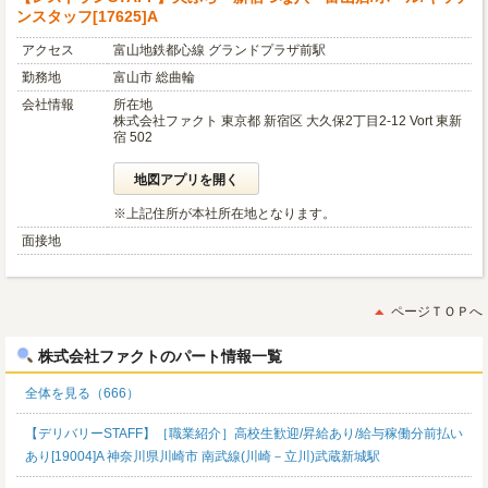
ンスタッフ[17625]A
アクセス
富山地鉄都心線 グランドプラザ前駅
勤務地
富山市 総曲輪
会社情報
所在地
株式会社ファクト 東京都 新宿区 大久保2丁目2-12 Vort 東新
宿 502
地図アプリを開く
※上記住所が本社所在地となります。
面接地
ページＴＯＰへ
株式会社ファクトのパート情報一覧
全体を見る（666）
【デリバリーSTAFF】［職業紹介］高校生歓迎/昇給あり/給与稼働分前払い
あり[19004]A 神奈川県川崎市 南武線(川崎－立川)武蔵新城駅