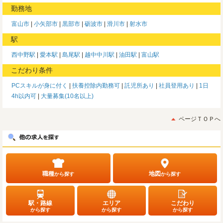
勤務地
富山市
小矢部市
黒部市
砺波市
滑川市
射水市
駅
西中野駅
愛本駅
島尾駅
越中中川駅
油田駅
富山駅
こだわり条件
PCスキルが身に付く
扶養控除内勤務可
託児所あり
社員登用あり
1日
4h以内可
大量募集(10名以上)
ページＴＯＰへ
職種
地図
から探す
から探す
駅・路線
エリア
こだわり
から探す
から探す
から探す