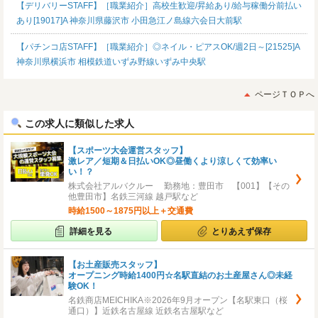
【デリバリーSTAFF】［職業紹介］高校生歓迎/昇給あり/給与稼働分前払い
あり[19017]A 神奈川県藤沢市 小田急江ノ島線六会日大前駅
【パチンコ店STAFF】［職業紹介］◎ネイル・ピアスOK/週2日～[21525]A
神奈川県横浜市 相模鉄道いずみ野線いずみ中央駅
ページＴＯＰへ
この求人に類似した求人
【スポーツ大会運営スタッフ】
激レア／短期＆日払いOK◎昼働くより涼しくて効率い
い！？
株式会社アルバクルー 勤務地：豊田市 【001】【その
他豊田市】名鉄三河線 越戸駅など
時給1500～1875円以上＋交通費
詳細を見る
とりあえず保存
【お土産販売スタッフ】
オープニング時給1400円☆名駅直結のお土産屋さん◎未経
験OK！
名鉄商店MEICHIKA※2026年9月オープン【名駅東口（桜
通口）】近鉄名古屋線 近鉄名古屋駅など