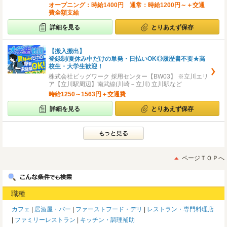
オープニング：時給1400円 通常：時給1200円～＋交通
費全額支給
詳細を見る
とりあえず保存
【搬入搬出】
登録制/夏休み中だけの単発・日払いOK◎履歴書不要★高
校生・大学生歓迎！
株式会社ビッグワーク 採用センター【BW03】 ※立川エリ
ア【立川駅周辺】南武線(川崎－立川) 立川駅など
時給1250～1563円＋交通費
詳細を見る
とりあえず保存
ページＴＯＰへ
職種
カフェ
居酒屋・バー
ファーストフード・デリ
レストラン・専門料理店
ファミリーレストラン
キッチン・調理補助