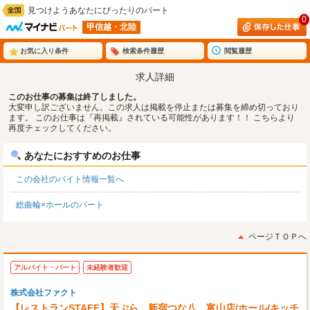
見つけようあなたにぴったりのパート
0
甲信越・北陸
お気に入り条件
検索条件履歴
閲覧履歴
求人詳細
このお仕事の募集は終了しました。
大変申し訳ございません。この求人は掲載を停止または募集を締め切っており
ます。 このお仕事は『再掲載』されている可能性があります！！ こちらより
再度チェックしてください。
あなたにおすすめのお仕事
この会社のバイト情報一覧へ
総曲輪×ホールのパート
ページＴＯＰへ
アルバイト・パート
未経験者歓迎
株式会社ファクト
【レストランSTAFF】天ぷら 新宿つな八 富山店/ホール/キッチ