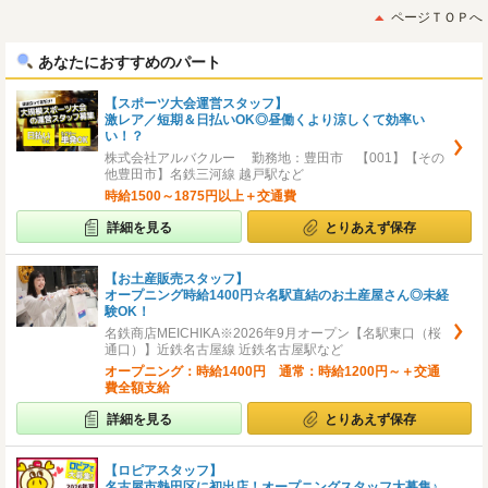
初
後
ページＴＯＰへ
へ
へ
あなたにおすすめのパート
【スポーツ大会運営スタッフ】
激レア／短期＆日払いOK◎昼働くより涼しくて効率い
い！？
株式会社アルバクルー 勤務地：豊田市 【001】【その
他豊田市】名鉄三河線 越戸駅など
時給1500～1875円以上＋交通費
詳細を見る
とりあえず保存
【お土産販売スタッフ】
オープニング時給1400円☆名駅直結のお土産屋さん◎未経
験OK！
名鉄商店MEICHIKA※2026年9月オープン【名駅東口（桜
通口）】近鉄名古屋線 近鉄名古屋駅など
オープニング：時給1400円 通常：時給1200円～＋交通
費全額支給
詳細を見る
とりあえず保存
【ロピアスタッフ】
名古屋市熱田区に初出店！オープニングスタッフ大募集♪