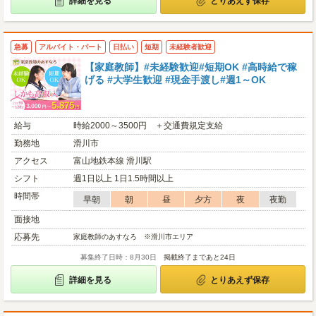
詳細を見る
とりあえず保存
急募
アルバイト・パート
日払い
短期
未経験者歓迎
【家庭教師】#未経験歓迎#短期OK #高時給で稼
げる #大学生歓迎 #現金手渡し#週1～OK
給与
時給2000～3500円 ＋交通費規定支給
勤務地
滑川市
アクセス
富山地鉄本線 滑川駅
シフト
週1日以上 1日1.5時間以上
時間帯
早朝
朝
昼
夕方
夜
夜勤
面接地
応募先
家庭教師のあすなろ ※滑川市エリア
募集終了日時：8月30日
掲載終了まであと24日
詳細を見る
とりあえず保存