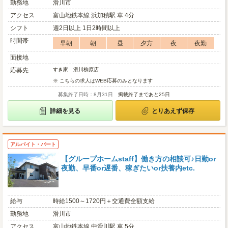
勤務地
滑川市
アクセス
富山地鉄本線 浜加積駅 車 4分
シフト
週2日以上 1日2時間以上
時間帯
早朝
朝
昼
夕方
夜
夜勤
面接地
応募先
すき家 滑川柳原店
※ こちらの求人はWEB応募のみとなります
募集終了日時：8月31日
掲載終了まであと25日
詳細を見る
とりあえず保存
アルバイト・パート
【グループホームstaff】働き方の相談可♪日勤or
夜勤、早番or遅番、稼ぎたいor扶養内etc.
給与
時給1500～1720円＋交通費全額支給
勤務地
滑川市
アクセス
富山地鉄本線 中滑川駅 車 5分