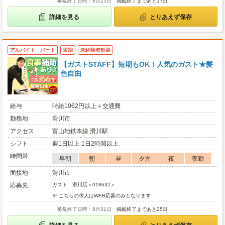
募集終了日時：8月23日
掲載終了まであと17日
詳細を見る
とりあえず保存
アルバイト・パート
短期
未経験者歓迎
【ガストSTAFF】短期もOK！人気のガスト★髪
色自由
給与
時給1062円以上＋交通費
勤務地
滑川市
アクセス
富山地鉄本線 滑川駅
シフト
週1日以上 1日2時間以上
時間帯
早朝
朝
昼
夕方
夜
夜勤
面接地
滑川市
応募先
ガスト 滑川店＜018632＞
※ こちらの求人はWEB応募のみとなります
募集終了日時：8月31日
掲載終了まであと25日