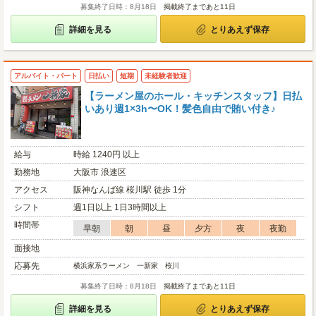
募集終了日時：8月18日
掲載終了まであと11日
詳細を見る
とりあえず保存
アルバイト・パート
日払い
短期
未経験者歓迎
【ラーメン屋のホール・キッチンスタッフ】日払
いあり週1×3h〜OK！髪色自由で賄い付き♪
給与
時給 1240円 以上
勤務地
大阪市 浪速区
アクセス
阪神なんば線 桜川駅 徒歩 1分
シフト
週1日以上 1日3時間以上
時間帯
早朝
朝
昼
夕方
夜
夜勤
面接地
応募先
横浜家系ラーメン 一新家 桜川
募集終了日時：8月18日
掲載終了まであと11日
詳細を見る
とりあえず保存