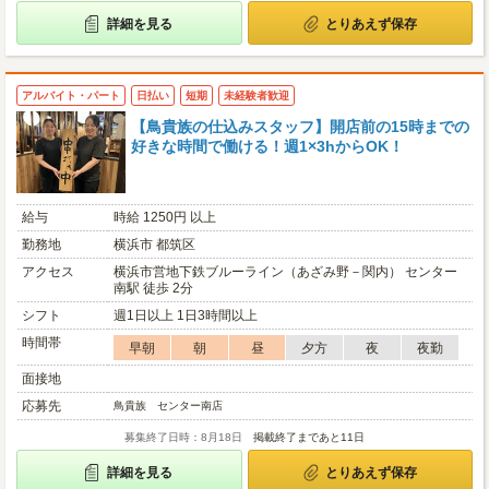
詳細を見る
とりあえず保存
アルバイト・パート
日払い
短期
未経験者歓迎
【鳥貴族の仕込みスタッフ】開店前の15時までの
好きな時間で働ける！週1×3hからOK！
給与
時給 1250円 以上
勤務地
横浜市 都筑区
アクセス
横浜市営地下鉄ブルーライン（あざみ野－関内） センター
南駅 徒歩 2分
シフト
週1日以上 1日3時間以上
時間帯
早朝
朝
昼
夕方
夜
夜勤
面接地
応募先
鳥貴族 センター南店
募集終了日時：8月18日
掲載終了まであと11日
詳細を見る
とりあえず保存