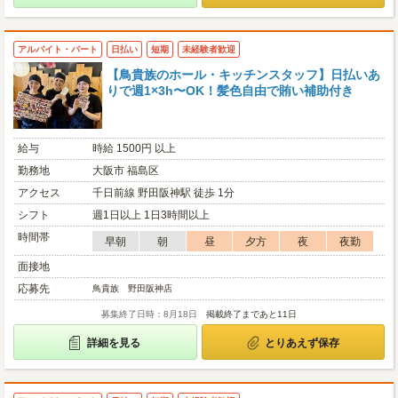
アルバイト・パート
日払い
短期
未経験者歓迎
【鳥貴族のホール・キッチンスタッフ】日払いあ
りで週1×3h〜OK！髪色自由で賄い補助付き
給与
時給 1500円 以上
勤務地
大阪市 福島区
アクセス
千日前線 野田阪神駅 徒歩 1分
シフト
週1日以上 1日3時間以上
時間帯
早朝
朝
昼
夕方
夜
夜勤
面接地
応募先
鳥貴族 野田阪神店
募集終了日時：8月18日
掲載終了まであと11日
詳細を見る
とりあえず保存