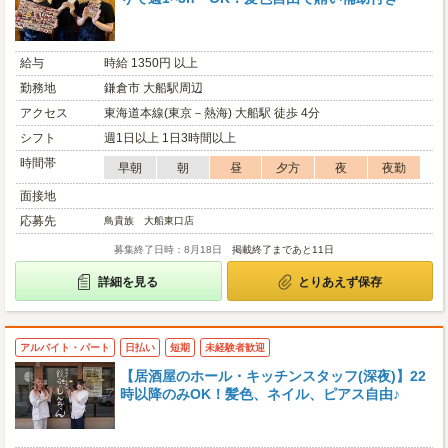
給与
時給 1350円 以上
勤務地
鎌倉市 大船駅周辺
アクセス
東海道本線(東京－熱海) 大船駅 徒歩 4分
シフト
週1日以上 1日3時間以上
時間帯
早朝
朝
昼
夕方
夜
夜勤
面接地
応募先
鳥貴族 大船東口店
募集終了日時：8月18日
掲載終了まであと11日
詳細を見る
とりあえず保存
アルバイト・パート
日払い
短期
未経験者歓迎
【居酒屋のホール・キッチンスタッフ(深夜)】22
時以降のみOK！髪色、ネイル、ピアス自由♪