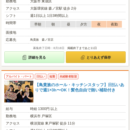
勤務地
大阪市 東成区
アクセス
大阪環状線 森ノ宮駅 徒歩 2分
シフト
週1日以上 1日3時間以上
時間帯
早朝
朝
昼
夕方
夜
夜勤
面接地
応募先
鳥貴族 森ノ宮店
募集終了日時：8月18日
掲載終了まであと11日
詳細を見る
とりあえず保存
アルバイト・パート
日払い
短期
未経験者歓迎
【鳥貴族のホール・キッチンスタッフ】日払いあ
りで週1×3h〜OK！髪色自由で賄い補助付き
給与
時給 1300円 以上
勤務地
横浜市 戸塚区
アクセス
横須賀線 東戸塚駅 徒歩 11分