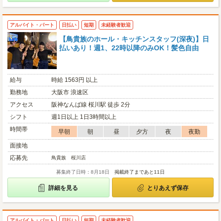
アルバイト・パート
日払い
短期
未経験者歓迎
【鳥貴族のホール・キッチンスタッフ(深夜)】日
払いあり！週1、22時以降のみOK！髪色自由
給与
時給 1563円 以上
勤務地
大阪市 浪速区
アクセス
阪神なんば線 桜川駅 徒歩 2分
シフト
週1日以上 1日3時間以上
時間帯
早朝
朝
昼
夕方
夜
夜勤
面接地
応募先
鳥貴族 桜川店
募集終了日時：8月18日
掲載終了まであと11日
詳細を見る
とりあえず保存
アルバイト・パート
日払い
短期
未経験者歓迎