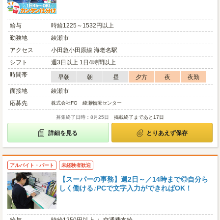
給与
時給1225～1532円以上
勤務地
綾瀬市
アクセス
小田急小田原線 海老名駅
シフト
週3日以上 1日4時間以上
時間帯
早朝
朝
昼
夕方
夜
夜勤
面接地
綾瀬市
応募先
株式会社FG 綾瀬物流センター
募集終了日時：8月25日
掲載終了まであと17日
詳細を見る
とりあえず保存
アルバイト・パート
未経験者歓迎
【スーパーの事務】週2日～／14時まで◎自分ら
しく働ける♪PCで文字入力ができればOK！