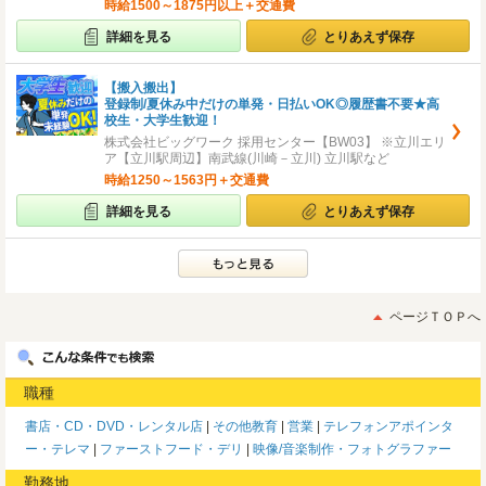
時給1500～1875円以上＋交通費
詳細を見る
とりあえず保存
【搬入搬出】
登録制/夏休み中だけの単発・日払いOK◎履歴書不要★高
校生・大学生歓迎！
株式会社ビッグワーク 採用センター【BW03】 ※立川エリ
ア【立川駅周辺】南武線(川崎－立川) 立川駅など
時給1250～1563円＋交通費
詳細を見る
とりあえず保存
ページＴＯＰへ
職種
書店・CD・DVD・レンタル店
その他教育
営業
テレフォンアポインタ
ー・テレマ
ファーストフード・デリ
映像/音楽制作・フォトグラファー
勤務地