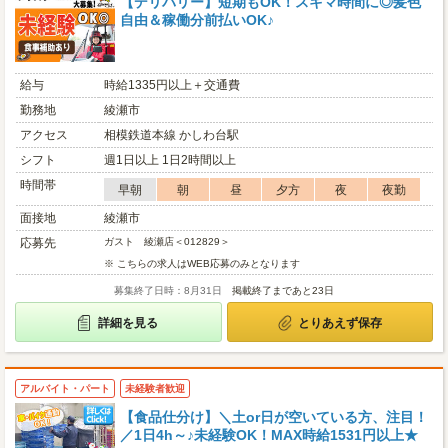
【デリバリー】短期もOK！スキマ時間に◎髪色
自由＆稼働分前払いOK♪
給与
時給1335円以上＋交通費
勤務地
綾瀬市
アクセス
相模鉄道本線 かしわ台駅
シフト
週1日以上 1日2時間以上
時間帯
早朝
朝
昼
夕方
夜
夜勤
面接地
綾瀬市
応募先
ガスト 綾瀬店＜012829＞
※ こちらの求人はWEB応募のみとなります
募集終了日時：8月31日
掲載終了まであと23日
詳細を見る
とりあえず保存
アルバイト・パート
未経験者歓迎
【食品仕分け】＼土or日が空いている方、注目！
／1日4h～♪未経験OK！MAX時給1531円以上★