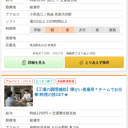
給与
時給1250円以上 ＋ 交通費支給
勤務地
綾瀬市
アクセス
小田急江ノ島線 高座渋谷駅
シフト
週2日以上 1日5時間以上
時間帯
早朝
朝
昼
夕方
夜
夜勤
面接地
応募先
食品館あおば 綾瀬店
募集終了日時：8月27日
掲載終了まであと19日
詳細を見る
とりあえず保存
アルバイト・パート
もうすぐ終了
未経験者歓迎
【工場の調理補助】障がい者雇用＊チームでお仕
事!料理の技GET★
給与
時給1250円 ＋交通費全額支給
勤務地
綾瀬市
アクセス
相模鉄道本線 さがみ野駅 車 5分