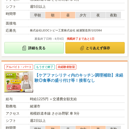
シフト
週5日以上
時間帯
早朝
朝
昼
夕方
夜
夜勤
面接地
応募先
株式会社LEOCトピー工業株式会社 綾瀬製造所/102084
募集終了日時：8月9日
掲載終了まであと1日
詳細を見る
とりあえず保存
アルバイト・パート
もうすぐ終了
未経験者歓迎
【ケアファシリティ内のキッチン調理補助】未経
験◎食事の盛り付け等！接客なし
給与
時給1225円 ＋交通費全額支給
勤務地
綾瀬市
アクセス
相模鉄道本線 さがみ野駅 車 9分
シフト
週2日以上
時間帯