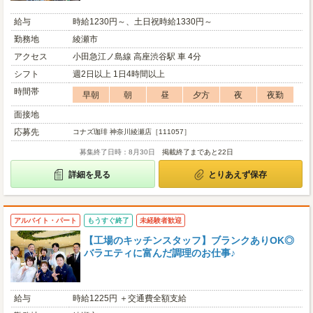
給与
時給1230円～、土日祝時給1330円～
勤務地
綾瀬市
アクセス
小田急江ノ島線 高座渋谷駅 車 4分
シフト
週2日以上 1日4時間以上
時間帯
早朝
朝
昼
夕方
夜
夜勤
面接地
応募先
コナズ珈琲 神奈川綾瀬店［111057］
募集終了日時：8月30日
掲載終了まであと22日
詳細を見る
とりあえず保存
アルバイト・パート
もうすぐ終了
未経験者歓迎
【工場のキッチンスタッフ】ブランクありOK◎
バラエティに富んだ調理のお仕事♪
給与
時給1225円 ＋交通費全額支給