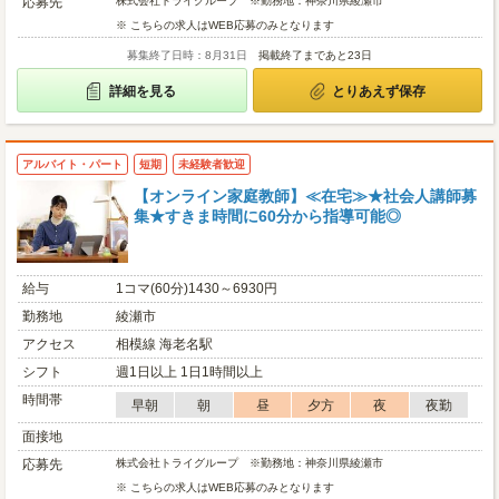
応募先
株式会社トライグループ ※勤務地：神奈川県綾瀬市
※ こちらの求人はWEB応募のみとなります
募集終了日時：8月31日
掲載終了まであと23日
詳細を見る
とりあえず保存
アルバイト・パート
短期
未経験者歓迎
【オンライン家庭教師】≪在宅≫★社会人講師募
集★すきま時間に60分から指導可能◎
給与
1コマ(60分)1430～6930円
勤務地
綾瀬市
アクセス
相模線 海老名駅
シフト
週1日以上 1日1時間以上
時間帯
早朝
朝
昼
夕方
夜
夜勤
面接地
応募先
株式会社トライグループ ※勤務地：神奈川県綾瀬市
※ こちらの求人はWEB応募のみとなります