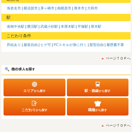
海老名市
横須賀市
茅ヶ崎市
相模原市
厚木市
大和市
駅
港南中央駅
鷺沼駅
武蔵小杉駅
本厚木駅
平塚駅
厚木駅
こだわり条件
昇給あり
服装自由
ヒゲ可
PCスキルが身に付く
髪型自由
履歴書不要
ページＴＯＰへ
エリア
駅・路線
から探す
から探す
こだわり
職種
から探す
から探す
ページＴＯＰへ