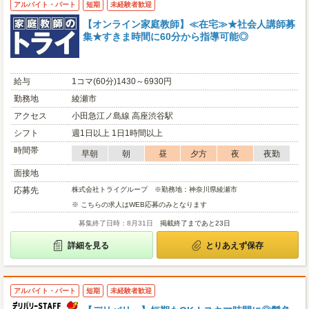
アルバイト・パート
短期
未経験者歓迎
【オンライン家庭教師】≪在宅≫★社会人講師募
集★すきま時間に60分から指導可能◎
給与
1コマ(60分)1430～6930円
勤務地
綾瀬市
アクセス
小田急江ノ島線 高座渋谷駅
シフト
週1日以上 1日1時間以上
時間帯
早朝
朝
昼
夕方
夜
夜勤
面接地
応募先
株式会社トライグループ ※勤務地：神奈川県綾瀬市
※ こちらの求人はWEB応募のみとなります
募集終了日時：8月31日
掲載終了まであと23日
詳細を見る
とりあえず保存
アルバイト・パート
短期
未経験者歓迎