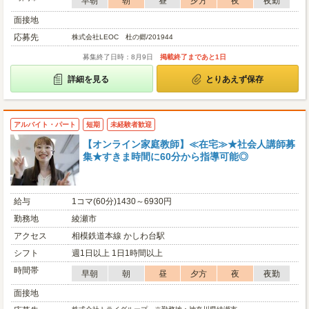
早朝
朝
昼
夕方
夜
夜勤
面接地
応募先
株式会社LEOC 杜の郷/201944
募集終了日時：8月9日
掲載終了まであと1日
詳細を見る
とりあえず保存
アルバイト・パート
短期
未経験者歓迎
【オンライン家庭教師】≪在宅≫★社会人講師募
集★すきま時間に60分から指導可能◎
給与
1コマ(60分)1430～6930円
勤務地
綾瀬市
アクセス
相模鉄道本線 かしわ台駅
シフト
週1日以上 1日1時間以上
時間帯
早朝
朝
昼
夕方
夜
夜勤
面接地