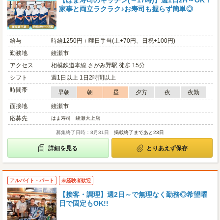
【はま寿司のキッチン(～17時)】週1日2H～OK！
家事と両立ラクラク♪お寿司も握らず簡単◎
給与
時給1250円＋曜日手当(土+70円、日祝+100円)
勤務地
綾瀬市
アクセス
相模鉄道本線 さがみ野駅 徒歩 15分
シフト
週1日以上 1日2時間以上
時間帯
早朝
朝
昼
夕方
夜
夜勤
面接地
綾瀬市
応募先
はま寿司 綾瀬大上店
募集終了日時：8月31日
掲載終了まであと23日
詳細を見る
とりあえず保存
アルバイト・パート
未経験者歓迎
【接客・調理】週2日～で無理なく勤務◎希望曜
日で固定もOK!!