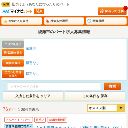
見つけようあなたにぴったりのパート
0
関東
お気に入り条件
検索条件履歴
閲覧履歴
綾瀬市のパート求人募集情報
綾瀬市
指定なし
指定なし
入力した条件を クリア
この条件を 保存
76
件中
1-20件目表示
アルバイト・パート
日払い
未経験者歓迎