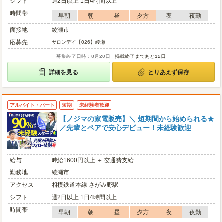
シフト
週2日以上 1日4時間以上
時間帯
早朝
朝
昼
夕方
夜
夜勤
面接地
綾瀬市
応募先
サロンデイ【026】綾瀬
募集終了日時：8月20日
掲載終了まであと12日
詳細を見る
とりあえず保存
アルバイト・パート
短期
未経験者歓迎
【ノジマの家電販売】＼ 短期間から始められる★
／先輩とペアで安心デビュー！未経験歓迎
給与
時給1600円以上 ＋ 交通費支給
勤務地
綾瀬市
アクセス
相模鉄道本線 さがみ野駅
シフト
週2日以上 1日4時間以上
時間帯
早朝
朝
昼
夕方
夜
夜勤