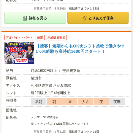
応募先
募集終了日時：8月20日
掲載終了まであと12日
詳細を見る
とりあえず保存
アルバイト・パート
短期
未経験者歓迎
【接客】短期からもOK★シフト柔軟で働きやす
い♪未経験も高時給1600円スタート！
給与
時給1600円以上 ＋ 交通費支給
勤務地
綾瀬市
アクセス
相模鉄道本線 さがみ野駅
シフト
週2日以上 1日4時間以上
時間帯
早朝
朝
昼
夕方
夜
夜勤
面接地
応募先
ノジマ NEW綾瀬店
※ こちらの求人はWEB応募のみとなります
募集終了日時：8月31日
掲載終了まであと23日