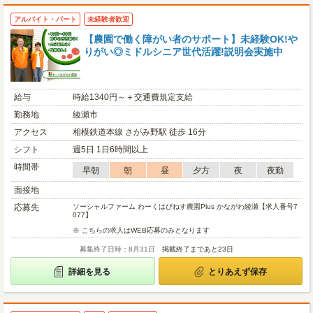
アルバイト・パート
未経験者歓迎
【農園で働く障がい者のサポート】未経験OK!や
りがい◎ミドルシニア世代活躍!説明会実施中
給与
時給1340円～＋交通費規定支給
勤務地
綾瀬市
アクセス
相模鉄道本線 さがみ野駅 徒歩 16分
シフト
週5日 1日6時間以上
時間帯
早朝
朝
昼
夕方
夜
夜勤
面接地
応募先
ソーシャルファーム わーくはぴねす農園Plus かながわ綾瀬【求人番号7
077】
※ こちらの求人はWEB応募のみとなります
募集終了日時：8月31日
掲載終了まであと23日
詳細を見る
とりあえず保存