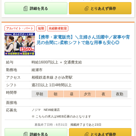
詳細を見る
とりあえず保存
アルバイト・パート
短期
未経験者歓迎
【携帯・家電販売】＼主婦さん活躍中／家事や育
児の合間に♪柔軟シフトで急な用事も安心◎
給与
時給1600円以上 ＋ 交通費支給
勤務地
綾瀬市
アクセス
相模鉄道本線 さがみ野駅
シフト
週2日以上 1日4時間以上
時間帯
早朝
朝
昼
夕方
夜
夜勤
面接地
応募先
ノジマ NEW綾瀬店
※ こちらの求人はWEB応募のみとなります
募集終了日時：8月31日
掲載終了まであと23日
詳細を見る
とりあえず保存