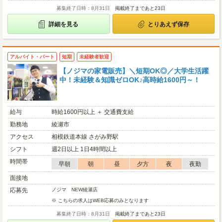
募集終了日時：8月31日
掲載終了まであと23日
詳細を見る
とりあえず保存
アルバイト・パート
短期
未経験者歓迎
【ノジマの家電販売】＼短期OK◎／大学生活躍
中！未経験＆知識ゼロOK♪高時給1600円～！
給与
時給1600円以上 ＋ 交通費支給
勤務地
綾瀬市
アクセス
相模鉄道本線 さがみ野駅
シフト
週2日以上 1日4時間以上
時間帯
早朝
朝
昼
夕方
夜
夜勤
面接地
応募先
ノジマ NEW綾瀬店
※ こちらの求人はWEB応募のみとなります
募集終了日時：8月31日
掲載終了まであと23日