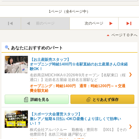
1ページ（全4ページ中）
前のページ
次のページ
最
最
初
後
ページＴＯＰへ
へ
へ
あなたにおすすめのパート
【お土産販売スタッフ】
オープニング時給1400円☆名駅直結のお土産屋さん◎未経
験OK！
名鉄商店MEICHIKA※2026年9月オープン【名駅東口（桜
通口）】近鉄名古屋線 近鉄名古屋駅など
オープニング：時給1400円 通常：時給1200円～＋交通
費全額支給
詳細を見る
とりあえず保存
【スポーツ大会運営スタッフ】
激レア／短期＆日払いOK◎昼働くより涼しくて効率い
い！？
株式会社アルバクルー 勤務地：豊田市 【001】【その
他豊田市】名鉄三河線 越戸駅など