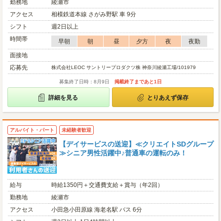
勤務地
綾瀬市
アクセス
相模鉄道本線 さがみ野駅 車 9分
シフト
週2日以上
時間帯
早朝
朝
昼
夕方
夜
夜勤
面接地
応募先
株式会社LEOC サントリープロダクツ株 神奈川綾瀬工場/101979
募集終了日時：8月9日
掲載終了まであと1日
詳細を見る
とりあえず保存
アルバイト・パート
未経験者歓迎
【デイサービスの送迎】≪クリエイトSDグループ
≫シニア男性活躍中♪普通車の運転のみ！
給与
時給1350円＋交通費支給＋賞与（年2回）
勤務地
綾瀬市
アクセス
小田急小田原線 海老名駅 バス 6分