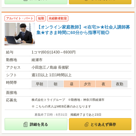
アルバイト・パート
短期
未経験者歓迎
【オンライン家庭教師】≪在宅≫★社会人講師募
集★すきま時間に60分から指導可能◎
給与
1コマ(60分)1430～6930円
勤務地
綾瀬市
アクセス
小田急江ノ島線 長後駅
シフト
週1日以上 1日1時間以上
時間帯
早朝
朝
昼
夕方
夜
夜勤
面接地
応募先
株式会社トライグループ ※勤務地：神奈川県綾瀬市
※ こちらの求人はWEB応募のみとなります
募集終了日時：8月31日
掲載終了まであと23日
詳細を見る
とりあえず保存