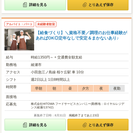
詳細を見る
とりあえず保存
アルバイト・パート
未経験者歓迎
【給食づくり】＼資格不要／調理のお仕事経験が
あればOK◎定年なしで安定＆まかないあり♪
給与
時給1350円～ + 交通費全額支給
勤務地
綾瀬市
アクセス
小田急江ノ島線 桜ケ丘駅 車 10分
シフト
週2日以上 1日8時間以上
時間帯
早朝
朝
昼
夕方
夜
夜勤
面接地
応募先
株式会社HITOWA フードサービスカンパニー(勤務地：ロイヤルレジデ
ンス綾瀬/13742)
募集終了日時：8月31日
掲載終了まであと23日
詳細を見る
とりあえず保存