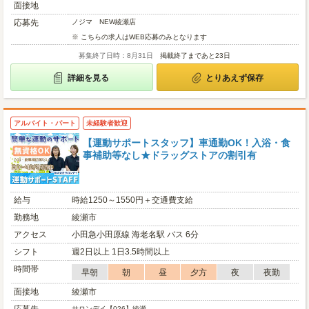
面接地
応募先
ノジマ NEW綾瀬店
※ こちらの求人はWEB応募のみとなります
募集終了日時：8月31日
掲載終了まであと23日
詳細を見る
とりあえず保存
アルバイト・パート
未経験者歓迎
【運動サポートスタッフ】車通勤OK！入浴・食
事補助等なし★ドラッグストアの割引有
給与
時給1250～1550円＋交通費支給
勤務地
綾瀬市
アクセス
小田急小田原線 海老名駅 バス 6分
シフト
週2日以上 1日3.5時間以上
時間帯
早朝
朝
昼
夕方
夜
夜勤
面接地
綾瀬市
サロンデイ【026】綾瀬