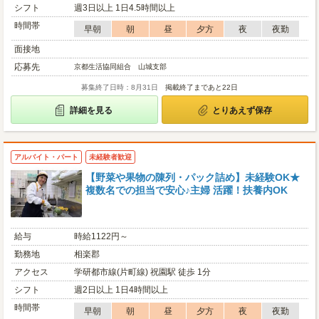
シフト
週3日以上 1日4.5時間以上
時間帯
早朝
朝
昼
夕方
夜
夜勤
面接地
応募先
京都生活協同組合 山城支部
募集終了日時：8月31日
掲載終了まであと22日
詳細を見る
とりあえず保存
アルバイト・パート
未経験者歓迎
【野菜や果物の陳列・パック詰め】未経験OK★
複数名での担当で安心♪主婦 活躍！扶養内OK
給与
時給1122円～
勤務地
相楽郡
アクセス
学研都市線(片町線) 祝園駅 徒歩 1分
シフト
週2日以上 1日4時間以上
時間帯
早朝
朝
昼
夕方
夜
夜勤