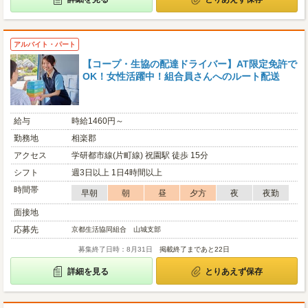
アルバイト・パート
【コープ・生協の配達ドライバー】AT限定免許で
OK！女性活躍中！組合員さんへのルート配送
給与
時給1460円～
勤務地
相楽郡
アクセス
学研都市線(片町線) 祝園駅 徒歩 15分
シフト
週3日以上 1日4時間以上
時間帯
早朝
朝
昼
夕方
夜
夜勤
面接地
応募先
京都生活協同組合 山城支部
募集終了日時：8月31日
掲載終了まであと22日
詳細を見る
とりあえず保存