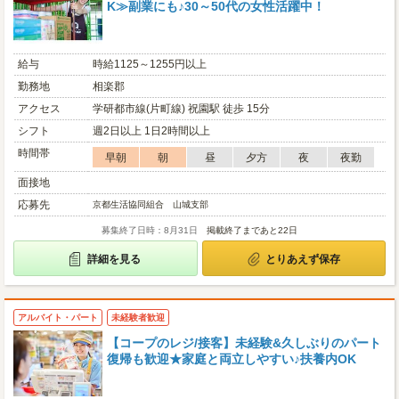
K≫副業にも♪30～50代の女性活躍中！
給与
時給1125～1255円以上
勤務地
相楽郡
アクセス
学研都市線(片町線) 祝園駅 徒歩 15分
シフト
週2日以上 1日2時間以上
時間帯
早朝
朝
昼
夕方
夜
夜勤
面接地
応募先
京都生活協同組合 山城支部
募集終了日時：8月31日
掲載終了まであと22日
詳細を見る
とりあえず保存
アルバイト・パート
未経験者歓迎
【コープのレジ/接客】未経験&久しぶりのパート
復帰も歓迎★家庭と両立しやすい♪扶養内OK