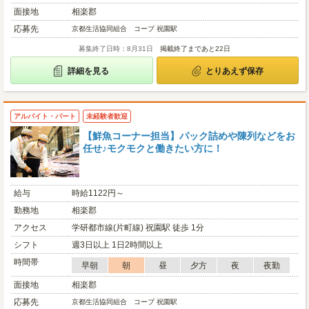
面接地
相楽郡
応募先
京都生活協同組合 コープ 祝園駅
募集終了日時：8月31日
掲載終了まであと22日
詳細を見る
とりあえず保存
アルバイト・パート
未経験者歓迎
【鮮魚コーナー担当】パック詰めや陳列などをお
任せ♪モクモクと働きたい方に！
給与
時給1122円～
勤務地
相楽郡
アクセス
学研都市線(片町線) 祝園駅 徒歩 1分
シフト
週3日以上 1日2時間以上
時間帯
早朝
朝
昼
夕方
夜
夜勤
面接地
相楽郡
応募先
京都生活協同組合 コープ 祝園駅