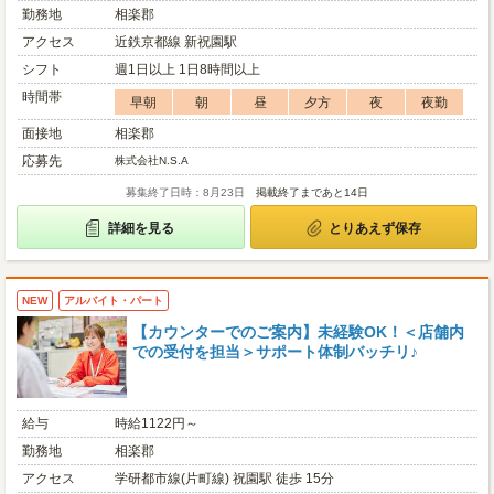
勤務地
相楽郡
アクセス
近鉄京都線 新祝園駅
シフト
週1日以上 1日8時間以上
時間帯
早朝
朝
昼
夕方
夜
夜勤
面接地
相楽郡
応募先
株式会社N.S.A
募集終了日時：8月23日
掲載終了まであと14日
詳細を見る
とりあえず保存
NEW
アルバイト・パート
【カウンターでのご案内】未経験OK！＜店舗内
での受付を担当＞サポート体制バッチリ♪
給与
時給1122円～
勤務地
相楽郡
アクセス
学研都市線(片町線) 祝園駅 徒歩 15分