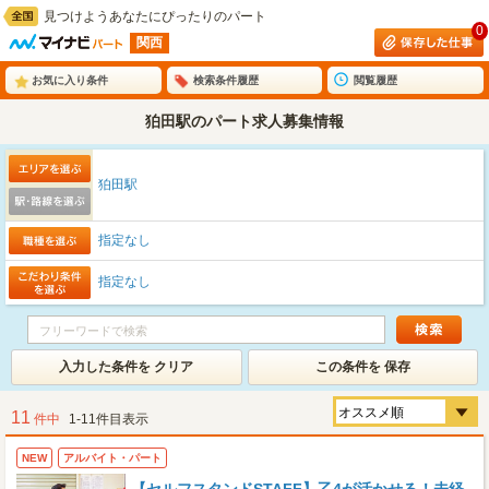
見つけようあなたにぴったりのパート
0
関西
お気に入り条件
検索条件履歴
閲覧履歴
狛田駅のパート求人募集情報
狛田駅
指定なし
指定なし
入力した条件を クリア
この条件を 保存
11
件中
1-11件目表示
NEW
アルバイト・パート