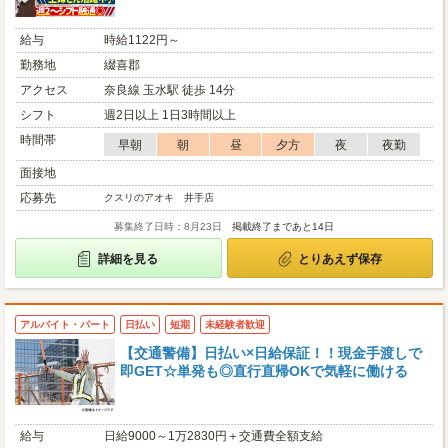
給与
時給1122円～
勤務地
綴喜郡
アクセス
奈良線 玉水駅 徒歩 14分
シフト
週2日以上 1日3時間以上
時間帯
早朝
朝
昼
夕方
夜
夜勤
面接地
応募先
クスリのアオキ 井手店
募集終了日時：8月23日
掲載終了まであと14日
詳細を見る
とりあえず保存
アルバイト・パート
日払い
短期
未経験者歓迎
【交通警備】日払い×日給保証！！現金手渡しで
即GET☆単発も◎直行直帰OKで気軽に働ける
給与
日給9000～1万2830円＋交通費全額支給