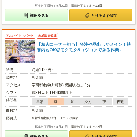
募集終了日時：8月31日
掲載終了まであと22日
詳細を見る
とりあえず保存
アルバイト・パート
未経験者歓迎
【精肉コーナー担当】発注や品出しがメイン！扶
養内もOK◎モクモク&コツコツできる作業♪
給与
時給1122円～
勤務地
相楽郡
アクセス
学研都市線(片町線) 祝園駅 徒歩 1分
シフト
週3日以上 1日2時間以上
時間帯
早朝
朝
昼
夕方
夜
夜勤
面接地
相楽郡
応募先
京都生活協同組合 コープ 祝園駅
募集終了日時：8月31日
掲載終了まであと22日
詳細を見る
とりあえず保存