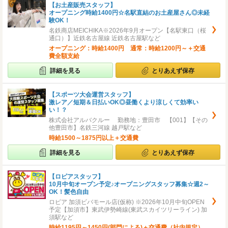
【お土産販売スタッフ】
オープニング時給1400円☆名駅直結のお土産屋さん◎未経
験OK！
名鉄商店MEICHIKA※2026年9月オープン【名駅東口（桜
通口）】近鉄名古屋線 近鉄名古屋駅など
オープニング：時給1400円 通常：時給1200円～＋交通
費全額支給
詳細を見る
とりあえず保存
【スポーツ大会運営スタッフ】
激レア／短期＆日払いOK◎昼働くより涼しくて効率い
い！？
株式会社アルバクルー 勤務地：豊田市 【001】【その
他豊田市】名鉄三河線 越戸駅など
時給1500～1875円以上＋交通費
詳細を見る
とりあえず保存
【ロピアスタッフ】
10月中旬オープン予定♪オープニングスタッフ募集☆週2～
OK！髪色自由
ロピア 加須ビバモール店(仮称) ※2026年10月中旬OPEN
予定【加須市】東武伊勢崎線(東武スカイツリーライン) 加
須駅など
時給1195円～1450円(部門による)＋交通費（社内規定）