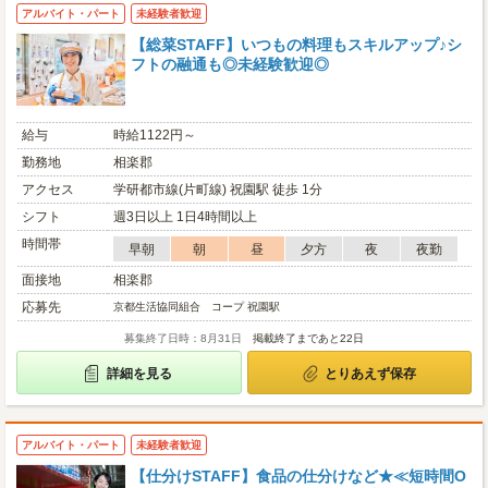
アルバイト・パート
未経験者歓迎
【総菜STAFF】いつもの料理もスキルアップ♪シ
フトの融通も◎未経験歓迎◎
給与
時給1122円～
勤務地
相楽郡
アクセス
学研都市線(片町線) 祝園駅 徒歩 1分
シフト
週3日以上 1日4時間以上
時間帯
早朝
朝
昼
夕方
夜
夜勤
面接地
相楽郡
応募先
京都生活協同組合 コープ 祝園駅
募集終了日時：8月31日
掲載終了まであと22日
詳細を見る
とりあえず保存
アルバイト・パート
未経験者歓迎
【仕分けSTAFF】食品の仕分けなど★≪短時間O