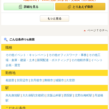
詳細を見る
とりあえず保存
ページＴＯＰへ
職種
その他イベント・キャンペーン
その他オフィスワーク・事務
その他工
場・倉庫・建築・土木
新聞配達・ポスティング
その他軽作業
イベント
企画・運営
勤務地
相楽郡
京田辺市
京丹後市
舞鶴市
城陽市
久世郡
駅
烏丸御池駅
大久保駅(京都府)
京阪山科駅
西院駅
北野白梅町駅
丹波橋
駅
こだわり条件