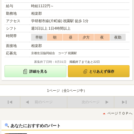
給与
時給1122円～
勤務地
相楽郡
アクセス
学研都市線(片町線) 祝園駅 徒歩 1分
シフト
週3日以上 1日4時間以上
時間帯
早朝
朝
昼
夕方
夜
夜勤
面接地
相楽郡
応募先
京都生活協同組合 コープ 祝園駅
募集終了日時：8月31日
掲載終了まであと22日
詳細を見る
とりあえず保存
1ページ（全1ページ中）
前のページ
次のページ
最
最
初
後
ページＴＯＰへ
へ
へ
あなたにおすすめのパート