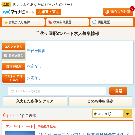
見つけようあなたにぴったりのパート
0
北海道・東北
お気に入り条件
検索条件履歴
閲覧履歴
千代ケ岡駅のパート求人募集情報
千代ケ岡駅
指定なし
指定なし
入力した条件を クリア
この条件を 保存
6
件中
1-6件目表示
アルバイト・パート
未経験者歓迎