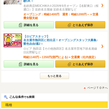
験OK！
名鉄商店MEICHIKA※2026年9月オープン【名駅東口（桜
通口）】近鉄名古屋線 近鉄名古屋駅など
オープニング：時給1400円 通常：時給1200円～＋交通
費全額支給
詳細を見る
とりあえず保存
【ロピアスタッフ】
名古屋市熱田区に初出店！オープニングスタッフ大募集♪
髪色自由/週2～
ロピア 熱田店【その他熱田区】名古屋市営地下鉄名港線
日比野駅など
時給1140円～1350円(部門による)＋交通費（社内規定）
詳細を見る
とりあえず保存
ページＴＯＰへ
職種