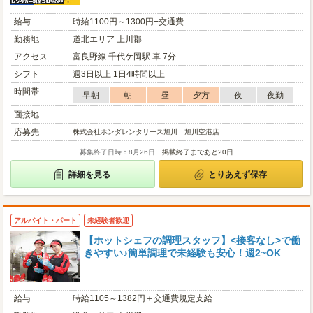
給与
時給1100円～1300円+交通費
勤務地
道北エリア 上川郡
アクセス
富良野線 千代ケ岡駅 車 7分
シフト
週3日以上 1日4時間以上
時間帯
早朝
朝
昼
夕方
夜
夜勤
面接地
応募先
株式会社ホンダレンタリース旭川 旭川空港店
募集終了日時：8月26日
掲載終了まであと20日
詳細を見る
とりあえず保存
アルバイト・パート
未経験者歓迎
【ホットシェフの調理スタッフ】<接客なし>で働
きやすい♪簡単調理で未経験も安心！週2~OK
給与
時給1105～1382円＋交通費規定支給