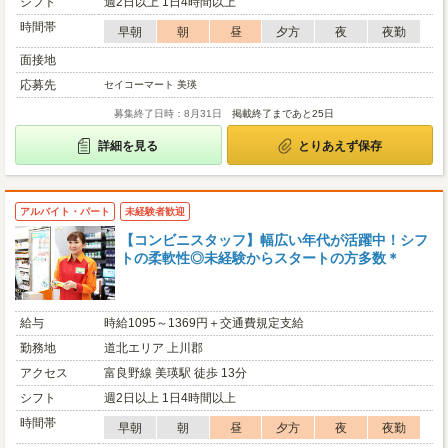
シフト
週2日以上 1日4時間以上
時間帯
早朝
朝
昼
夕方
夜
夜勤
面接地
応募先
セイコーマート 美瑛
募集終了日時：8月31日
掲載終了まであと25日
詳細を見る
とりあえず保存
アルバイト・パート
未経験者歓迎
【コンビニスタッフ】幅広い年代が活躍中！シフ
トの柔軟性◎未経験からスタートの方多数＊
給与
時給1095～1369円＋交通費規定支給
勤務地
道北エリア 上川郡
アクセス
富良野線 美瑛駅 徒歩 13分
シフト
週2日以上 1日4時間以上
時間帯
早朝
朝
昼
夕方
夜
夜勤