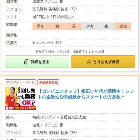
勤務地
道北エリア 上川郡
アクセス
富良野線 美瑛駅 徒歩 17分
シフト
週2日以上 1日4時間以上
時間帯
早朝
朝
昼
夕方
夜
夜勤
面接地
応募先
セイコーマート 美瑛
募集終了日時：8月31日
掲載終了まであと25日
詳細を見る
とりあえず保存
アルバイト・パート
未経験者歓迎
【コンビニスタッフ】幅広い年代が活躍中！シフ
トの柔軟性◎未経験からスタートの方多数＊
給与
時給1095円～＋交通費規定支給
勤務地
道北エリア 上川郡
アクセス
富良野線 美瑛駅 徒歩 17分