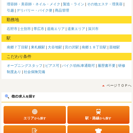
理容師・美容師・ネイル・メイク
製造・ライン
その他エステ・理美容
引越
デリバリー・バイク便
商品管理
勤務地
石狩市
士別市
帯広市
道南エリア
道東エリア
深川市
駅
南郷７丁目駅
東札幌駅
大谷地駅
宮の沢駅
南郷１８丁目駅
苗穂駅
こだわり条件
オープニングスタッフ
ピアス可
バイク/自転車通勤可
履歴書不要
研修
制度あり
社会保険完備
ページＴＯＰへ
エリア
駅・路線
から探す
から探す