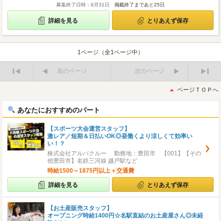
募集終了日時：8月31日
掲載終了まであと25日
詳細を見る
とりあえず保存
1ページ（全1ページ中）
前のページ
次のページ
最
最
初
後
ページＴＯＰへ
へ
へ
あなたにおすすめのパート
【スポーツ大会運営スタッフ】
激レア／短期＆日払いOK◎昼働くより涼しくて効率い
い！？
株式会社アルバクルー 勤務地：豊田市 【001】【その
他豊田市】名鉄三河線 越戸駅など
時給1500～1875円以上＋交通費
詳細を見る
とりあえず保存
【お土産販売スタッフ】
オープニング時給1400円☆名駅直結のお土産屋さん◎未経