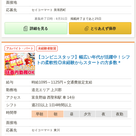
面接地
応募先
セイコーマート 美瑛西町
募集終了日時：8月31日
掲載終了まであと25日
詳細を見る
とりあえず保存
アルバイト・パート
未経験者歓迎
【コンビニスタッフ】幅広い年代が活躍中！シフ
トの柔軟性◎未経験からスタートの方多数＊
給与
時給1095～1125円＋交通費規定支給
勤務地
道北エリア 上川郡
アクセス
富良野線 西聖和駅 車 14分
シフト
週2日以上 1日4時間以上
時間帯
早朝
朝
昼
夕方
夜
夜勤
面接地
応募先
セイコーマート 東川