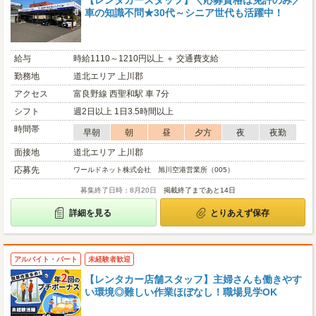
【レンタカースタッフ】＼応募資格は免許のみ／
車の知識不問★30代～シニア世代も活躍中！
給与
時給1110～1210円以上 ＋ 交通費支給
勤務地
道北エリア 上川郡
アクセス
富良野線 西聖和駅 車 7分
シフト
週2日以上 1日3.5時間以上
時間帯
早朝
朝
昼
夕方
夜
夜勤
面接地
道北エリア 上川郡
応募先
ワールドネット株式会社 旭川空港営業所（005）
募集終了日時：8月20日
掲載終了まであと14日
詳細を見る
とりあえず保存
アルバイト・パート
未経験者歓迎
【レンタカー店舗スタッフ】主婦さんも働きやす
い環境◎難しい作業ほぼなし！職場見学OK