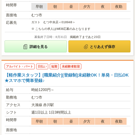
時間帯
早朝
朝
昼
夕方
夜
夜勤
面接地
むつ市
応募先
ガスト むつ中央店＜018948＞
※ こちらの求人はWEB応募のみとなります
募集終了日時：8月31日
掲載終了まであと23日
詳細を見る
とりあえず保存
アルバイト・パート
日払い
短期
未経験者歓迎
【軽作業スタッフ】[職業紹介][登録制]未経験OK！単発・日払OK
★スマホで簡単登録♪
給与
時給1200円～
勤務地
むつ市
アクセス
大湊線 赤川駅
シフト
週1日以上 1日3時間以上
時間帯
早朝
朝
昼
夕方
夜
夜勤
面接地