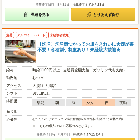
募集終了日時：8月31日
掲載終了まであと23日
詳細を見る
とりあえず保存
急募
アルバイト・パート
未経験者歓迎
【洗浄】洗浄機つかってお皿をきれいに★履歴書
不要！各種割引制度あり！未経験大歓迎★
給与
時給1100円以上 +交通費全額支給（ガソリン代も支給）
勤務地
むつ市
アクセス
大湊線 大湊駅
シフト
週5日以上
時間帯
早朝
朝
昼
夕方
夜
夜勤
面接地
応募先
むつリハビリテーション病院(日清医療食品株式会社 北東北支店)
※ こちらの求人はWEB応募のみとなります
募集終了日時：8月12日
掲載終了まであと4日