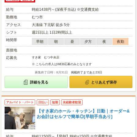
給与
時給1438円～(深夜手当込) ※交通費支給
勤務地
むつ市
アクセス
大湊線 下北駅 徒歩 5分
シフト
週2日以上 1日2時間以上
時間帯
早朝
朝
昼
夕方
夜
夜勤
面接地
応募先
すき家 むつ中央店
※ こちらの求人はWEB応募のみとなります
募集終了日時：8月31日
掲載終了まであと23日
詳細を見る
とりあえず保存
アルバイト・パート
日払い
短期
未経験者歓迎
【すき家のホール・キッチン】日勤｜オーダー&
お会計はセルフで簡単◎[早朝手当あり]
給与
時給1150円～【早朝】時給+150円 ※交通費支給