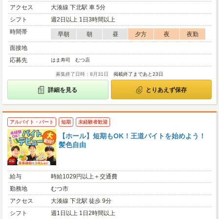
アクセス
大湊線 下北駅 車 5分
シフト
週2日以上 1日3時間以上
時間帯
早朝
朝
昼
夕方
夜
夜勤
面接地
応募先
はま寿司 むつ店
募集終了日時：8月31日
掲載終了まであと23日
詳細を見る
とりあえず保存
アルバイト・パート
短期
未経験者歓迎
【ホール】短期もOK！王道バイトを始めよう！
髪色自由
給与
時給1029円以上＋交通費
勤務地
むつ市
アクセス
大湊線 下北駅 徒歩 9分
シフト
週1日以上 1日2時間以上