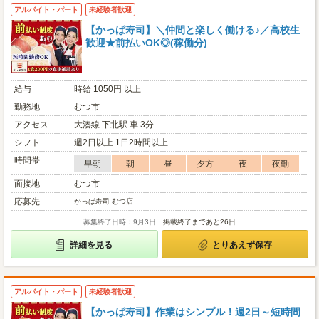
アルバイト・パート
未経験者歓迎
【かっぱ寿司】＼仲間と楽しく働ける♪／高校生
歓迎★前払いOK◎(稼働分)
給与
時給 1050円 以上
勤務地
むつ市
アクセス
大湊線 下北駅 車 3分
シフト
週2日以上 1日2時間以上
時間帯
早朝
朝
昼
夕方
夜
夜勤
面接地
むつ市
応募先
かっぱ寿司 むつ店
募集終了日時：9月3日
掲載終了まであと26日
詳細を見る
とりあえず保存
アルバイト・パート
未経験者歓迎
【かっぱ寿司】作業はシンプル！週2日～短時間