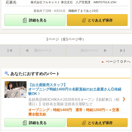
応募先
株式会社フルキャスト 東北支社 八戸営業課 /MNT0701A-15H
募集終了日時：8月31日
掲載終了まであと23日
詳細を見る
とりあえず保存
1ページ（全1ページ中）
前のページ
次のページ
最
最
初
後
ページＴＯＰへ
へ
へ
あなたにおすすめのパート
【お土産販売スタッフ】
オープニング時給1400円☆名駅直結のお土産屋さん◎未経
験OK！
名鉄商店MEICHIKA※2026年9月オープン【名駅東口（桜
通口）】近鉄名古屋線 近鉄名古屋駅など
オープニング：時給1400円 通常：時給1200円～＋交通
費全額支給
詳細を見る
とりあえず保存