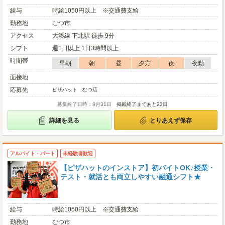
給与
時給1050円以上 ※交通費支給
勤務地
むつ市
アクセス
大湊線 下北駅 徒歩 9分
シフト
週1日以上 1日3時間以上
時間帯
早朝
朝
昼
夕方
夜
夜勤
面接地
応募先
ピザハット むつ店
募集終了日時：8月31日
掲載終了まであと23日
詳細を見る
とりあえず保存
アルバイト・パート
未経験者歓迎
【ピザハットのインストア】初バイトOK♪授業・
テスト・就活とも両立しやすい融通シフト★
給与
時給1050円以上 ※交通費支給
勤務地
むつ市