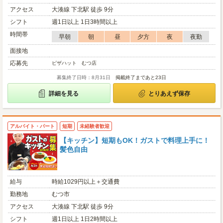
アクセス
大湊線 下北駅 徒歩 9分
シフト
週1日以上 1日3時間以上
時間帯
早朝
朝
昼
夕方
夜
夜勤
面接地
応募先
ピザハット むつ店
募集終了日時：8月31日
掲載終了まであと23日
詳細を見る
とりあえず保存
アルバイト・パート
短期
未経験者歓迎
【キッチン】短期もOK！ガストで料理上手に！
髪色自由
給与
時給1029円以上＋交通費
勤務地
むつ市
アクセス
大湊線 下北駅 徒歩 9分
シフト
週1日以上 1日2時間以上