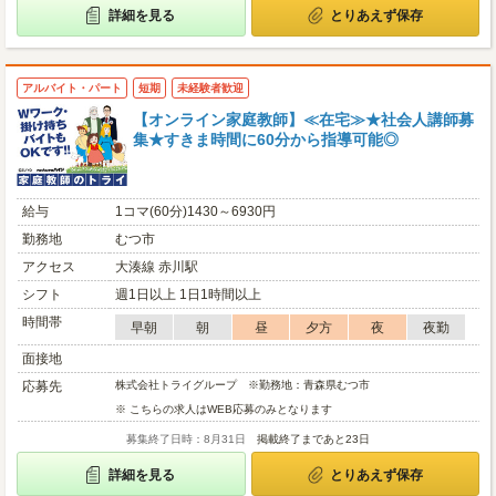
詳細を見る
とりあえず保存
アルバイト・パート
短期
未経験者歓迎
【オンライン家庭教師】≪在宅≫★社会人講師募
集★すきま時間に60分から指導可能◎
給与
1コマ(60分)1430～6930円
勤務地
むつ市
アクセス
大湊線 赤川駅
シフト
週1日以上 1日1時間以上
時間帯
早朝
朝
昼
夕方
夜
夜勤
面接地
応募先
株式会社トライグループ ※勤務地：青森県むつ市
※ こちらの求人はWEB応募のみとなります
募集終了日時：8月31日
掲載終了まであと23日
詳細を見る
とりあえず保存