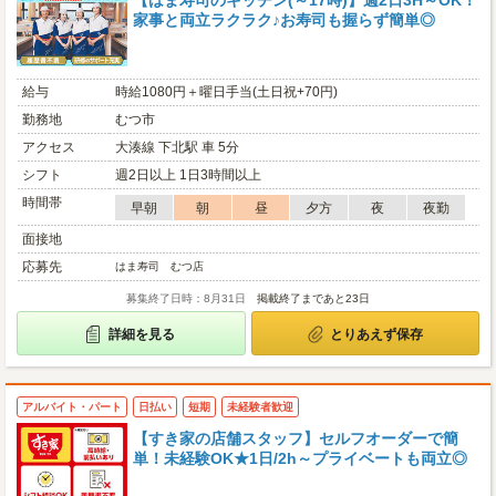
【はま寿司のキッチン(～17時)】週2日3H～OK！
家事と両立ラクラク♪お寿司も握らず簡単◎
給与
時給1080円＋曜日手当(土日祝+70円)
勤務地
むつ市
アクセス
大湊線 下北駅 車 5分
シフト
週2日以上 1日3時間以上
時間帯
早朝
朝
昼
夕方
夜
夜勤
面接地
応募先
はま寿司 むつ店
募集終了日時：8月31日
掲載終了まであと23日
詳細を見る
とりあえず保存
アルバイト・パート
日払い
短期
未経験者歓迎
【すき家の店舗スタッフ】セルフオーダーで簡
単！未経験OK★1日/2h～プライベートも両立◎