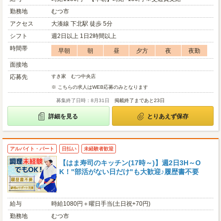
勤務地
むつ市
アクセス
大湊線 下北駅 徒歩 5分
シフト
週2日以上 1日2時間以上
時間帯
早朝
朝
昼
夕方
夜
夜勤
面接地
応募先
すき家 むつ中央店
※ こちらの求人はWEB応募のみとなります
募集終了日時：8月31日
掲載終了まであと23日
詳細を見る
とりあえず保存
アルバイト・パート
日払い
未経験者歓迎
【はま寿司のキッチン(17時～)】週2日3H～O
K！"部活がない日だけ"も大歓迎♪履歴書不要
給与
時給1080円＋曜日手当(土日祝+70円)
勤務地
むつ市