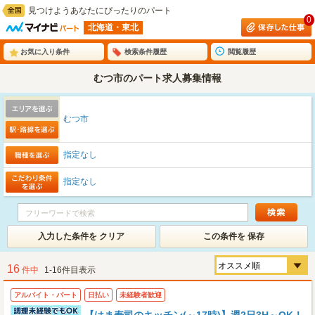
見つけようあなたにぴったりのパート
0
北海道・東北
お気に入り条件
検索条件履歴
閲覧履歴
むつ市のパート求人募集情報
むつ市
指定なし
指定なし
入力した条件を クリア
この条件を 保存
16
件中
1-16件目表示
アルバイト・パート
日払い
未経験者歓迎