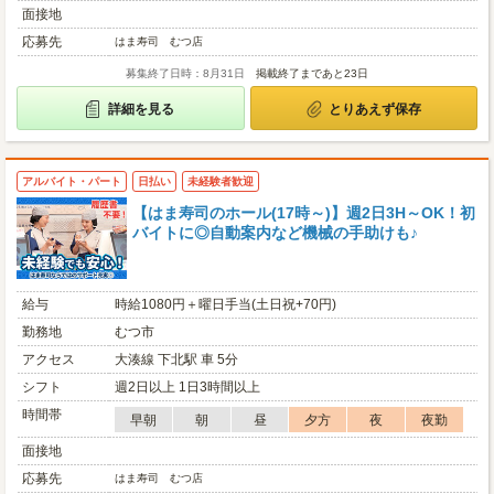
面接地
応募先
はま寿司 むつ店
募集終了日時：8月31日
掲載終了まであと23日
詳細を見る
とりあえず保存
アルバイト・パート
日払い
未経験者歓迎
【はま寿司のホール(17時～)】週2日3H～OK！初
バイトに◎自動案内など機械の手助けも♪
給与
時給1080円＋曜日手当(土日祝+70円)
勤務地
むつ市
アクセス
大湊線 下北駅 車 5分
シフト
週2日以上 1日3時間以上
時間帯
早朝
朝
昼
夕方
夜
夜勤
面接地
応募先
はま寿司 むつ店