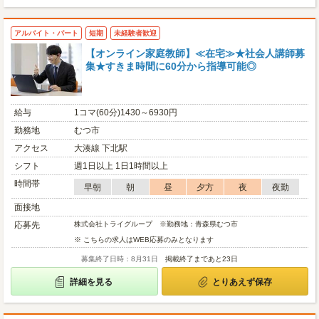
アルバイト・パート
短期
未経験者歓迎
【オンライン家庭教師】≪在宅≫★社会人講師募
集★すきま時間に60分から指導可能◎
給与
1コマ(60分)1430～6930円
勤務地
むつ市
アクセス
大湊線 下北駅
シフト
週1日以上 1日1時間以上
時間帯
早朝
朝
昼
夕方
夜
夜勤
面接地
応募先
株式会社トライグループ ※勤務地：青森県むつ市
※ こちらの求人はWEB応募のみとなります
募集終了日時：8月31日
掲載終了まであと23日
詳細を見る
とりあえず保存