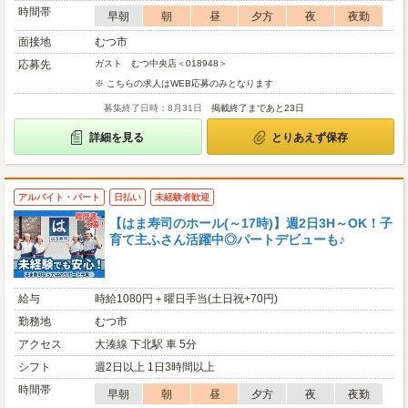
時間帯
早朝
朝
昼
夕方
夜
夜勤
面接地
むつ市
応募先
ガスト むつ中央店＜018948＞
※ こちらの求人はWEB応募のみとなります
募集終了日時：8月31日
掲載終了まであと23日
詳細を見る
とりあえず保存
アルバイト・パート
日払い
未経験者歓迎
【はま寿司のホール(～17時)】週2日3H～OK！子
育て主ふさん活躍中◎パートデビューも♪
給与
時給1080円＋曜日手当(土日祝+70円)
勤務地
むつ市
アクセス
大湊線 下北駅 車 5分
シフト
週2日以上 1日3時間以上
時間帯
早朝
朝
昼
夕方
夜
夜勤