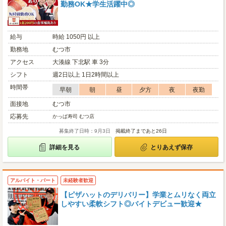
勤務OK★学生活躍中◎
給与
時給 1050円 以上
勤務地
むつ市
アクセス
大湊線 下北駅 車 3分
シフト
週2日以上 1日2時間以上
時間帯
早朝
朝
昼
夕方
夜
夜勤
面接地
むつ市
応募先
かっぱ寿司 むつ店
募集終了日時：9月3日
掲載終了まであと26日
詳細を見る
とりあえず保存
アルバイト・パート
未経験者歓迎
【ピザハットのデリバリー】学業とムリなく両立
しやすい柔軟シフト◎バイトデビュー歓迎★