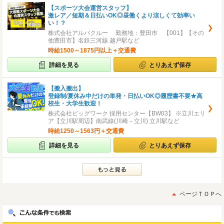
【スポーツ大会運営スタッフ】
激レア／短期＆日払いOK◎昼働くより涼しくて効率い
い！？
株式会社アルバクルー 勤務地：豊田市 【001】【その
他豊田市】名鉄三河線 越戸駅など
時給1500～1875円以上＋交通費
詳細を見る
とりあえず保存
【搬入搬出】
登録制/夏休み中だけの単発・日払いOK◎履歴書不要★高
校生・大学生歓迎！
株式会社ビッグワーク 採用センター【BW03】 ※立川エリ
ア【立川駅周辺】南武線(川崎－立川) 立川駅など
時給1250～1563円＋交通費
詳細を見る
とりあえず保存
ページＴＯＰへ