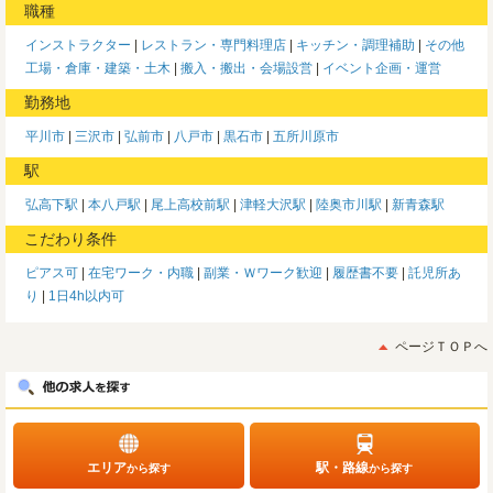
職種
インストラクター
レストラン・専門料理店
キッチン・調理補助
その他
工場・倉庫・建築・土木
搬入・搬出・会場設営
イベント企画・運営
勤務地
平川市
三沢市
弘前市
八戸市
黒石市
五所川原市
駅
弘高下駅
本八戸駅
尾上高校前駅
津軽大沢駅
陸奥市川駅
新青森駅
こだわり条件
ピアス可
在宅ワーク・内職
副業・Ｗワーク歓迎
履歴書不要
託児所あ
り
1日4h以内可
ページＴＯＰへ
エリア
駅・路線
から探す
から探す