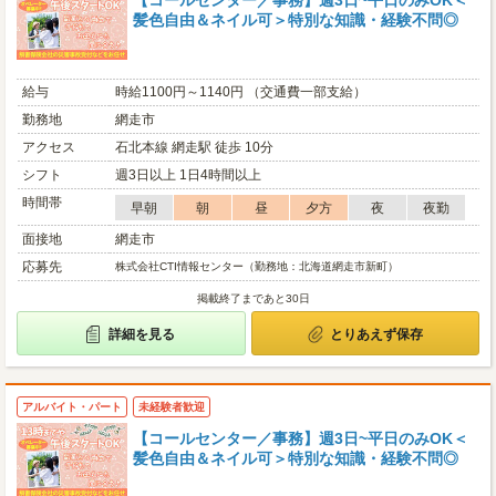
【コールセンター／事務】週3日~平日のみOK＜
髪色自由＆ネイル可＞特別な知識・経験不問◎
給与
時給1100円～1140円 （交通費一部支給）
勤務地
網走市
アクセス
石北本線 網走駅 徒歩 10分
シフト
週3日以上 1日4時間以上
時間帯
早朝
朝
昼
夕方
夜
夜勤
面接地
網走市
応募先
株式会社CTI情報センター（勤務地：北海道網走市新町）
掲載終了まであと30日
詳細を見る
とりあえず保存
アルバイト・パート
未経験者歓迎
【コールセンター／事務】週3日~平日のみOK＜
髪色自由＆ネイル可＞特別な知識・経験不問◎