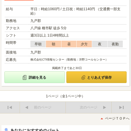
給与
平日：時給1060円 / 土日祝：時給1140円 （交通費一部支
給）
勤務地
九戸郡
アクセス
八戸線 種市駅 徒歩 5分
シフト
週3日以上 1日4時間以上
時間帯
早朝
朝
昼
夕方
夜
夜勤
面接地
九戸郡
応募先
株式会社CTI情報センター（勤務地：洋野コールセンター）
掲載終了まであと30日
詳細を見る
とりあえず保存
1ページ（全1ページ中）
前のページ
次のページ
最
最
初
後
ページＴＯＰへ
へ
へ
あなたにおすすめのパート