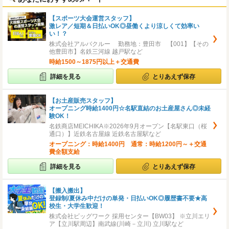
【スポーツ大会運営スタッフ】
激レア／短期＆日払いOK◎昼働くより涼しくて効率い
い！？
株式会社アルバクルー 勤務地：豊田市 【001】【その
他豊田市】名鉄三河線 越戸駅など
時給1500～1875円以上＋交通費
詳細を見る
とりあえず保存
【お土産販売スタッフ】
オープニング時給1400円☆名駅直結のお土産屋さん◎未経
験OK！
名鉄商店MEICHIKA※2026年9月オープン【名駅東口（桜
通口）】近鉄名古屋線 近鉄名古屋駅など
オープニング：時給1400円 通常：時給1200円～＋交通
費全額支給
詳細を見る
とりあえず保存
【搬入搬出】
登録制/夏休み中だけの単発・日払いOK◎履歴書不要★高
校生・大学生歓迎！
株式会社ビッグワーク 採用センター【BW03】 ※立川エリ
ア【立川駅周辺】南武線(川崎－立川) 立川駅など