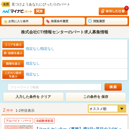
見つけようあなたにぴったりのパート
0
関東
お気に入り条件
検索条件履歴
閲覧履歴
株式会社CTI情報センターのパート求人募集情報
指定なし/指定なし
指定なし
指定なし
入力した条件を クリア
この条件を 保存
2
件中
1-2件目表示
アルバイト・パート
未経験者歓迎