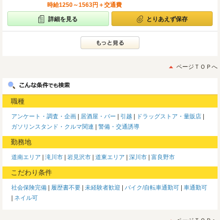
時給1250～1563円＋交通費
詳細を見る
とりあえず保存
ページＴＯＰへ
職種
アンケート・調査・企画
居酒屋・バー
引越
ドラッグストア・量販店
ガソリンスタンド・クルマ関連
警備・交通誘導
勤務地
道南エリア
滝川市
岩見沢市
道東エリア
深川市
富良野市
こだわり条件
社会保険完備
履歴書不要
未経験者歓迎
バイク/自転車通勤可
車通勤可
ネイル可