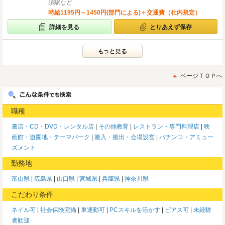
須駅など
時給1195円～1450円(部門による)＋交通費（社内規定）
詳細を見る
とりあえず保存
ページＴＯＰへ
職種
書店・CD・DVD・レンタル店
その他教育
レストラン・専門料理店
映
画館・遊園地・テーマパーク
搬入・搬出・会場設営
パチンコ・アミュー
ズメント
勤務地
富山県
広島県
山口県
宮城県
兵庫県
神奈川県
こだわり条件
ネイル可
社会保険完備
車通勤可
PCスキルを活かす
ピアス可
未経験
者歓迎