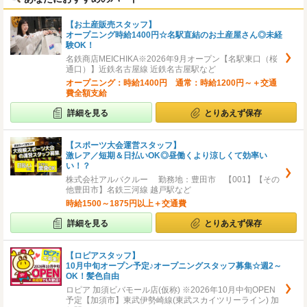
【お土産販売スタッフ】
オープニング時給1400円☆名駅直結のお土産屋さん◎未経
験OK！
名鉄商店MEICHIKA※2026年9月オープン【名駅東口（桜
通口）】近鉄名古屋線 近鉄名古屋駅など
オープニング：時給1400円 通常：時給1200円～＋交通
費全額支給
詳細を見る
とりあえず保存
【スポーツ大会運営スタッフ】
激レア／短期＆日払いOK◎昼働くより涼しくて効率い
い！？
株式会社アルバクルー 勤務地：豊田市 【001】【その
他豊田市】名鉄三河線 越戸駅など
時給1500～1875円以上＋交通費
詳細を見る
とりあえず保存
【ロピアスタッフ】
10月中旬オープン予定♪オープニングスタッフ募集☆週2～
OK！髪色自由
ロピア 加須ビバモール店(仮称) ※2026年10月中旬OPEN
予定【加須市】東武伊勢崎線(東武スカイツリーライン) 加