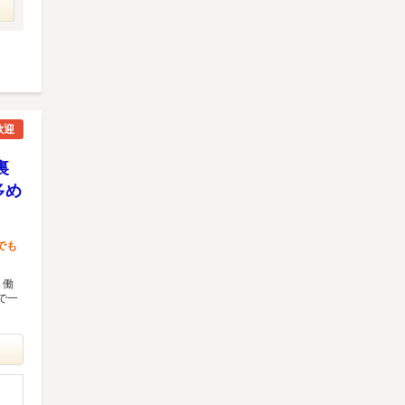
歓迎
裏
多め
でも
 働
で一