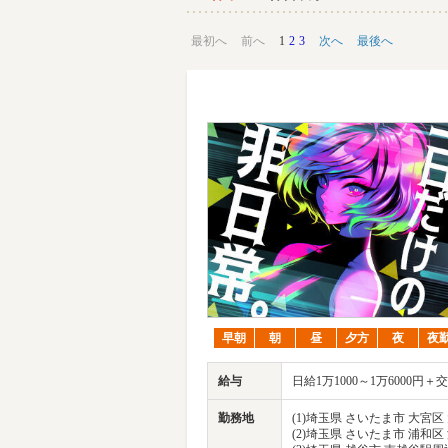
最初へ
前へ
1
2
3
次へ
最後へ
早朝
朝
昼
夕方
夜
夜
給与
日給1万1000～1万6000
勤務地
(1)埼玉県 さいたま市 大宮
(2)埼玉県 さいたま市 浦和