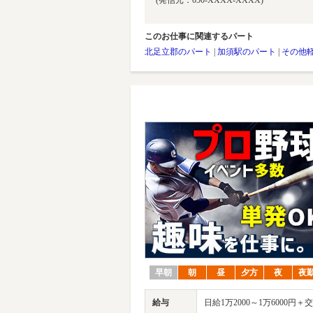
(発信元：050-XXXX-XXXX)
このお仕事に関連するパート
北足立郡のパート
|
加須駅のパート
|
その他
早朝
朝
昼
夕方
夜
夜
給与
日給1万2000～1万6000