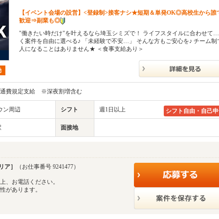
【イベント会場の設営】<登録制>接客ナシ★短期＆単発OK◎高校生から誰
歓迎⇒副業も◎
"働きたい時だけ"を叶えるなら埼玉シミズで！ ライフスタイルに合わせて…
く案件を自由に選べる♪ 「未経験で不安…」 そんな方もご安心を♪ チーム制
人になることはありません★ ＜食事支給あり＞
勤
円＋交通費規定支給 ※深夜割増含む
ウン周辺
シフト
週1日以上
シフト自由・自己申
駅
面接地
リア］
（お仕事番号 9241477）
の上、お電話ください。
能性があります。