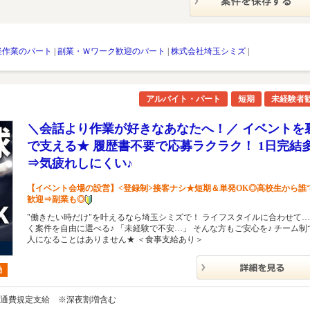
軽作業のパート
|
副業・Ｗワーク歓迎のパート
|
株式会社埼玉シミズ
|
アルバイト・パート
短期
未経験者
＼会話より作業が好きなあなたへ！／ イベントを
で支える★ 履歴書不要で応募ラクラク！ 1日完結
⇒気疲れしにくい♪
【イベント会場の設営】<登録制>接客ナシ★短期＆単発OK◎高校生から誰
歓迎⇒副業も◎
"働きたい時だけ"を叶えるなら埼玉シミズで！ ライフスタイルに合わせて…
く案件を自由に選べる♪ 「未経験で不安…」 そんな方もご安心を♪ チーム制
人になることはありません★ ＜食事支給あり＞
勤
円＋交通費規定支給 ※深夜割増含む