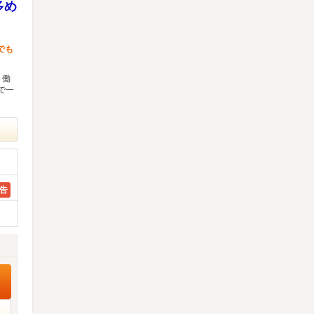
多め
でも
 働
で一
告