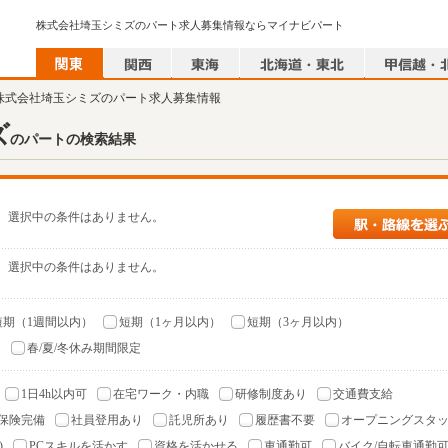
株式会社埼玉シミズのパート求人募集情報ならマイナビパート
 株式会社埼玉シミズのパート求人募集情報
ズ
のパートの検索結果
選択中の条件はありません。
選択中の条件はありません。
短期（1週間以内）
短期（1ヶ月以内）
短期（3ヶ月以内）
）
春/夏/冬休み期間限定
1日4h以内可
在宅ワーク・内職
研修制度あり
交通費支給
保険完備
社員登用あり
託児所あり
履歴書不要
オープニングスタ
)
PCスキルを活かす
資格を活かせる
車通勤可
バイク/自転車通勤