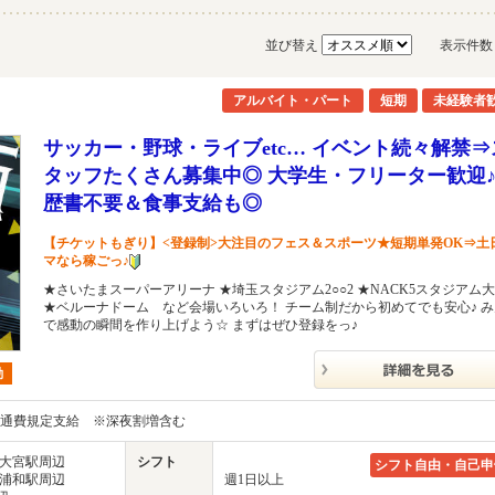
並び替え
表示件
アルバイト・パート
短期
未経験者
サッカー・野球・ライブetc… イベント続々解禁⇒
タッフたくさん募集中◎ 大学生・フリーター歓迎♪
歴書不要＆食事支給も◎
【チケットもぎり】<登録制>大注目のフェス＆スポーツ★短期単発OK⇒土
マなら稼ごっ♪
★さいたまスーパーアリーナ ★埼玉スタジアム2○○2 ★NACK5スタジアム
★ベルーナドーム など会場いろいろ！ チーム制だから初めてでも安心♪ 
で感動の瞬間を作り上げよう☆ まずはぜひ登録をっ♪
勤
円＋交通費規定支給 ※深夜割増含む
区 大宮駅周辺
シフト
シフト自由・自己申
区 浦和駅周辺
週1日以上