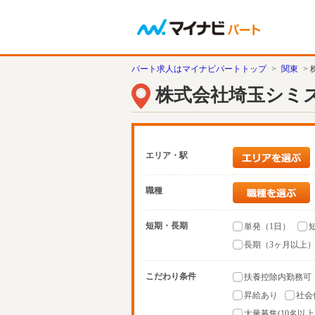
パート求人はマイナビパートトップ
>
関東
>
株式会社埼玉シミ
エリア・駅
職種
短期・長期
単発（1日）
長期（3ヶ月以上
こだわり条件
扶養控除内勤務可
昇給あり
社会
大量募集(10名以上