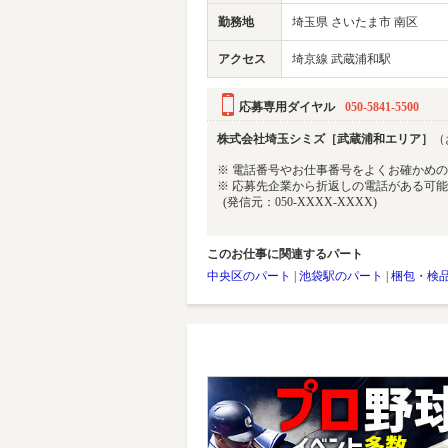
勤務地
埼玉県 さいたま市 南区
アクセス
埼京線 武蔵浦和駅
応募専用ダイヤル
050-5841-5500
株式会社埼玉シミズ［武蔵浦和エリア］
（
※ 電話番号やお仕事番号をよくお確かめ
※ 応募先企業から折返しの電話がある可
(発信元：050-XXXX-XXXX)
このお仕事に関連するパート
中央区のパート
|
池袋駅のパート
|
梱包・検