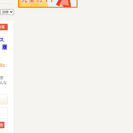
数
歓迎
ス
 履
日ヒ
大宮
みんな
告