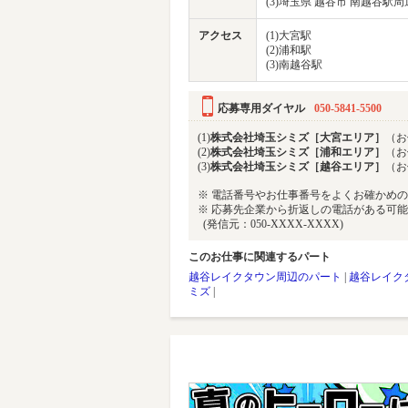
(3)埼玉県 越谷市 南越谷駅周
アクセス
(1)大宮駅
(2)浦和駅
(3)南越谷駅
応募専用ダイヤル
050-5841-5500
(1)
株式会社埼玉シミズ［大宮エリア］
（お
(2)
株式会社埼玉シミズ［浦和エリア］
（お
(3)
株式会社埼玉シミズ［越谷エリア］
（お
※ 電話番号やお仕事番号をよくお確かめ
※ 応募先企業から折返しの電話がある可
(発信元：050-XXXX-XXXX)
このお仕事に関連するパート
越谷レイクタウン周辺のパート
|
越谷レイク
ミズ
|