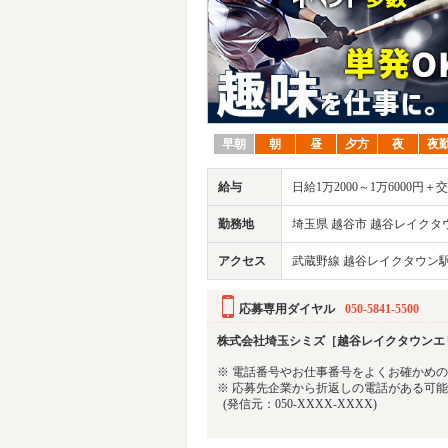
早朝
朝
昼
夕方
夜
夜
給与
日給1万2000～1万6000
勤務地
埼玉県 越谷市 越谷レイクタ
アクセス
武蔵野線 越谷レイクタウン
応募専用ダイヤル
050-5841-5500
株式会社埼玉シミズ［越谷レイクタウンエ
※ 電話番号やお仕事番号をよくお確かめ
※ 応募先企業から折返しの電話がある可
(発信元：050-XXXX-XXXX)