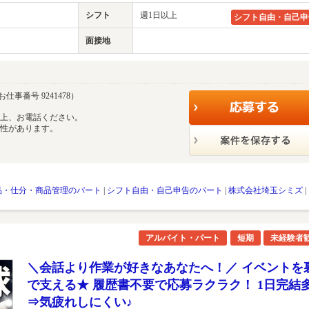
シフト
週1日以上
シフト自由・自己申
面接地
お仕事番号 9241478）
の上、お電話ください。
能性があります。
品・仕分・商品管理のパート
|
シフト自由・自己申告のパート
|
株式会社埼玉シミズ
|
アルバイト・パート
短期
未経験者
＼会話より作業が好きなあなたへ！／ イベントを
で支える★ 履歴書不要で応募ラクラク！ 1日完結
⇒気疲れしにくい♪