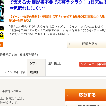
で支える★ 履歴書不要で応募ラクラク！ 1日完結
⇒気疲れしにくい♪
【イベント会場の設営】<登録制>接客ナシ★短期＆単発OK◎高校生から誰
歓迎⇒副業も◎
"働きたい時だけ"を叶えるなら埼玉シミズで！ ライフスタイルに合わせて…
く案件を自由に選べる♪ 「未経験で不安…」 そんな方もご安心を♪ チーム制
人になることはありません★ ＜食事支給あり＞
勤
円＋交通費規定支給 ※深夜割増含む
シフト
週1日以上
シフト自由・自己申
ーライン) 春日部駅
面接地
事番号 5291057）
の上、お電話ください。
能性があります。