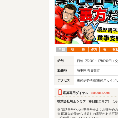
早朝
朝
昼
夕方
夜
夜
給与
日給1万2000～1万6000
勤務地
埼玉県 春日部市
アクセス
東武伊勢崎線(東武スカイツリ
応募専用ダイヤル
050-5841-5500
株式会社埼玉シミズ［春日部エリア］
（お仕
※ 電話番号やお仕事番号をよくお確かめ
※ 応募先企業から折返しの電話がある可