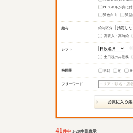
PCスキルが身に付
髪色自由
髪型
給与区分
給与
高収入・高時給
シフト
土日祝のみ勤務
時間帯
早朝
朝
昼
フリーワード
41
件中
1-20件目表示