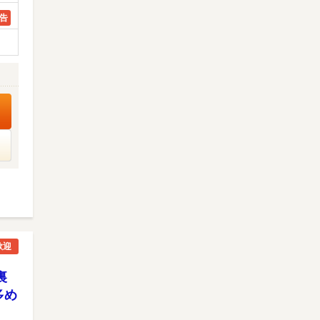
告
歓迎
裏
多め