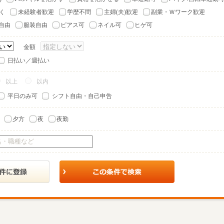
く
未経験者歓迎
学歴不問
主婦(夫)歓迎
副業・Ｗワーク歓迎
自由
服装自由
ピアス可
ネイル可
ヒゲ可
金額
日払い／週払い
以上
以内
平日のみ可
シフト自由・自己申告
夕方
夜
夜勤