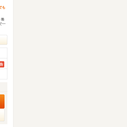
でも
 働
で一
告