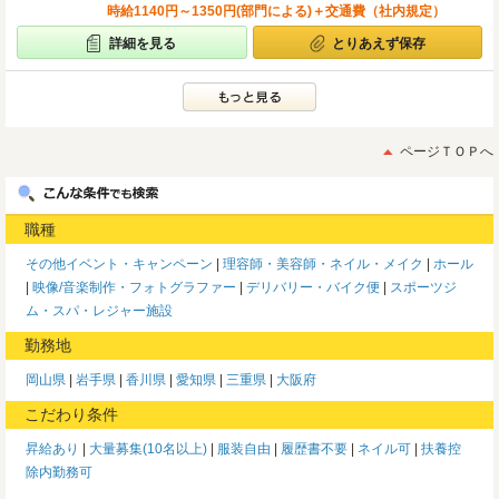
時給1140円～1350円(部門による)＋交通費（社内規定）
詳細を見る
とりあえず保存
ページＴＯＰへ
職種
その他イベント・キャンペーン
理容師・美容師・ネイル・メイク
ホール
映像/音楽制作・フォトグラファー
デリバリー・バイク便
スポーツジ
ム・スパ・レジャー施設
勤務地
岡山県
岩手県
香川県
愛知県
三重県
大阪府
こだわり条件
昇給あり
大量募集(10名以上)
服装自由
履歴書不要
ネイル可
扶養控
除内勤務可