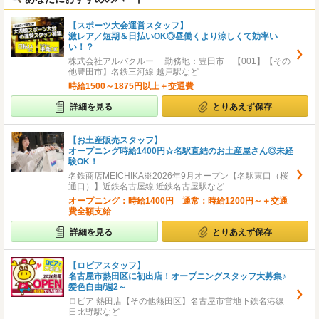
【スポーツ大会運営スタッフ】
激レア／短期＆日払いOK◎昼働くより涼しくて効率い
い！？
株式会社アルバクルー 勤務地：豊田市 【001】【その
他豊田市】名鉄三河線 越戸駅など
時給1500～1875円以上＋交通費
詳細を見る
とりあえず保存
【お土産販売スタッフ】
オープニング時給1400円☆名駅直結のお土産屋さん◎未経
験OK！
名鉄商店MEICHIKA※2026年9月オープン【名駅東口（桜
通口）】近鉄名古屋線 近鉄名古屋駅など
オープニング：時給1400円 通常：時給1200円～＋交通
費全額支給
詳細を見る
とりあえず保存
【ロピアスタッフ】
名古屋市熱田区に初出店！オープニングスタッフ大募集♪
髪色自由/週2～
ロピア 熱田店【その他熱田区】名古屋市営地下鉄名港線
日比野駅など