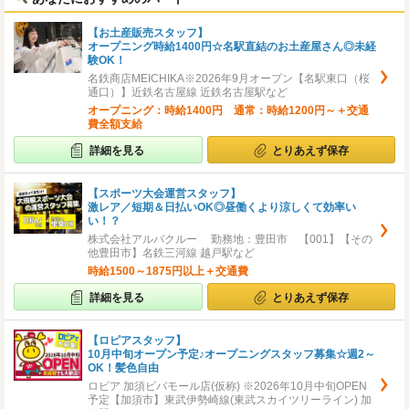
【お土産販売スタッフ】
オープニング時給1400円☆名駅直結のお土産屋さん◎未経
験OK！
名鉄商店MEICHIKA※2026年9月オープン【名駅東口（桜
通口）】近鉄名古屋線 近鉄名古屋駅など
オープニング：時給1400円 通常：時給1200円～＋交通
費全額支給
詳細を見る
とりあえず保存
【スポーツ大会運営スタッフ】
激レア／短期＆日払いOK◎昼働くより涼しくて効率い
い！？
株式会社アルバクルー 勤務地：豊田市 【001】【その
他豊田市】名鉄三河線 越戸駅など
時給1500～1875円以上＋交通費
詳細を見る
とりあえず保存
【ロピアスタッフ】
10月中旬オープン予定♪オープニングスタッフ募集☆週2～
OK！髪色自由
ロピア 加須ビバモール店(仮称) ※2026年10月中旬OPEN
予定【加須市】東武伊勢崎線(東武スカイツリーライン) 加