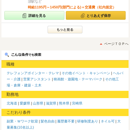
須駅など
時給1195円～1450円(部門による)＋交通費（社内規定）
詳細を見る
とりあえず保存
ページＴＯＰへ
職種
テレフォンアポインター・テレマ
その他イベント・キャンペーン
ヘルパ
ー・介護
営業アシスタント
映画館・遊園地・テーマパーク
その他工
場・倉庫・建築・土木
勤務地
北海道
愛媛県
山形県
滋賀県
熊本県
宮崎県
こだわり条件
副業・Ｗワーク歓迎
髪色自由
履歴書不要
研修制度あり
ネイル可
大
量募集(10名以上)