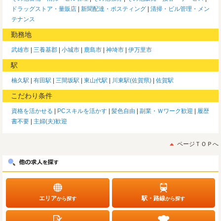
ドラッグストア・量販店
新聞配達・ポスティング
清掃・ビル管理・メン
テナンス
勤務地
武雄市
三養基郡
小城市
鹿島市
神埼市
伊万里市
駅
楠久駅
有田駅
三間坂駅
東山代駅
川東駅(佐賀県)
佐賀駅
こだわり条件
資格を活かせる
PCスキルを活かす
髪色自由
副業・Ｗワーク歓迎
履歴
書不要
主婦(夫)歓迎
ページＴＯＰへ
エリア
駅・路線
から探す
から探す