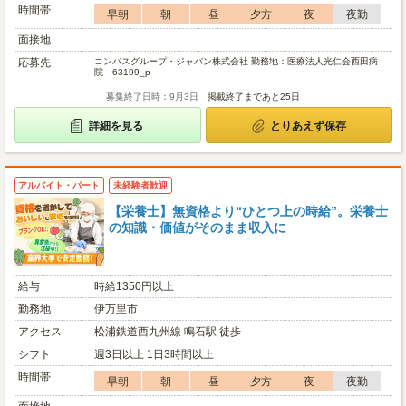
時間帯
早朝
朝
昼
夕方
夜
夜勤
面接地
応募先
コンパスグループ・ジャパン株式会社 勤務地：医療法人光仁会西田病
院 63199_p
募集終了日時：9月3日
掲載終了まであと25日
詳細を見る
とりあえず保存
アルバイト・パート
未経験者歓迎
【栄養士】無資格より“ひとつ上の時給”。栄養士
の知識・価値がそのまま収入に
給与
時給1350円以上
勤務地
伊万里市
アクセス
松浦鉄道西九州線 鳴石駅 徒歩
シフト
週3日以上 1日3時間以上
時間帯
早朝
朝
昼
夕方
夜
夜勤