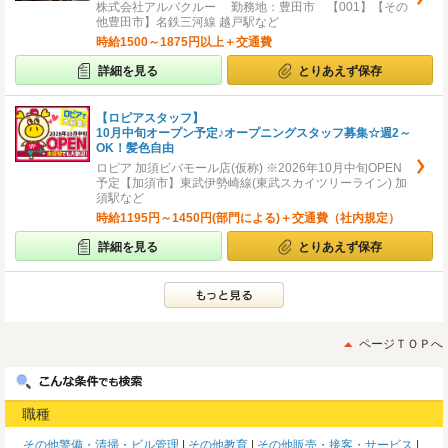
株式会社アルバクルー 勤務地：豊田市 【001】【その
他豊田市】名鉄三河線 越戸駅など
時給1500～1875円以上＋交通費
詳細を見る
とりあえず保存
【ロピアスタッフ】
10月中旬オープン予定♪オープニングスタッフ募集☆週2～
OK！髪色自由
ロピア 加須ビバモール店(仮称) ※2026年10月中旬OPEN
予定【加須市】東武伊勢崎線(東武スカイツリーライン) 加
須駅など
時給1195円～1450円(部門による)＋交通費（社内規定）
詳細を見る
とりあえず保存
ページＴＯＰへ
職種
その他警備・清掃・ビル管理
その他教育
その他販売・接客・サービス