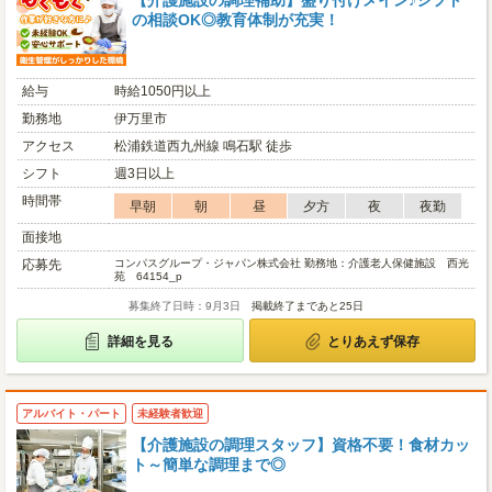
【介護施設の調理補助】盛り付けメイン♪シフト
の相談OK◎教育体制が充実！
給与
時給1050円以上
勤務地
伊万里市
アクセス
松浦鉄道西九州線 鳴石駅 徒歩
シフト
週3日以上
時間帯
早朝
朝
昼
夕方
夜
夜勤
面接地
応募先
コンパスグループ・ジャパン株式会社 勤務地：介護老人保健施設 西光
苑 64154_p
募集終了日時：9月3日
掲載終了まであと25日
詳細を見る
とりあえず保存
アルバイト・パート
未経験者歓迎
【介護施設の調理スタッフ】資格不要！食材カッ
ト～簡単な調理まで◎