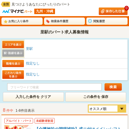
見つけようあなたにぴったりのパート
0
九州・沖縄
お気に入り条件
検索条件履歴
閲覧履歴
里駅のパート求人募集情報
里駅
指定なし
指定なし
入力した条件を クリア
この条件を 保存
8
件中
1-8件目表示
アルバイト・パート
未経験者歓迎