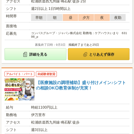
アクセス
松浦鉄道西九州線 鳴石駅 徒歩 2分
シフト
週2日以上 1日5時間以上
時間帯
早朝
朝
昼
夕方
夜
夜勤
面接地
応募先
コンパスグループ・ジャパン株式会社 勤務地：ケアハウスいまり 631
98_p
募集終了日時：9月3日
掲載終了まであと25日
詳細を見る
とりあえず保存
アルバイト・パート
未経験者歓迎
【医療施設の調理補助】盛り付けメイン♪シフト
の相談OK◎教育体制が充実！
給与
時給1100円以上
勤務地
伊万里市
アクセス
松浦鉄道西九州線 鳴石駅 徒歩
シフト
週3日以上