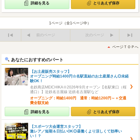
詳細を見る
とりあえず保存
1ページ（全1ページ中）
前のページ
次のページ
最
最
初
後
ページＴＯＰへ
へ
へ
あなたにおすすめのパート
【お土産販売スタッフ】
オープニング時給1400円☆名駅直結のお土産屋さん◎未経
験OK！
名鉄商店MEICHIKA※2026年9月オープン【名駅東口（桜
通口）】近鉄名古屋線 近鉄名古屋駅など
オープニング：時給1400円 通常：時給1200円～＋交通
費全額支給
詳細を見る
とりあえず保存
【スポーツ大会運営スタッフ】
激レア／短期＆日払いOK◎昼働くより涼しくて効率い
い！？