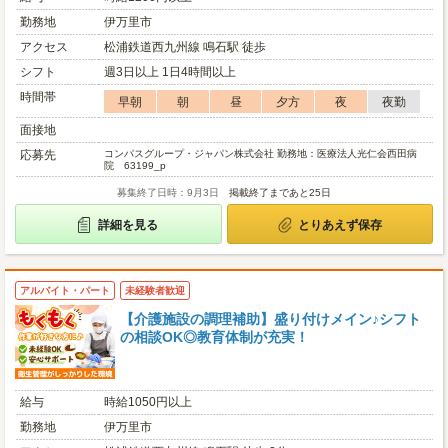
勤務地
伊万里市
アクセス
松浦鉄道西九州線 鳴石駅 徒歩
シフト
週3日以上 1日4時間以上
時間帯
早朝
朝
昼
夕方
夜
夜勤
面接地
応募先
コンパスグループ・ジャパン株式会社 勤務地：医療法人光仁会西田病
院 63199_p
募集終了日時：9月3日
掲載終了まであと25日
詳細を見る
とりあえず保存
アルバイト・パート
未経験者歓迎
【介護施設の調理補助】盛り付けメイン♪シフト
の相談OK◎教育体制が充実！
給与
時給1050円以上
勤務地
伊万里市