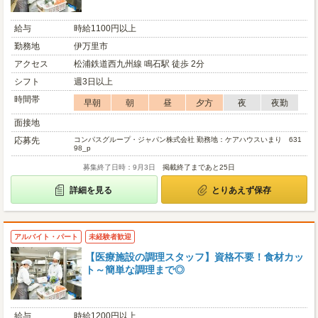
給与
時給1100円以上
勤務地
伊万里市
アクセス
松浦鉄道西九州線 鳴石駅 徒歩 2分
シフト
週3日以上
時間帯
早朝
朝
昼
夕方
夜
夜勤
面接地
応募先
コンパスグループ・ジャパン株式会社 勤務地：ケアハウスいまり 631
98_p
募集終了日時：9月3日
掲載終了まであと25日
詳細を見る
とりあえず保存
アルバイト・パート
未経験者歓迎
【医療施設の調理スタッフ】資格不要！食材カッ
ト～簡単な調理まで◎
給与
時給1200円以上