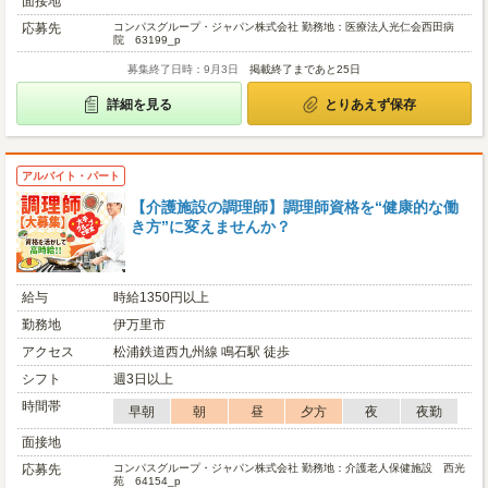
面接地
応募先
コンパスグループ・ジャパン株式会社 勤務地：医療法人光仁会西田病
院 63199_p
募集終了日時：9月3日
掲載終了まであと25日
詳細を見る
とりあえず保存
アルバイト・パート
【介護施設の調理師】調理師資格を“健康的な働
き方”に変えませんか？
給与
時給1350円以上
勤務地
伊万里市
アクセス
松浦鉄道西九州線 鳴石駅 徒歩
シフト
週3日以上
時間帯
早朝
朝
昼
夕方
夜
夜勤
面接地
応募先
コンパスグループ・ジャパン株式会社 勤務地：介護老人保健施設 西光
苑 64154_p