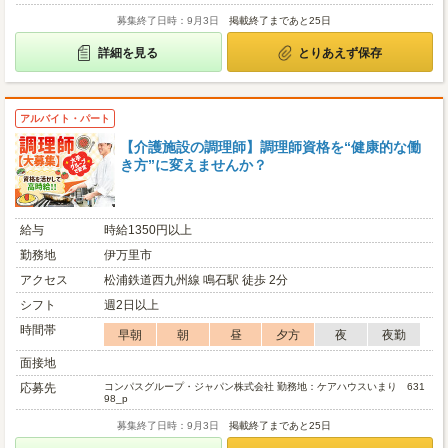
募集終了日時：9月3日
掲載終了まであと25日
詳細を見る
とりあえず保存
アルバイト・パート
【介護施設の調理師】調理師資格を“健康的な働
き方”に変えませんか？
給与
時給1350円以上
勤務地
伊万里市
アクセス
松浦鉄道西九州線 鳴石駅 徒歩 2分
シフト
週2日以上
時間帯
早朝
朝
昼
夕方
夜
夜勤
面接地
応募先
コンパスグループ・ジャパン株式会社 勤務地：ケアハウスいまり 631
98_p
募集終了日時：9月3日
掲載終了まであと25日