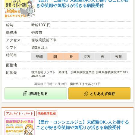
【受付・ご案内】未経験OK♪人と接することが好
き◎笑顔や気配りが活きる病院受付
給与
時給1031円
勤務地
壱岐市
アクセス
壱岐病院前下車
シフト
週3日以上
時間帯
早朝
朝
昼
夕方
夜
夜勤
面接地
応募先
株式会社ソラスト 勤務地：長崎県病院企業団 長崎県壱岐病院/421812
4636-010
募集終了日時：8月19日
掲載終了まであと11日
詳細を見る
とりあえず保存
アルバイト・パート
未経験者歓迎
【受付・コンシェルジュ】未経験OK♪人と接する
ことが好き◎笑顔や気配りが活きる病院受付