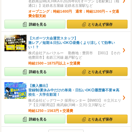
名鉄商店MEICHIKA※2026年9月オープン【名駅東口（桜
通口）】近鉄名古屋線 近鉄名古屋駅など
オープニング：時給1400円 通常：時給1200円～＋交通
費全額支給
詳細を見る
とりあえず保存
【スポーツ大会運営スタッフ】
激レア／短期＆日払いOK◎昼働くより涼しくて効率い
い！？
株式会社アルバクルー 勤務地：豊田市 【001】【その
他豊田市】名鉄三河線 越戸駅など
時給1500～1875円以上＋交通費
詳細を見る
とりあえず保存
【搬入搬出】
登録制/夏休み中だけの単発・日払いOK◎履歴書不要★高
校生・大学生歓迎！
株式会社ビッグワーク 採用センター【BW03】 ※立川エリ
ア【立川駅周辺】南武線(川崎－立川) 立川駅など
時給1250～1563円＋交通費
詳細を見る
とりあえず保存