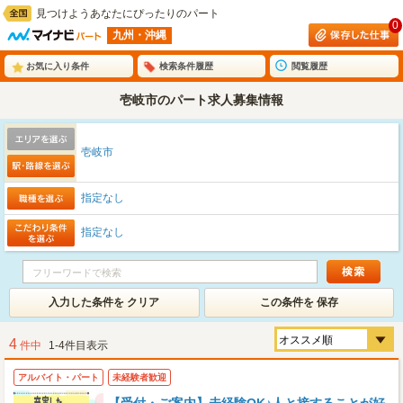
見つけようあなたにぴったりのパート
0
九州・沖縄
お気に入り条件
検索条件履歴
閲覧履歴
壱岐市のパート求人募集情報
壱岐市
指定なし
指定なし
入力した条件を クリア
この条件を 保存
4
件中
1-4件目表示
アルバイト・パート
未経験者歓迎