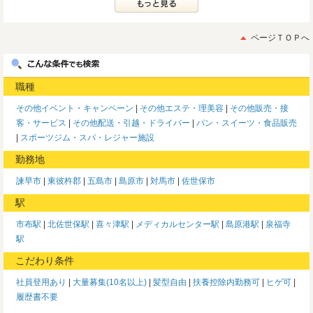
ページＴＯＰへ
職種
その他イベント・キャンペーン
その他エステ・理美容
その他販売・接
客・サービス
その他配送・引越・ドライバー
パン・スイーツ・食品販売
スポーツジム・スパ・レジャー施設
勤務地
諫早市
東彼杵郡
五島市
島原市
対馬市
佐世保市
駅
市布駅
北佐世保駅
喜々津駅
メディカルセンター駅
島原港駅
泉福寺
駅
こだわり条件
社員登用あり
大量募集(10名以上)
髪型自由
扶養控除内勤務可
ヒゲ可
履歴書不要