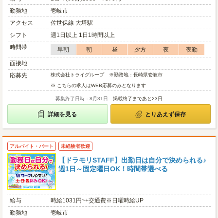
勤務地
壱岐市
アクセス
佐世保線 大塔駅
シフト
週1日以上 1日1時間以上
時間帯
早朝
朝
昼
夕方
夜
夜勤
面接地
応募先
株式会社トライグループ ※勤務地：長崎県壱岐市
※ こちらの求人はWEB応募のみとなります
募集終了日時：8月31日
掲載終了まであと23日
詳細を見る
とりあえず保存
アルバイト・パート
未経験者歓迎
【ドラモリSTAFF】出勤日は自分で決められる♪
週1日～固定曜日OK！時間帯選べる
給与
時給1031円~+交通費※日曜時給UP
勤務地
壱岐市