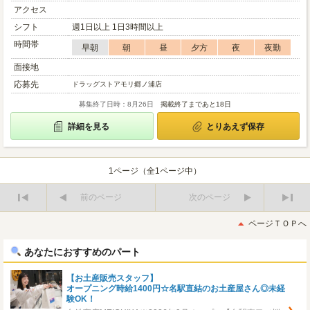
アクセス
シフト
週1日以上 1日3時間以上
時間帯
早朝
朝
昼
夕方
夜
夜勤
面接地
応募先
ドラッグストアモリ郷ノ浦店
募集終了日時：8月26日
掲載終了まであと18日
詳細を見る
とりあえず保存
1ページ（全1ページ中）
前のページ
次のページ
最
最
初
後
ページＴＯＰへ
へ
へ
あなたにおすすめのパート
【お土産販売スタッフ】
オープニング時給1400円☆名駅直結のお土産屋さん◎未経
験OK！