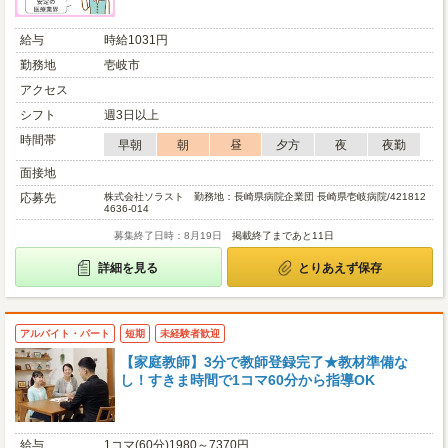
給与
時給1031円
勤務地
壱岐市
アクセス
シフト
週3日以上
時間帯
早朝
朝
昼
夕方
夜
夜勤
面接地
応募先
株式会社ソラスト 勤務地：長崎県病院企業団 長崎県壱岐病院/421812
4636-014
募集終了日時：8月19日
掲載終了まであと11日
詳細を見る
とりあえず保存
アルバイト・パート
短期
未経験者歓迎
【家庭教師】3分で教師登録完了★教材準備な
し！すきま時間で1コマ60分から指導OK
給与
1コマ(60分)1980～7370円