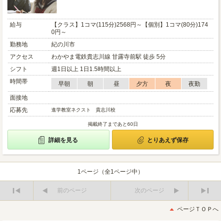
給与
【クラス】1コマ(115分)2568円～【個別】1コマ(80分)174
0円～
勤務地
紀の川市
アクセス
わかやま電鉄貴志川線 甘露寺前駅 徒歩 5分
シフト
週1日以上 1日1.5時間以上
時間帯
早朝
朝
昼
夕方
夜
夜勤
面接地
応募先
進学教室ネクスト 貴志川校
掲載終了まであと60日
詳細を見る
とりあえず保存
1ページ（全1ページ中）
前のページ
次のページ
最
最
初
後
ページＴＯＰへ
へ
へ