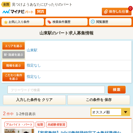
見つけようあなたにぴったりのパート
0
関西
お気に入り条件
検索条件履歴
閲覧履歴
山東駅のパート求人募集情報
山東駅
指定なし
指定なし
入力した条件を クリア
この条件を 保存
2
件中
1-2件目表示
アルバイト・パート
短期
未経験者歓迎