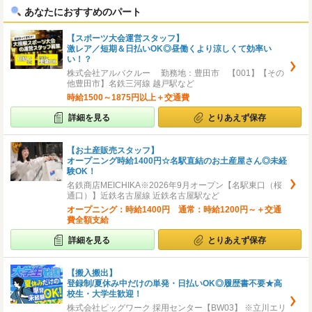
あなたにおすすめのパート
【スポーツ大会運営スタッフ】
激レア／短期＆日払いOK◎昼働くより涼しくて効率い
い！？
株式会社アルバクルー 勤務地：豊田市 【001】【その
他豊田市】名鉄三河線 越戸駅など
時給1500～1875円以上＋交通費
詳細を見る
とりあえず保存
【お土産販売スタッフ】
オープニング時給1400円☆名駅直結のお土産屋さん◎未経
験OK！
名鉄商店MEICHIKA※2026年9月オープン【名駅東口（桜
通口）】近鉄名古屋線 近鉄名古屋駅など
オープニング：時給1400円 通常：時給1200円～＋交通
費全額支給
詳細を見る
とりあえず保存
【搬入搬出】
登録制/夏休み中だけの単発・日払いOK◎履歴書不要★高
校生・大学生歓迎！
株式会社ビッグワーク 採用センター【BW03】 ※立川エリ