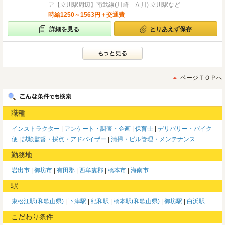
ア【立川駅周辺】南武線(川崎－立川) 立川駅など
時給1250～1563円＋交通費
詳細を見る
とりあえず保存
ページＴＯＰへ
職種
インストラクター
アンケート・調査・企画
保育士
デリバリー・バイク
便
試験監督・採点・アドバイザー
清掃・ビル管理・メンテナンス
勤務地
岩出市
御坊市
有田郡
西牟婁郡
橋本市
海南市
駅
東松江駅(和歌山県)
下津駅
紀和駅
橋本駅(和歌山県)
御坊駅
白浜駅
こだわり条件