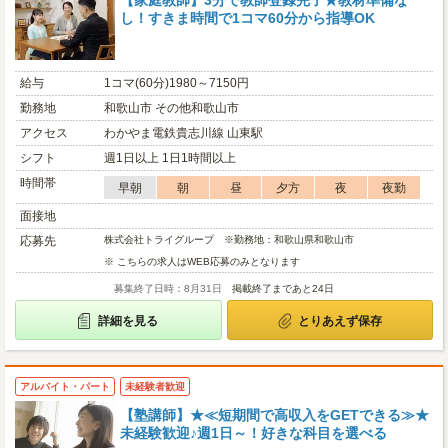
【家庭教師】3分で教師登録完了★教材準備な
し！すきま時間で1コマ60分から指導OK
給与
1コマ(60分)1980～7150円
勤務地
和歌山市 その他和歌山市
アクセス
わかやま電鉄貴志川線 山東駅
シフト
週1日以上 1日1時間以上
時間帯
早朝
朝
昼
夕方
夜
夜勤
面接地
応募先
株式会社トライグループ ※勤務地：和歌山県和歌山市
※ こちらの求人はWEB応募のみとなります
募集終了日時：8月31日
掲載終了まであと24日
詳細を見る
とりあえず保存
アルバイト・パート
未経験者歓迎
【塾講師】★≪短期間で高収入をGETできる≫★
未経験歓迎♪週1日～！好きな科目を選べる