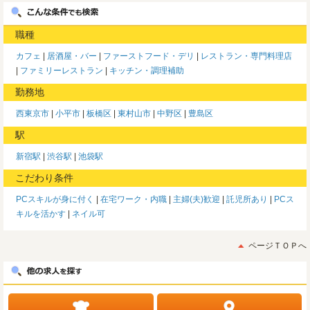
職種
カフェ
居酒屋・バー
ファーストフード・デリ
レストラン・専門料理店
ファミリーレストラン
キッチン・調理補助
勤務地
西東京市
小平市
板橋区
東村山市
中野区
豊島区
駅
新宿駅
渋谷駅
池袋駅
こだわり条件
PCスキルが身に付く
在宅ワーク・内職
主婦(夫)歓迎
託児所あり
PCス
キルを活かす
ネイル可
ページＴＯＰへ