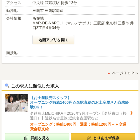
アクセス
中央線 武蔵境駅 徒歩 13分
勤務地
三鷹市 三鷹駅周辺
会社情報
所在地
MAR-DE-NAPOLI （マルデナポリ）三鷹店 東京都 三鷹市 井
口3丁目4番34号
地図アプリを開く
面接地
ページＴＯＰへ
この求人に類似した求人
【お土産販売スタッフ】
オープニング時給1400円☆名駅直結のお土産屋さん◎未経
験OK！
名鉄商店MEICHIKA※2026年9月オープン【名駅東口（桜
通口）】近鉄名古屋線 近鉄名古屋駅など
オープニング：時給1400円 通常：時給1200円～＋交通
費全額支給
詳細を見る
とりあえず保存