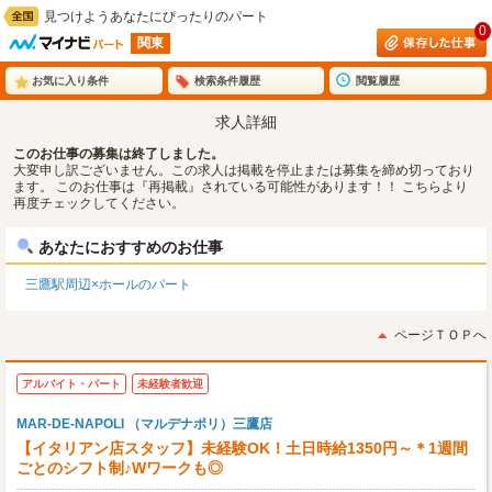
見つけようあなたにぴったりのパート
0
関東
お気に入り条件
検索条件履歴
閲覧履歴
求人詳細
このお仕事の募集は終了しました。
大変申し訳ございません。この求人は掲載を停止または募集を締め切っており
ます。 このお仕事は『再掲載』されている可能性があります！！ こちらより
再度チェックしてください。
あなたにおすすめのお仕事
三鷹駅周辺×ホールのパート
ページＴＯＰへ
アルバイト・パート
未経験者歓迎
MAR-DE-NAPOLI （マルデナポリ）三鷹店
【イタリアン店スタッフ】未経験OK！土日時給1350円～＊1週間
ごとのシフト制♪Wワークも◎