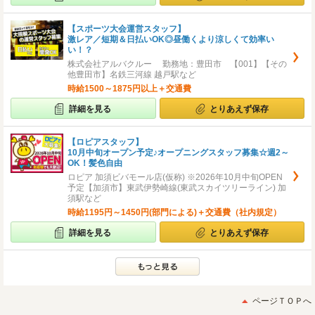
【スポーツ大会運営スタッフ】
激レア／短期＆日払いOK◎昼働くより涼しくて効率い
い！？
株式会社アルバクルー 勤務地：豊田市 【001】【その
他豊田市】名鉄三河線 越戸駅など
時給1500～1875円以上＋交通費
詳細を見る
とりあえず保存
【ロピアスタッフ】
10月中旬オープン予定♪オープニングスタッフ募集☆週2～
OK！髪色自由
ロピア 加須ビバモール店(仮称) ※2026年10月中旬OPEN
予定【加須市】東武伊勢崎線(東武スカイツリーライン) 加
須駅など
時給1195円～1450円(部門による)＋交通費（社内規定）
詳細を見る
とりあえず保存
ページＴＯＰへ