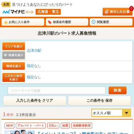
見つけようあなたにぴったりのパート
0
北海道・東北
お気に入り条件
検索条件履歴
閲覧履歴
志津川駅のパート求人募集情報
志津川駅
指定なし
指定なし
入力した条件を クリア
この条件を 保存
1
件中
1-1件目表示
NEW
アルバイト・パート
日払い
短期
未経験者歓迎