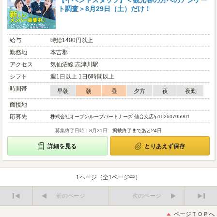
【イベントスタッフ】＜観光客の方へのアンケー
ト調査＞8月29日（土）だけ！
給与
時給1400円以上
勤務地
本吉郡
アクセス
気仙沼線 志津川駅
シフト
週1日以上 1日6時間以上
時間帯
早朝
朝
昼
夕方
夜
夜勤
面接地
応募先
株式会社オープンループパートナーズ 仙台支店/p10260705901
募集終了日時：8月31日
掲載終了まであと24日
詳細を見る
とりあえず保存
1ページ（全1ページ中）
前のページ
次のページ
最
最
初
後
ページＴＯＰへ