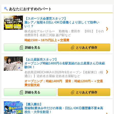
へ
へ
あなたにおすすめのパート
【スポーツ大会運営スタッフ】
激レア／短期＆日払いOK◎昼働くより涼しくて効率い
い！？
株式会社アルバクルー 勤務地：豊田市 【001】【その
他豊田市】名鉄三河線 越戸駅など
時給1500～1875円以上＋交通費
詳細を見る
とりあえず保存
【お土産販売スタッフ】
オープニング時給1400円☆名駅直結のお土産屋さん◎未経
験OK！
名鉄商店MEICHIKA※2026年9月オープン【名駅東口（桜
通口）】近鉄名古屋線 近鉄名古屋駅など
オープニング：時給1400円 通常：時給1200円～＋交通
費全額支給
詳細を見る
とりあえず保存
【搬入搬出】
登録制/夏休み中だけの単発・日払いOK◎履歴書不要★高
校生・大学生歓迎！