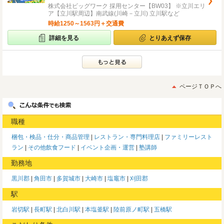
株式会社ビッグワーク 採用センター【BW03】 ※立川エリ
ア【立川駅周辺】南武線(川崎－立川) 立川駅など
時給1250～1563円＋交通費
詳細を見る
とりあえず保存
ページＴＯＰへ
職種
梱包・検品・仕分・商品管理
レストラン・専門料理店
ファミリーレスト
ラン
その他飲食フード
イベント企画・運営
塾講師
勤務地
黒川郡
角田市
多賀城市
大崎市
塩竈市
刈田郡
駅
岩切駅
長町駅
北白川駅
本塩釜駅
陸前原ノ町駅
五橋駅