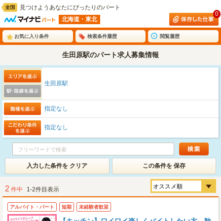
見つけようあなたにぴったりのパート
0
北海道・東北
お気に入り条件
検索条件履歴
閲覧履歴
生田原駅のパート求人募集情報
生田原駅
指定なし
指定なし
入力した条件を クリア
この条件を 保存
2
件中
1-2件目表示
アルバイト・パート
短期
未経験者歓迎