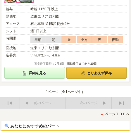
給与
時給 1150円 以上
勤務地
道東エリア 紋別郡
アクセス
石北本線 遠軽駅 徒歩 5分
シフト
週1日以上
時間帯
早朝
朝
昼
夕方
夜
夜勤
面接地
道東エリア 紋別郡
応募先
いろはにほへと 遠軽店
募集終了日時：9月3日
掲載終了まであと25日
詳細を見る
とりあえず保存
1ページ（全1ページ中）
前のページ
次のページ
最
最
初
後
ページＴＯＰへ
へ
へ
あなたにおすすめのパート