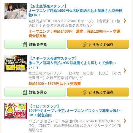
【お土産販売スタッフ】
オープニング時給1400円☆名駅直結のお土産屋さん◎未経
験OK！
名鉄商店MEICHIKA※2026年9月オープン【名駅東口（桜
通口）】近鉄名古屋線 近鉄名古屋駅など
オープニング：時給1400円 通常：時給1200円～＋交通
費全額支給
詳細を見る
とりあえず保存
【スポーツ大会運営スタッフ】
激レア／短期＆日払いOK◎昼働くより涼しくて効率い
い！？
株式会社アルバクルー 勤務地：豊田市 【001】【その
他豊田市】名鉄三河線 越戸駅など
時給1500～1875円以上＋交通費
詳細を見る
とりあえず保存
【ロピアスタッフ】
10月中旬オープン予定♪オープニングスタッフ募集☆週2～
OK！髪色自由
ロピア 加須ビバモール店(仮称) ※2026年10月中旬OPEN
予定【加須市】東武伊勢崎線(東武スカイツリーライン) 加
須駅など