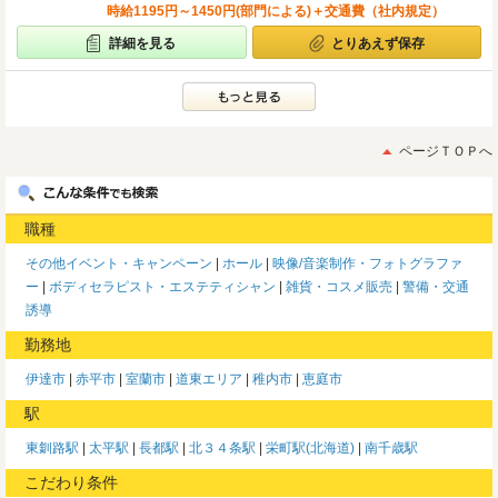
時給1195円～1450円(部門による)＋交通費（社内規定）
詳細を見る
とりあえず保存
ページＴＯＰへ
職種
その他イベント・キャンペーン
ホール
映像/音楽制作・フォトグラファ
ー
ボディセラピスト・エステティシャン
雑貨・コスメ販売
警備・交通
誘導
勤務地
伊達市
赤平市
室蘭市
道東エリア
稚内市
恵庭市
駅
東釧路駅
太平駅
長都駅
北３４条駅
栄町駅(北海道)
南千歳駅
こだわり条件