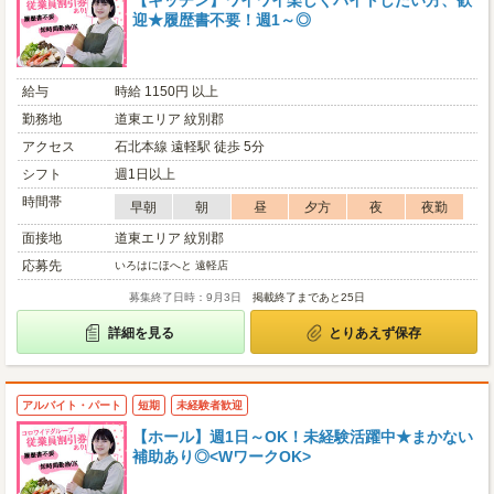
【キッチン】ワイワイ楽しくバイトしたい方、歓
迎★履歴書不要！週1～◎
給与
時給 1150円 以上
勤務地
道東エリア 紋別郡
アクセス
石北本線 遠軽駅 徒歩 5分
シフト
週1日以上
時間帯
早朝
朝
昼
夕方
夜
夜勤
面接地
道東エリア 紋別郡
応募先
いろはにほへと 遠軽店
募集終了日時：9月3日
掲載終了まであと25日
詳細を見る
とりあえず保存
アルバイト・パート
短期
未経験者歓迎
【ホール】週1日～OK！未経験活躍中★まかない
補助あり◎<WワークOK>