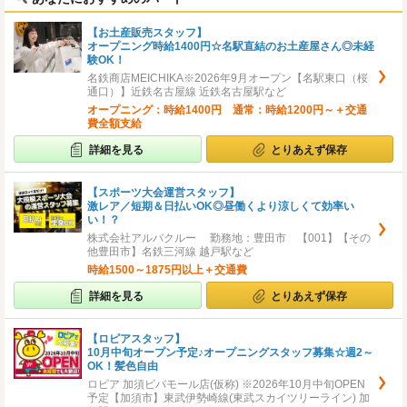
【お土産販売スタッフ】
オープニング時給1400円☆名駅直結のお土産屋さん◎未経
験OK！
名鉄商店MEICHIKA※2026年9月オープン【名駅東口（桜
通口）】近鉄名古屋線 近鉄名古屋駅など
オープニング：時給1400円 通常：時給1200円～＋交通
費全額支給
詳細を見る
とりあえず保存
【スポーツ大会運営スタッフ】
激レア／短期＆日払いOK◎昼働くより涼しくて効率い
い！？
株式会社アルバクルー 勤務地：豊田市 【001】【その
他豊田市】名鉄三河線 越戸駅など
時給1500～1875円以上＋交通費
詳細を見る
とりあえず保存
【ロピアスタッフ】
10月中旬オープン予定♪オープニングスタッフ募集☆週2～
OK！髪色自由
ロピア 加須ビバモール店(仮称) ※2026年10月中旬OPEN
予定【加須市】東武伊勢崎線(東武スカイツリーライン) 加