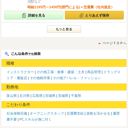
須駅など
時給1195円～1450円(部門による)＋交通費（社内規定）
詳細を見る
とりあえず保存
ページＴＯＰへ
職種
インストラクター
その他工場・倉庫・建築・土木
商品管理
ドラッグス
トア・量販店
その他軽作業
その他アパレル・ファッション
勤務地
富山県
石川県
広島県
宮城県
茨城県
千葉県
こだわり条件
社会保険完備
オープニングスタッフ
交通費支給
資格を活かせる
履歴
書不要
PCスキルが身に付く