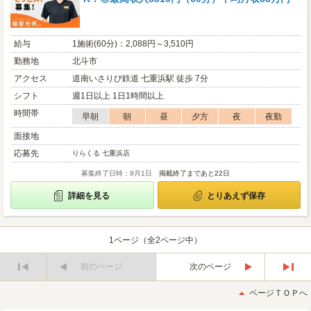
給与
1施術(60分)：2,088円～3,510円
勤務地
北斗市
アクセス
道南いさりび鉄道 七重浜駅 徒歩 7分
シフト
週1日以上 1日1時間以上
時間帯
早朝
朝
昼
夕方
夜
夜勤
面接地
応募先
りらくる 七重浜店
募集終了日時：9月1日
掲載終了まであと22日
詳細を見る
とりあえず保存
1ページ（全2ページ中）
前のページ
次のページ
最
最
初
後
ページＴＯＰへ
へ
へ