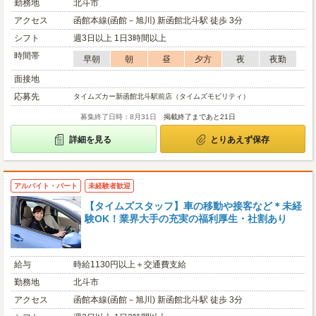
勤務地
北斗市
アクセス
函館本線(函館－旭川) 新函館北斗駅 徒歩 3分
シフト
週3日以上 1日3時間以上
時間帯
早朝
朝
昼
夕方
夜
夜勤
面接地
応募先
タイムズカー新函館北斗駅前店（タイムズモビリティ）
募集終了日時：8月31日
掲載終了まであと21日
詳細を見る
とりあえず保存
アルバイト・パート
未経験者歓迎
【タイムズスタッフ】車の移動や接客など＊未経
験OK！業界大手の充実の福利厚生・社割あり
給与
時給1130円以上＋交通費支給
勤務地
北斗市
アクセス
函館本線(函館－旭川) 新函館北斗駅 徒歩 3分