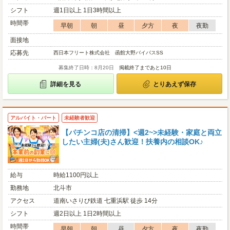
シフト
週1日以上 1日3時間以上
時間帯
早朝
朝
昼
夕方
夜
夜勤
面接地
応募先
西日本フリート株式会社 函館大野バイパスSS
募集終了日時：8月20日
掲載終了まであと10日
詳細を見る
とりあえず保存
アルバイト・パート
未経験者歓迎
【パチンコ店の清掃】<週2~>未経験・家庭と両立
したい主婦(夫)さん歓迎！扶養内の相談OK♪
給与
時給1100円以上
勤務地
北斗市
アクセス
道南いさりび鉄道 七重浜駅 徒歩 14分
シフト
週2日以上 1日2時間以上
時間帯
早朝
朝
昼
夕方
夜
夜勤