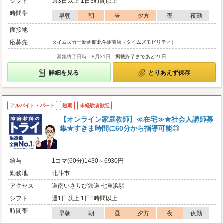
シフト
週3日以上 1日3時間以上
時間帯
早朝
朝
昼
夕方
夜
夜勤
面接地
応募先
タイムズカー新函館北斗駅前店（タイムズモビリティ）
募集終了日時：8月31日
掲載終了まであと21日
詳細を見る
とりあえず保存
アルバイト・パート
短期
未経験者歓迎
【オンライン家庭教師】≪在宅≫★社会人講師募
集★すきま時間に60分から指導可能◎
給与
1コマ(60分)1430～6930円
勤務地
北斗市
アクセス
道南いさりび鉄道 七重浜駅
シフト
週1日以上 1日1時間以上
時間帯
早朝
朝
昼
夕方
夜
夜勤