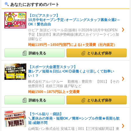
あなたにおすすめのパート
【ロピアスタッフ】
10月中旬オープン予定♪オープニングスタッフ募集☆週2～
OK！髪色自由
ロピア 加須ビバモール店(仮称) ※2026年10月中旬OPEN
予定【加須市】東武伊勢崎線(東武スカイツリーライン) 加
須駅など
時給1195円～1450円(部門による)＋交通費（社内規定）
詳細を見る
とりあえず保存
【スポーツ大会運営スタッフ】
激レア／短期＆日払いOK◎昼働くより涼しくて効率い
い！？
株式会社アルバクルー 勤務地：豊田市 【001】【その
他豊田市】名鉄三河線 越戸駅など
時給1500～1875円以上＋交通費
詳細を見る
とりあえず保存
【ラベル貼り・袋詰】
＼夏休みの単発・短期OK／簡単×シンプル作業★長期も歓
迎♪経験不問
山崎製パン株式会社 安城工場｜001【三河安城駅周辺】東