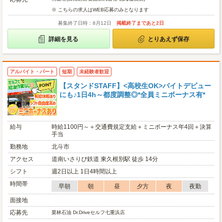
※ こちらの求人はWEB応募のみとなります
募集終了日時：8月12日
掲載終了まであと2日
詳細を見る
とりあえず保存
アルバイト・パート
短期
未経験者歓迎
【スタンドSTAFF】<高校生OK>バイトデビュー
にも♪1日4h～都度調整◎*全員ミニボーナス有*
給与
時給1100円～＋交通費規定支給＋ミニボーナス年4回＋決算
手当
勤務地
北斗市
アクセス
道南いさりび鉄道 東久根別駅 徒歩 14分
シフト
週2日以上 1日4時間以上
時間帯
早朝
朝
昼
夕方
夜
夜勤
面接地
応募先
栗林石油 Dr.Driveセルフ七重浜店