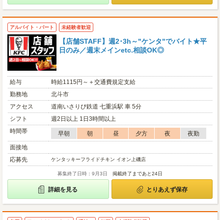
アルバイト・パート
未経験者歓迎
【店舗STAFF】週2･3h～"ケンタ"でバイト★平
日のみ／週末メインetc.相談OK◎
給与
時給1115円～＋交通費規定支給
勤務地
北斗市
アクセス
道南いさりび鉄道 七重浜駅 車 5分
シフト
週2日以上 1日3時間以上
時間帯
早朝
朝
昼
夕方
夜
夜勤
面接地
応募先
ケンタッキーフライドチキン イオン上磯店
募集終了日時：9月3日
掲載終了まであと24日
詳細を見る
とりあえず保存