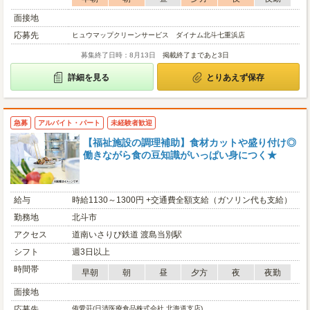
面接地
応募先
ヒュウマップクリーンサービス ダイナム北斗七重浜店
募集終了日時：8月13日
掲載終了まであと3日
詳細を見る
とりあえず保存
急募
アルバイト・パート
未経験者歓迎
【福祉施設の調理補助】食材カットや盛り付け◎
働きながら食の豆知識がいっぱい身につく★
給与
時給1130～1300円 +交通費全額支給（ガソリン代も支給）
勤務地
北斗市
アクセス
道南いさりび鉄道 渡島当別駅
シフト
週3日以上
時間帯
早朝
朝
昼
夕方
夜
夜勤
面接地
応募先
侑愛荘(日清医療食品株式会社 北海道支店)