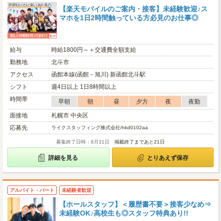
【楽天モバイルのご案内・接客】未経験歓迎♪ス
マホを1日2時間触っている方必見のお仕事◎
給与
時給1800円～＋交通費全額支給
勤務地
北斗市
アクセス
函館本線(函館－旭川) 新函館北斗駅
シフト
週4日以上 1日8時間以上
時間帯
早朝
朝
昼
夕方
夜
夜勤
面接地
札幌市 中央区
応募先
ライクスタッフィング株式会社/hkd0102aa
募集終了日時：8月31日
掲載終了まであと21日
詳細を見る
とりあえず保存
アルバイト・パート
未経験者歓迎
【ホールスタッフ】＜履歴書不要＞接客少なめ⇒
未経験OK♪高校生も◎スタッフ特典あり!!