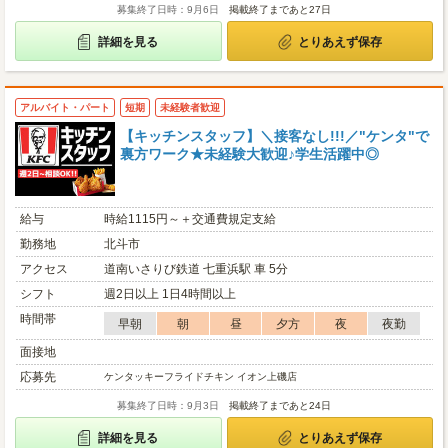
募集終了日時：9月6日
掲載終了まであと27日
詳細を見る
とりあえず保存
アルバイト・パート
短期
未経験者歓迎
【キッチンスタッフ】＼接客なし!!!／"ケンタ"で
裏方ワーク★未経験大歓迎♪学生活躍中◎
給与
時給1115円～＋交通費規定支給
勤務地
北斗市
アクセス
道南いさりび鉄道 七重浜駅 車 5分
シフト
週2日以上 1日4時間以上
時間帯
早朝
朝
昼
夕方
夜
夜勤
面接地
応募先
ケンタッキーフライドチキン イオン上磯店
募集終了日時：9月3日
掲載終了まであと24日
詳細を見る
とりあえず保存