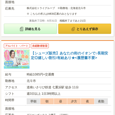
面接地
応募先
株式会社トライグループ ※勤務地：北海道北斗市
※ こちらの求人はWEB応募のみとなります
募集終了日時：8月31日
掲載終了まであと21日
詳細を見る
とりあえず保存
アルバイト・パート
未経験者歓迎
【シューズ販売】あなたの街のイオンで♪長期安
定◎嬉しい割引/有給あり★<履歴書不要>
給与
時給1085円+交通費
勤務地
北斗市
アクセス
道南いさりび鉄道 七重浜駅 徒歩 11分
シフト
週3日以上 1日3時間以上
時間帯
早朝
朝
昼
夕方
夜
夜勤
面接地
グリーンボックス 上磯店 ［7385］