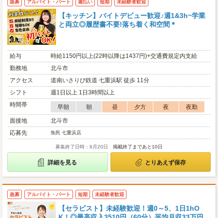
急募
アルバイト・パート
週払い
短期
未経験者歓迎
【キッチン】バイトデビュー歓迎♪週1&3h~学業
と両立◎履歴書不要!落ち着く和空間＊
給与
時給1150円以上(22時以降は1437円)+交通費規定内支給
勤務地
北斗市
アクセス
道南いさりび鉄道 七重浜駅 徒歩 11分
シフト
週1日以上 1日3時間以上
時間帯
早朝
朝
昼
夕方
夜
夜勤
面接地
北斗市
応募先
魚民 七重浜店
募集終了日時：8月20日
掲載終了まであと10日
詳細を見る
とりあえず保存
急募
アルバイト・パート
短期
未経験者歓迎
【セラピスト】未経験歓迎！週0～5、1日1hO
K！◎最高収入3510円（60分）平均月収33万円