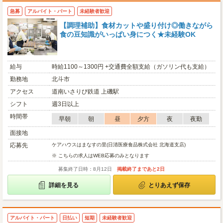
急募
アルバイト・パート
未経験者歓迎
【調理補助】食材カットや盛り付け◎働きながら
食の豆知識がいっぱい身につく★未経験OK
給与
時給1100～1300円 +交通費全額支給（ガソリン代も支給）
勤務地
北斗市
アクセス
道南いさりび鉄道 上磯駅
シフト
週3日以上
時間帯
早朝
朝
昼
夕方
夜
夜勤
面接地
応募先
ケアハウスはまなすの里(日清医療食品株式会社 北海道支店)
※ こちらの求人はWEB応募のみとなります
募集終了日時：8月12日
掲載終了まであと2日
詳細を見る
とりあえず保存
アルバイト・パート
日払い
短期
未経験者歓迎