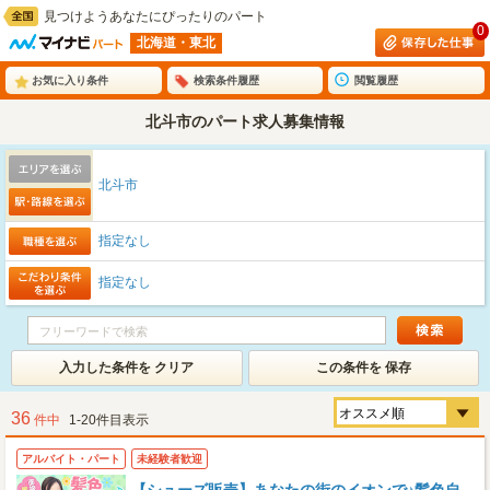
見つけようあなたにぴったりのパート
0
北海道・東北
お気に入り条件
検索条件履歴
閲覧履歴
北斗市のパート求人募集情報
北斗市
指定なし
指定なし
入力した条件を クリア
この条件を 保存
36
件中
1-20件目表示
アルバイト・パート
未経験者歓迎