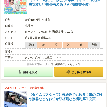
【シューズ販売】あなたの街のイオンで♪髪色自
由◎嬉しい割引/有給あり★<履歴書不要>
給与
時給1085円+交通費
勤務地
北斗市
アクセス
道南いさりび鉄道 七重浜駅 徒歩 11分
シフト
週2日 1日3時間以上
時間帯
早朝
朝
昼
夕方
夜
夜勤
面接地
応募先
グリーンボックス 上磯店 ［7385］
募集終了日時：8月31日
掲載終了まであと21日
詳細を見る
とりあえず保存
アルバイト・パート
未経験者歓迎
【タイムズスタッフ】未経験でも歓迎！車の点検
や接客などをお任せ◎社割など福利厚生充実