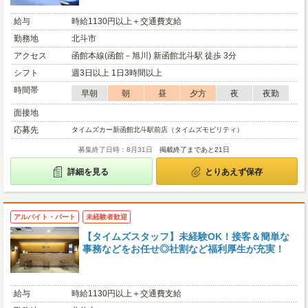
給与
時給1130円以上＋交通費支給
勤務地
北斗市
アクセス
函館本線(函館－旭川) 新函館北斗駅 徒歩 3分
シフト
週3日以上 1日3時間以上
時間帯
早朝
朝
昼
夕方
夜
夜勤
面接地
応募先
タイムズカー新函館北斗駅前店（タイムズモビリティ）
募集終了日時：8月31日
掲載終了まであと21日
詳細を見る
とりあえず保存
アルバイト・パート
未経験者歓迎
【タイムズスタッフ】未経験OK！接客＆簡単な
事務などをお任せ◎社割など福利厚生が充実！
給与
時給1130円以上＋交通費支給