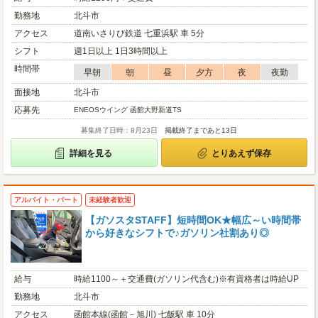
勤務地
北斗市
アクセス
道南いさりび鉄道 七重浜駅 車 5分
シフト
週1日以上 1日3時間以上
時間帯
早朝
朝
昼
夕方
夜
夜勤
面接地
北斗市
応募先
ENEOSウイング 函館大野新道TS
募集終了日時：8月23日
掲載終了まであと13日
詳細を見る
とりあえず保存
アルバイト・パート
未経験者歓迎
【ガソスタSTAFF】短時間OK★幅広～い時間帯
から好きなシフトで♪ガソリン社割あり◎
給与
時給1100～＋交通費(ガソリン代含む)※有資格者は時給UP
勤務地
北斗市
アクセス
函館本線(函館－旭川) 七飯駅 車 10分