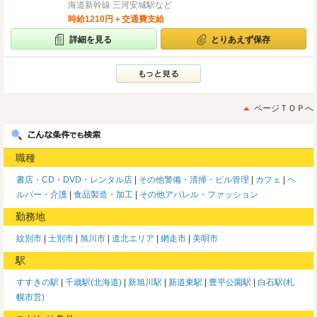
海道新幹線 三河安城駅など
時給1210円＋交通費支給
詳細を見る
とりあえず保存
ページＴＯＰへ
職種
書店・CD・DVD・レンタル店
その他警備・清掃・ビル管理
カフェ
ヘ
ルパー・介護
食品製造・加工
その他アパレル・ファッション
勤務地
紋別市
士別市
旭川市
道北エリア
網走市
美唄市
駅
すすきの駅
千歳駅(北海道)
新旭川駅
新道東駅
豊平公園駅
白石駅(札
幌市営)