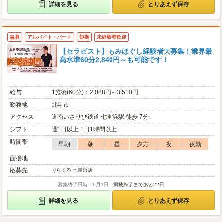
詳細を見る
とりあえず保存
急募
アルバイト・パート
短期
未経験者歓迎
【セラピスト】もみほぐし経験者大募集！業界最
高水準60分2,840円～も可能です！
給与
1施術(60分)：2,088円～3,510円
勤務地
北斗市
アクセス
道南いさりび鉄道 七重浜駅 徒歩 7分
シフト
週1日以上 1日1時間以上
時間帯
早朝
朝
昼
夕方
夜
夜勤
面接地
応募先
りらくる 七重浜店
募集終了日時：9月1日
掲載終了まであと22日
詳細を見る
とりあえず保存