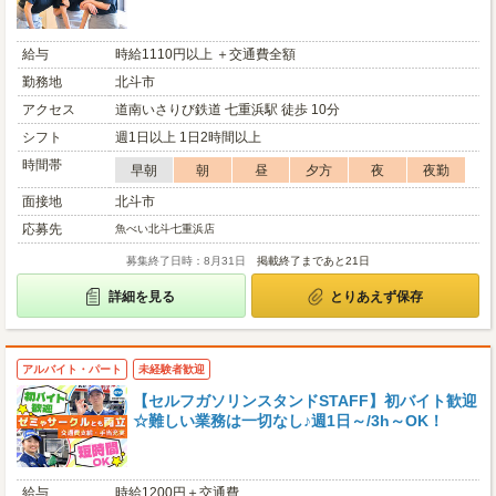
給与
時給1110円以上 ＋交通費全額
勤務地
北斗市
アクセス
道南いさりび鉄道 七重浜駅 徒歩 10分
シフト
週1日以上 1日2時間以上
時間帯
早朝
朝
昼
夕方
夜
夜勤
面接地
北斗市
応募先
魚べい北斗七重浜店
募集終了日時：8月31日
掲載終了まであと21日
詳細を見る
とりあえず保存
アルバイト・パート
未経験者歓迎
【セルフガソリンスタンドSTAFF】初バイト歓迎
☆難しい業務は一切なし♪週1日～/3h～OK！
給与
時給1200円＋交通費