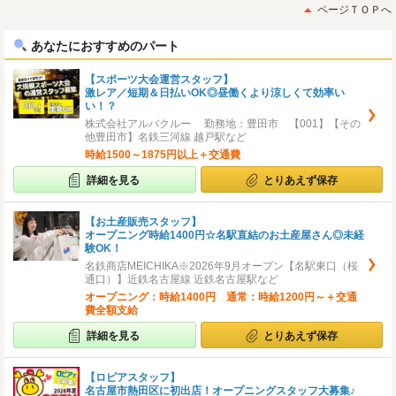
初
後
ページＴＯＰへ
へ
へ
あなたにおすすめのパート
【スポーツ大会運営スタッフ】
激レア／短期＆日払いOK◎昼働くより涼しくて効率い
い！？
株式会社アルバクルー 勤務地：豊田市 【001】【その
他豊田市】名鉄三河線 越戸駅など
時給1500～1875円以上＋交通費
詳細を見る
とりあえず保存
【お土産販売スタッフ】
オープニング時給1400円☆名駅直結のお土産屋さん◎未経
験OK！
名鉄商店MEICHIKA※2026年9月オープン【名駅東口（桜
通口）】近鉄名古屋線 近鉄名古屋駅など
オープニング：時給1400円 通常：時給1200円～＋交通
費全額支給
詳細を見る
とりあえず保存
【ロピアスタッフ】
名古屋市熱田区に初出店！オープニングスタッフ大募集♪