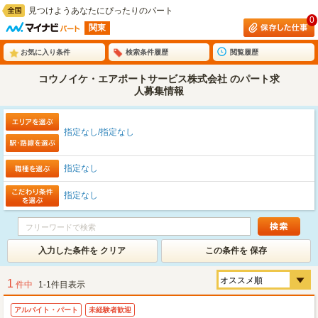
見つけようあなたにぴったりのパート
0
関東
お気に入り条件
検索条件履歴
閲覧履歴
コウノイケ・エアポートサービス株式会社 のパート求
人募集情報
指定なし/指定なし
指定なし
指定なし
入力した条件を クリア
この条件を 保存
1
件中
1-1件目表示
アルバイト・パート
未経験者歓迎