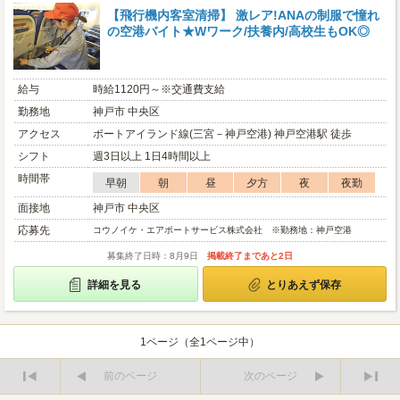
【飛行機内客室清掃】 激レア!ANAの制服で憧れ
の空港バイト★Wワーク/扶養内/高校生もOK◎
給与
時給1120円～※交通費支給
勤務地
神戸市 中央区
アクセス
ポートアイランド線(三宮－神戸空港) 神戸空港駅 徒歩
シフト
週3日以上 1日4時間以上
時間帯
早朝
朝
昼
夕方
夜
夜勤
面接地
神戸市 中央区
応募先
コウノイケ・エアポートサービス株式会社 ※勤務地：神戸空港
募集終了日時：8月9日
掲載終了まであと2日
詳細を見る
とりあえず保存
1ページ（全1ページ中）
前のページ
次のページ
最
最