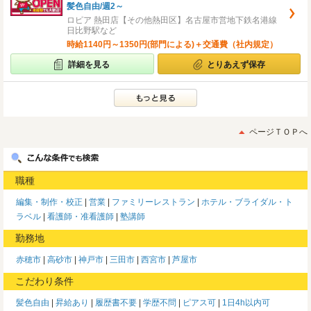
髪色自由/週2～
ロピア 熱田店【その他熱田区】名古屋市営地下鉄名港線
日比野駅など
時給1140円～1350円(部門による)＋交通費（社内規定）
詳細を見る
とりあえず保存
ページＴＯＰへ
職種
編集・制作・校正
営業
ファミリーレストラン
ホテル・ブライダル・ト
ラベル
看護師・准看護師
塾講師
勤務地
赤穂市
高砂市
神戸市
三田市
西宮市
芦屋市
こだわり条件
髪色自由
昇給あり
履歴書不要
学歴不問
ピアス可
1日4h以内可