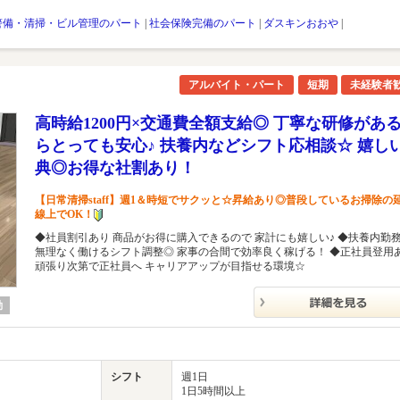
警備・清掃・ビル管理のパート
|
社会保険完備のパート
|
ダスキンおおや
|
アルバイト・パート
短期
未経験者
高時給1200円×交通費全額支給◎ 丁寧な研修があ
らとっても安心♪ 扶養内などシフト応相談☆ 嬉し
典◎お得な社割あり！
【日常清掃staff】週1＆時短でサクッと☆昇給あり◎普段しているお掃除の
線上でOK！
◆社員割引あり 商品がお得に購入できるので 家計にも嬉しい♪ ◆扶養内勤務
無理なく働けるシフト調整◎ 家事の合間で効率良く稼げる！ ◆正社員登用
頑張り次第で正社員へ キャリアアップが目指せる環境☆
勤
シフト
週1日
1日5時間以上