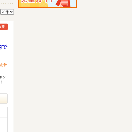
数
歓迎
内で
はお仕
キン
ート！