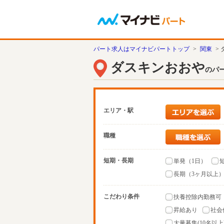
パート求人はマイナビパートトップ
>
関東
>
ダスキンおおや
のパ
エリア・駅
職種
短期・長期
単発（1日）
長期（3ヶ月以上
こだわり条件
扶養控除内勤務可
昇給あり
社会
大量募集(10名以上