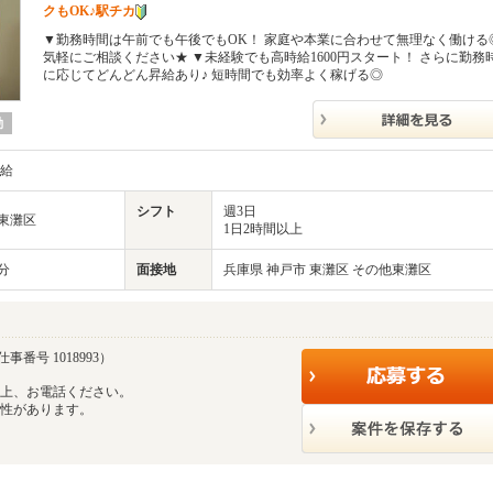
クもOK♪駅チカ
▼勤務時間は午前でも午後でもOK！ 家庭や本業に合わせて無理なく働ける
気軽にご相談ください★ ▼未経験でも高時給1600円スタート！ さらに勤務
に応じてどんどん昇給あり♪ 短時間でも効率よく稼げる◎
勤
支給
シフト
週3日
他東灘区
1日2時間以上
分
面接地
兵庫県 神戸市 東灘区 その他東灘区
事番号 1018993）
の上、お電話ください。
能性があります。