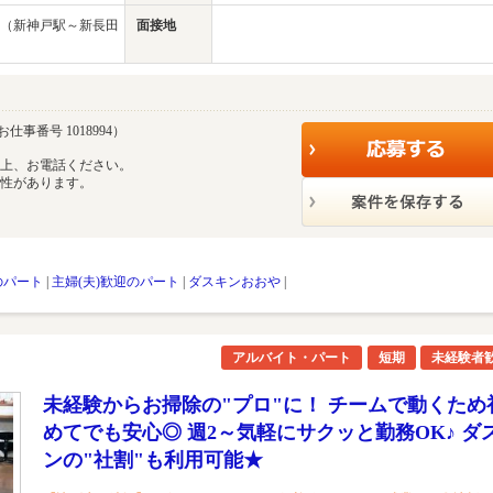
（新神戸駅～新長田
面接地
お仕事番号 1018994）
の上、お電話ください。
能性があります。
のパート
|
主婦(夫)歓迎のパート
|
ダスキンおおや
|
アルバイト・パート
短期
未経験者
未経験からお掃除の"プロ"に！ チームで動くため
めてでも安心◎ 週2～気軽にサクッと勤務OK♪ ダ
ンの"社割"も利用可能★