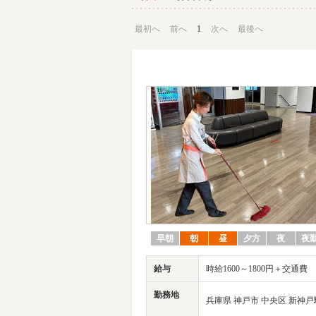
最初へ
前へ
1
次へ
最後へ
早朝
朝
昼
夕方
夜
夜
給与
時給1600～1800円＋交通費
勤務地
兵庫県 神戸市 中央区 新神