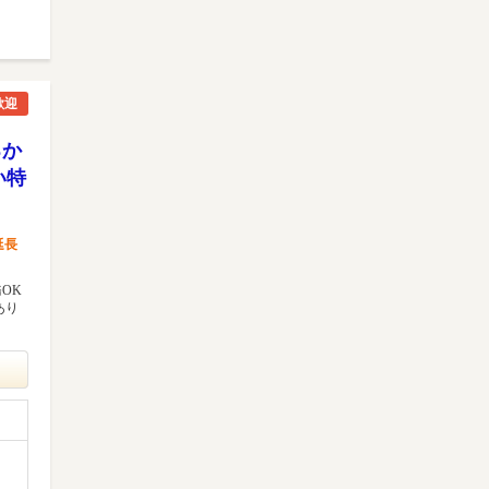
歓迎
るか
い特
延長
OK
あり