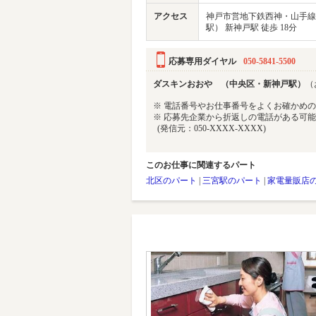
アクセス
神戸市営地下鉄西神・山手線
駅） 新神戸駅 徒歩 18分
応募専用ダイヤル
050-5841-5500
ダスキンおおや （中央区・新神戸駅）
（
※ 電話番号やお仕事番号をよくお確かめ
※ 応募先企業から折返しの電話がある可
(発信元：050-XXXX-XXXX)
このお仕事に関連するパート
北区のパート
|
三宮駅のパート
|
家電量販店