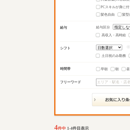
PCスキルが身に付
髪色自由
髪型
給与区分
給与
高収入・高時給
シフト
土日祝のみ勤務
時間帯
早朝
朝
昼
フリーワード
4
件中
1-4件目表示