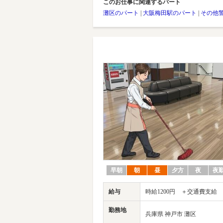
このお仕事に関連するパート
灘区のパート
|
大阪梅田駅のパート
|
その他
早朝
朝
昼
夕方
夜
夜
給与
時給1200円 ＋交通費支給
勤務地
兵庫県 神戸市 灘区