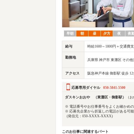
早朝
朝
昼
夕方
夜
夜
給与
時給1600～1800円＋交通費
勤務地
兵庫県 神戸市 東灘区 その
アクセス
阪急神戸本線 御影駅 徒歩 12
応募専用ダイヤル
050-5841-5500
ダスキンおおや （東灘区・御影駅）
（お仕
※ 電話番号やお仕事番号をよくお確かめ
※ 応募先企業から折返しの電話がある可
(発信元：050-XXXX-XXXX)
このお仕事に関連するパート