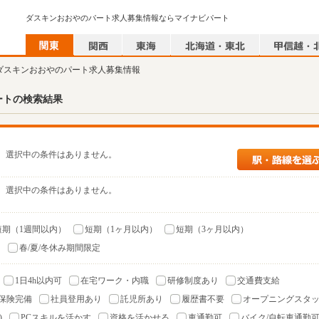
ダスキンおおやのパート求人募集情報ならマイナビパート
 ダスキンおおやのパート求人募集情報
ートの検索結果
選択中の条件はありません。
選択中の条件はありません。
短期（1週間以内）
短期（1ヶ月以内）
短期（3ヶ月以内）
）
春/夏/冬休み期間限定
1日4h以内可
在宅ワーク・内職
研修制度あり
交通費支給
保険完備
社員登用あり
託児所あり
履歴書不要
オープニングスタ
)
PCスキルを活かす
資格を活かせる
車通勤可
バイク/自転車通勤