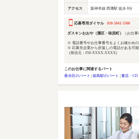
アクセス
阪神本線 西灘駅 徒歩 8分
応募専用ダイヤル
050-5841-5500
ダスキンおおや（灘区・味泥町）
（お仕事番
※ 電話番号やお仕事番号をよくお確かめ
※ 応募先企業から折返しの電話がある可
(発信元：050-XXXX-XXXX)
このお仕事に関連するパート
垂水区のパート
|
姫島駅のパート
|
書店・CD