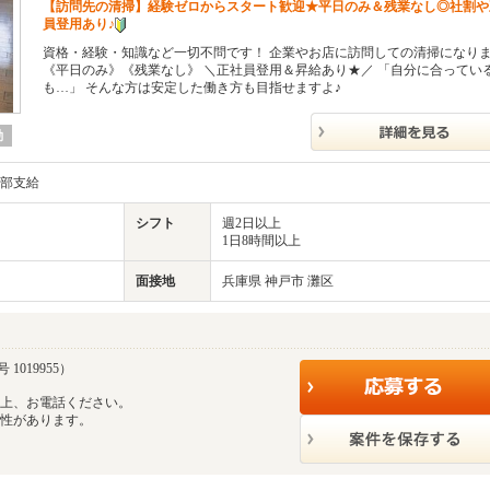
【訪問先の清掃】経験ゼロからスタート歓迎★平日のみ＆残業なし◎社割や
員登用あり♪
資格・経験・知識など一切不問です！ 企業やお店に訪問しての清掃になりま
《平日のみ》《残業なし》 ＼正社員登用＆昇給あり★／ 「自分に合ってい
も…」 そんな方は安定した働き方も目指せますよ♪
勤
一部支給
シフト
週2日以上
1日8時間以上
面接地
兵庫県 神戸市 灘区
1019955）
の上、お電話ください。
能性があります。