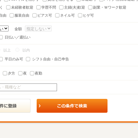
く
未経験者歓迎
学歴不問
主婦(夫)歓迎
副業・Ｗワーク歓迎
自由
服装自由
ピアス可
ネイル可
ヒゲ可
金額
日払い／週払い
以上
以内
平日のみ可
シフト自由・自己申告
夕方
夜
夜勤