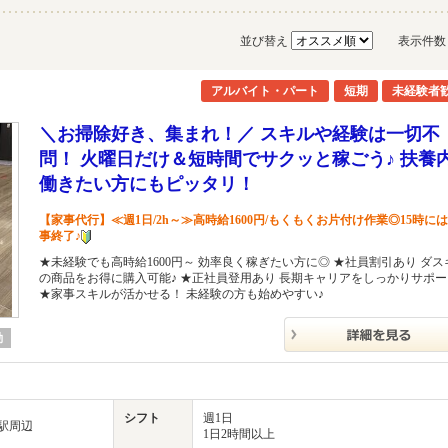
並び替え
表示件
アルバイト・パート
短期
未経験者
＼お掃除好き、集まれ！／ スキルや経験は一切不
問！ 火曜日だけ＆短時間でサクッと稼ごう♪ 扶養
働きたい方にもピッタリ！
【家事代行】≪週1日/2h～≫高時給1600円/もくもくお片付け作業◎15時に
事終了♪
★未経験でも高時給1600円～ 効率良く稼ぎたい方に◎ ★社員割引あり ダス
の商品をお得に購入可能♪ ★正社員登用あり 長期キャリアをしっかりサポ
★家事スキルが活かせる！ 未経験の方も始めやすい♪
勤
シフト
週1日
戸駅周辺
1日2時間以上