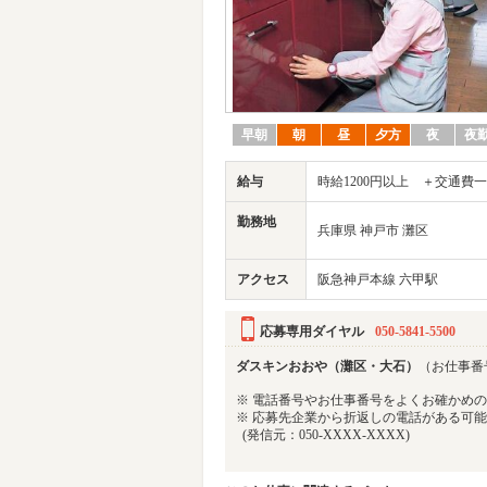
早朝
朝
昼
夕方
夜
夜
給与
時給1200円以上 ＋交通費
勤務地
兵庫県 神戸市 灘区
アクセス
阪急神戸本線 六甲駅
応募専用ダイヤル
050-5841-5500
ダスキンおおや（灘区・大石）
（お仕事番号 
※ 電話番号やお仕事番号をよくお確かめ
※ 応募先企業から折返しの電話がある可
(発信元：050-XXXX-XXXX)