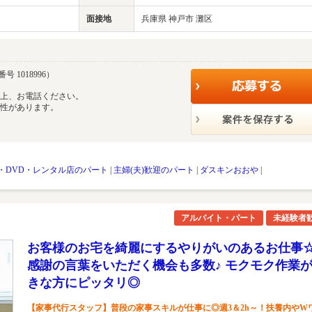
面接地
兵庫県 神戸市 灘区
号 1018996）
の上、お電話ください。
能性があります。
・DVD・レンタル店のパート
|
主婦(夫)歓迎のパート
|
ダスキンおおや
|
アルバイト・パート
未経験者
お客様のお宅を綺麗にするやりがいのあるお仕事
感謝の言葉をいただく機会も多数♪ モクモク作業
きな方にピッタリ◎
【家事代行スタッフ】普段の家事スキルが仕事に◎週3＆2h～！扶養内やW