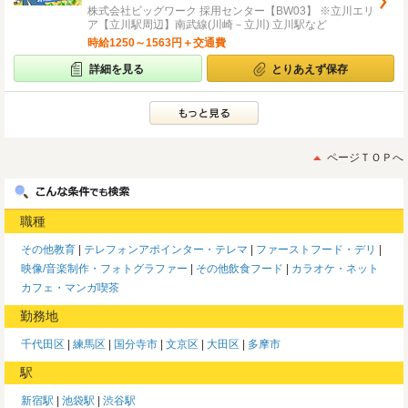
株式会社ビッグワーク 採用センター【BW03】 ※立川エリ
ア【立川駅周辺】南武線(川崎－立川) 立川駅など
時給1250～1563円＋交通費
詳細を見る
とりあえず保存
ページＴＯＰへ
職種
その他教育
テレフォンアポインター・テレマ
ファーストフード・デリ
映像/音楽制作・フォトグラファー
その他飲食フード
カラオケ・ネット
カフェ・マンガ喫茶
勤務地
千代田区
練馬区
国分寺市
文京区
大田区
多摩市
駅
新宿駅
池袋駅
渋谷駅