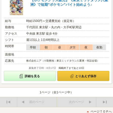
【ポケモングッズ販売】《東京ミッドタウン八重
洲》で短期"ポケモン"バイト始めよう♪
給与
時給1500円＋交通費支給（規定有）
勤務地
千代田区 東京駅・丸の内・大手町駅周辺
アクセス
中央線 東京駅 徒歩 4分
シフト
週1日以上 1日4時間以上
時間帯
早朝
朝
昼
夕方
夜
夜勤
面接地
応募先
株式会社ニア（※勤務地：東京ミッドタウン八重洲・特設会場）
募集終了日時：8月17日
掲載終了まであと10日
詳細を見る
とりあえず保存
1ページ（全1ページ中）
前のページ
次のページ
最
最
初
後
ページＴＯＰへ