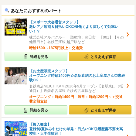
へ
へ
あなたにおすすめのパート
【スポーツ大会運営スタッフ】
激レア／短期＆日払いOK◎昼働くより涼しくて効率い
い！？
株式会社アルバクルー 勤務地：豊田市 【001】【その
他豊田市】名鉄三河線 越戸駅など
時給1500～1875円以上＋交通費
詳細を見る
とりあえず保存
【お土産販売スタッフ】
オープニング時給1400円☆名駅直結のお土産屋さん◎未経
験OK！
名鉄商店MEICHIKA※2026年9月オープン【名駅東口（桜
通口）】近鉄名古屋線 近鉄名古屋駅など
オープニング：時給1400円 通常：時給1200円～＋交通
費全額支給
詳細を見る
とりあえず保存
【搬入搬出】
登録制/夏休み中だけの単発・日払いOK◎履歴書不要★高
校生・大学生歓迎！