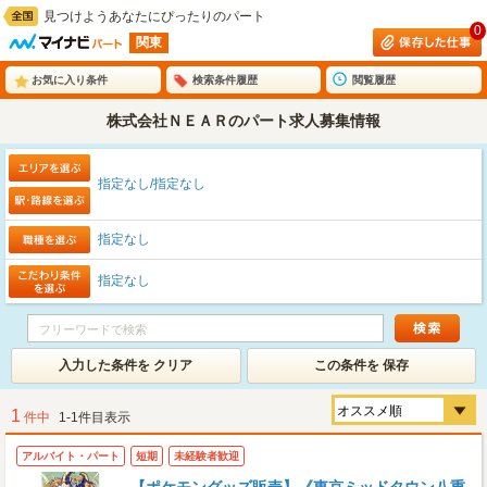
見つけようあなたにぴったりのパート
0
関東
お気に入り条件
検索条件履歴
閲覧履歴
株式会社ＮＥＡＲのパート求人募集情報
指定なし/指定なし
指定なし
指定なし
入力した条件を クリア
この条件を 保存
1
件中
1-1件目表示
アルバイト・パート
短期
未経験者歓迎