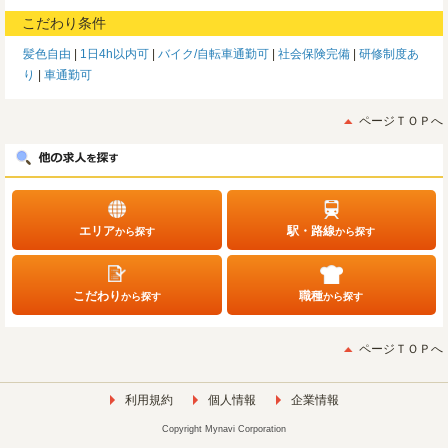
こだわり条件
髪色自由
1日4h以内可
バイク/自転車通勤可
社会保険完備
研修制度あ
り
車通勤可
ページＴＯＰへ
エリア
駅・路線
から探す
から探す
こだわり
職種
から探す
から探す
ページＴＯＰへ
利用規約
個人情報
企業情報
Copyright Mynavi Corporation