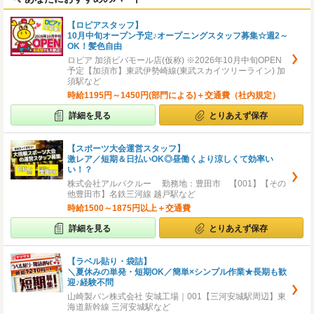
【ロピアスタッフ】
10月中旬オープン予定♪オープニングスタッフ募集☆週2～
OK！髪色自由
ロピア 加須ビバモール店(仮称) ※2026年10月中旬OPEN
予定【加須市】東武伊勢崎線(東武スカイツリーライン) 加
須駅など
時給1195円～1450円(部門による)＋交通費（社内規定）
詳細を見る
とりあえず保存
【スポーツ大会運営スタッフ】
激レア／短期＆日払いOK◎昼働くより涼しくて効率い
い！？
株式会社アルバクルー 勤務地：豊田市 【001】【その
他豊田市】名鉄三河線 越戸駅など
時給1500～1875円以上＋交通費
詳細を見る
とりあえず保存
【ラベル貼り・袋詰】
＼夏休みの単発・短期OK／簡単×シンプル作業★長期も歓
迎♪経験不問
山崎製パン株式会社 安城工場｜001【三河安城駅周辺】東
海道新幹線 三河安城駅など