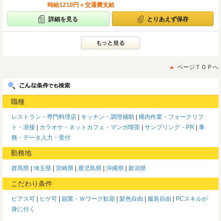
時給1210円＋交通費支給
詳細を見る
とりあえず保存
ページＴＯＰへ
職種
レストラン・専門料理店
キッチン・調理補助
構内作業・フォークリフ
ト・溶接
カラオケ・ネットカフェ・マンガ喫茶
サンプリング・PR
事
務・データ入力・受付
勤務地
群馬県
埼玉県
宮崎県
鹿児島県
沖縄県
新潟県
こだわり条件
ピアス可
ヒゲ可
副業・Ｗワーク歓迎
髪色自由
服装自由
PCスキルが
身に付く