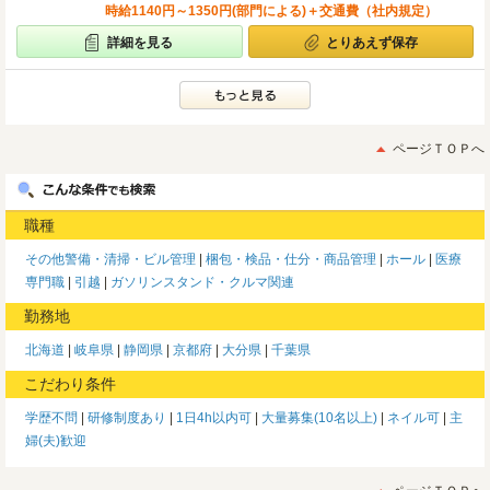
時給1140円～1350円(部門による)＋交通費（社内規定）
詳細を見る
とりあえず保存
ページＴＯＰへ
職種
その他警備・清掃・ビル管理
梱包・検品・仕分・商品管理
ホール
医療
専門職
引越
ガソリンスタンド・クルマ関連
勤務地
北海道
岐阜県
静岡県
京都府
大分県
千葉県
こだわり条件
学歴不問
研修制度あり
1日4h以内可
大量募集(10名以上)
ネイル可
主
婦(夫)歓迎