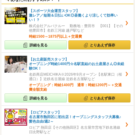
【スポーツ大会運営スタッフ】
激レア／短期＆日払いOK◎昼働くより涼しくて効率い
い！？
株式会社アルバクルー 勤務地：豊田市 【001】【その
他豊田市】名鉄三河線 越戸駅など
時給1500～1875円以上＋交通費
詳細を見る
とりあえず保存
【お土産販売スタッフ】
オープニング時給1400円☆名駅直結のお土産屋さん◎未経
験OK！
名鉄商店MEICHIKA※2026年9月オープン【名駅東口（桜
通口）】近鉄名古屋線 近鉄名古屋駅など
オープニング：時給1400円 通常：時給1200円～＋交通
費全額支給
詳細を見る
とりあえず保存
【ロピアスタッフ】
名古屋市熱田区に初出店！オープニングスタッフ大募集♪
髪色自由/週2～
ロピア 熱田店【その他熱田区】名古屋市営地下鉄名港線
日比野駅など