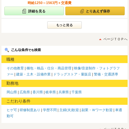
時給1250～1563円＋交通費
詳細を見る
とりあえず保存
ページＴＯＰへ
職種
その他教育
梱包・検品・仕分・商品管理
映像/音楽制作・フォトグラフ
ァー
建築・土木・設備作業
ドラッグストア・量販店
警備・交通誘導
勤務地
岡山県
広島県
香川県
岐阜県
兵庫県
千葉県
こだわり条件
ヒゲ可
研修制度あり
学歴不問
主婦(夫)歓迎
副業・Ｗワーク歓迎
車通
勤可