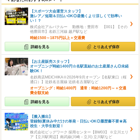
【スポーツ大会運営スタッフ】
激レア／短期＆日払いOK◎昼働くより涼しくて効率い
い！？
株式会社アルバクルー 勤務地：豊田市 【001】【その
他豊田市】名鉄三河線 越戸駅など
時給1500～1875円以上＋交通費
詳細を見る
とりあえず保存
【お土産販売スタッフ】
オープニング時給1400円☆名駅直結のお土産屋さん◎未経
験OK！
名鉄商店MEICHIKA※2026年9月オープン【名駅東口（桜
通口）】近鉄名古屋線 近鉄名古屋駅など
オープニング：時給1400円 通常：時給1200円～＋交通
費全額支給
詳細を見る
とりあえず保存
【搬入搬出】
登録制/夏休み中だけの単発・日払いOK◎履歴書不要★高
校生・大学生歓迎！
株式会社ビッグワーク 採用センター【BW03】 ※立川エリ
ア【立川駅周辺】南武線(川崎－立川) 立川駅など