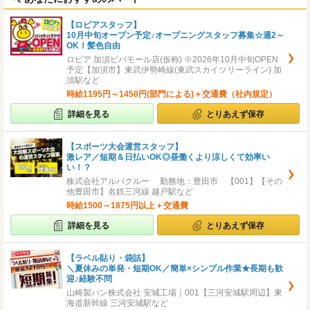
【ロピアスタッフ】
10月中旬オープン予定♪オープニングスタッフ募集☆週2～
OK！髪色自由
ロピア 加須ビバモール店(仮称) ※2026年10月中旬OPEN
予定【加須市】東武伊勢崎線(東武スカイツリーライン) 加
須駅など
時給1195円～1450円(部門による)＋交通費（社内規定）
詳細を見る
とりあえず保存
【スポーツ大会運営スタッフ】
激レア／短期＆日払いOK◎昼働くより涼しくて効率い
い！？
株式会社アルバクルー 勤務地：豊田市 【001】【その
他豊田市】名鉄三河線 越戸駅など
時給1500～1875円以上＋交通費
詳細を見る
とりあえず保存
【ラベル貼り・袋詰】
＼夏休みの単発・短期OK／簡単×シンプル作業★長期も歓
迎♪経験不問
山崎製パン株式会社 安城工場｜001【三河安城駅周辺】東
海道新幹線 三河安城駅など