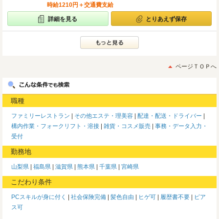
時給1210円＋交通費支給
詳細を見る
とりあえず保存
ページＴＯＰへ
職種
ファミリーレストラン
その他エステ・理美容
配達・配送・ドライバー
構内作業・フォークリフト・溶接
雑貨・コスメ販売
事務・データ入力・
受付
勤務地
山梨県
福島県
滋賀県
熊本県
千葉県
宮崎県
こだわり条件
PCスキルが身に付く
社会保険完備
髪色自由
ヒゲ可
履歴書不要
ピア
ス可