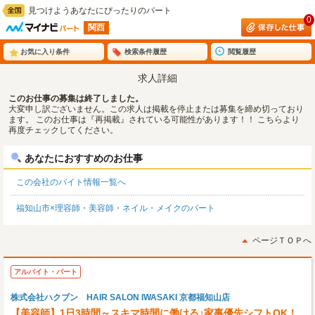
見つけようあなたにぴったりのパート
0
関西
お気に入り条件
検索条件履歴
閲覧履歴
求人詳細
このお仕事の募集は終了しました。
大変申し訳ございません。この求人は掲載を停止または募集を締め切っており
ます。 このお仕事は『再掲載』されている可能性があります！！ こちらより
再度チェックしてください。
あなたにおすすめのお仕事
この会社のバイト情報一覧へ
福知山市×理容師・美容師・ネイル・メイクのパート
ページＴＯＰへ
アルバイト・パート
株式会社ハクブン HAIR SALON IWASAKI 京都福知山店
【美容師】1日3時間～スキマ時間に働ける♪家事優先シフトOK！