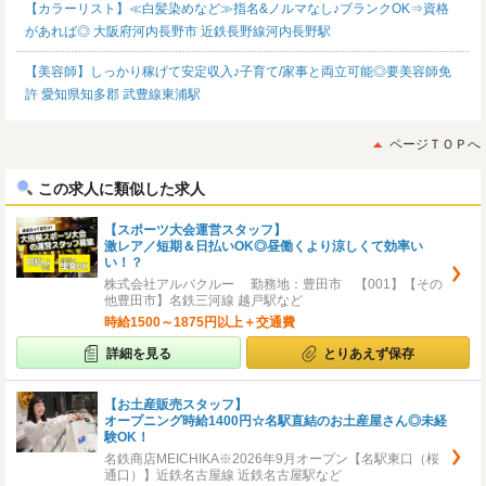
【カラーリスト】≪白髪染めなど≫指名&ノルマなし♪ブランクOK⇒資格
があれば◎ 大阪府河内長野市 近鉄長野線河内長野駅
【美容師】しっかり稼げて安定収入♪子育て/家事と両立可能◎要美容師免
許 愛知県知多郡 武豊線東浦駅
ページＴＯＰへ
この求人に類似した求人
【スポーツ大会運営スタッフ】
激レア／短期＆日払いOK◎昼働くより涼しくて効率い
い！？
株式会社アルバクルー 勤務地：豊田市 【001】【その
他豊田市】名鉄三河線 越戸駅など
時給1500～1875円以上＋交通費
詳細を見る
とりあえず保存
【お土産販売スタッフ】
オープニング時給1400円☆名駅直結のお土産屋さん◎未経
験OK！
名鉄商店MEICHIKA※2026年9月オープン【名駅東口（桜
通口）】近鉄名古屋線 近鉄名古屋駅など