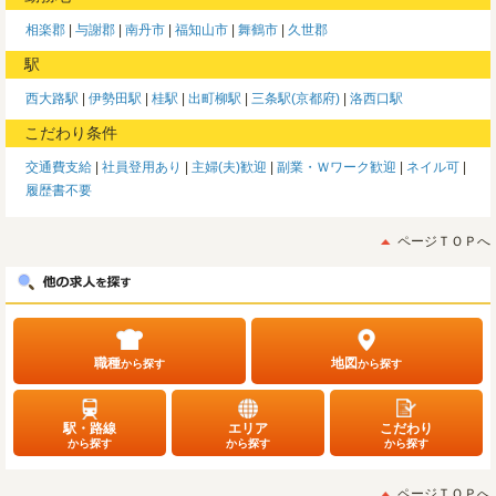
相楽郡
与謝郡
南丹市
福知山市
舞鶴市
久世郡
駅
西大路駅
伊勢田駅
桂駅
出町柳駅
三条駅(京都府)
洛西口駅
こだわり条件
交通費支給
社員登用あり
主婦(夫)歓迎
副業・Ｗワーク歓迎
ネイル可
履歴書不要
ページＴＯＰへ
職種
地図
から探す
から探す
駅・路線
エリア
こだわり
から探す
から探す
から探す
ページＴＯＰへ