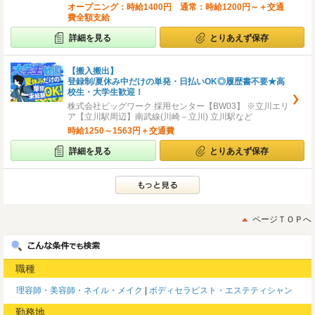
オープニング：時給1400円 通常：時給1200円～＋交通
費全額支給
詳細を見る
とりあえず保存
【搬入搬出】
登録制/夏休み中だけの単発・日払いOK◎履歴書不要★高
校生・大学生歓迎！
株式会社ビッグワーク 採用センター【BW03】 ※立川エリ
ア【立川駅周辺】南武線(川崎－立川) 立川駅など
時給1250～1563円＋交通費
詳細を見る
とりあえず保存
ページＴＯＰへ
職種
理容師・美容師・ネイル・メイク
ボディセラピスト・エステティシャン
勤務地