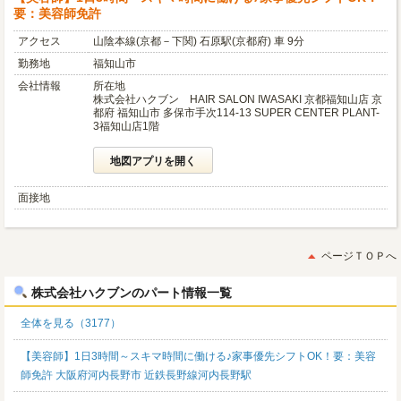
要：美容師免許
アクセス
山陰本線(京都－下関) 石原駅(京都府) 車 9分
勤務地
福知山市
会社情報
所在地
株式会社ハクブン HAIR SALON IWASAKI 京都福知山店 京
都府 福知山市 多保市手次114-13 SUPER CENTER PLANT-
3福知山店1階
地図アプリを開く
面接地
ページＴＯＰへ
株式会社ハクブンのパート情報一覧
全体を見る（3177）
【美容師】1日3時間～スキマ時間に働ける♪家事優先シフトOK！要：美容
師免許 大阪府河内長野市 近鉄長野線河内長野駅