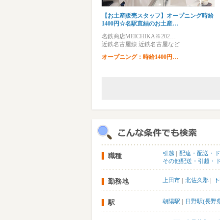
【お土産販売スタッフ】オープニング時給
1400円☆名駅直結のお土産…
名鉄商店MEICHIKA※202…
近鉄名古屋線 近鉄名古屋など
オープニング：時給1400円…
引越
配達・配送・
職種
その他配送・引越・
上田市
北佐久郡
下
勤務地
朝陽駅
日野駅(長野県
駅