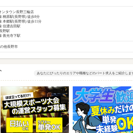
オンタウン長野三輪店
 桐原駅(長野県) 徒歩8分
本郷駅(長野県) 徒歩11分
線 信濃吉田駅
長野駅
線 善光寺下駅
その他長野市
ト
あなたにぴったりのエリアや職種などのパート求人をご紹介しま