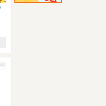
単
【業務スーパースタッフ】オープニング大
【イベント設営】登録制/期間
募集★特別時給1400円以上…
事多数♪単発日払い/現金手渡…
業務スーパー 那覇あけぼの店 ※…
株式会社リグリード 大阪営業
ゆいレール 美栄橋など
大阪環状線 大阪など
オープニング時給1400円（…
時給1200円～ ※22:0…
す！