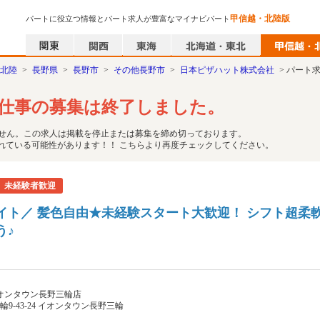
甲信越・北陸版
パートに役立つ情報とパート求人が豊富なマイナビパート
北陸
>
長野県
>
長野市
>
その他長野市
>
日本ピザハット株式会社
> パート
仕事の募集は終了しました。
せん。この求人は掲載を停止または募集を締め切っております。
れている可能性があります！！ こちらより再度チェックしてください。
未経験者歓迎
イト／ 髪色自由★未経験スタート大歓迎！ シフト超柔
う♪
オンタウン長野三輪店
輪9-43-24 イオンタウン長野三輪