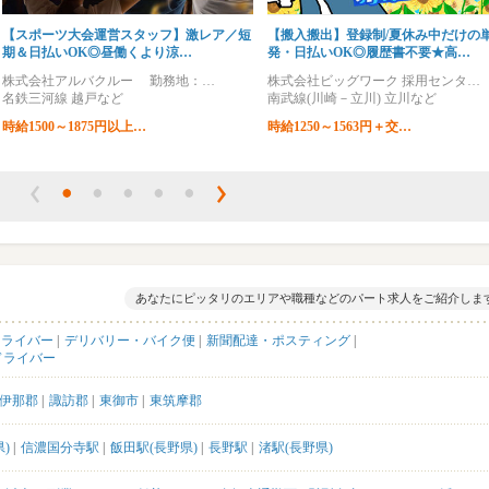
【スポーツ大会運営スタッフ】激レア／短
【搬入搬出】登録制/夏休み中だけの
期＆日払いOK◎昼働くより涼…
発・日払いOK◎履歴書不要★高…
株式会社アルバクルー 勤務地：…
株式会社ビッグワーク 採用センタ…
名鉄三河線 越戸など
南武線(川崎－立川) 立川など
時給1500～1875円以上…
時給1250～1563円＋交…
あなたにピッタリのエリアや職種などのパート求人をご紹介しま
ドライバー
デリバリー・バイク便
新聞配達・ポスティング
ドライバー
伊那郡
諏訪郡
東御市
東筑摩郡
)
信濃国分寺駅
飯田駅(長野県)
長野駅
渚駅(長野県)