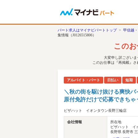
パート求人はマイナビパートトップ
>
甲信越・
集情報（J0126515806）
このお
大変申し訳ございま
このお仕事は『再掲載』さ
アルバイト・パート
日払い
短期
＼秋の街を駆け抜ける爽快バ
原付免許だけで応募できちゃ
ピザハット イオンタウン長野三輪店
会社情報
所在地
ピザハット イ
長野県 長野市 三