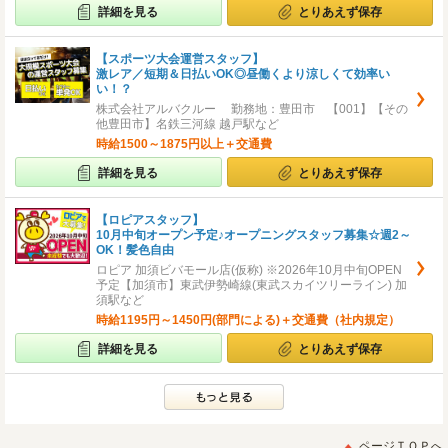
詳細を見る
とりあえず保存
【スポーツ大会運営スタッフ】
激レア／短期＆日払いOK◎昼働くより涼しくて効率い
い！？
株式会社アルバクルー 勤務地：豊田市 【001】【その
他豊田市】名鉄三河線 越戸駅など
時給1500～1875円以上＋交通費
詳細を見る
とりあえず保存
【ロピアスタッフ】
10月中旬オープン予定♪オープニングスタッフ募集☆週2～
OK！髪色自由
ロピア 加須ビバモール店(仮称) ※2026年10月中旬OPEN
予定【加須市】東武伊勢崎線(東武スカイツリーライン) 加
須駅など
時給1195円～1450円(部門による)＋交通費（社内規定）
詳細を見る
とりあえず保存
ページＴＯＰへ