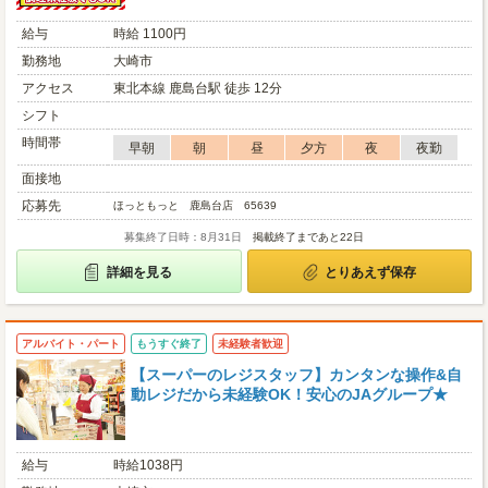
給与
時給 1100円
勤務地
大崎市
アクセス
東北本線 鹿島台駅 徒歩 12分
シフト
時間帯
早朝
朝
昼
夕方
夜
夜勤
面接地
応募先
ほっともっと 鹿島台店 65639
募集終了日時：8月31日
掲載終了まであと22日
詳細を見る
とりあえず保存
アルバイト・パート
もうすぐ終了
未経験者歓迎
【スーパーのレジスタッフ】カンタンな操作&自
動レジだから未経験OK！安心のJAグループ★
給与
時給1038円