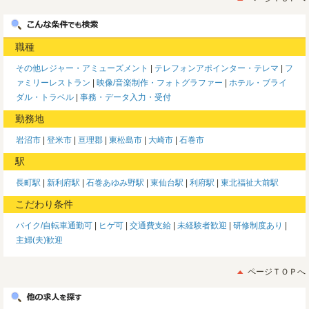
職種
その他レジャー・アミューズメント
テレフォンアポインター・テレマ
フ
ァミリーレストラン
映像/音楽制作・フォトグラファー
ホテル・ブライ
ダル・トラベル
事務・データ入力・受付
勤務地
岩沼市
登米市
亘理郡
東松島市
大崎市
石巻市
駅
長町駅
新利府駅
石巻あゆみ野駅
東仙台駅
利府駅
東北福祉大前駅
こだわり条件
バイク/自転車通勤可
ヒゲ可
交通費支給
未経験者歓迎
研修制度あり
主婦(夫)歓迎
ページＴＯＰへ