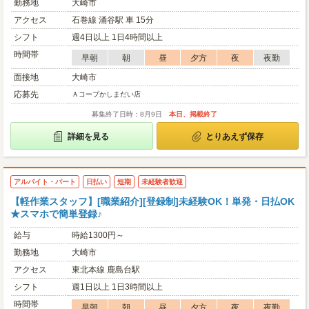
勤務地
大崎市
アクセス
石巻線 涌谷駅 車 15分
シフト
週4日以上 1日4時間以上
時間帯
早朝
朝
昼
夕方
夜
夜勤
面接地
大崎市
応募先
Ａコープかしまだい店
募集終了日時：8月9日
本日、掲載終了
詳細を見る
とりあえず保存
アルバイト・パート
日払い
短期
未経験者歓迎
【軽作業スタッフ】[職業紹介][登録制]未経験OK！単発・日払OK
★スマホで簡単登録♪
給与
時給1300円～
勤務地
大崎市
アクセス
東北本線 鹿島台駅
シフト
週1日以上 1日3時間以上
時間帯
早朝
朝
昼
夕方
夜
夜勤