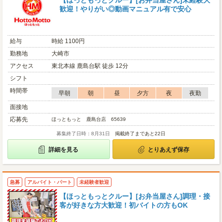
【ほっともっとクルー】[お弁当屋さん]未経験大
歓迎！やりがい◎動画マニュアル有で安心
給与
時給 1100円
勤務地
大崎市
アクセス
東北本線 鹿島台駅 徒歩 12分
シフト
時間帯
早朝
朝
昼
夕方
夜
夜勤
面接地
応募先
ほっともっと 鹿島台店 65639
募集終了日時：8月31日
掲載終了まであと22日
詳細を見る
とりあえず保存
急募
アルバイト・パート
未経験者歓迎
【ほっともっとクルー】[お弁当屋さん]調理・接
客が好きな方大歓迎！初バイトの方もOK