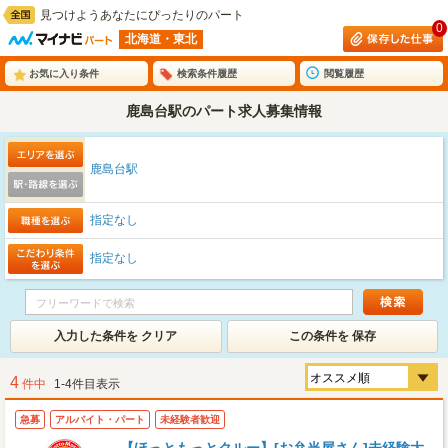
見つけようあなたにぴったりのパート
0
北海道・東北
お気に入り条件
検索条件履歴
閲覧履歴
鹿島台駅のパート求人募集情報
鹿島台駅
指定なし
指定なし
入力した条件を クリア
この条件を 保存
4
件中
1-4件目表示
急募
アルバイト・パート
未経験者歓迎