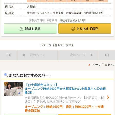
面接地
大崎市
応募先
株式会社フルキャスト 東北支社 宮城北営業課 /MNT0701A-12F
募集終了日時：8月31日
掲載終了まであと22日
詳細を見る
とりあえず保存
1ページ（全1ページ中）
前のページ
次のページ
最
最
初
後
ページＴＯＰへ
へ
へ
あなたにおすすめのパート
【お土産販売スタッフ】
オープニング時給1400円☆名駅直結のお土産屋さん◎未経
験OK！
名鉄商店MEICHIKA※2026年9月オープン【名駅東口（桜
通口）】近鉄名古屋線 近鉄名古屋駅など
オープニング：時給1400円 通常：時給1200円～＋交通
費全額支給