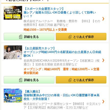
【スポーツ大会運営スタッフ】
激レア／短期＆日払いOK◎昼働くより涼しくて効率い
い！？
株式会社アルバクルー 勤務地：豊田市 【001】【その
他豊田市】名鉄三河線 越戸駅など
時給1500～1875円以上＋交通費
詳細を見る
とりあえず保存
【お土産販売スタッフ】
オープニング時給1400円☆名駅直結のお土産屋さん◎未経
験OK！
名鉄商店MEICHIKA※2026年9月オープン【名駅東口（桜
通口）】近鉄名古屋線 近鉄名古屋駅など
オープニング：時給1400円 通常：時給1200円～＋交通
費全額支給
詳細を見る
とりあえず保存
【搬入搬出】
登録制/夏休み中だけの単発・日払いOK◎履歴書不要★高
校生・大学生歓迎！
株式会社ビッグワーク 採用センター【BW03】 ※立川エリ
ア【立川駅周辺】南武線(川崎－立川) 立川駅など